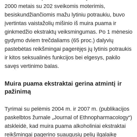
2000 metais su 202 sveikomis moterimis,
besiskundžiančiomis mažu lytiniu potraukiu, buvo
įvertintas vaistažolių mišinio iš muira puama ir
ginkmedžio ekstraktų veiksmingumas. Po 1 mėnesio
gydymo dviem trečdaliams (65 proc.) dalyvių
pastebėtas reikšmingai pagerėjęs jų lytinis potraukis
ir kitos seksualinės funkcijos bei elgesys, pakilo
savęs vertinimo balas.
Muira puama ekstraktai gerina atmintį ir
pažinimą
Tyrimai su pelėmis 2004 m. ir 2007 m. (publikacijos
paskelbtos žurnale „Journal of Ethnopharmacology“)
atskleidė, kad muira puama alkoholiniai ekstraktai
reikšmingai pagerino suaugusių pelių ilgalaikę