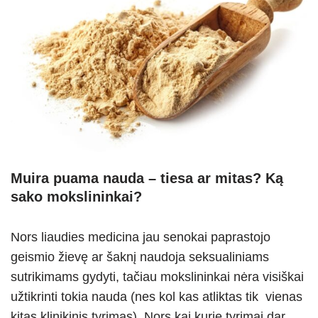
Muira puama nauda – tiesa ar mitas? Ką
sako mokslininkai?
Nors liaudies medicina jau senokai paprastojo
geismio žievę ar šaknį naudoja seksualiniams
sutrikimams gydyti, tačiau mokslininkai nėra visiškai
užtikrinti tokia nauda (nes kol kas atliktas tik vienas
kitas klinikinis tyrimas). Nors kai kurie tyrimai dar