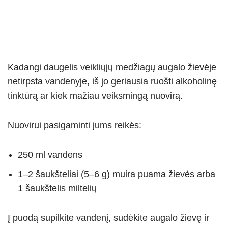
Kadangi daugelis veikliųjų medžiagų augalo žievėje
netirpsta vandenyje, iš jo geriausia ruošti alkoholinę
tinktūrą ar kiek mažiau veiksmingą nuovirą.
Nuovirui pasigaminti jums reikės:
250 ml vandens
1–2 šaukšteliai (5–6 g) muira puama žievės arba
1 šaukštelis miltelių
Į puodą supilkite vandenį, sudėkite augalo žievę ir