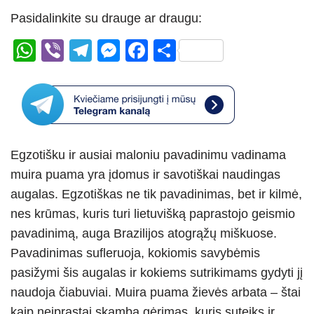
Pasidalinkite su drauge ar draugu:
W
Vi
T
M
F
S
h
b
el
e
a
h
at
er
e
ss
c
ar
s
gr
e
e
e
A
a
n
b
Egzotišku ir ausiai maloniu pavadinimu vadinama
p
m
g
o
muira puama yra įdomus ir savotiškai naudingas
p
er
o
augalas. Egzotiškas ne tik pavadinimas, bet ir kilmė,
k
nes krūmas, kuris turi lietuvišką paprastojo geismio
pavadinimą, auga Brazilijos atogrąžų miškuose.
Pavadinimas sufleruoja, kokiomis savybėmis
pasižymi šis augalas ir kokiems sutrikimams gydyti jį
naudoja čiabuviai. Muira puama žievės arbata – štai
kaip neįprastai skamba gėrimas, kuris suteiks ir