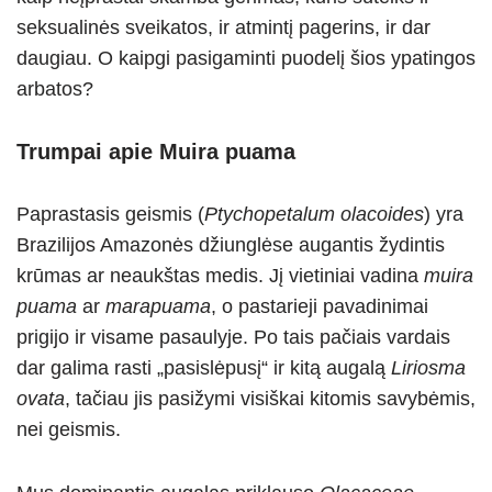
seksualinės sveikatos, ir atmintį pagerins, ir dar
daugiau. O kaipgi pasigaminti puodelį šios ypatingos
arbatos?
Trumpai apie Muira puama
Paprastasis geismis (
Ptychopetalum olacoides
) yra
Brazilijos Amazonės džiunglėse augantis žydintis
krūmas ar neaukštas medis. Jį vietiniai vadina
muira
puama
ar
marapuama
, o pastarieji pavadinimai
prigijo ir visame pasaulyje. Po tais pačiais vardais
dar galima rasti „pasislėpusį“ ir kitą augalą
Liriosma
ovata
, tačiau jis pasižymi visiškai kitomis savybėmis,
nei geismis.