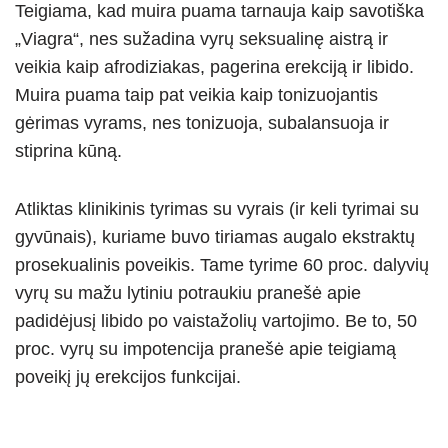
Teigiama, kad muira puama tarnauja kaip savotiška
„Viagra“, nes sužadina vyrų seksualinę aistrą ir
veikia kaip afrodiziakas, pagerina erekciją ir libido.
Muira puama taip pat veikia kaip tonizuojantis
gėrimas vyrams, nes tonizuoja, subalansuoja ir
stiprina kūną.
Atliktas klinikinis tyrimas su vyrais (ir keli tyrimai su
gyvūnais), kuriame buvo tiriamas augalo ekstraktų
prosekualinis poveikis. Tame tyrime 60 proc. dalyvių
vyrų su mažu lytiniu potraukiu pranešė apie
padidėjusį libido po vaistažolių vartojimo. Be to, 50
proc. vyrų su impotencija pranešė apie teigiamą
poveikį jų erekcijos funkcijai.