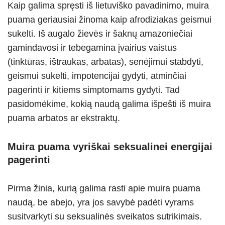
Kaip galima spręsti iš lietuviško pavadinimo, muira
puama geriausiai žinoma kaip afrodiziakas geismui
sukelti. Iš augalo žievės ir šaknų amazoniečiai
gamindavosi ir tebegamina įvairius vaistus
(tinktūras, ištraukas, arbatas), senėjimui stabdyti,
geismui sukelti, impotencijai gydyti, atminčiai
pagerinti ir kitiems simptomams gydyti. Tad
pasidomėkime, kokią naudą galima išpešti iš muira
puama arbatos ar ekstraktų.
Muira puama vyriškai seksualinei energijai
pagerinti
Pirma žinia, kurią galima rasti apie muira puama
naudą, be abejo, yra jos savybė padėti vyrams
susitvarkyti su seksualinės sveikatos sutrikimais.