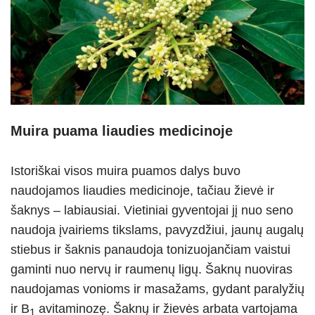
Muira puama liaudies medicinoje
Istoriškai visos muira puamos dalys buvo
naudojamos liaudies medicinoje, tačiau žievė ir
šaknys – labiausiai. Vietiniai gyventojai jį nuo seno
naudoja įvairiems tikslams, pavyzdžiui, jaunų augalų
stiebus ir šaknis panaudoja tonizuojančiam vaistui
gaminti nuo nervų ir raumenų ligų. Šaknų nuoviras
naudojamas vonioms ir masažams, gydant paralyžių
ir B
avitaminozę. Šaknų ir žievės arbata vartojama
1