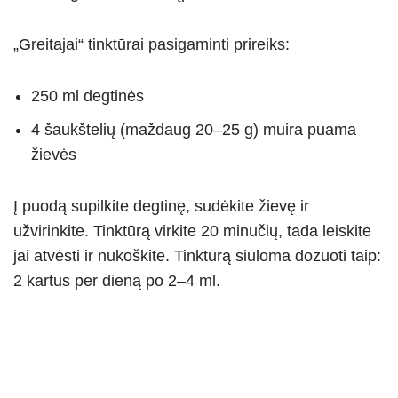
„Greitajai“ tinktūrai pasigaminti prireiks:
250 ml degtinės
4 šaukštelių (maždaug 20–25 g) muira puama
žievės
Į puodą supilkite degtinę, sudėkite žievę ir
užvirinkite. Tinktūrą virkite 20 minučių, tada leiskite
jai atvėsti ir nukoškite. Tinktūrą siūloma dozuoti taip:
2 kartus per dieną po 2–4 ml.