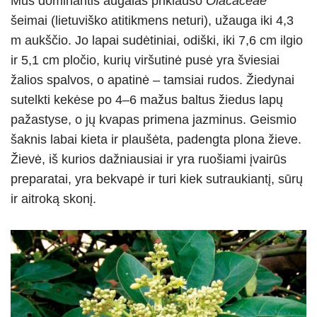
Mus dominantis augalas priklauso
Olacaceae
šeimai (lietuviško atitikmens neturi), užauga iki 4,3
m aukščio. Jo lapai sudėtiniai, odiški, iki 7,6 cm ilgio
ir 5,1 cm pločio, kurių viršutinė pusė yra šviesiai
žalios spalvos, o apatinė – tamsiai rudos. Žiedynai
sutelkti kekėse po 4–6 mažus baltus žiedus lapų
pažastyse, o jų kvapas primena jazminus. Geismio
šaknis labai kieta ir plaušėta, padengta plona žieve.
Žievė, iš kurios dažniausiai ir yra ruošiami įvairūs
preparatai, yra bekvapė ir turi kiek sutraukiantį, sūrų
ir aitroką skonį.