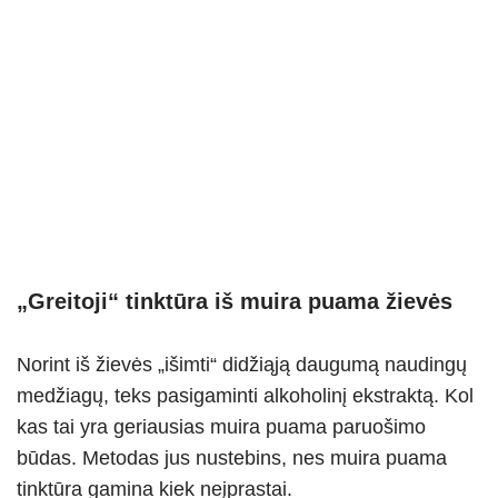
„Greitoji“ tinktūra iš muira puama žievės
Norint iš žievės „išimti“ didžiąją daugumą naudingų
medžiagų, teks pasigaminti alkoholinį ekstraktą. Kol
kas tai yra geriausias muira puama paruošimo
būdas. Metodas jus nustebins, nes muira puama
tinktūra gamina kiek neįprastai.