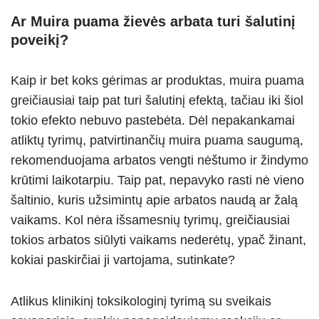
Ar Muira puama žievės arbata turi šalutinį
poveikį?
Kaip ir bet koks gėrimas ar produktas, muira puama
greičiausiai taip pat turi šalutinį efektą, tačiau iki šiol
tokio efekto nebuvo pastebėta. Dėl nepakankamai
atliktų tyrimų, patvirtinančių muira puama saugumą,
rekomenduojama arbatos vengti nėštumo ir žindymo
krūtimi laikotarpiu. Taip pat, nepavyko rasti nė vieno
šaltinio, kuris užsimintų apie arbatos naudą ar žalą
vaikams. Kol nėra išsamesnių tyrimų, greičiausiai
tokios arbatos siūlyti vaikams nederėtų, ypač žinant,
kokiai paskirčiai ji vartojama, sutinkate?
Atlikus klinikinį toksikologinį tyrimą su sveikais