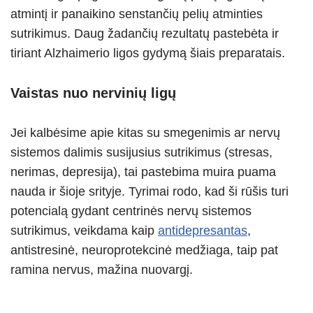
atmintį ir panaikino senstančių pelių atminties
sutrikimus. Daug žadančių rezultatų pastebėta ir
tiriant Alzhaimerio ligos gydymą šiais preparatais.
Vaistas nuo nervinių ligų
Jei kalbėsime apie kitas su smegenimis ar nervų
sistemos dalimis susijusius sutrikimus (stresas,
nerimas, depresija), tai pastebima muira puama
nauda ir šioje srityje. Tyrimai rodo, kad ši rūšis turi
potencialą gydant centrinės nervų sistemos
sutrikimus, veikdama kaip
antidepresantas
,
antistresinė, neuroprotekcinė medžiaga, taip pat
ramina nervus, mažina nuovargį.