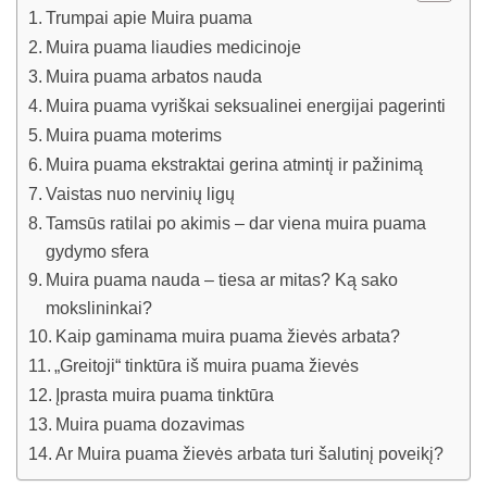
Trumpai apie Muira puama
Muira puama liaudies medicinoje
Muira puama arbatos nauda
Muira puama vyriškai seksualinei energijai pagerinti
Muira puama moterims
Muira puama ekstraktai gerina atmintį ir pažinimą
Vaistas nuo nervinių ligų
Tamsūs ratilai po akimis – dar viena muira puama
gydymo sfera
Muira puama nauda – tiesa ar mitas? Ką sako
mokslininkai?
Kaip gaminama muira puama žievės arbata?
„Greitoji“ tinktūra iš muira puama žievės
Įprasta muira puama tinktūra
Muira puama dozavimas
Ar Muira puama žievės arbata turi šalutinį poveikį?