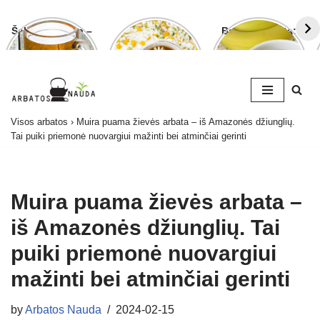
Šalavijo arbata –
Ramunėlių
Bananų arbata:
ligoms gydyti ir
arbata pagelbės
kuo ji naudinga
grožiui puoselėti
ne tik sutrikus
ir kaip ją
virškinimui
paruošti
Skip
Visos arbatos
›
Muira puama žievės arbata – iš Amazonės džiunglių.
to
Tai puiki priemonė nuovargiui mažinti bei atminčiai gerinti
content
Muira puama žievės arbata –
iš Amazonės džiunglių. Tai
puiki priemonė nuovargiui
mažinti bei atminčiai gerinti
by
Arbatos Nauda
2024-02-15