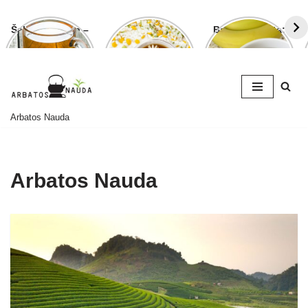
Šalavijo arbata –
Ramunėlių
Bananų arbata:
ligoms gydyti ir
arbata pagelbės
kuo ji naudinga
grožiui puoselėti
ne tik sutrikus
ir kaip ją
virškinimui
paruošti
Skip
Arbatos Nauda
to
content
Arbatos Nauda