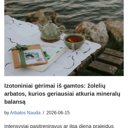
Izotoniniai gėrimai iš gamtos: žolelių
arbatos, kurios geriausiai atkuria mineralų
balansą
by
Arbatos Nauda
2026-06-15
Intensyviai pasitreniravus ar ilgą dieną praleidus