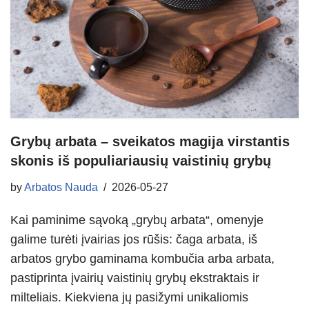
Grybų arbata – sveikatos magija virstantis
skonis iš populiariausių vaistinių grybų
by
Arbatos Nauda
2026-05-27
Kai paminime sąvoką „grybų arbata“, omenyje
galime turėti įvairias jos rūšis: čaga arbata, iš
arbatos grybo gaminama kombučia arba arbata,
pastiprinta įvairių vaistinių grybų ekstraktais ir
milteliais. Kiekviena jų pasižymi unikaliomis