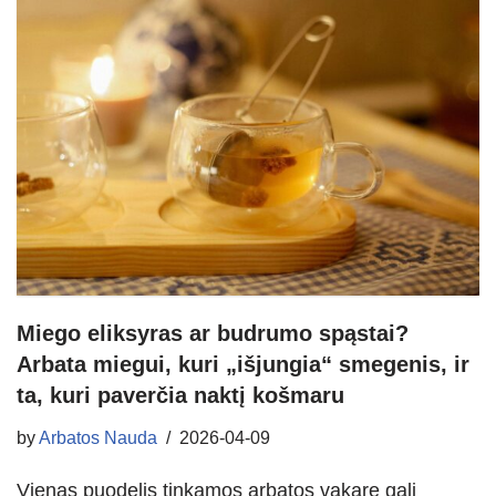
Miego eliksyras ar budrumo spąstai?
Arbata miegui, kuri „išjungia“ smegenis, ir
ta, kuri paverčia naktį košmaru
by
Arbatos Nauda
2026-04-09
Vienas puodelis tinkamos arbatos vakare gali