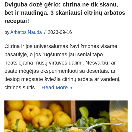
Dviguba dozė gėrio: citrina ne tik skanu,
bet ir naudinga. 3 skaniausi citrinų arbatos
receptai!
by
Arbatos Nauda
2023-09-16
Citrina ir jos universalumas žavi žmones visame
pasaulyje, o jos rūgštumas jau seniai tapo
neatsiejama mūsų virtuvės dalimi. Nesvarbu, ar
esate mėgėjas eksperimentuoti su desertais, ar
tiesiog mėgstate šviežią citrinų arbatą ar vandenį,
citrinos sultis…
Read More »