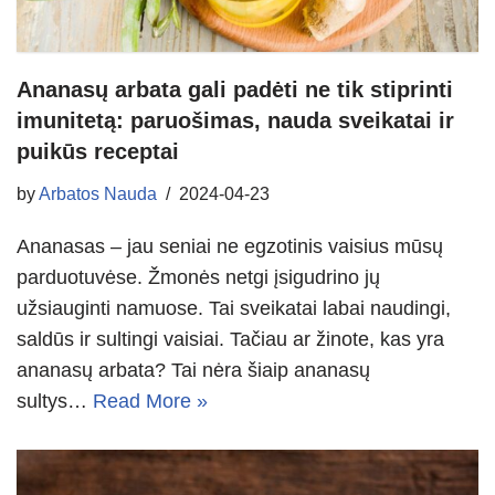
Ananasų arbata gali padėti ne tik stiprinti
imunitetą: paruošimas, nauda sveikatai ir
puikūs receptai
by
Arbatos Nauda
2024-04-23
Ananasas – jau seniai ne egzotinis vaisius mūsų
parduotuvėse. Žmonės netgi įsigudrino jų
užsiauginti namuose. Tai sveikatai labai naudingi,
saldūs ir sultingi vaisiai. Tačiau ar žinote, kas yra
ananasų arbata? Tai nėra šiaip ananasų
sultys…
Read More »