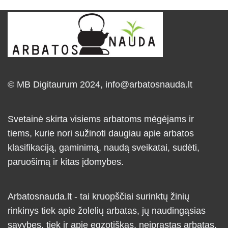
© MB Digitaurum 2024,
info@arbatosnauda.lt
Svetainė skirta visiems arbatoms mėgėjams ir
tiems, kurie nori sužinoti daugiau apie arbatos
klasifikaciją, gaminimą, naudą sveikatai, sudėti,
paruošimą ir kitas įdomybes.
Arbatosnauda.lt - tai kruopščiai surinktų žinių
rinkinys tiek apie žolelių arbatas, jų naudingąsias
savybes, tiek ir apie egzotiškas, neįprastas arbatas,