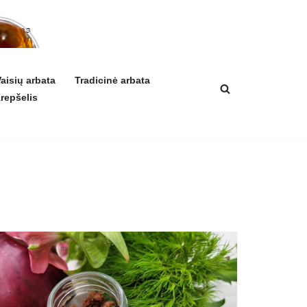
arbatos
a ir
ikis
izmui
aisių arbata
Tradicinė arbata
repšelis