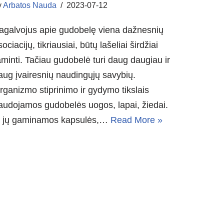
y
Arbatos Nauda
2023-07-12
agalvojus apie gudobelę viena dažnesnių
sociacijų, tikriausiai, būtų lašeliai širdžiai
aminti. Tačiau gudobelė turi daug daugiau ir
aug įvairesnių naudingųjų savybių.
rganizmo stiprinimo ir gydymo tikslais
audojamos gudobelės uogos, lapai, žiedai.
š jų gaminamos kapsulės,…
Read More »