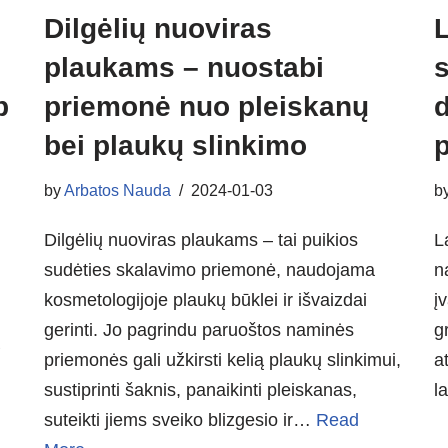
Dilgėlių nuoviras
L
plaukams – nuostabi
s
p
priemonė nuo pleiskanų
d
bei plaukų slinkimo
p
by
Arbatos Nauda
2024-01-03
b
Dilgėlių nuoviras plaukams – tai puikios
L
sudėties skalavimo priemonė, naudojama
n
kosmetologijoje plaukų būklei ir išvaizdai
į
gerinti. Jo pagrindu paruoštos naminės
g
ų
priemonės gali užkirsti kelią plaukų slinkimui,
a
sustiprinti šaknis, panaikinti pleiskanas,
l
suteikti jiems sveiko blizgesio ir…
Read