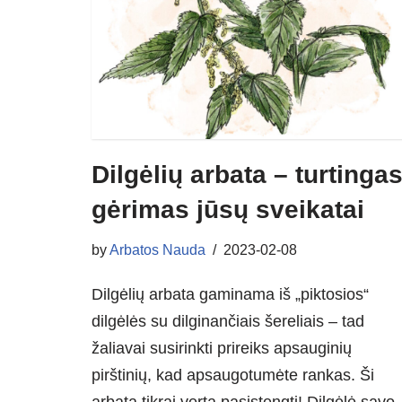
Dilgėlių arbata – turtinga
gėrimas jūsų sveikatai
by
Arbatos Nauda
2023-02-08
Dilgėlių arbata gaminama iš „piktosios“
dilgėlės su dilginančiais šereliais – tad
žaliavai susirinkti prireiks apsauginių
pirštinių, kad apsaugotumėte rankas. Ši