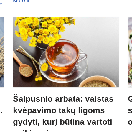
More »
»
Šalpusnio arbata: vaistas
.
kvėpavimo takų ligoms
s
gydyti, kurį būtina vartoti