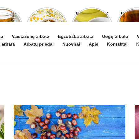
o arbata –
Ramunėlių
Bananų arbata:
Pelyno 
gydyti ir
arbata pagelbės
kuo ji naudinga
naud
 puoselėti
ne tik sutrikus
ir kaip ją
pove
virškinimui
paruošti
organ
ta
Vaistažolių arbata
Egzotiška arbata
Uogų arbata
V
 arbata
Arbatų priedai
Nuovirai
Apie
Kontaktai
K