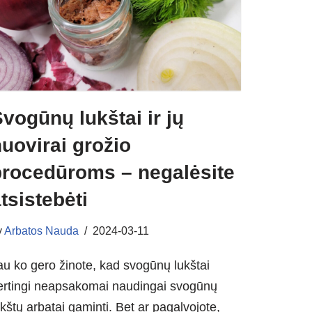
vogūnų lukštai ir jų
uovirai grožio
procedūroms – negalėsite
tsistebėti
y
Arbatos Nauda
2024-03-11
au ko gero žinote, kad svogūnų lukštai
ertingi neapsakomai naudingai svogūnų
ukštų arbatai gaminti. Bet ar pagalvojote,