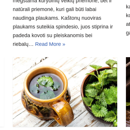
mėgstama kūrybinių veiklų priemonė, bet ir
k
natūrali priemonė, kuri gali būti labai
k
naudinga plaukams. Kaštonų nuoviras
a
plaukams suteikia spindesio, juos stiprina ir
g
padeda kovoti su pleiskanomis bei
riebalų…
Read More »