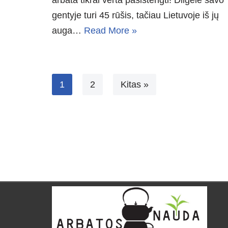
arbata tikrai verta pasistengti! Dilgėlė savo
gentyje turi 45 rūšis, tačiau Lietuvoje iš jų
auga…
Read More »
1
2
Kitas »