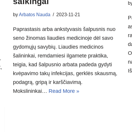
saikingai
b
by
Arbatos Nauda
2023-11-21
P
a
Paprastasis arba ankstyvasis šalpusnis nuo
r
seno žinomas liaudies medicinoje dėl savo
d
gydomųjų savybių. Liaudies medicinos
O
šalininkai, remdamiesi ilgamete praktika,
.
n
teigia, kad šalpusnio arbata padeda gydyti
,
I
kvėpavimo takų infekcijas, gerklės skausmą,
podagrą, gripą ir karščiavimą.
Mokslininkai…
Read More »