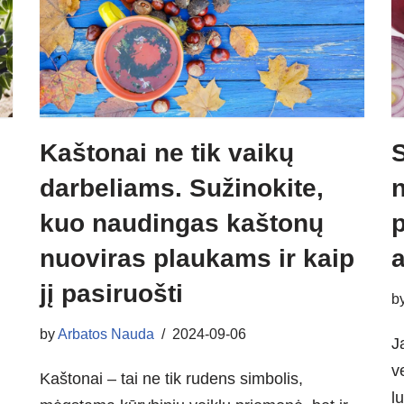
Kaštonai ne tik vaikų
S
darbeliams. Sužinokite,
n
kuo naudingas kaštonų
nuoviras plaukams ir kaip
a
jį pasiruošti
b
by
Arbatos Nauda
2024-09-06
J
v
Kaštonai – tai ne tik rudens simbolis,
l