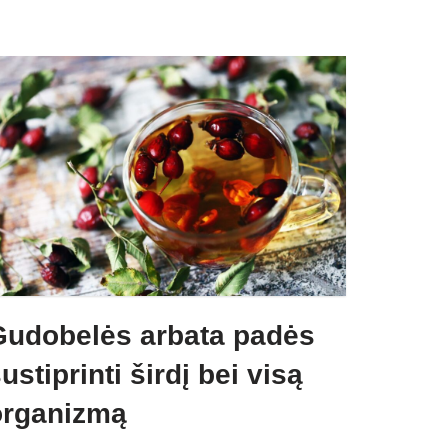
Gudobelės arbata padės
ustiprinti širdį bei visą
organizmą