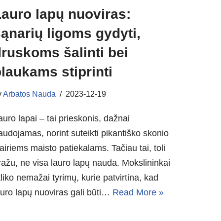
auro lapų nuoviras:
ąnarių ligoms gydyti,
ruskoms šalinti bei
laukams stiprinti
y
Arbatos Nauda
2023-12-19
auro lapai – tai prieskonis, dažnai
audojamas, norint suteikti pikantiško skonio
vairiems maisto patiekalams. Tačiau tai, toli
ražu, ne visa lauro lapų nauda. Mokslininkai
tliko nemažai tyrimų, kurie patvirtina, kad
auro lapų nuoviras gali būti…
Read More »