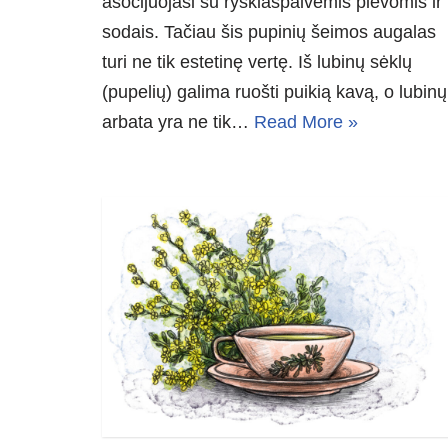
asocijuojasi su ryškiaspalvėmis pievomis ir
sodais. Tačiau šis pupinių šeimos augalas
turi ne tik estetinę vertę. Iš lubinų sėklų
(pupelių) galima ruošti puikią kavą, o lubinų
arbata yra ne tik…
Read More »