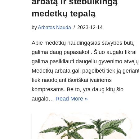
arbatą ir stebulkingą
medetkų tepalą
by
Arbatos Nauda
2023-12-14
Apie medetkų naudingąsias savybes būtų
galima daug papasakoti. Šiuo augalu tikrai
galima pasikliauti daugeliu gyvenimo atvejų
Medetkų arbata gali pagelbėti tiek ją geriant
tiek naudojant išoriškai įvairiems
kompresams. Be to, yra daug kitų šio
augalo…
Read More »