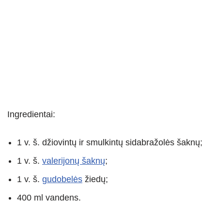
Ingredientai:
1 v. š. džiovintų ir smulkintų sidabražolės šaknų;
1 v. š.
valerijonų šaknų
;
1 v. š.
gudobelės
žiedų;
400 ml vandens.