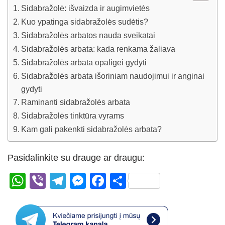
Sidabražolė: išvaizda ir augimvietės
Kuo ypatinga sidabražolės sudėtis?
Sidabražolės arbatos nauda sveikatai
Sidabražolės arbata: kada renkama žaliava
Sidabražolės arbata opaligei gydyti
Sidabražolės arbata išoriniam naudojimui ir anginai
gydyti
Raminanti sidabražolės arbata
Sidabražolės tinktūra vyrams
Kam gali pakenkti sidabražolės arbata?
Pasidalinkite su drauge ar draugu:
W
Vi
T
M
F
S
h
b
el
e
a
h
at
er
e
ss
c
ar