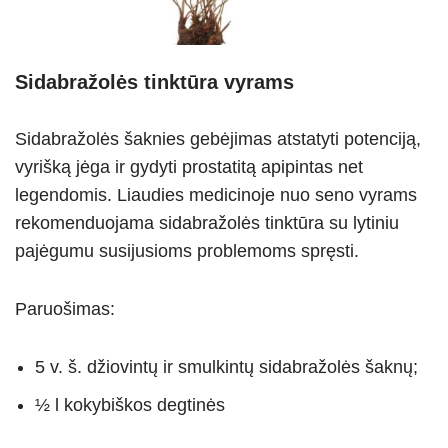
Sidabražolės tinktūra vyrams
Sidabražolės šaknies gebėjimas atstatyti potenciją,
vyrišką jėga ir gydyti prostatitą apipintas net
legendomis. Liaudies medicinoje nuo seno vyrams
rekomenduojama sidabražolės tinktūra su lytiniu
pajėgumu susijusioms problemoms spręsti.
Paruošimas:
5 v. š. džiovintų ir smulkintų sidabražolės šaknų;
½ l kokybiškos degtinės