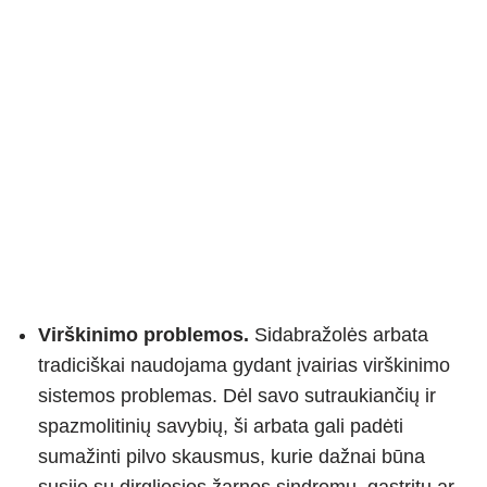
Virškinimo problemos.
Sidabražolės arbata
tradiciškai naudojama gydant įvairias virškinimo
sistemos problemas. Dėl savo sutraukiančių ir
spazmolitinių savybių, ši arbata gali padėti
sumažinti pilvo skausmus, kurie dažnai būna
susiję su dirgliosios žarnos sindromu, gastritu ar