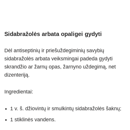
Sidabražolės arbata opaligei gydyti
Dėl antiseptinių ir priešuždegiminių savybių
sidabražolės arbata veiksmingai padeda gydyti
skrandžio ar žarnų opas, žarnyno uždegimą, net
dizenteriją.
Ingredientai:
1 v. š. džiovintų ir smulkintų sidabražolės šaknų;
1 stiklinės vandens.