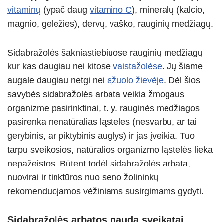
vitaminų
(ypač daug
vitamino C
), mineralų (kalcio,
magnio, geležies), dervų, vaško, rauginių medžiagų.
Sidabražolės šakniastiebiuose rauginių medžiagų
kur kas daugiau nei kitose
vaistažolėse
. Jų šiame
augale daugiau netgi nei
ąžuolo žievėje
. Dėl šios
savybės sidabražolės arbata veikia žmogaus
organizme pasirinktinai, t. y. rauginės medžiagos
pasirenka nenatūralias ląsteles (nesvarbu, ar tai
gerybinis, ar piktybinis auglys) ir jas įveikia. Tuo
tarpu sveikosios, natūralios organizmo ląstelės lieka
nepažeistos. Būtent todėl sidabražolės arbata,
nuovirai ir tinktūros nuo seno žolininkų
rekomenduojamos vėžiniams susirgimams gydyti.
Sidabražolės arbatos nauda sveikatai