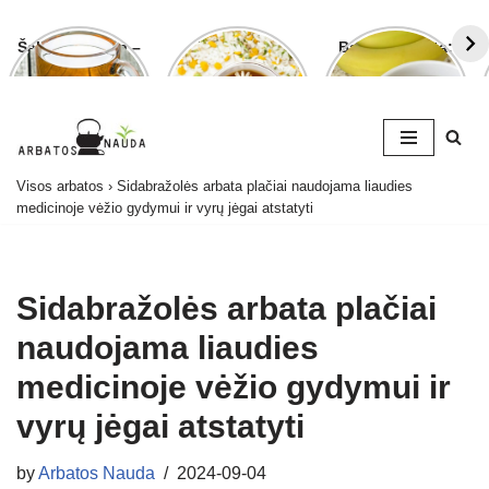
Šalavijo arbata –
Ramunėlių
Bananų arbata:
ligoms gydyti ir
arbata pagelbės
kuo ji naudinga
grožiui puoselėti
ne tik sutrikus
ir kaip ją
virškinimui
paruošti
Skip
Visos arbatos
›
Sidabražolės arbata plačiai naudojama liaudies
to
medicinoje vėžio gydymui ir vyrų jėgai atstatyti
content
Sidabražolės arbata plačiai
naudojama liaudies
medicinoje vėžio gydymui ir
vyrų jėgai atstatyti
by
Arbatos Nauda
2024-09-04