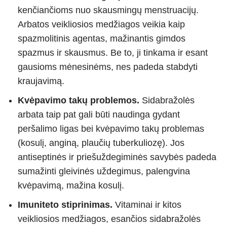
kenčiančioms nuo skausmingų menstruacijų.
Arbatos veikliosios medžiagos veikia kaip
spazmolitinis agentas, mažinantis gimdos
spazmus ir skausmus. Be to, ji tinkama ir esant
gausioms mėnesinėms, nes padeda stabdyti
kraujavimą.
Kvėpavimo takų problemos.
Sidabražolės
arbata taip pat gali būti naudinga gydant
peršalimo ligas bei kvėpavimo takų problemas
(kosulį, anginą, plaučių tuberkuliozę). Jos
antiseptinės ir priešuždegiminės savybės padeda
sumažinti gleivinės uždegimus, palengvina
kvėpavimą, mažina kosulį.
Imuniteto stiprinimas.
Vitaminai ir kitos
veikliosios medžiagos, esančios sidabražolės