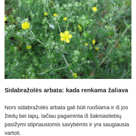
Sidabražolės arbata: kada renkama žaliava
Nors sidabražolės arbata gali būti ruošiama ir iš jos
žiedų bei lapų, tačiau pagaminta iš šakniastiebių
pasižymi stipriausiomis savybėmis ir yra saugiausia
vartoti.