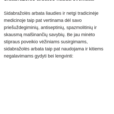
Sidabražolės arbata liaudies ir netgi tradicinėje
medicinoje taip pat vertinama dėl savo
priešuždegiminių, antiseptinių, spazmolitinių ir
skausmą malšinančių savybių. Be jau minėto
stipraus poveikio vėžiniams susirgimams,
sidabražolės arbata taip pat naudojama ir kitiems
negalavimams gydyti bei lengvinti: