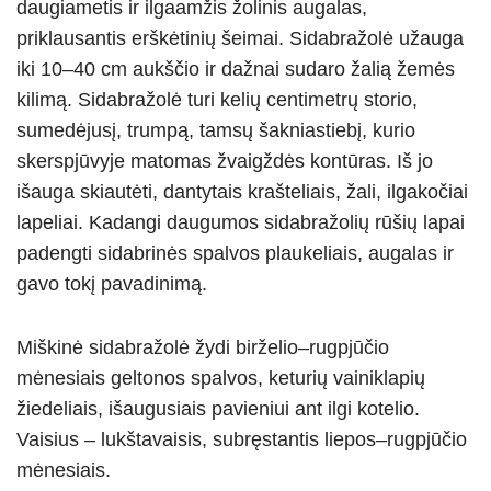
daugiametis ir ilgaamžis žolinis augalas,
priklausantis erškėtinių šeimai. Sidabražolė užauga
iki 10–40 cm aukščio ir dažnai sudaro žalią žemės
kilimą. Sidabražolė turi kelių centimetrų storio,
sumedėjusį, trumpą, tamsų šakniastiebį, kurio
skerspjūvyje matomas žvaigždės kontūras. Iš jo
išauga skiautėti, dantytais krašteliais, žali, ilgakočiai
lapeliai. Kadangi daugumos sidabražolių rūšių lapai
padengti sidabrinės spalvos plaukeliais, augalas ir
gavo tokį pavadinimą.
Miškinė sidabražolė žydi birželio–rugpjūčio
mėnesiais geltonos spalvos, keturių vainiklapių
žiedeliais, išaugusiais pavieniui ant ilgi kotelio.
Vaisius – lukštavaisis, subręstantis liepos–rugpjūčio
mėnesiais.