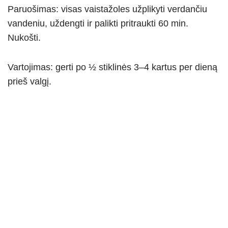
Paruošimas: visas vaistažoles užplikyti verdančiu
vandeniu, uždengti ir palikti pritraukti 60 min.
Nukošti.
Vartojimas: gerti po ½ stiklinės 3–4 kartus per dieną
prieš valgį.