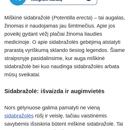
s
gr
e
e
e
A
a
n
b
Miškinė sidabražolė (
Potentilla erecta
) – tai augalas,
p
m
g
o
žinomas ir naudojamas jau šimtmečius. Apie jos
p
er
o
poveikį gydant vėžį plačiai žinoma liaudies
k
medicinoje. O apie sidabražolės gebėjimą atstatyti
prarastą vyriškumą sklando tiesiog legendos. Šiame
straipsnyje pasidalinsime, kur auga miškinė
sidabražolė bei kuo naudinga sidabražolės arbata
mūsų sveikatai.
Sidabražolė: išvaizda ir augimvietės
Nors gėlynuose galima pamatyti ne vieną
sidabražolės
rūšį ir veislę, tačiau vaistinėmis
savybėmis išsiskiria būtent miškinė sidabražolė. Tai