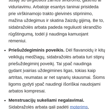
viduriavimu. Arbatoje esantys taninai prisideda
prie virškinamojo trakto gleivinės stiprinimo,
mažina uždegimus ir skatina žaizdų gijimą. Be to,
sidabražolės arbata padeda reguliuoti skrandžio
rūgštingumą, todėl ji naudinga kamuojant
rėmeniui.
Priešuždegiminis poveikis.
Dėl flavanoidų ir kitų
veikliųjų medžiagų, sidabražolės arbata turi stiprų
priešuždegiminį poveikį. Tai ypač naudinga
gydant įvairias uždegimines ligas, tokias kaip
artritas, reumatas ar net sąnarių skausmai. Šioms
ligoms gydyti ypač naudingi išoriškai naudojami
arbatos kompresai.
Menstruacijų sukeliami negalavimai.
Sidabražolės arbata gali padėti
moterims
,