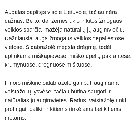
Augalas paplitęs visoje Lietuvoje, tačiau nėra
dažnas. Be to, dėl žemės ūkio ir kitos žmogaus
veiklos sparčiai mažėja natūralių jų augimviečių.
Dažniausiai auga žmogaus veiklos nepaliestose
vietose. Sidabražolė mėgsta drėgmę, todėl
aptinkama miškapievėse, miško upelių pakrantėse,
krūmynuose, drėgnuose miškuose.
Ir nors miškinė sidabražolė gali būti auginama
vaistažolių lysvėse, tačiau būtina saugoti ir
natūralias jų augimvietes. Radus, vaistažolę rinkti
protingai, palikti ir kitiems rinkėjams bei kitiems
metams.