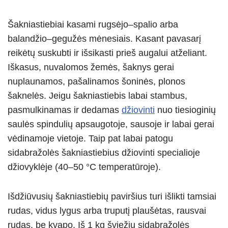
Šakniastiebiai kasami rugsėjo–spalio arba
balandžio–gegužės mėnesiais. Kasant pavasarį
reikėtų suskubti ir išsikasti prieš augalui atželiant.
Iškasus, nuvalomos žemės, šaknys gerai
nuplaunamos, pašalinamos šoninės, plonos
šaknelės. Jeigu šakniastiebis labai stambus,
pasmulkinamas ir dedamas
džiovinti
nuo tiesioginių
saulės spindulių apsaugotoje, sausoje ir labai gerai
vėdinamoje vietoje. Taip pat labai patogu
sidabražolės šakniastiebius džiovinti specialioje
džiovyklėje (40–50 °C temperatūroje).
Išdžiūvusių šakniastiebių paviršius turi išlikti tamsiai
rudas, vidus lygus arba truputį plaušėtas, rausvai
rudas, be kvapo. Iš 1 kg šviežių sidabražolės