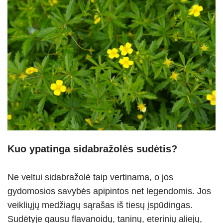
Kuo ypatinga sidabražolės sudėtis?
Ne veltui sidabražolė taip vertinama, o jos
gydomosios savybės apipintos net legendomis. Jos
veikliųjų medžiagų sąrašas iš tiesų įspūdingas.
Sudėtyje gausu flavanoidų, taninų, eterinių aliejų,