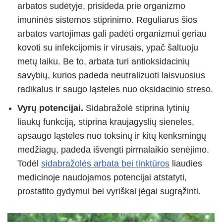
arbatos sudėtyje, prisideda prie organizmo
imuninės sistemos stiprinimo. Reguliarus šios
arbatos vartojimas gali padėti organizmui geriau
kovoti su infekcijomis ir virusais, ypač šaltuoju
metų laiku. Be to, arbata turi antioksidacinių
savybių, kurios padeda neutralizuoti laisvuosius
radikalus ir saugo ląsteles nuo oksidacinio streso.
Vyrų potencijai.
Sidabražolė stiprina lytinių
liaukų funkciją, stiprina kraujagyslių sieneles,
apsaugo ląsteles nuo toksinų ir kitų kenksmingų
medžiagų, padeda išvengti pirmalaikio senėjimo.
Todėl
sidabražolės arbata bei tinktūros
liaudies
medicinoje naudojamos potencijai atstatyti,
prostatito gydymui bei vyriškai jėgai sugrąžinti.