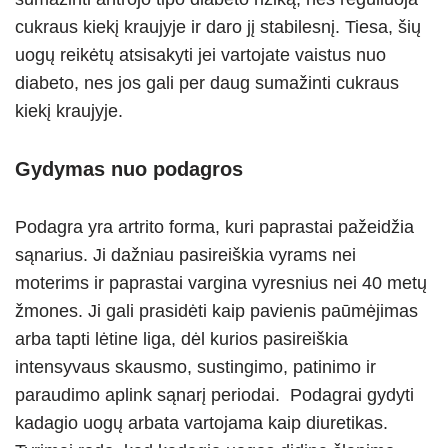
cukraus kiekį kraujyje ir daro jį stabilesnį. Tiesa, šių
uogų reikėtų atsisakyti jei vartojate vaistus nuo
diabeto, nes jos gali per daug sumažinti cukraus
kiekį kraujyje.
Gydymas nuo podagros
Podagra yra artrito forma, kuri paprastai pažeidžia
sąnarius. Ji dažniau pasireiškia vyrams nei
moterims ir paprastai vargina vyresnius nei 40 metų
žmones. Ji gali prasidėti kaip pavienis paūmėjimas
arba tapti lėtine liga, dėl kurios pasireiškia
intensyvaus skausmo, sustingimo, patinimo ir
paraudimo aplink sąnarį periodai. Podagrai gydyti
kadagio uogų arbata vartojama kaip diuretikas.