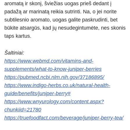
aromatą ir skonį, šviežias uogas prieš dedant į
padažą ar marinatą reikia sutrinti. Na, o jei norite
subtilesnio aromato, uogas galite paskrudinti, bet
būkite atsargūs, kad jų nesudegintumėte, nes skonis
taps kartus.
Šaltiniai:
https://www.webmd.com/vitamins-and-
supplements/what-to-know-juniper-berries
https://pubmed.ncbi.nlm.nih.gov/37186895/
https://www.indigo-herbs.co.uk/natural-health-
guide/benefits/juniper-berry#
https://www.wnyurology.com/content.aspx?
chunkiid=21780
https://truefoodfact.com/beverage/juniper-berry-tea/