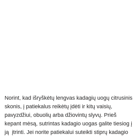
Norint, kad išryškėtų lengvas kadagių uogų citrusinis
skonis, į patiekalus reikėtų įdėti ir kitų vaisių,
pavyzdžiui, obuolių arba džiovintų slyvų. Prieš
kepant mėsą, sutrintas kadagio uogas galite tiesiog į
ją įtrinti. Jei norite patiekalui suteikti stiprų kadagio