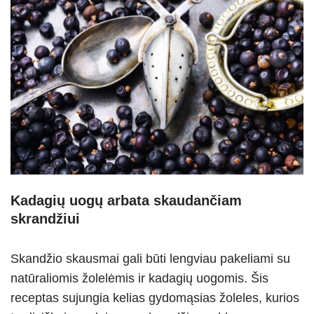
Kadagių uogų arbata skaudančiam
skrandžiui
Skandžio skausmai gali būti lengviau pakeliami su
natūraliomis žolelėmis ir kadagių uogomis. Šis
receptas sujungia kelias gydomąsias žoleles, kurios