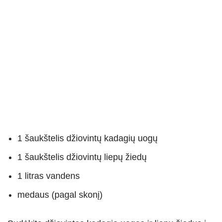
1 šaukštelis džiovintų kadagių uogų
1 šaukštelis džiovintų liepų žiedų
1 litras vandens
medaus (pagal skonį)