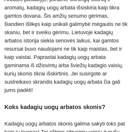
p
m
g
o
aromatų, kadagių uogų arbata išsiskiria kaip tikra
p
er
o
gamtos dovana. Šis amžių senumo gėrimas,
k
šiandien išlikęs kaip unikali galimybė mėgautis ne tik
skaniu, bet ir sveiku gėrimu. Lietuvoje kadagių
arbatos istorija siekia senovės laikus, kai gamtos
resursai buvo naudojami ne tik kaip maistas, bet ir
kaip vaistai. Paprastai kadagių uogų arbata
gaminama iš džiovintų arba šviežių kadagio vaisių,
kurių skonis tikrai išskirtinis. Jei susirgote ar
sustreikavo skrandis kadagių uogų arbata čia gali
jums padėti!
Koks kadagių uogų arbatos skonis?
Kadagių uogų arbatos skonis galima sakyti toks pat