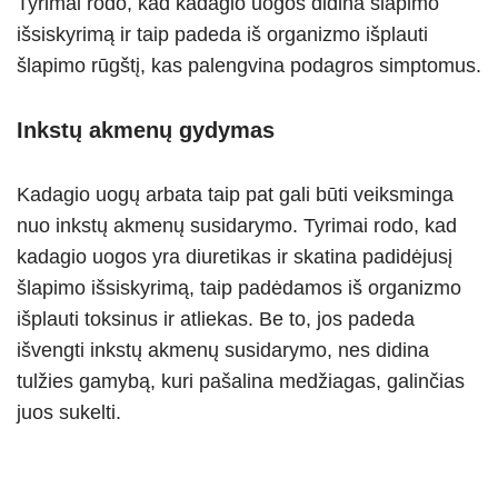
Tyrimai rodo, kad kadagio uogos didina šlapimo
išsiskyrimą ir taip padeda iš organizmo išplauti
šlapimo rūgštį, kas palengvina podagros simptomus.
Inkstų akmenų gydymas
Kadagio uogų arbata taip pat gali būti veiksminga
nuo inkstų akmenų susidarymo. Tyrimai rodo, kad
kadagio uogos yra diuretikas ir skatina padidėjusį
šlapimo išsiskyrimą, taip padėdamos iš organizmo
išplauti toksinus ir atliekas. Be to, jos padeda
išvengti inkstų akmenų susidarymo, nes didina
tulžies gamybą, kuri pašalina medžiagas, galinčias
juos sukelti.