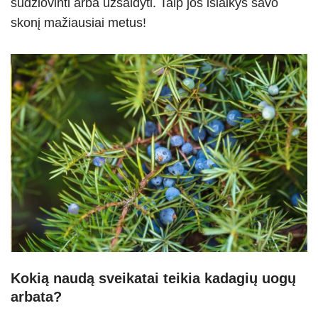
sudžiovinti arba užšaldyti. Taip jos išlaikys savo
skonį mažiausiai metus!
Kokią naudą sveikatai teikia kadagių uogų
arbata?