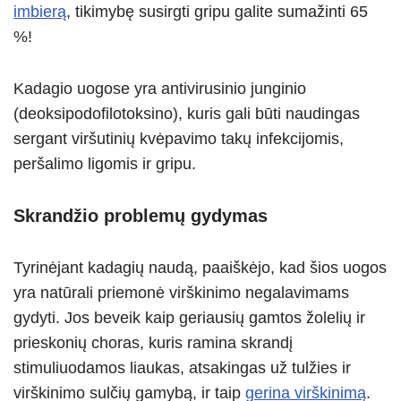
imbierą
, tikimybę susirgti gripu galite sumažinti 65
%!
Kadagio uogose yra antivirusinio junginio
(deoksipodofilotoksino), kuris gali būti naudingas
sergant viršutinių kvėpavimo takų infekcijomis,
peršalimo ligomis ir gripu.
Skrandžio problemų gydymas
Tyrinėjant kadagių naudą, paaiškėjo, kad šios uogos
yra natūrali priemonė virškinimo negalavimams
gydyti. Jos beveik kaip geriausių gamtos žolelių ir
prieskonių choras, kuris ramina skrandį
stimuliuodamos liaukas, atsakingas už tulžies ir
virškinimo sulčių gamybą, ir taip
gerina virškinimą
.