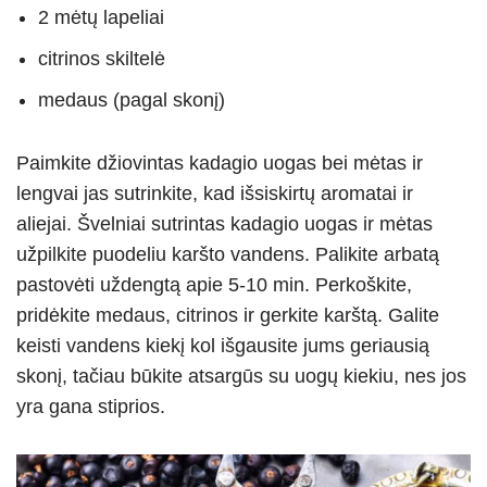
2 mėtų lapeliai
citrinos skiltelė
medaus (pagal skonį)
Paimkite džiovintas kadagio uogas bei mėtas ir
lengvai jas sutrinkite, kad išsiskirtų aromatai ir
aliejai. Švelniai sutrintas kadagio uogas ir mėtas
užpilkite puodeliu karšto vandens. Palikite arbatą
pastovėti uždengtą apie 5-10 min. Perkoškite,
pridėkite medaus, citrinos ir gerkite karštą. Galite
keisti vandens kiekį kol išgausite jums geriausią
skonį, tačiau būkite atsargūs su uogų kiekiu, nes jos
yra gana stiprios.