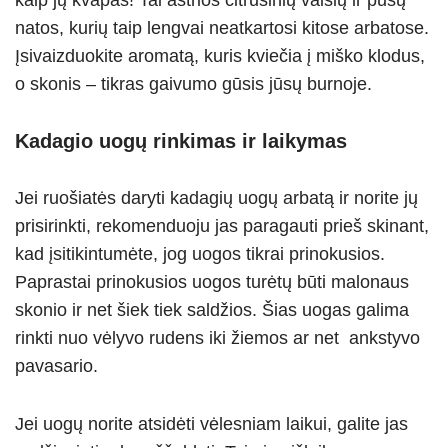
kaip jų kvapas! Tai aštrios citrusinių vaisių ir pušų
natos, kurių taip lengvai neatkartosi kitose arbatose.
Įsivaizduokite aromatą, kuris kviečia į miško klodus,
o skonis – tikras gaivumo gūsis jūsų burnoje.
Kadagio uogų rinkimas ir laikymas
Jei ruošiatės daryti kadagių uogų arbatą ir norite jų
prisirinkti, rekomenduoju jas paragauti prieš skinant,
kad įsitikintumėte, jog uogos tikrai prinokusios.
Paprastai prinokusios uogos turėtų būti malonaus
skonio ir net šiek tiek saldžios. Šias uogas galima
rinkti nuo vėlyvo rudens iki žiemos ar net ankstyvo
pavasario.
Jei uogų norite atsidėti vėlesniam laikui, galite jas