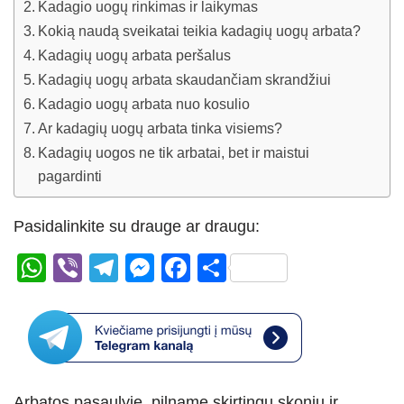
Kadagio uogų rinkimas ir laikymas
Kokią naudą sveikatai teikia kadagių uogų arbata?
Kadagių uogų arbata peršalus
Kadagių uogų arbata skaudančiam skrandžiui
Kadagio uogų arbata nuo kosulio
Ar kadagių uogų arbata tinka visiems?
Kadagių uogos ne tik arbatai, bet ir maistui
pagardinti
Pasidalinkite su drauge ar draugu:
W
Vi
T
M
F
S
h
b
el
e
a
h
at
er
e
ss
c
ar
s
gr
e
e
e
A
a
n
b
Arbatos pasaulyje, pilname skirtingų skonių ir