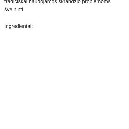
tradiciškai naudojamos skrandžio problemoms
švelninti.
Ingredientai: