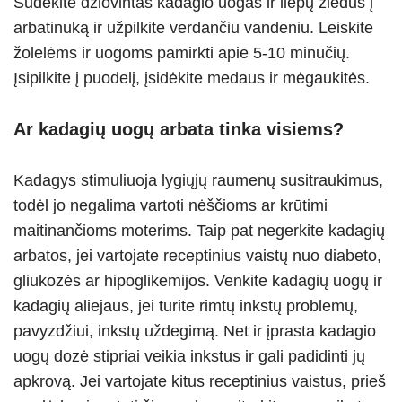
Sudėkite džiovintas kadagio uogas ir liepų žiedus į
arbatinuką ir užpilkite verdančiu vandeniu. Leiskite
žolelėms ir uogoms pamirkti apie 5-10 minučių.
Įsipilkite į puodelį, įsidėkite medaus ir mėgaukitės.
Ar kadagių uogų arbata tinka visiems?
Kadagys stimuliuoja lygiųjų raumenų susitraukimus,
todėl jo negalima vartoti nėščioms ar krūtimi
maitinančioms moterims. Taip pat negerkite kadagių
arbatos, jei vartojate receptinius vaistų nuo diabeto,
gliukozės ar hipoglikemijos. Venkite kadagių uogų ir
kadagių aliejaus, jei turite rimtų inkstų problemų,
pavyzdžiui, inkstų uždegimą. Net ir įprasta kadagio
uogų dozė stipriai veikia inkstus ir gali padidinti jų
apkrovą. Jei vartojate kitus receptinius vaistus, prieš