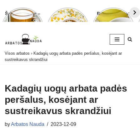
Šalavijo arbata –
Ramunėlių
Bananų arbata:
ligoms gydyti ir
arbata pagelbės
kuo ji naudinga
grožiui puoselėti
ne tik sutrikus
ir kaip ją
virškinimui
paruošti
Skip
Visos arbatos
›
Kadagių uogų arbata padės peršalus, kosėjant ar
to
sustreikavus skrandžiui
content
Kadagių uogų arbata padės
peršalus, kosėjant ar
sustreikavus skrandžiui
by
Arbatos Nauda
2023-12-09