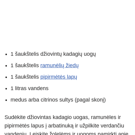
1 šaukštelis džiovintų kadagių uogų
1 šaukštelis
ramunėlių žiedų
1 šaukštelis
pipirmėtės lapų
1 litras vandens
medus arba citrinos sultys (pagal skonį)
Sudėkite džiovintas kadagio uogas, ramunėles ir
pipirmėtės lapus į arbatinuką ir užpilkite verdančiu
vandeniu. Leiskite žolelėms ir uogoms pamirkti apie