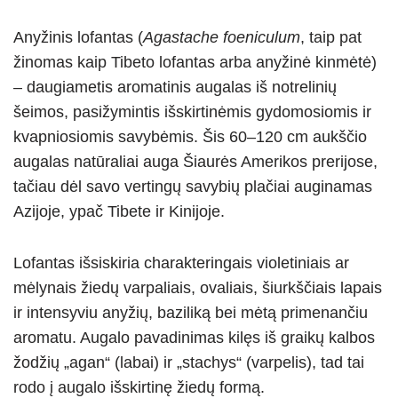
Anyžinis lofantas (
Agastache foeniculum
, taip pat
žinomas kaip Tibeto lofantas arba anyžinė kinmėtė)
– daugiametis aromatinis augalas iš notrelinių
šeimos, pasižymintis išskirtinėmis gydomosiomis ir
kvapniosiomis savybėmis. Šis 60–120 cm aukščio
augalas natūraliai auga Šiaurės Amerikos prerijose,
tačiau dėl savo vertingų savybių plačiai auginamas
Azijoje, ypač Tibete ir Kinijoje.
Lofantas išsiskiria charakteringais violetiniais ar
mėlynais žiedų varpaliais, ovaliais, šiurkščiais lapais
ir intensyviu anyžių, baziliką bei mėtą primenančiu
aromatu. Augalo pavadinimas kilęs iš graikų kalbos
žodžių „agan“ (labai) ir „stachys“ (varpelis), tad tai
rodo į augalo išskirtinę žiedų formą.