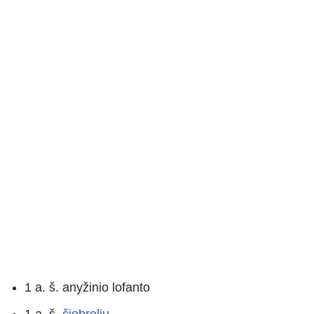
1 a. š. anyžinio lofanto