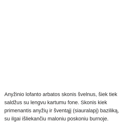
Anyžinio lofanto arbatos skonis švelnus, šiek tiek
saldžus su lengvu kartumu fone. Skonis kiek
primenantis anyžių ir šventąjį (siauralapį) baziliką,
su ilgai išliekančiu maloniu poskoniu burnoje.