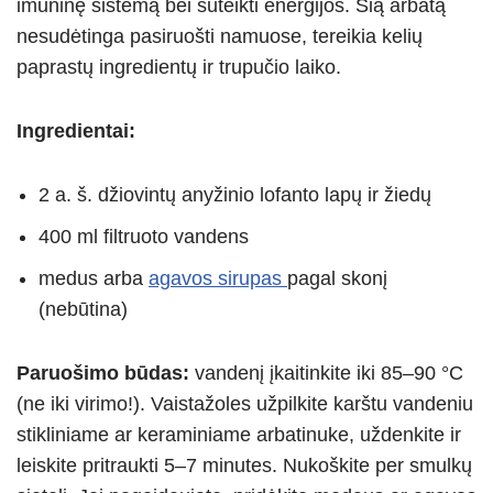
imuninę sistemą bei suteikti energijos. Šią arbatą
nesudėtinga pasiruošti namuose, tereikia kelių
paprastų ingredientų ir trupučio laiko.
Ingredientai:
2 a. š. džiovintų anyžinio lofanto lapų ir žiedų
400 ml filtruoto vandens
medus arba
agavos sirupas
pagal skonį
(nebūtina)
Paruošimo būdas:
vandenį įkaitinkite iki 85–90 °C
(ne iki virimo!). Vaistažoles užpilkite karštu vandeniu
stikliniame ar keraminiame arbatinuke, uždenkite ir
leiskite pritraukti 5–7 minutes. Nukoškite per smulkų