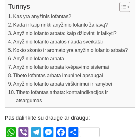
Turinys
Kas yra anyžinis lofantas?
Kada ir kaip rinkti anyžinio lofanto žaliavą?
Anyžinio lofanto arbata: kaip džiovinti ir laikyti?
Anyžinio lofanto arbatos nauda sveikatai
Kokio skonio ir aromato yra anyžinio lofanto arbata?
Anyžinio lofanto arbata
Anyžinio lofanto arbata kvėpavimo sistemai
Tibeto lofantas arbata imuninei apsaugai
Anyžinio lofanto arbata virškinimui ir ramybei
Tibeto lofantas arbata: kontraindikacijos ir
atsargumas
Pasidalinkite su drauge ar draugu:
W
Vi
T
M
F
S