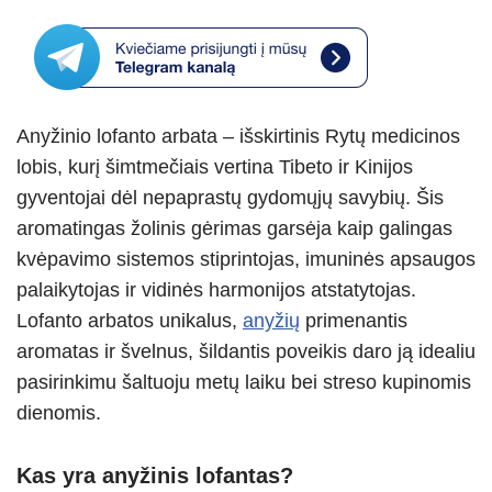
h
b
el
e
a
h
at
er
e
ss
c
ar
s
gr
e
e
e
A
a
n
b
Anyžinio lofanto arbata – išskirtinis Rytų medicinos
p
m
g
o
lobis, kurį šimtmečiais vertina Tibeto ir Kinijos
p
er
o
gyventojai dėl nepaprastų gydomųjų savybių. Šis
k
aromatingas žolinis gėrimas garsėja kaip galingas
kvėpavimo sistemos stiprintojas, imuninės apsaugos
palaikytojas ir vidinės harmonijos atstatytojas.
Lofanto arbatos unikalus,
anyžių
primenantis
aromatas ir švelnus, šildantis poveikis daro ją idealiu
pasirinkimu šaltuoju metų laiku bei streso kupinomis
dienomis.
Kas yra anyžinis lofantas?