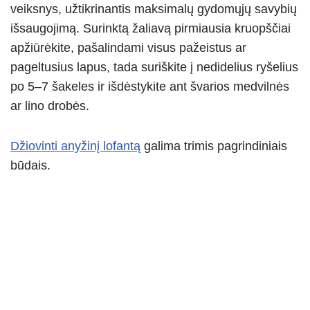
veiksnys, užtikrinantis maksimalų gydomųjų savybių
išsaugojimą. Surinktą žaliavą pirmiausia kruopščiai
apžiūrėkite, pašalindami visus pažeistus ar
pageltusius lapus, tada suriškite į nedidelius ryšelius
po 5–7 šakeles ir išdėstykite ant švarios medvilnės
ar lino drobės.
Džiovinti anyžinį lofantą
galima trimis pagrindiniais
būdais.