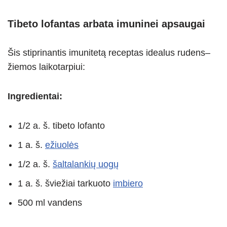
Tibeto lofantas arbata imuninei apsaugai
Šis stiprinantis imunitetą receptas idealus rudens–
žiemos laikotarpiui:
Ingredientai:
1/2 a. š. tibeto lofanto
1 a. š.
ežiuolės
1/2 a. š.
šaltalankių uogų
1 a. š. šviežiai tarkuoto
imbiero
500 ml vandens