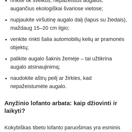
rinkite tik sveikus, nepažeistus augalus,
augančius ekologiškai švariose vietose;
nupjaukite viršutinę augalo dalį (lapus su žiedais),
maždaug 15–20 cm ilgio;
venkite rinkti šalia automobilių kelių ar pramonės
objektų;
palikite augalo šaknis žemėje – tai užtikrina
augalo atsinaujinimą;
naudokite aštrų peilį ar žirkles, kad
nepažeistumėte augalo.
Anyžinio lofanto arbata: kaip džiovinti ir
laikyti?
Kokybiškas tibeto lofanto paruošimas yra esminis