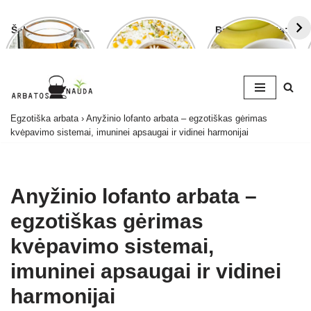
Šalavijo arbata –
Ramunėlių
Bananų arbata:
ligoms gydyti ir
arbata pagelbės
kuo ji naudinga
grožiui puoselėti
ne tik sutrikus
ir kaip ją
virškinimui
paruošti
Skip
Egzotiška arbata
›
Anyžinio lofanto arbata – egzotiškas gėrimas
to
kvėpavimo sistemai, imuninei apsaugai ir vidinei harmonijai
content
Anyžinio lofanto arbata –
egzotiškas gėrimas
kvėpavimo sistemai,
imuninei apsaugai ir vidinei
harmonijai