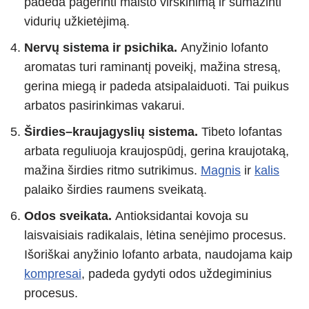
padeda pagerinti maisto virškinimą ir sumažinti
vidurių užkietėjimą.
Nervų sistema ir psichika.
Anyžinio lofanto
aromatas turi raminantį poveikį, mažina stresą,
gerina miegą ir padeda atsipalaiduoti. Tai puikus
arbatos pasirinkimas vakarui.
Širdies–kraujagyslių sistema.
Tibeto lofantas
arbata reguliuoja kraujospūdį, gerina kraujotaką,
mažina širdies ritmo sutrikimus.
Magnis
ir
kalis
palaiko širdies raumens sveikatą.
Odos sveikata.
Antioksidantai kovoja su
laisvaisiais radikalais, lėtina senėjimo procesus.
Išoriškai anyžinio lofanto arbata, naudojama kaip
kompresai
, padeda gydyti odos uždegiminius
procesus.