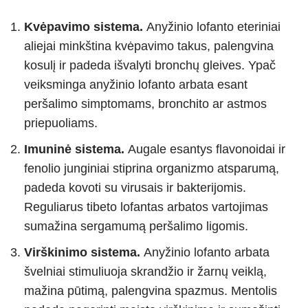
Kvėpavimo sistema.
Anyžinio lofanto eteriniai
aliejai minkština kvėpavimo takus, palengvina
kosulį ir padeda išvalyti bronchų gleives. Ypač
veiksminga anyžinio lofanto arbata esant
peršalimo simptomams, bronchito ar astmos
priepuoliams.
Imuninė sistema.
Augale esantys flavonoidai ir
fenolio junginiai stiprina organizmo atsparumą,
padeda kovoti su virusais ir bakterijomis.
Reguliarus tibeto lofantas arbatos vartojimas
sumažina sergamumą peršalimo ligomis.
Virškinimo sistema.
Anyžinio lofanto arbata
švelniai stimuliuoja skrandžio ir žarnų veiklą,
mažina pūtimą, palengvina spazmus. Mentolis