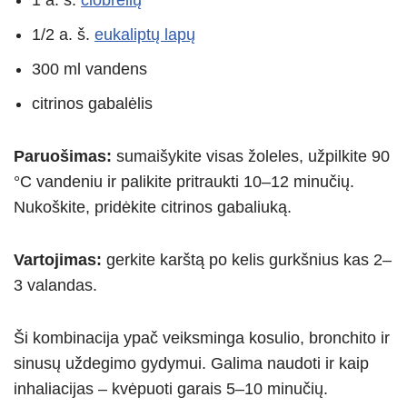
1 a. š.
čiobrelių
1/2 a. š.
eukaliptų lapų
300 ml vandens
citrinos gabalėlis
Paruošimas:
sumaišykite visas žoleles, užpilkite 90
°C vandeniu ir palikite pritraukti 10–12 minučių.
Nukoškite, pridėkite citrinos gabaliuką.
Vartojimas:
gerkite karštą po kelis gurkšnius kas 2–
3 valandas.
Ši kombinacija ypač veiksminga kosulio, bronchito ir
sinusų uždegimo gydymui. Galima naudoti ir kaip
inhaliacijas – kvėpuoti garais 5–10 minučių.