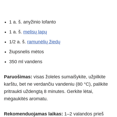
1 a. š. anyžinio lofanto
1 a. š.
melisų lapų
1/2 a. š.
ramunėlių žiedų
žiupsnelis mėtos
350 ml vandens
Paruošimas:
visas žoleles sumaišykite, užpilkite
karštu, bet ne verdančiu vandeniu (80 °C), palikite
pritraukti uždengtą 8 minutes. Gerkite lėtai,
mėgaukitės aromatu.
Rekomenduojamas laikas:
1–2 valandos prieš