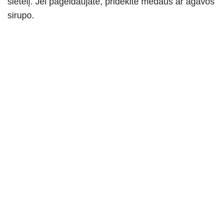
sietelį. Jei pageidaujate, pridėkite medaus ar agavos
sirupo.