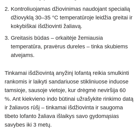
Kontroliuojamas džiovinimas naudojant specialią
džiovyklą 30–35 °C temperatūroje leidžia greitai ir
kokybiškai išdžiovinti žaliavą.
Greitasis būdas – orkaitėje žemiausia
temperatūra, pravėrus dureles – tinka skubiems
atvejams.
Tinkamai išdžiovintą anyžinį lofantą reikia smulkinti
rankomis ir laikyti sandariuose stikliniuose induose
tamsioje, sausoje vietoje, kur drėgmė neviršija 60
%. Ant kiekvieno indo būtinai užrašykite rinkimo datą
ir žaliavos rūšį – tinkamai išdžiovinta ir saugoma
tibeto lofanto žaliava išlaikys savo gydomąsias
savybes iki 3 metų.