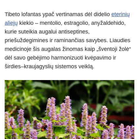
Tibeto lofantas ypač vertinamas dėl didelio
eterinių
aliejų
kiekio – mentolio, estragolio, anyžaldehido,
kurie suteikia augalui antiseptines,
priešuždegimines ir raminančias savybes. Liaudies
medicinoje šis augalas žinomas kaip „šventoji žolė“
dėl savo gebėjimo harmonizuoti kvėpavimo ir
širdies–kraujagyslių sistemos veiklą.