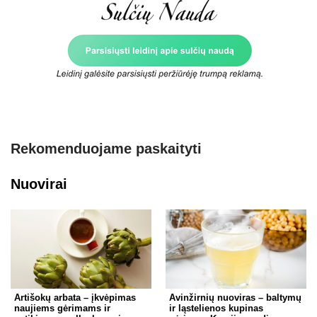
Rekomenduojame paskaityti
Nuovirai
Artišokų arbata – įkvėpimas
Avinžirnių nuoviras – baltymų
naujiems gėrimams ir
ir ląstelienos kupinas