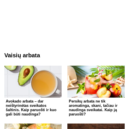
Vaisių arbata
Avokado arbata – dar
Persikų arbata ne tik
neištyrinėtas sveikatos
aromatinga, skani, tačiau ir
šaltinis. Kaip paruošti ir kuo
naudinga sveikatai. Kaip ją
gali būti naudinga?
paruošti?