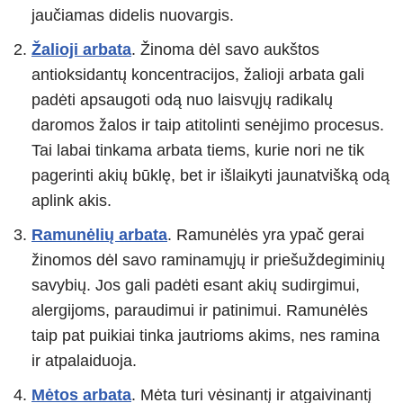
jaučiamas didelis nuovargis.
Žalioji arbata
. Žinoma dėl savo aukštos
antioksidantų koncentracijos, žalioji arbata gali
padėti apsaugoti odą nuo laisvųjų radikalų
daromos žalos ir taip atitolinti senėjimo procesus.
Tai labai tinkama arbata tiems, kurie nori ne tik
pagerinti akių būklę, bet ir išlaikyti jaunatvišką odą
aplink akis.
Ramunėlių arbata
. Ramunėlės yra ypač gerai
žinomos dėl savo raminamųjų ir priešuždegiminių
savybių. Jos gali padėti esant akių sudirgimui,
alergijoms, paraudimui ir patinimui. Ramunėlės
taip pat puikiai tinka jautrioms akims, nes ramina
ir atpalaiduoja.
Mėtos arbata
. Mėta turi vėsinantį ir atgaivinantį