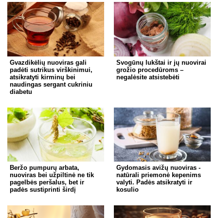
Gvazdikėlių nuoviras gali
Svogūnų lukštai ir jų nuovirai
padėti sutrikus virškinimui,
grožio procedūroms –
atsikratyti kirminų bei
negalėsite atsistebėti
naudingas sergant cukriniu
diabetu
Beržo pumpurų arbata,
Gydomasis avižų nuoviras -
nuoviras bei užpiltinė ne tik
natūrali priemonė kepenims
pagelbės peršalus, bet ir
valyti. Padės atsikratyti ir
padės sustiprinti širdį
kosulio