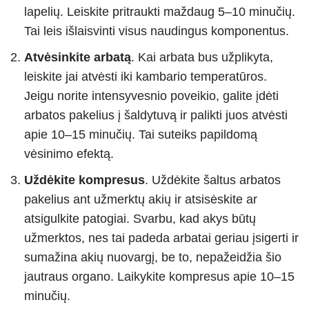
lapelių. Leiskite pritraukti maždaug 5–10 minučių.
Tai leis išlaisvinti visus naudingus komponentus.
Atvėsinkite arbatą
. Kai arbata bus užplikyta,
leiskite jai atvėsti iki kambario temperatūros.
Jeigu norite intensyvesnio poveikio, galite įdėti
arbatos pakelius į šaldytuvą ir palikti juos atvėsti
apie 10–15 minučių. Tai suteiks papildomą
vėsinimo efektą.
Uždėkite kompresus
. Uždėkite šaltus arbatos
pakelius ant užmerktų akių ir atsisėskite ar
atsigulkite patogiai. Svarbu, kad akys būtų
užmerktos, nes tai padeda arbatai geriau įsigerti ir
sumažina akių nuovargį, be to, nepažeidžia šio
jautraus organo. Laikykite kompresus apie 10–15
minučių.