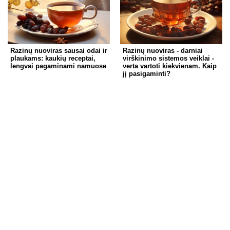
Razinų nuoviras sausai odai ir
Razinų nuoviras - darniai
plaukams: kaukių receptai,
virškinimo sistemos veiklai -
lengvai pagaminami namuose
verta vartoti kiekvienam. Kaip
jį pasigaminti?