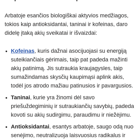
Arbatoje esančios biologiškai aktyvios medžiagos,
tokios kaip antioksidantai, taninai ir kofeinas, daro
didelę įtaką akių sveikatai ir išvaizdai:
Kofeinas
, kuris dažnai asocijuojasi su energiją
suteikiančiais gėrimais, taip pat padeda mažinti
akių patinimą. Jis sutraukia kraujagysles, taip
sumažindamas skysčių kaupimąsi aplink akis,
todėl jos atrodo mažiau patinusios ir pavargusios.
Taninai
, kurie yra žinomi dėl savo
priešuždegiminių ir sutraukiančių savybių, padeda
kovoti su akių sudirgimu, paraudimu ir niežėjimu.
Antioksidantai
, esantys arbatoje, saugo odą nuo
senėjimo, neutralizuoja laisvuosius radikalus ir