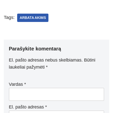
h
b
el
e
a
h
at
er
e
ss
c
ar
s
gr
e
e
e
Tags:
ARBATA AKIMS
A
a
n
b
p
m
g
o
p
er
o
k
Parašykite komentarą
El. pašto adresas nebus skelbiamas.
Būtini
laukeliai pažymėti
*
Vardas
*
El. pašto adresas
*