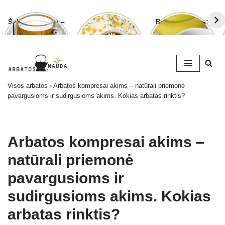
Šalavijo arbata –
Ramunėlių
Bananų arbata:
ligoms gydyti ir
arbata pagelbės
kuo ji naudinga
grožiui puoselėti
ne tik sutrikus
ir kaip ją
virškinimui
paruošti
Skip
Visos arbatos
›
Arbatos kompresai akims – natūrali priemonė
to
pavargusioms ir sudirgusioms akims. Kokias arbatas rinktis?
content
Arbatos kompresai akims –
natūrali priemonė
pavargusioms ir
sudirgusioms akims. Kokias
arbatas rinktis?