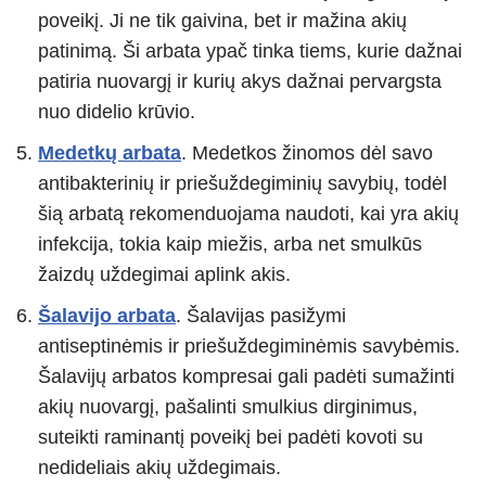
poveikį. Ji ne tik gaivina, bet ir mažina akių
patinimą. Ši arbata ypač tinka tiems, kurie dažnai
patiria nuovargį ir kurių akys dažnai pervargsta
nuo didelio krūvio.
Medetkų arbata
. Medetkos žinomos dėl savo
antibakterinių ir priešuždegiminių savybių, todėl
šią arbatą rekomenduojama naudoti, kai yra akių
infekcija, tokia kaip miežis, arba net smulkūs
žaizdų uždegimai aplink akis.
Šalavijo arbata
. Šalavijas pasižymi
antiseptinėmis ir priešuždegiminėmis savybėmis.
Šalavijų arbatos kompresai gali padėti sumažinti
akių nuovargį, pašalinti smulkius dirginimus,
suteikti raminantį poveikį bei padėti kovoti su
nedideliais akių uždegimais.