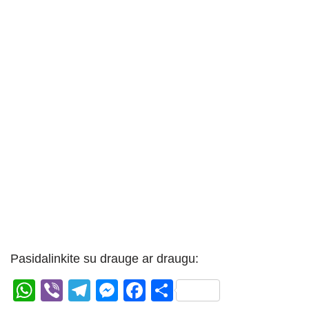
Pasidalinkite su drauge ar draugu:
W
Vi
T
M
F
S