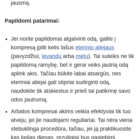
jausmą.
Papildomi patarimai:
Jei norite papildomai atgaivinti odą, galite į
kompresą įpilti kelis lašus
eterinio aliejaus
(pavyzdžiui,
levandų
arba
mėtų
). Tai suteiks ne tik
papildomą ramybę, bet ir gerai veiks jautrią odą
aplink akis. Tačiau būkite labai atsargūs, nes
eteriniai aliejai gali stipriai sudirginti odą,
naudokite tik atskiestus ir prieš tai patikrinę savo
odos jautrumą.
Arbatos kompresai akims veikia efektyviai tik tuo
atveju, jei jie naudojami reguliariai. Tai nėra viena
stebuklinga procedūra, tačiau, jei ją praktikuosite
kas kelias dienas, rezultatai bus pastebimi.