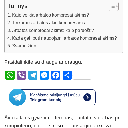
Turinys
Kaip veikia arbatos kompresai akims?
Tinkamos arbatos akių kompresams
Arbatos kompresai akims: kaip paruošti?
Kada gali būti naudojami arbatos kompresai akims?
Svarbu žinoti
Pasidalinkite su drauge ar draugu:
W
Vi
T
M
F
S
h
b
el
e
a
h
at
er
e
ss
c
ar
s
gr
e
e
e
A
a
n
b
Šiuolaikinis gyvenimo tempas, nuolatinis darbas prie
p
m
g
o
kompiuterio, didelė streso ir nuovargio apkrova