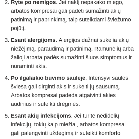
Ryte po nemigos
. Jei naktį nepakako miego,
arbatos kompresai gali padėti sumažinti akių
patinimą ir pabrinkimą, taip suteikdami šviežumo
pojūtį.
Esant alergijoms.
Alergijos dažnai sukelia akių
niežėjimą, paraudimą ir patinimą. Ramunėlių arba
žalioji arbata padės sumažinti šiuos simptomus ir
nuraminti akis.
Po ilgalaikio buvimo saulėje
. Intensyvi saulės
šviesa gali dirginti akis ir sukelti jų sausumą.
Arbatos kompresai padeda atgaivinti akies
audinius ir suteikti drėgmės.
Esant akių infekcijoms
. Jei turite nedidelių
infekcijų, tokių kaip miežiai, arbatos kompresai
gali palengvinti uždegimą ir suteikti komforto