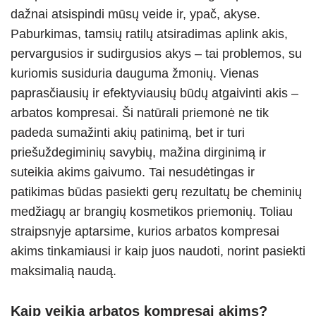
p
er
o
dažnai atsispindi mūsų veide ir, ypač, akyse.
k
Paburkimas, tamsių ratilų atsiradimas aplink akis,
pervargusios ir sudirgusios akys – tai problemos, su
kuriomis susiduria dauguma žmonių. Vienas
paprasčiausių ir efektyviausių būdų atgaivinti akis –
arbatos kompresai. Ši natūrali priemonė ne tik
padeda sumažinti akių patinimą, bet ir turi
priešuždegiminių savybių, mažina dirginimą ir
suteikia akims gaivumo. Tai nesudėtingas ir
patikimas būdas pasiekti gerų rezultatų be cheminių
medžiagų ar brangių kosmetikos priemonių. Toliau
straipsnyje aptarsime, kurios arbatos kompresai
akims tinkamiausi ir kaip juos naudoti, norint pasiekti
maksimalią naudą.
Kaip veikia arbatos kompresai akims?