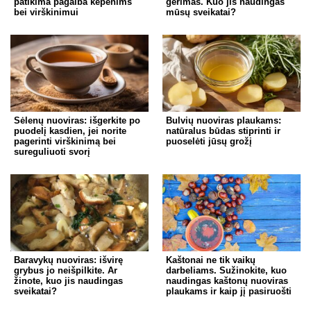
patikima pagalba kepenims
gėrimas. Kuo jis naudingas
bei virškinimui
mūsų sveikatai?
Sėlenų nuoviras: išgerkite po
Bulvių nuoviras plaukams:
puodelį kasdien, jei norite
natūralus būdas stiprinti ir
pagerinti virškinimą bei
puoselėti jūsų grožį
sureguliuoti svorį
Baravykų nuoviras: išvirę
Kaštonai ne tik vaikų
grybus jo neišpilkite. Ar
darbeliams. Sužinokite, kuo
žinote, kuo jis naudingas
naudingas kaštonų nuoviras
sveikatai?
plaukams ir kaip jį pasiruošti