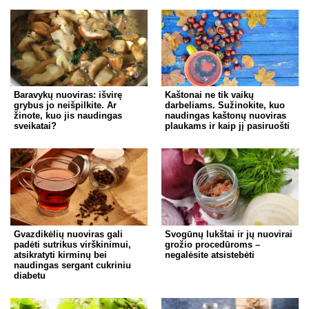
Baravykų nuoviras: išvirę
Kaštonai ne tik vaikų
grybus jo neišpilkite. Ar
darbeliams. Sužinokite, kuo
žinote, kuo jis naudingas
naudingas kaštonų nuoviras
sveikatai?
plaukams ir kaip jį pasiruošti
Gvazdikėlių nuoviras gali
Svogūnų lukštai ir jų nuovirai
padėti sutrikus virškinimui,
grožio procedūroms –
atsikratyti kirminų bei
negalėsite atsistebėti
naudingas sergant cukriniu
diabetu