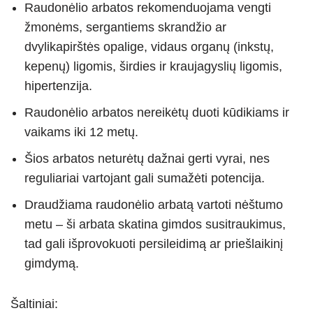
Raudonėlio arbatos rekomenduojama vengti
žmonėms, sergantiems skrandžio ar
dvylikapirštės opalige, vidaus organų (inkstų,
kepenų) ligomis, širdies ir kraujagyslių ligomis,
hipertenzija.
Raudonėlio arbatos nereikėtų duoti kūdikiams ir
vaikams iki 12 metų.
Šios arbatos neturėtų dažnai gerti vyrai, nes
reguliariai vartojant gali sumažėti potencija.
Draudžiama raudonėlio arbatą vartoti nėštumo
metu – ši arbata skatina gimdos susitraukimus,
tad gali išprovokuoti persileidimą ar priešlaikinį
gimdymą.
Šaltiniai: