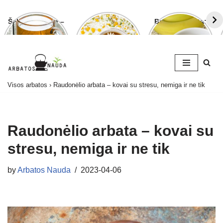
Šalavijo arbata –
Ramunėlių
Bananų arbata:
ligoms gydyti ir
arbata pagelbės
kuo ji naudinga
grožiui puoselėti
ne tik sutrikus
ir kaip ją
virškinimui
paruošti
Skip
Visos arbatos
›
Raudonėlio arbata – kovai su stresu, nemiga ir ne tik
to
content
Raudonėlio arbata – kovai su
stresu, nemiga ir ne tik
by
Arbatos Nauda
2023-04-06