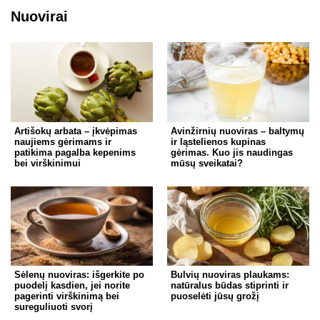
Nuovirai
Artišokų arbata – įkvėpimas
Avinžirnių nuoviras – baltymų
naujiems gėrimams ir
ir ląstelienos kupinas
patikima pagalba kepenims
gėrimas. Kuo jis naudingas
bei virškinimui
mūsų sveikatai?
Sėlenų nuoviras: išgerkite po
Bulvių nuoviras plaukams:
puodelį kasdien, jei norite
natūralus būdas stiprinti ir
pagerinti virškinimą bei
puoselėti jūsų grožį
sureguliuoti svorį