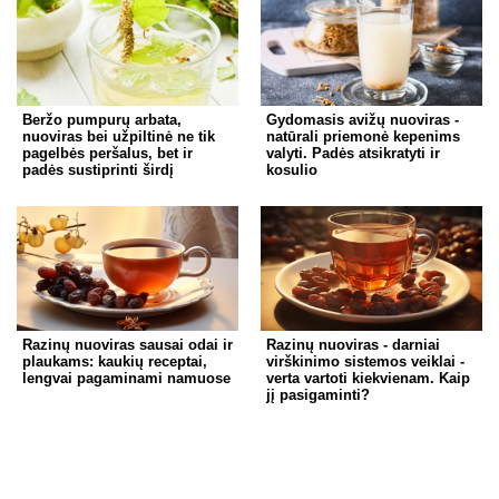
Beržo pumpurų arbata,
Gydomasis avižų nuoviras -
nuoviras bei užpiltinė ne tik
natūrali priemonė kepenims
pagelbės peršalus, bet ir
valyti. Padės atsikratyti ir
padės sustiprinti širdį
kosulio
Razinų nuoviras sausai odai ir
Razinų nuoviras - darniai
plaukams: kaukių receptai,
virškinimo sistemos veiklai -
lengvai pagaminami namuose
verta vartoti kiekvienam. Kaip
jį pasigaminti?