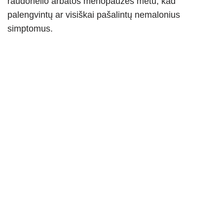
raudonėlio arbatos menopauzės metu, kad
palengvintų ar visiškai pašalintų nemalonius
simptomus.