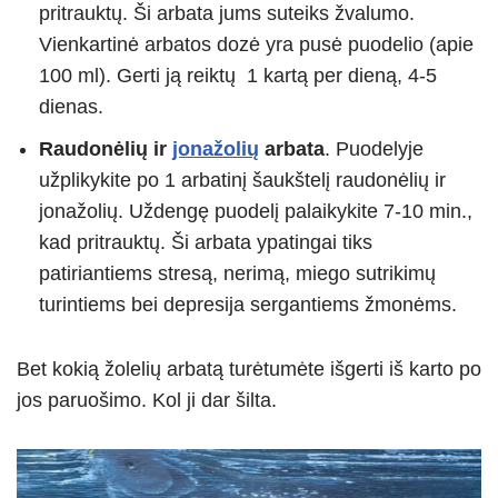
pritrauktų. Ši arbata jums suteiks žvalumo.
Vienkartinė arbatos dozė yra pusė puodelio (apie
100 ml). Gerti ją reiktų 1 kartą per dieną, 4-5
dienas.
Raudonėlių ir
jonažolių
arbata
. Puodelyje
užplikykite po 1 arbatinį šaukštelį raudonėlių ir
jonažolių. Uždengę puodelį palaikykite 7-10 min.,
kad pritrauktų. Ši arbata ypatingai tiks
patiriantiems stresą, nerimą, miego sutrikimų
turintiems bei depresija sergantiems žmonėms.
Bet kokią žolelių arbatą turėtumėte išgerti iš karto po
jos paruošimo. Kol ji dar šilta.