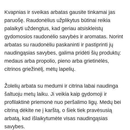
Kvapnias ir sveikas arbatas gausite tinkamai jas
paruošę. Raudonėlius užplikytus būtinai reikia
palaikyti uždengtus, kad geriau atsiskleistų
gydomosios raudonėlio savybės ir aromatas. Norint
arbatas su raudonėliu paskaninti ir pastiprinti jų
naudingąsias savybes, galima pridėti šių produktų:
medaus arba propolio, pieno arba grietinėlės,
citrinos griežinėlį, mėtų lapelių.
Žolelių arbata su medumi ir citrina labai naudinga
šaltuoju metų laiku. Ji veikia kaip gydomoji ir
profilaktinė priemonė nuo peršalimo ligų. Medų bei
citriną dėkite ne į karštą, o šiek tiek pravėsusią
arbatą, kad išlaikytumėte visas naudingąsias
savybes.