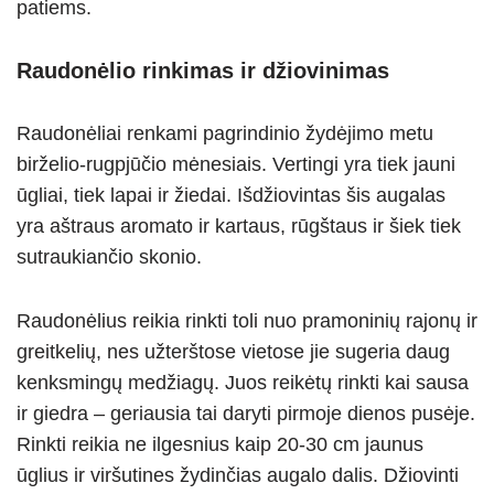
patiems.
Raudonėlio rinkimas ir džiovinimas
Raudonėliai renkami pagrindinio žydėjimo metu
birželio-rugpjūčio mėnesiais. Vertingi yra tiek jauni
ūgliai, tiek lapai ir žiedai. Išdžiovintas šis augalas
yra aštraus aromato ir kartaus, rūgštaus ir šiek tiek
sutraukiančio skonio.
Raudonėlius reikia rinkti toli nuo pramoninių rajonų ir
greitkelių, nes užterštose vietose jie sugeria daug
kenksmingų medžiagų. Juos reikėtų rinkti kai sausa
ir giedra – geriausia tai daryti pirmoje dienos pusėje.
Rinkti reikia ne ilgesnius kaip 20-30 cm jaunus
ūglius ir viršutines žydinčias augalo dalis. Džiovinti