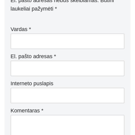
El. pašto adresas nebus skelbiamas.
Būtini
laukeliai pažymėti
*
Vardas
*
El. pašto adresas
*
Interneto puslapis
Komentaras
*