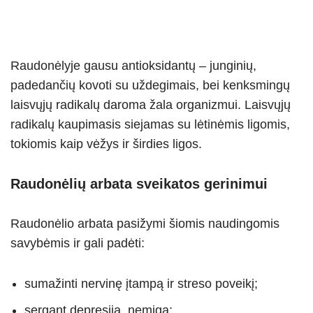
Raudonėlyje gausu antioksidantų – junginių,
padedančių kovoti su uždegimais, bei kenksmingų
laisvųjų radikalų daroma žala organizmui. Laisvųjų
radikalų kaupimasis siejamas su lėtinėmis ligomis,
tokiomis kaip vėžys ir širdies ligos.
Raudonėlių arbata sveikatos gerinimui
Raudonėlio arbata pasižymi šiomis naudingomis
savybėmis ir gali padėti:
sumažinti nervinę įtampą ir streso poveikį;
sergant depresija, nemiga;