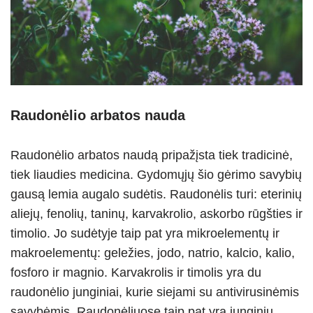
Raudonėlio arbatos nauda
Raudonėlio arbatos naudą pripažįsta tiek tradicinė,
tiek liaudies medicina. Gydomųjų šio gėrimo savybių
gausą lemia augalo sudėtis. Raudonėlis turi: eterinių
aliejų, fenolių, taninų, karvakrolio, askorbo rūgšties ir
timolio. Jo sudėtyje taip pat yra mikroelementų ir
makroelementų: geležies, jodo, natrio, kalcio, kalio,
fosforo ir magnio. Karvakrolis ir timolis yra du
raudonėlio junginiai, kurie siejami su antivirusinėmis
savybėmis. Raudonėliuose taip pat yra junginių,