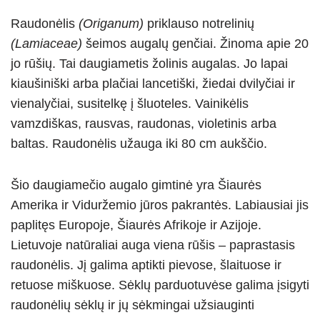
Raudonėlis
(Origanum)
priklauso notrelinių
(Lamiaceae)
šeimos augalų genčiai. Žinoma apie 20
jo rūšių. Tai daugiametis žolinis augalas. Jo lapai
kiaušiniški arba plačiai lancetiški, žiedai dvilyčiai ir
vienalyčiai, susitelkę į šluoteles. Vainikėlis
vamzdiškas, rausvas, raudonas, violetinis arba
baltas. Raudonėlis užauga iki 80 cm aukščio.
Šio daugiamečio augalo gimtinė yra Šiaurės
Amerika ir Viduržemio jūros pakrantės. Labiausiai jis
paplitęs Europoje, Šiaurės Afrikoje ir Azijoje.
Lietuvoje natūraliai auga viena rūšis – paprastasis
raudonėlis. Jį galima aptikti pievose, šlaituose ir
retuose miškuose. Sėklų parduotuvėse galima įsigyti
raudonėlių sėklų ir jų sėkmingai užsiauginti