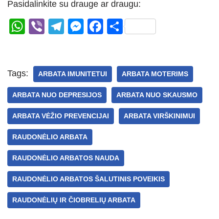
Pasidalinkite su drauge ar draugu:
W
Vi
T
M
F
S
h
b
el
e
a
h
at
er
e
ss
c
ar
s
gr
e
e
e
Tags:
ARBATA IMUNITETUI
ARBATA MOTERIMS
A
a
n
b
ARBATA NUO DEPRESIJOS
ARBATA NUO SKAUSMO
p
m
g
o
p
er
o
ARBATA VĖŽIO PREVENCIJAI
ARBATA VIRŠKINIMUI
k
RAUDONĖLIO ARBATA
RAUDONĖLIO ARBATOS NAUDA
RAUDONĖLIO ARBATOS ŠALUTINIS POVEIKIS
RAUDONĖLIŲ IR ČIOBRELIŲ ARBATA