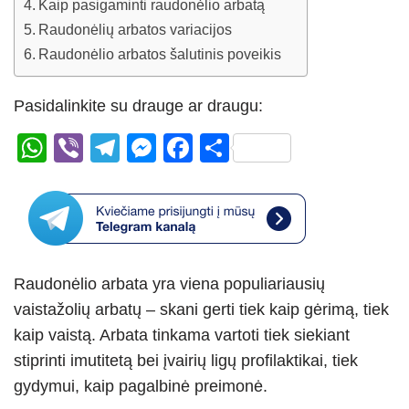
Kaip pasigaminti raudonėlio arbatą
Raudonėlių arbatos variacijos
Raudonėlio arbatos šalutinis poveikis
Pasidalinkite su drauge ar draugu:
W
Vi
T
M
F
S
h
b
el
e
a
h
at
er
e
ss
c
ar
s
gr
e
e
e
A
a
n
b
Raudonėlio arbata yra viena populiariausių
p
m
g
o
vaistažolių arbatų – skani gerti tiek kaip gėrimą, tiek
p
er
o
kaip vaistą. Arbata tinkama vartoti tiek siekiant
k
stiprinti imutitetą bei įvairių ligų profilaktikai, tiek
gydymui, kaip pagalbinė preimonė.