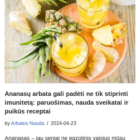
Ananasų arbata gali padėti ne tik stiprinti
imunitetą: paruošimas, nauda sveikatai ir
puikūs receptai
by
Arbatos Nauda
2024-04-23
Ananasas – jau seniai ne egzotinis vaisius mūsų