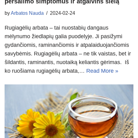
peršalimo simptomus ir atgaivins sielą
by
Arbatos Nauda
2024-02-24
Rugiagėlių arbata – tai nuostabių dangaus
mėlynumo žiedlapių galia puodelyje. Ji pasižymi
gydančiomis, raminančiomis ir atpalaiduojančiomis
savybėmis. Rugiagėlių arbata – ne tik vaistas, bet ir
šildantis, raminantis, nuotaiką keliantis gėrimas. Iš
ko ruošiama rugiagėlių arbata,…
Read More »