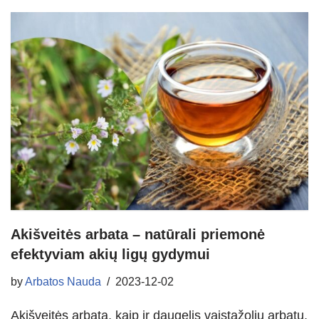
Akišveitės arbata – natūrali priemonė
efektyviam akių ligų gydymui
by
Arbatos Nauda
2023-12-02
Akišveitės arbata, kaip ir daugelis vaistažolių arbatų,