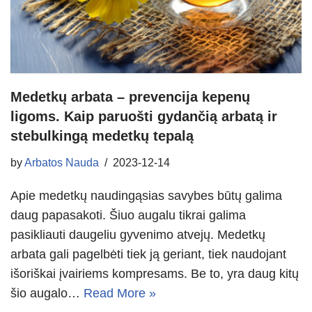
Medetkų arbata – prevencija kepenų
ligoms. Kaip paruošti gydančią arbatą ir
stebulkingą medetkų tepalą
by
Arbatos Nauda
2023-12-14
Apie medetkų naudingąsias savybes būtų galima
daug papasakoti. Šiuo augalu tikrai galima
pasikliauti daugeliu gyvenimo atvejų. Medetkų
arbata gali pagelbėti tiek ją geriant, tiek naudojant
išoriškai įvairiems kompresams. Be to, yra daug kitų
šio augalo…
Read More »