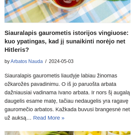
Siauralapis gaurometis istorijos vingiuose:
kuo ypatingas, kad jį sunaikinti norėjo net
Hitleris?
by
Arbatos Nauda
2024-05-03
Siauralapis gaurometis liaudyje labiau žinomas
ožkarožės pavadinimu. O iš jo paruošta arbata
dažniausiai vadinama Ivano arbata. Ir nors šį augalą
daugelis esame matę, tačiau nedaugelis yra ragavę
gauromečio arbatos. Kažkada buvusi brangesnė net
už auksą…
Read More »