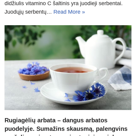
didžiulis vitamino C šaltinis yra juodieji serbentai.
Juodųjų serbentų…
Read More »
Rugiagėlių arbata – dangus arbatos
puodelyje. Sumažins skausmą, palengvins