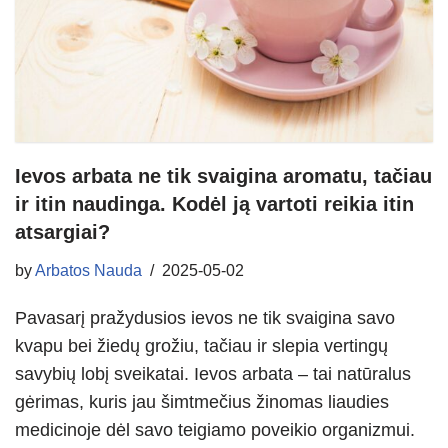
Ievos arbata ne tik svaigina aromatu, tačiau
ir itin naudinga. Kodėl ją vartoti reikia itin
atsargiai?
by
Arbatos Nauda
2025-05-02
Pavasarį pražydusios ievos ne tik svaigina savo
kvapu bei žiedų grožiu, tačiau ir slepia vertingų
savybių lobį sveikatai. Ievos arbata – tai natūralus
gėrimas, kuris jau šimtmečius žinomas liaudies
medicinoje dėl savo teigiamo poveikio organizmui.