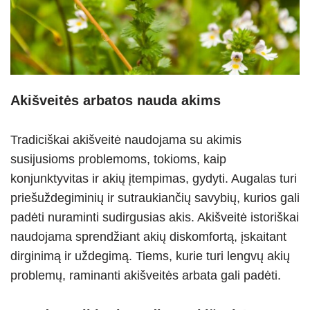
Akišveitės arbatos nauda akims
Tradiciškai akišveitė naudojama su akimis
susijusioms problemoms, tokioms, kaip
konjunktyvitas ir akių įtempimas, gydyti. Augalas turi
priešuždegiminių ir sutraukiančių savybių, kurios gali
padėti nuraminti sudirgusias akis. Akišveitė istoriškai
naudojama sprendžiant akių diskomfortą, įskaitant
dirginimą ir uždegimą. Tiems, kurie turi lengvų akių
problemų, raminanti akišveitės arbata gali padėti.