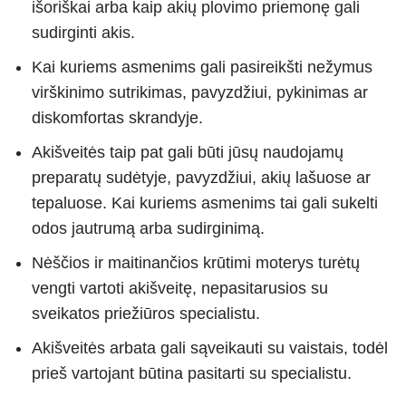
išoriškai arba kaip akių plovimo priemonę gali
sudirginti akis.
Kai kuriems asmenims gali pasireikšti nežymus
virškinimo sutrikimas, pavyzdžiui, pykinimas ar
diskomfortas skrandyje.
Akišveitės taip pat gali būti jūsų naudojamų
preparatų sudėtyje, pavyzdžiui, akių lašuose ar
tepaluose. Kai kuriems asmenims tai gali sukelti
odos jautrumą arba sudirginimą.
Nėščios ir maitinančios krūtimi moterys turėtų
vengti vartoti akišveitę, nepasitarusios su
sveikatos priežiūros specialistu.
Akišveitės arbata gali sąveikauti su vaistais, todėl
prieš vartojant būtina pasitarti su specialistu.