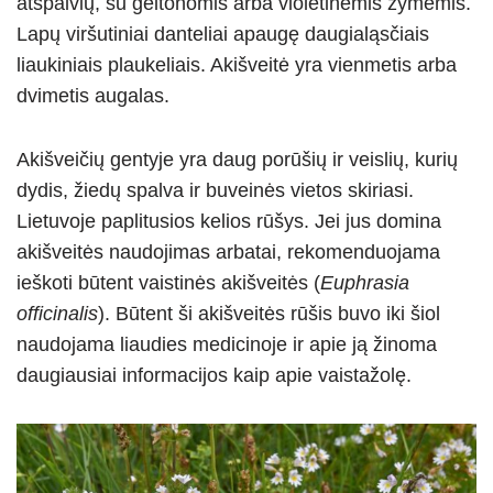
atspalvių, su geltonomis arba violetinėmis žymėmis.
Lapų viršutiniai danteliai apaugę daugialąsčiais
liaukiniais plaukeliais. Akišveitė yra vienmetis arba
dvimetis augalas.
Akišveičių gentyje yra daug porūšių ir veislių, kurių
dydis, žiedų spalva ir buveinės vietos skiriasi.
Lietuvoje paplitusios kelios rūšys. Jei jus domina
akišveitės naudojimas arbatai, rekomenduojama
ieškoti būtent vaistinės akišveitės (
Euphrasia
officinalis
). Būtent ši akišveitės rūšis buvo iki šiol
naudojama liaudies medicinoje ir apie ją žinoma
daugiausiai informacijos kaip apie vaistažolę.