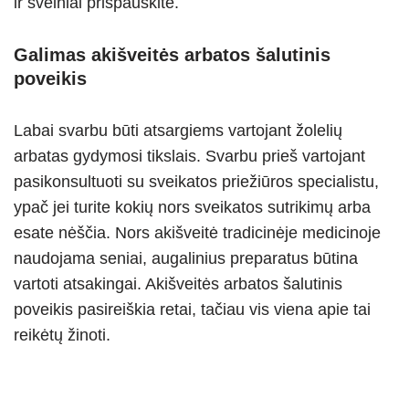
ir švelniai prispauskite.
Galimas akišveitės arbatos šalutinis
poveikis
Labai svarbu būti atsargiems vartojant žolelių
arbatas gydymosi tikslais. Svarbu prieš vartojant
pasikonsultuoti su sveikatos priežiūros specialistu,
ypač jei turite kokių nors sveikatos sutrikimų arba
esate nėščia. Nors akišveitė tradicinėje medicinoje
naudojama seniai, augalinius preparatus būtina
vartoti atsakingai. Akišveitės arbatos šalutinis
poveikis pasireiškia retai, tačiau vis viena apie tai
reikėtų žinoti.