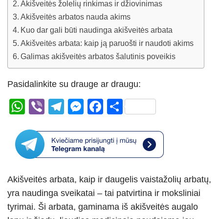
Akišveitės žolelių rinkimas ir džiovinimas
Akišveitės arbatos nauda akims
Kuo dar gali būti naudinga akišveitės arbata
Akišveitės arbata: kaip ją paruošti ir naudoti akims
Galimas akišveitės arbatos šalutinis poveikis
Pasidalinkite su drauge ar draugu:
W
Vi
T
M
F
S
h
b
el
e
a
h
at
er
e
ss
c
ar
s
gr
e
e
e
A
a
n
b
Akišveitės arbata, kaip ir daugelis vaistažolių arbatų,
p
m
g
o
yra naudinga sveikatai – tai patvirtina ir moksliniai
p
er
o
tyrimai. Ši arbata, gaminama iš akišveitės augalo
k