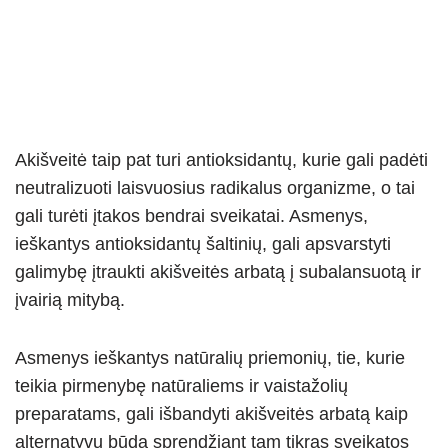
Akišveitė taip pat turi antioksidantų, kurie gali padėti
neutralizuoti laisvuosius radikalus organizme, o tai
gali turėti įtakos bendrai sveikatai. Asmenys,
ieškantys antioksidantų šaltinių, gali apsvarstyti
galimybę įtraukti akišveitės arbatą į subalansuotą ir
įvairią mitybą.
Asmenys ieškantys natūralių priemonių, tie, kurie
teikia pirmenybę natūraliems ir vaistažolių
preparatams, gali išbandyti akišveitės arbatą kaip
alternatyvu būdą sprendžiant tam tikras sveikatos