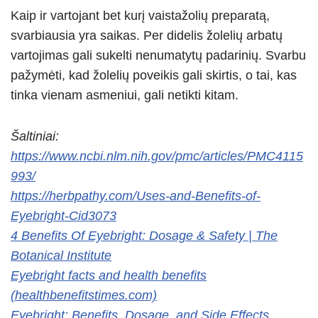
Kaip ir vartojant bet kurį vaistažolių preparatą,
svarbiausia yra saikas. Per didelis žolelių arbatų
vartojimas gali sukelti nenumatytų padarinių. Svarbu
pažymėti, kad žolelių poveikis gali skirtis, o tai, kas
tinka vienam asmeniui, gali netikti kitam.
Šaltiniai:
https://www.ncbi.nlm.nih.gov/pmc/articles/PMC4115
993/
https://herbpathy.com/Uses-and-Benefits-of-
Eyebright-Cid3073
4 Benefits Of Eyebright: Dosage & Safety | The
Botanical Institute
Eyebright facts and health benefits
(healthbenefitstimes.com)
Eyebright: Benefits, Dosage, and Side Effects