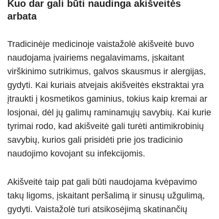
Kuo dar gali būti naudinga akišveitės
arbata
Tradicinėje medicinoje vaistažolė akišveitė buvo
naudojama įvairiems negalavimams, įskaitant
virškinimo sutrikimus, galvos skausmus ir alergijas,
gydyti. Kai kuriais atvejais akišveitės ekstraktai yra
įtraukti į kosmetikos gaminius, tokius kaip kremai ar
losjonai, dėl jų galimų raminamųjų savybių. Kai kurie
tyrimai rodo, kad akišveitė gali turėti antimikrobinių
savybių, kurios gali prisidėti prie jos tradicinio
naudojimo kovojant su infekcijomis.
Akišveitė taip pat gali būti naudojama kvėpavimo
takų ligoms, įskaitant peršalimą ir sinusų užgulimą,
gydyti. Vaistažolė turi atsikosėjimą skatinančių