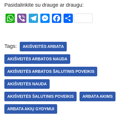
Pasidalinkite su drauge ar draugu:
W
Vi
T
M
F
S
h
b
el
e
a
h
at
er
e
ss
c
ar
s
gr
e
e
e
Tags:
AKIŠVEITĖS ARBATA
A
a
n
b
AKIŠVEITĖS ARBATOS NAUDA
p
m
g
o
p
er
o
AKIŠVEITĖS ARBATOS ŠALUTINIS POVEIKIS
k
AKIŠVEITĖS NAUDA
AKIŠVEITĖS ŠALUTINIS POVEIKIS
ARBATA AKIMS
ARBATA AKIŲ GYDYMUI