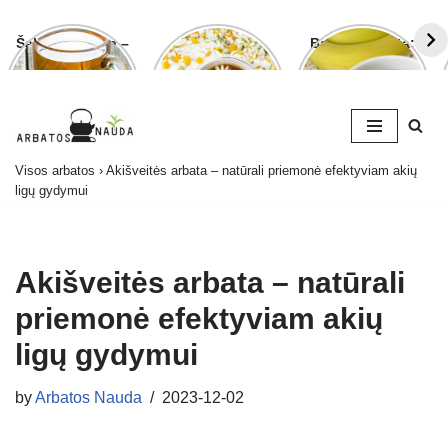
Šalavijo arbata –
Ramunėlių
Bananų arbata:
ligoms gydyti ir
arbata pagelbės
kuo ji naudinga
grožiui puoselėti
ne tik sutrikus
ir kaip ją
virškinimui
paruošti
Skip
Visos arbatos
›
Akišveitės arbata – natūrali priemonė efektyviam akių
to
ligų gydymui
content
Akišveitės arbata – natūrali
priemonė efektyviam akių
ligų gydymui
by
Arbatos Nauda
2023-12-02