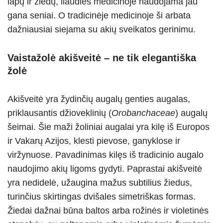
lapų ir žiedų, liaudies medicinoje naudojama jau
gana seniai. O tradicinėje medicinoje ši arbata
dažniausiai siejama su akių sveikatos gerinimu.
Vaistažolė akišveitė – ne tik elegantiška
žolė
Akišveitė yra žydinčių augalų genties augalas,
priklausantis džioveklinių (
Orobanchaceae
) augalų
šeimai. Šie maži žoliniai augalai yra kilę iš Europos
ir Vakarų Azijos, klesti pievose, ganyklose ir
viržynuose. Pavadinimas kilęs iš tradicinio augalo
naudojimo akių ligoms gydyti. Paprastai akišveitė
yra nedidelė, užaugina mažus subtilius žiedus,
turinčius skirtingas dvišales simetriškas formas.
Žiedai dažnai būna baltos arba rožinės ir violetinės