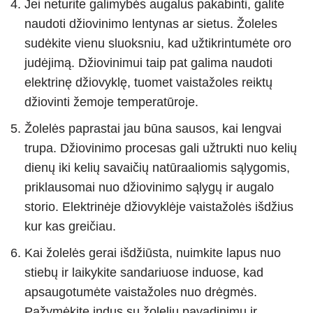
Jei neturite galimybės augalus pakabinti, galite
naudoti džiovinimo lentynas ar sietus. Žoleles
sudėkite vienu sluoksniu, kad užtikrintumėte oro
judėjimą. Džiovinimui taip pat galima naudoti
elektrinę džiovyklę, tuomet vaistažoles reiktų
džiovinti žemoje temperatūroje.
Žolelės paprastai jau būna sausos, kai lengvai
trupa. Džiovinimo procesas gali užtrukti nuo kelių
dienų iki kelių savaičių natūraaliomis sąlygomis,
priklausomai nuo džiovinimo sąlygų ir augalo
storio. Elektrinėje džiovyklėje vaistažolės išdžius
kur kas greičiau.
Kai žolelės gerai išdžiūsta, nuimkite lapus nuo
stiebų ir laikykite sandariuose induose, kad
apsaugotumėte vaistažoles nuo drėgmės.
Pažymėkite indus su žolelių pavadinimu ir