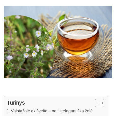
Turinys
Vaistažolė akišveitė – ne tik elegantiška žolė