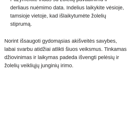
derliaus nuėmimo data. Indelius laikykite vėsioje,
tamsioje vietoje, kad išlaikytumėte žolelių
stiprumą.
Norint išsaugoti gydomąsias akišveitės savybes,
labai svarbu atidžiai atlikti šiuos veiksmus. Tinkamas
džiovinimas ir laikymas padeda išvengti pelėsių ir
žolelių veikliųjų junginių irimo.