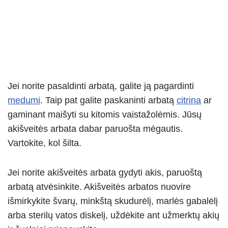
Jei norite pasaldinti arbatą, galite ją pagardinti
medumi
. Taip pat galite paskaninti arbatą
citrina
ar
gaminant maišyti su kitomis vaistažolėmis. Jūsų
akišveitės arbata dabar paruošta mėgautis.
Vartokite, kol šilta.
Jei norite akišveitės arbata gydyti akis, paruoštą
arbatą atvėsinkite. Akišveitės arbatos nuovire
išmirkykite švarų, minkštą skudurėlį, marlės gabalėlį
arba sterilų vatos diskelį, uždėkite ant užmerktų akių