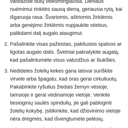
vaistažolė būtų veiksmingiausia. Derliaus
nuėmimui rinkitės sausą dieną, geriausia rytą, kai
išgaruoja rasa. Švariomis, aštriomis žirklėmis
arba genėjimo žirklėmis nupjaukite stiebus,
palikdami dalį augalo ataugimui.
Pašalinkite visas pažeistas, pakitusios spalvos ar
ligotas augalo dalis. Švelniai pakratykite augalą,
kad pašalintumėte visus vabzdžius ar šiukšles.
Nedideles žolelių kekes gana laisvai suriškite
virvele arba špagatu, kad oras gerai cirkuliuotų.
Pakabinkite ryšulius žiedais žemyn vėsioje,
tamsioje ir gerai vėdinamoje vietoje. Venkite
tiesioginių saulės spindulių, jie gali pabloginti
žolelių kokybę. Įsitikinkite, kad džiovinimo vietoje
nėra drėgmės, kad išvengtumėte pelėsių.