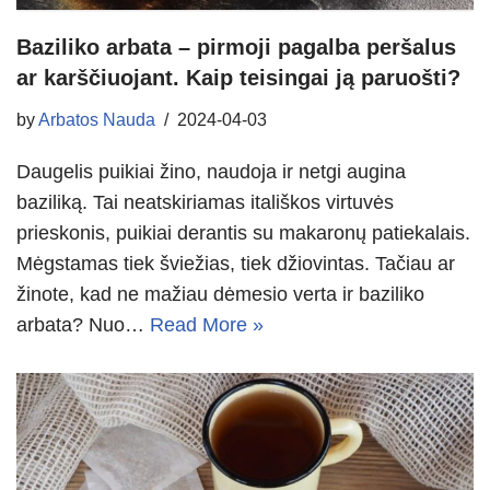
Baziliko arbata – pirmoji pagalba peršalus
ar karščiuojant. Kaip teisingai ją paruošti?
by
Arbatos Nauda
2024-04-03
Daugelis puikiai žino, naudoja ir netgi augina
baziliką. Tai neatskiriamas itališkos virtuvės
prieskonis, puikiai derantis su makaronų patiekalais.
Mėgstamas tiek šviežias, tiek džiovintas. Tačiau ar
žinote, kad ne mažiau dėmesio verta ir baziliko
arbata? Nuo…
Read More »