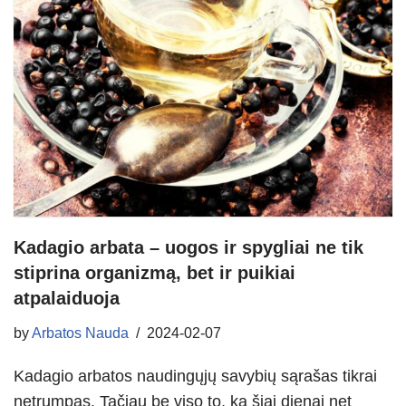
Kadagio arbata – uogos ir spygliai ne tik
stiprina organizmą, bet ir puikiai
atpalaiduoja
by
Arbatos Nauda
2024-02-07
Kadagio arbatos naudingųjų savybių sąrašas tikrai
netrumpas. Tačiau be viso to, ką šiai dienai net