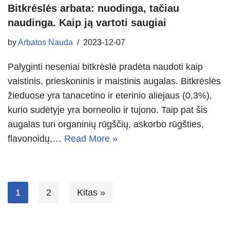
Bitkrėslės arbata: nuodinga, tačiau
naudinga. Kaip ją vartoti saugiai
by
Arbatos Nauda
2023-12-07
Palyginti neseniai bitkrėslė pradėta naudoti kaip
vaistinis, prieskoninis ir maistinis augalas. Bitkrėslės
žieduose yra tanacetino ir eterinio aliejaus (0,3%),
kurio sudėtyje yra borneolio ir tujono. Taip pat šis
augalas turi organinių rūgščių, askorbo rūgšties,
flavonoidų,…
Read More »
1
2
Kitas »