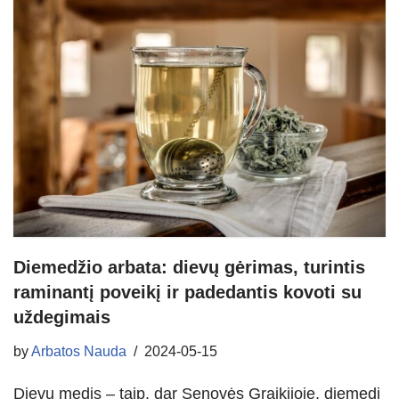
Diemedžio arbata: dievų gėrimas, turintis
raminantį poveikį ir padedantis kovoti su
uždegimais
by
Arbatos Nauda
2024-05-15
Dievų medis – taip, dar Senovės Graikijoje, diemedį