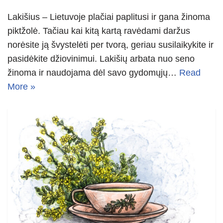
Lakišius – Lietuvoje plačiai paplitusi ir gana žinoma
piktžolė. Tačiau kai kitą kartą ravėdami daržus
norėsite ją švystelėti per tvorą, geriau susilaikykite ir
pasidėkite džiovinimui. Lakišių arbata nuo seno
žinoma ir naudojama dėl savo gydomųjų…
Read
More »