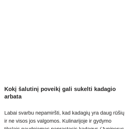
Kokį šalutinį poveikį gali sukelti kadagio
arbata
Labai svarbu nepamiršti, kad kadagių yra daug rūšių
ir ne visos jos valgomos. Kulinarijoje ir gydymo
tikslais naudojamas paprastasis kadagys
(Juniperus