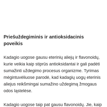
Priešuždegiminis ir antioksidacinis
poveikis
Kadagio uogose gausu eterinių aliejų ir flavonoidų,
kurie veikia kaip stiprūs antioksidantai ir gali padėti
sumažinti uždegimo procesus organizme. Tyrimas
mėgintuvėliuose parodė, kad kadagių uogų eterinis
aliejus reikšmingai sumažino uždegimą žmogaus
odos ląstelėse.
Kadagio uogose taip pat gausu flavonoidų. Jie, kaip