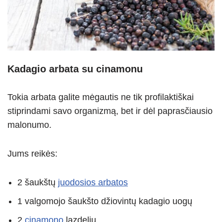
Kadagio arbata su cinamonu
Tokia arbata galite mėgautis ne tik profilaktiškai
stiprindami savo organizmą, bet ir dėl paprasčiausio
malonumo.
Jums reikės:
2 šaukštų
juodosios arbatos
1 valgomojo šaukšto džiovintų kadagio uogų
2
cinamono
lazdelių