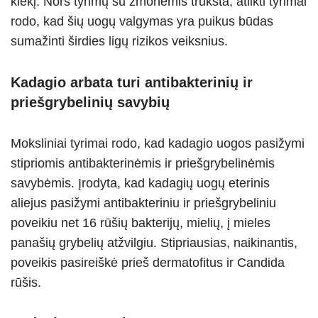
kiekį. Nors tyrimų su žmonėmis trūksta, atlikti tyrimai
rodo, kad šių uogų valgymas yra puikus būdas
sumažinti širdies ligų rizikos veiksnius.
Kadagio arbata turi antibakterinių ir
priešgrybelinių savybių
Moksliniai tyrimai rodo, kad kadagio uogos pasižymi
stipriomis antibakterinėmis ir priešgrybelinėmis
savybėmis. Įrodyta, kad kadagių uogų eterinis
aliejus pasižymi antibakteriniu ir priešgrybeliniu
poveikiu net 16 rūšių bakterijų, mielių, į mieles
panašių grybelių atžvilgiu. Stipriausias, naikinantis,
poveikis pasireiškė prieš dermatofitus ir Candida
rūšis.