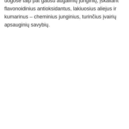
uogose taip pat gausu augalinių junginių, įskaitant
flavonoidinius antioksidantus, lakiuosius aliejus ir
kumarinus – cheminius junginius, turinčius įvairių
apsauginių savybių.