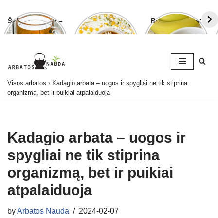
Šalavijo arbata –
Ramunėlių
Bananų arbata:
ligoms gydyti ir
arbata pagelbės
kuo ji naudinga
grožiui puoselėti
ne tik sutrikus
ir kaip ją
virškinimui
paruošti
Skip
Visos arbatos
›
Kadagio arbata – uogos ir spygliai ne tik stiprina
to
organizmą, bet ir puikiai atpalaiduoja
content
Kadagio arbata – uogos ir
spygliai ne tik stiprina
organizmą, bet ir puikiai
atpalaiduoja
by
Arbatos Nauda
2024-02-07