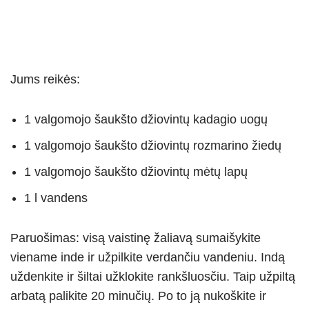
Jums reikės:
1 valgomojo šaukšto džiovintų kadagio uogų
1 valgomojo šaukšto džiovintų rozmarino žiedų
1 valgomojo šaukšto džiovintų mėtų lapų
1 l vandens
Paruošimas: visą vaistinę žaliavą sumaišykite
viename inde ir užpilkite verdančiu vandeniu. Indą
uždenkite ir šiltai užklokite rankšluosčiu. Taip užpiltą
arbatą palikite 20 minučių. Po to ją nukoškite ir