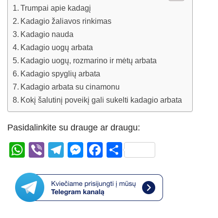
Trumpai apie kadagį
Kadagio žaliavos rinkimas
Kadagio nauda
Kadagio uogų arbata
Kadagio uogų, rozmarino ir mėtų arbata
Kadagio spyglių arbata
Kadagio arbata su cinamonu
Kokį šalutinį poveikį gali sukelti kadagio arbata
Pasidalinkite su drauge ar draugu:
W
Vi
T
M
F
S
h
b
el
e
a
h
at
er
e
ss
c
ar
s
gr
e
e
e
A
a
n
b