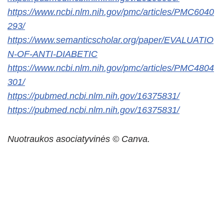
https://www.ncbi.nlm.nih.gov/pmc/articles/PMC6040
293/
https://www.semanticscholar.org/paper/EVALUATIO
N-OF-ANTI-DIABETIC
https://www.ncbi.nlm.nih.gov/pmc/articles/PMC4804
301/
https://pubmed.ncbi.nlm.nih.gov/16375831/
https://pubmed.ncbi.nlm.nih.gov/16375831/
Nuotraukos asociatyvinės © Canva.