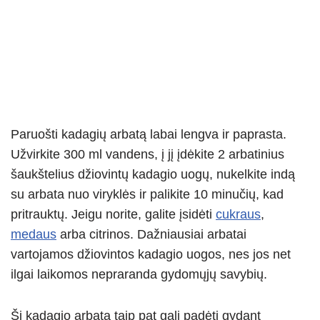
Paruošti kadagių arbatą labai lengva ir paprasta.
Užvirkite 300 ml vandens, į jį įdėkite 2 arbatinius
šaukštelius džiovintų kadagio uogų, nukelkite indą
su arbata nuo viryklės ir palikite 10 minučių, kad
pritrauktų. Jeigu norite, galite įsidėti
cukraus
,
medaus
arba citrinos. Dažniausiai arbatai
vartojamos džiovintos kadagio uogos, nes jos net
ilgai laikomos nepraranda gydomųjų savybių.
Ši kadagio arbata taip pat gali padėti gydant