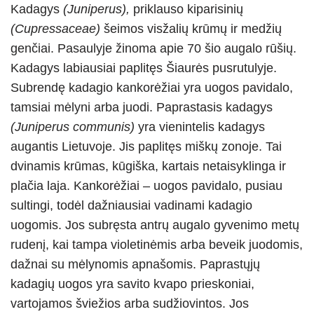
Kadagys
(Juniperus),
priklauso kiparisinių
(Cupressaceae)
šeimos visžalių krūmų ir medžių
genčiai. Pasaulyje žinoma apie 70 šio augalo rūšių.
Kadagys labiausiai paplitęs Šiaurės pusrutulyje.
Subrendę kadagio kankorėžiai yra uogos pavidalo,
tamsiai mėlyni arba juodi. Paprastasis kadagys
(Juniperus communis)
yra vienintelis kadagys
augantis Lietuvoje. Jis paplitęs miškų zonoje. Tai
dvinamis krūmas, kūgiška, kartais netaisyklinga ir
plačia laja. Kankorėžiai – uogos pavidalo, pusiau
sultingi, todėl dažniausiai vadinami kadagio
uogomis. Jos subręsta antrų augalo gyvenimo metų
rudenį, kai tampa violetinėmis arba beveik juodomis,
dažnai su mėlynomis apnašomis. Paprastųjų
kadagių uogos yra savito kvapo prieskoniai,
vartojamos šviežios arba sudžiovintos. Jos