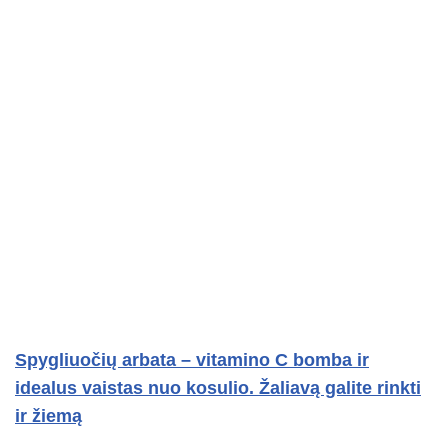
Spygliuočių arbata – vitamino C bomba ir
idealus vaistas nuo kosulio. Žaliavą galite rinkti
ir žiemą