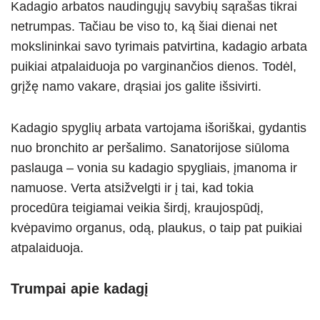
Kadagio arbatos naudingųjų savybių sąrašas tikrai
p
m
g
o
netrumpas. Tačiau be viso to, ką šiai dienai net
p
er
o
mokslininkai savo tyrimais patvirtina, kadagio arbata
k
puikiai atpalaiduoja po varginančios dienos. Todėl,
grįžę namo vakare, drąsiai jos galite išsivirti.
Kadagio spyglių arbata vartojama išoriškai, gydantis
nuo bronchito ar peršalimo. Sanatorijose siūloma
paslauga – vonia su kadagio spygliais, įmanoma ir
namuose. Verta atsižvelgti ir į tai, kad tokia
procedūra teigiamai veikia širdį, kraujospūdį,
kvėpavimo organus, odą, plaukus, o taip pat puikiai
atpalaiduoja.
Trumpai apie kadagį