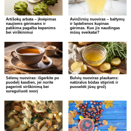
Artišokų arbata – įkvėpimas
Avinžirnių nuoviras – baltymų
naujiems gėrimams ir
ir ląstelienos kupinas
patikima pagalba kepenims
gėrimas. Kuo jis naudingas
bei virškinimui
mūsų sveikatai?
Sėlenų nuoviras: išgerkite po
Bulvių nuoviras plaukams:
puodelį kasdien, jei norite
natūralus būdas stiprinti ir
pagerinti virškinimą bei
puoselėti jūsų grožį
sureguliuoti svorį