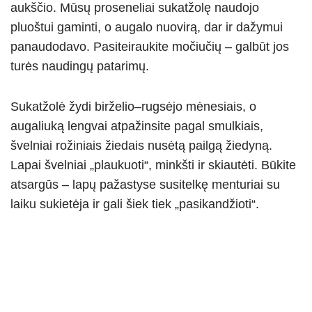
aukščio. Mūsų proseneliai sukatžolę naudojo
pluoštui gaminti, o augalo nuovirą, dar ir dažymui
panaudodavo. Pasiteiraukite močiučių – galbūt jos
turės naudingų patarimų.
Sukatžolė žydi birželio–rugsėjo mėnesiais, o
augaliuką lengvai atpažinsite pagal smulkiais,
švelniai rožiniais žiedais nusėtą pailgą žiedyną.
Lapai švelniai „plaukuoti“, minkšti ir skiautėti. Būkite
atsargūs – lapų pažastyse susitelkę menturiai su
laiku sukietėja ir gali šiek tiek „pasikandžioti“.