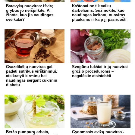
Baravykų nuoviras: išvirę
Kaštonai ne tik vaikų
grybus jo neišpilkite. Ar
darbeliams. Sužinokite, kuo
žinote, kuo jis naudingas
naudingas kaštonų nuoviras
sveikatai?
plaukams ir kaip jį pasiruošti
Gvazdikėlių nuoviras gali
Svogūnų lukštai ir jų nuovirai
padėti sutrikus virškinimui,
grožio procedūroms –
atsikratyti kirminų bei
negalėsite atsistebėti
naudingas sergant cukriniu
diabetu
Beržo pumpurų arbata,
Gydomasis avižų nuoviras -