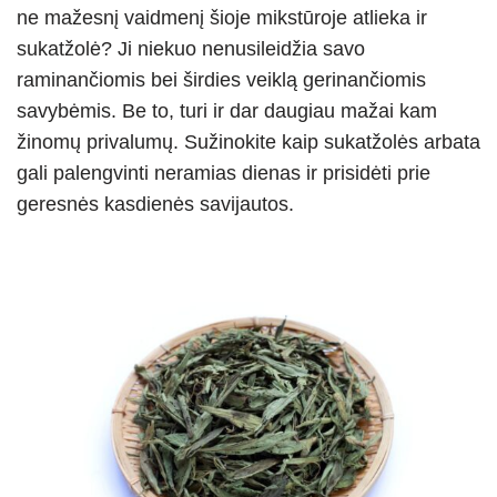
p
er
o
ne mažesnį vaidmenį šioje mikstūroje atlieka ir
k
sukatžolė? Ji niekuo nenusileidžia savo
raminančiomis bei širdies veiklą gerinančiomis
savybėmis. Be to, turi ir dar daugiau mažai kam
žinomų privalumų. Sužinokite kaip sukatžolės arbata
gali palengvinti neramias dienas ir prisidėti prie
geresnės kasdienės savijautos.