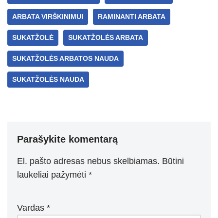
p
m
g
o
p
er
o
ARBATA VIRŠKINIMUI
RAMINANTI ARBATA
k
SUKATŽOLĖ
SUKATŽOLĖS ARBATA
SUKATŽOLĖS ARBATOS NAUDA
SUKATŽOLĖS NAUDA
Parašykite komentarą
El. pašto adresas nebus skelbiamas.
Būtini
laukeliai pažymėti
*
Vardas
*