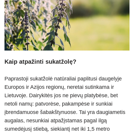
Kaip atpažinti sukatžolę?
Paprastoji sukatžolė natūraliai paplitusi daugelyje
Europos ir Azijos regionų, neretai sutinkama ir
Lietuvoje. Dairykitės jos ne pievų platybėse, bet
netoli namų: patvorėse, pakampėse ir sunkiai
įbrendamuose šabakštynuose. Tai yra daugiametis
augalas, nesunkiai atpažįstamas pagal ilgą
sumedėjusį stiebą, siekiantį net iki 1,5 metro