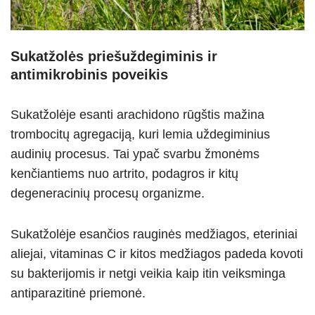
Sukatžolės priešuždegiminis ir
antimikrobinis poveikis
Sukatžolėje esanti arachidono rūgštis mažina
trombocitų agregaciją, kuri lemia uždegiminius
audinių procesus. Tai ypač svarbu žmonėms
kenčiantiems nuo artrito, podagros ir kitų
degeneracinių procesų organizme.
Sukatžolėje esančios rauginės medžiagos, eteriniai
aliejai, vitaminas C ir kitos medžiagos padeda kovoti
su bakterijomis ir netgi veikia kaip itin veiksminga
antiparazitinė priemonė.