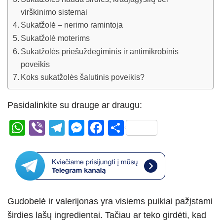
virškinimo sistemai
Sukatžolė – nerimo ramintoja
Sukatžolė moterims
Sukatžolės priešuždegiminis ir antimikrobinis
poveikis
Koks sukatžolės šalutinis poveikis?
Pasidalinkite su drauge ar draugu:
W
Vi
T
M
F
S
h
b
el
e
a
h
at
er
e
ss
c
ar
s
gr
e
e
e
A
a
n
b
Gudobelė ir valerijonas yra visiems puikiai pažįstami
p
m
g
o
širdies lašų ingredientai. Tačiau ar teko girdėti, kad