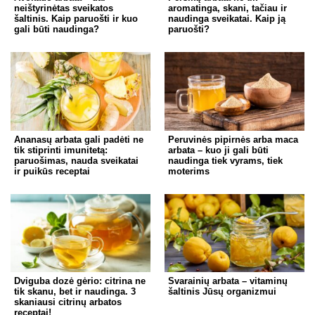
neištyrinėtas sveikatos
aromatinga, skani, tačiau ir
šaltinis. Kaip paruošti ir kuo
naudinga sveikatai. Kaip ją
gali būti naudinga?
paruošti?
Ananasų arbata gali padėti ne
Peruvinės pipirnės arba maca
tik stiprinti imunitetą:
arbata – kuo ji gali būti
paruošimas, nauda sveikatai
naudinga tiek vyrams, tiek
ir puikūs receptai
moterims
Dviguba dozė gėrio: citrina ne
Svarainių arbata – vitaminų
tik skanu, bet ir naudinga. 3
šaltinis Jūsų organizmui
skaniausi citrinų arbatos
receptai!