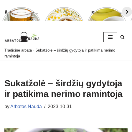
Šalavijo arbata –
Ramunėlių
Bananų arbata:
ligoms gydyti ir
arbata pagelbės
kuo ji naudinga
grožiui puoselėti
ne tik sutrikus
ir kaip ją
virškinimui
paruošti
Skip
Tradicinė arbata
›
Sukatžolė – širdžių gydytoja ir patikima nerimo
to
ramintoja
content
Sukatžolė – širdžių gydytoja
ir patikima nerimo ramintoja
by
Arbatos Nauda
2023-10-31