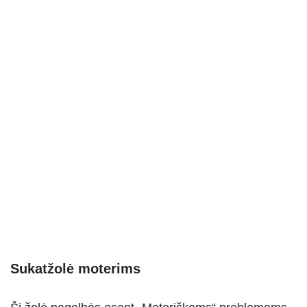
Sukatžolė moterims