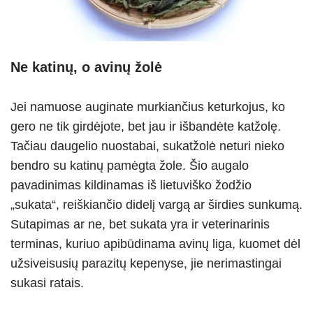
Ne katinų, o avinų žolė
Jei namuose auginate murkiančius keturkojus, ko
gero ne tik girdėjote, bet jau ir išbandėte katžolę.
Tačiau daugelio nuostabai, sukatžolė neturi nieko
bendro su katinų pamėgta žole. Šio augalo
pavadinimas kildinamas iš lietuviško žodžio
„sukata“, reiškiančio didelį vargą ar širdies sunkumą.
Sutapimas ar ne, bet sukata yra ir veterinarinis
terminas, kuriuo apibūdinama avinų liga, kuomet dėl
užsiveisusių parazitų kepenyse, jie nerimastingai
sukasi ratais.