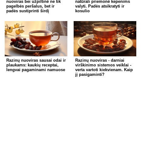
nuoviras bei užpiltinė ne tik
natūrali priemonė kepenims
pagelbės peršalus, bet ir
valyti. Padės atsikratyti ir
padės sustiprinti širdį
kosulio
Razinų nuoviras sausai odai ir
Razinų nuoviras - darniai
plaukams: kaukių receptai,
virškinimo sistemos veiklai -
lengvai pagaminami namuose
verta vartoti kiekvienam. Kaip
jį pasigaminti?