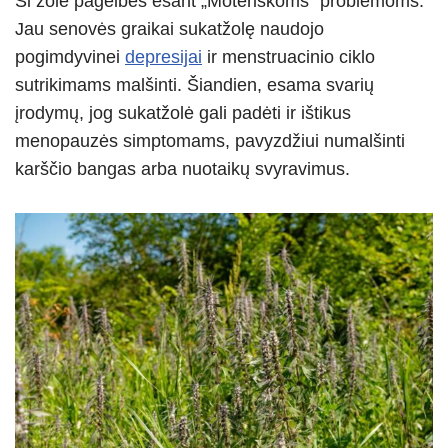
Ši žolė pagelbės esant „Moteriškoms“ problemoms.
Jau senovės graikai sukatžolę naudojo
pogimdyvinei
depresijai
ir menstruacinio ciklo
sutrikimams malšinti. Šiandien, esama svarių
įrodymų, jog sukatžolė gali padėti ir ištikus
menopauzės simptomams, pavyzdžiui numalšinti
karščio bangas arba nuotaikų svyravimus.