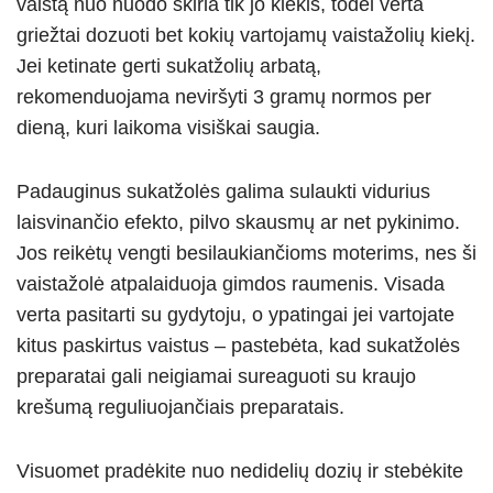
vaistą nuo nuodo skiria tik jo kiekis, todėl verta
griežtai dozuoti bet kokių vartojamų vaistažolių kiekį.
Jei ketinate gerti sukatžolių arbatą,
rekomenduojama neviršyti 3 gramų normos per
dieną, kuri laikoma visiškai saugia.
Padauginus sukatžolės galima sulaukti vidurius
laisvinančio efekto, pilvo skausmų ar net pykinimo.
Jos reikėtų vengti besilaukiančioms moterims, nes ši
vaistažolė atpalaiduoja gimdos raumenis. Visada
verta pasitarti su gydytoju, o ypatingai jei vartojate
kitus paskirtus vaistus – pastebėta, kad sukatžolės
preparatai gali neigiamai sureaguoti su kraujo
krešumą reguliuojančiais preparatais.
Visuomet pradėkite nuo nedidelių dozių ir stebėkite