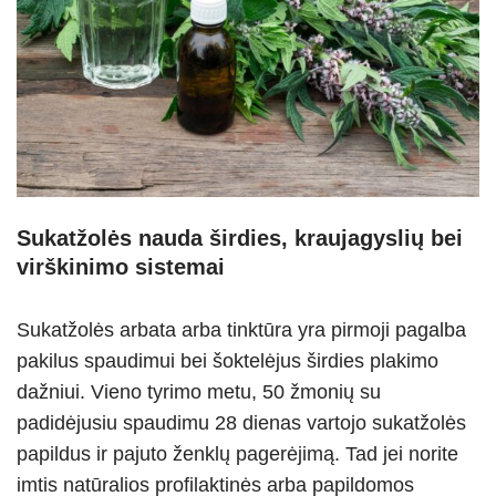
Sukatžolės nauda širdies, kraujagyslių bei
virškinimo sistemai
Sukatžolės arbata arba tinktūra yra pirmoji pagalba
pakilus spaudimui bei šoktelėjus širdies plakimo
dažniui. Vieno tyrimo metu, 50 žmonių su
padidėjusiu spaudimu 28 dienas vartojo sukatžolės
papildus ir pajuto ženklų pagerėjimą. Tad jei norite
imtis natūralios profilaktinės arba papildomos