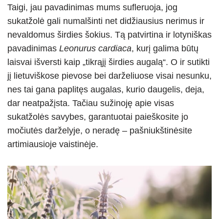
Taigi, jau pavadinimas mums sufleruoja, jog
sukatžolė gali numalšinti net didžiausius nerimus ir
nevaldomus širdies šokius. Tą patvirtina ir lotyniškas
pavadinimas
Leonurus cardiaca
, kurį galima būtų
laisvai išversti kaip „tikrąjį širdies augalą“. O ir sutikti
jį lietuviškose pievose bei darželiuose visai nesunku,
nes tai gana paplitęs augalas, kurio daugelis, deja,
dar neatpažįsta. Tačiau sužinoję apie visas
sukatžolės savybes, garantuotai paieškosite jo
močiutės darželyje, o neradę – pašniukštinėsite
artimiausioje vaistinėje.