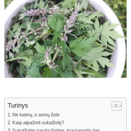
Turinys
Ne katinų, o avinų žolė
Kaip atpažinti sukatžolę?
Sukatžolės nauda širdies, kraujagyslių bei