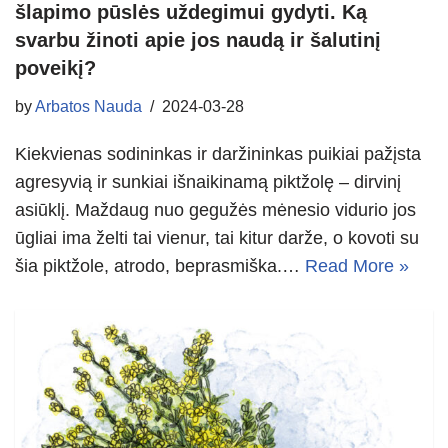
šlapimo pūslės uždegimui gydyti. Ką
svarbu žinoti apie jos naudą ir šalutinį
poveikį?
by
Arbatos Nauda
2024-03-28
Kiekvienas sodininkas ir daržininkas puikiai pažįsta
agresyvią ir sunkiai išnaikinamą piktžolę – dirvinį
asiūklį. Maždaug nuo gegužės mėnesio vidurio jos
ūgliai ima želti tai vienur, tai kitur darže, o kovoti su
šia piktžole, atrodo, beprasmiška.…
Read More »