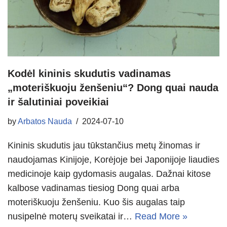
Kodėl kininis skudutis vadinamas
„moteriškuoju ženšeniu“? Dong quai nauda
ir šalutiniai poveikiai
by
Arbatos Nauda
2024-07-10
Kininis skudutis jau tūkstančius metų žinomas ir
naudojamas Kinijoje, Korėjoje bei Japonijoje liaudies
medicinoje kaip gydomasis augalas. Dažnai kitose
kalbose vadinamas tiesiog Dong quai arba
moteriškuoju ženšeniu. Kuo šis augalas taip
nusipelnė moterų sveikatai ir…
Read More »