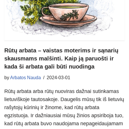
Rūtų arbata – vaistas moterims ir sąnarių
skausmams malšinti. Kaip ją paruošti ir
kada ši arbata gali būti nuodinga
by
Arbatos Nauda
2024-03-01
Rūtų arbata arba rūtų nuoviras dažnai sutinkamas
lietuviškoje tautosakoje. Daugelis mūsų tik iš lietuvių
rašytojų kūrinių ir žinome, kad rūtų arbata
egzistuoja. Ir dažniausiai mūsų žinios apsiriboja tuo,
kad rūtų arbata buvo naudojama nepageidaujamam