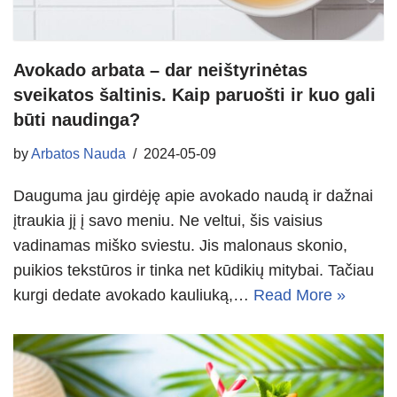
Avokado arbata – dar neištyrinėtas
sveikatos šaltinis. Kaip paruošti ir kuo gali
būti naudinga?
by
Arbatos Nauda
2024-05-09
Dauguma jau girdėję apie avokado naudą ir dažnai
įtraukia jį į savo meniu. Ne veltui, šis vaisius
vadinamas miško sviestu. Jis malonaus skonio,
puikios tekstūros ir tinka net kūdikių mitybai. Tačiau
kurgi dedate avokado kauliuką,…
Read More »