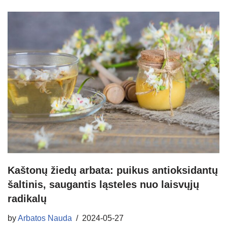
Kaštonų žiedų arbata: puikus antioksidantų
šaltinis, saugantis ląsteles nuo laisvųjų
radikalų
by
Arbatos Nauda
2024-05-27