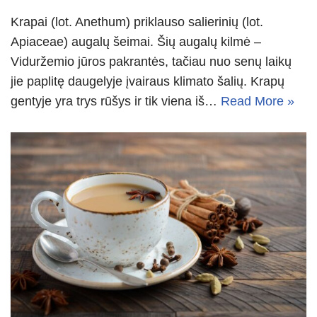
Krapai (lot. Anethum) priklauso salierinių (lot.
Apiaceae) augalų šeimai. Šių augalų kilmė –
Viduržemio jūros pakrantės, tačiau nuo senų laikų
jie paplitę daugelyje įvairaus klimato šalių. Krapų
gentyje yra trys rūšys ir tik viena iš…
Read More »