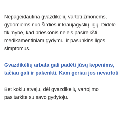
Nepageidautina gvazdikėlių vartoti žmonėms,
gydomiems nuo širdies ir kraujagyslių ligų. Didelė
tikimybė, kad prieskonis neleis pasireikšti
medikamentiniam gydymui ir pasunkins ligos
simptomus.
Gvazdikėlių arbata gali padėti jūsų kepenims,
tačiau gali ir pakenkti. Kam geriau jos nevartoti
Bet kokiu atveju, dėl gvazdikėlių vartojimo
pasitarkite su savo gydytoju.