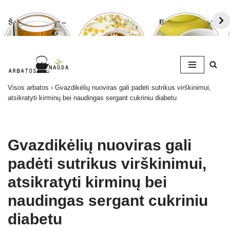
Šalavijo arbata –
Ramunėlių
Bananų arbata:
ligoms gydyti ir
arbata pagelbės
kuo ji naudinga
grožiui puoselėti
ne tik sutrikus
ir kaip ją
virškinimui
paruošti
Skip
Visos arbatos
›
Gvazdikėlių nuoviras gali padėti sutrikus virškinimui,
to
atsikratyti kirminų bei naudingas sergant cukriniu diabetu
content
Gvazdikėlių nuoviras gali
padėti sutrikus virškinimui,
atsikratyti kirminų bei
naudingas sergant cukriniu
diabetu