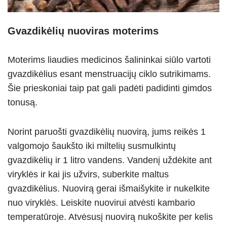
Gvazdikėlių nuoviras moterims
Moterims liaudies medicinos šalininkai siūlo vartoti
gvazdikėlius esant menstruacijų ciklo sutrikimams.
Šie prieskoniai taip pat gali padėti padidinti gimdos
tonusą.
Norint paruošti gvazdikėlių nuovirą, jums reikės 1
valgomojo šaukšto iki miltelių susmulkintų
gvazdikėlių ir 1 litro vandens. Vandenį uždėkite ant
viryklės ir kai jis užvirs, suberkite maltus
gvazdikėlius. Nuovirą gerai išmaišykite ir nukelkite
nuo viryklės. Leiskite nuovirui atvėsti kambario
temperatūroje. Atvėsusį nuovirą nukoškite per kelis