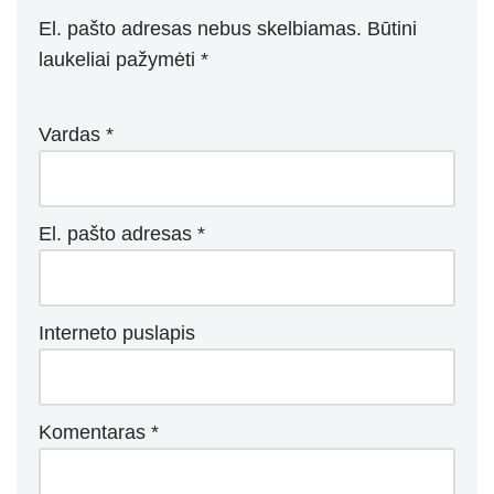
p
m
g
o
El. pašto adresas nebus skelbiamas.
Būtini
p
er
o
laukeliai pažymėti
*
k
Vardas
*
El. pašto adresas
*
Interneto puslapis
Komentaras
*