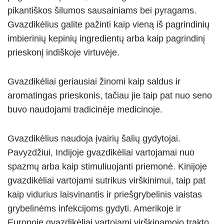
pikantiškos šilumos sausainiams bei pyragams.
Gvazdikėlius galite pažinti kaip vieną iš pagrindinių
imbierinių kepinių ingredientų arba kaip pagrindinį
prieskonį indiškoje virtuvėje.
Gvazdikėliai geriausiai žinomi kaip saldus ir
aromatingas prieskonis, tačiau jie taip pat nuo seno
buvo naudojami tradicinėje medicinoje.
Gvazdikėlius naudoja įvairių šalių gydytojai.
Pavyzdžiui, Indijoje gvazdikėliai vartojamai nuo
spazmų arba kaip stimuliuojanti priemonė. Kinijoje
gvazdikėliai vartojami sutrikus virškinimui, taip pat
kaip vidurius laisvinantis ir priešgrybelinis vaistas
grybelinėms infekcijoms gydyti. Amerikoje ir
Europoje gvazdikėliai vartojami virškinamojo trakto