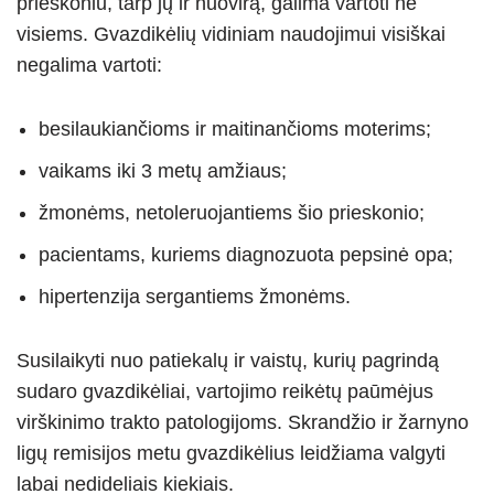
prieskoniu, tarp jų ir nuovirą, galima vartoti ne
visiems. Gvazdikėlių vidiniam naudojimui visiškai
negalima vartoti:
besilaukiančioms ir maitinančioms moterims;
vaikams iki 3 metų amžiaus;
žmonėms, netoleruojantiems šio prieskonio;
pacientams, kuriems diagnozuota pepsinė opa;
hipertenzija sergantiems žmonėms.
Susilaikyti nuo patiekalų ir vaistų, kurių pagrindą
sudaro gvazdikėliai, vartojimo reikėtų paūmėjus
virškinimo trakto patologijoms. Skrandžio ir žarnyno
ligų remisijos metu gvazdikėlius leidžiama valgyti
labai nedideliais kiekiais.