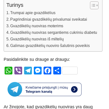
Turinys
Trumpai apie gvazdikėlius
Pagrindiniai gvazdikėlių privalumai sveikatai
Gvazdikėlių nuoviras moterims
Gvazdikėlių nuoviras sergantiems cukriniu diabetu
Gvazdikėlių nuoviras iš miltelių
Galimas gvazdikėlių nuoviro šalutinis poveikis
Pasidalinkite su drauge ar draugu:
W
Vi
T
M
F
S
h
b
el
e
a
h
at
er
e
ss
c
ar
s
gr
e
e
e
A
a
n
b
Ar žinojote, kad gvazdikėlių nuoviras yra daug