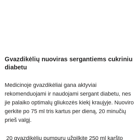
Gvazdikėlių nuoviras sergantiems cukriniu
diabetu
Medicinoje gvazdikėliai gana aktyviai
rekomenduojami ir naudojami sergant diabetu, nes
jie palaiko optimalų gliukozės kiekį kraujyje. Nuoviro
gerkite po 75 ml tris kartus per dieną, 20 minučių
prieš valgį.
20 gvazdikėlių pumpurų užpilkite 250 ml karšto