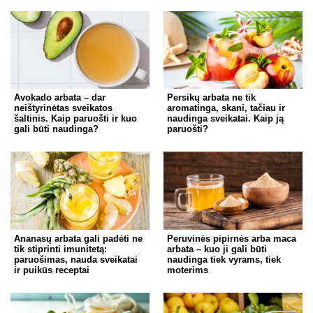
Avokado arbata – dar
Persikų arbata ne tik
neištyrinėtas sveikatos
aromatinga, skani, tačiau ir
šaltinis. Kaip paruošti ir kuo
naudinga sveikatai. Kaip ją
gali būti naudinga?
paruošti?
Ananasų arbata gali padėti ne
Peruvinės pipirnės arba maca
tik stiprinti imunitetą:
arbata – kuo ji gali būti
paruošimas, nauda sveikatai
naudinga tiek vyrams, tiek
ir puikūs receptai
moterims