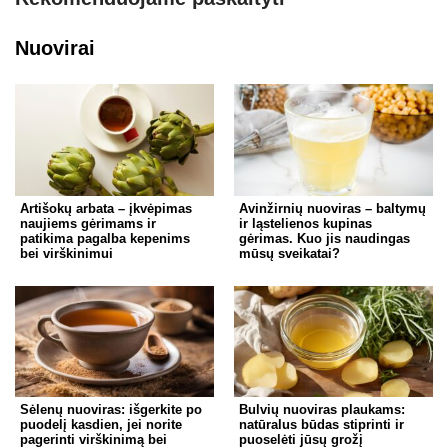
Nuovirai
Artišokų arbata – įkvėpimas
Avinžirnių nuoviras – baltymų
naujiems gėrimams ir
ir ląstelienos kupinas
patikima pagalba kepenims
gėrimas. Kuo jis naudingas
bei virškinimui
mūsų sveikatai?
Sėlenų nuoviras: išgerkite po
Bulvių nuoviras plaukams:
puodelį kasdien, jei norite
natūralus būdas stiprinti ir
pagerinti virškinimą bei
puoselėti jūsų grožį