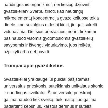
p
m
g
o
naudingesnis organizmui, nei tiesiog džiovinti
p
er
o
gvazdikėliai? Svarbu žinoti, kad naudingų
k
mikroelementų koncentracija gvazdikėliuose tokia
didelė, kad suvalgius didesnį kiekį, jie gali sukelti
viduriavimą. Dėl šios priežasties, norint tinkamai
pasinaudoti visomis gydomosiomis gvazdikėlių
savybėmis ir išvengti viduriavimo, juos reikėtų
užplikyti arba net pavirti.
Trumpai apie gvazdikėlius
Gvazdikėliai yra daugeliui puikiai pažįstamas,
universalus prieskonis, suteikiantis unikalaus skonio
ir naudingas sveikatai. Šį universalų prieskonį
galima naudoti tiek sveiką, tiek maltą, juo galima
pagardinti kepsnius, karštus gėrimus ir suteikti