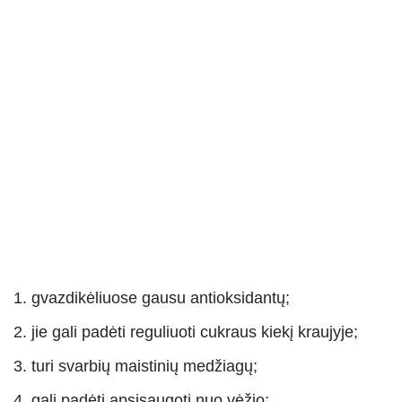
gvazdikėliuose gausu antioksidantų;
jie gali padėti reguliuoti cukraus kiekį kraujyje;
turi svarbių maistinių medžiagų;
gali padėti apsisaugoti nuo vėžio;