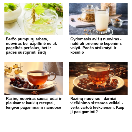
Beržo pumpurų arbata,
Gydomasis avižų nuoviras -
nuoviras bei užpiltinė ne tik
natūrali priemonė kepenims
pagelbės peršalus, bet ir
valyti. Padės atsikratyti ir
padės sustiprinti širdį
kosulio
Razinų nuoviras sausai odai ir
Razinų nuoviras - darniai
plaukams: kaukių receptai,
virškinimo sistemos veiklai -
lengvai pagaminami namuose
verta vartoti kiekvienam. Kaip
jį pasigaminti?