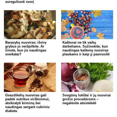
sureguliuoti svorį
Baravykų nuoviras: išvirę
Kaštonai ne tik vaikų
grybus jo neišpilkite. Ar
darbeliams. Sužinokite, kuo
žinote, kuo jis naudingas
naudingas kaštonų nuoviras
sveikatai?
plaukams ir kaip jį pasiruošti
Gvazdikėlių nuoviras gali
Svogūnų lukštai ir jų nuovirai
padėti sutrikus virškinimui,
grožio procedūroms –
atsikratyti kirminų bei
negalėsite atsistebėti
naudingas sergant cukriniu
diabetu