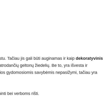
u. Tačiau jis gali būti auginamas ir kaip
dekoratyvinis
trodančių geltonų žiedelių. Be to, yra išvesta ir
urios gydomosiomis savybėmis nepasižymi, tačiau yra
ti bei verboms rišti.