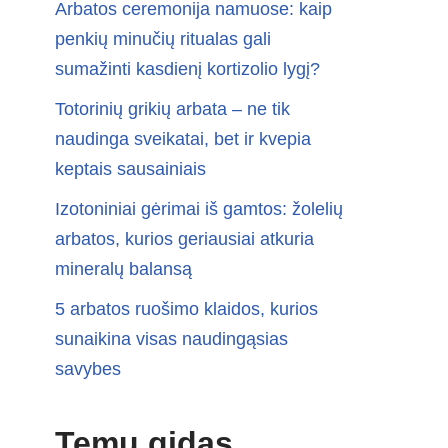
Arbatos ceremonija namuose: kaip
penkių minučių ritualas gali
sumažinti kasdienį kortizolio lygį?
Totorinių grikių arbata – ne tik
naudinga sveikatai, bet ir kvepia
keptais sausainiais
Izotoniniai gėrimai iš gamtos: žolelių
arbatos, kurios geriausiai atkuria
mineralų balansą
5 arbatos ruošimo klaidos, kurios
sunaikina visas naudingąsias
savybes
Temų gidas