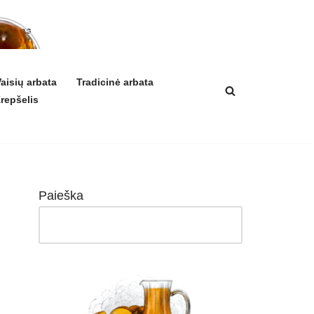
arbatos
a ir
ikis
izmui
aisių arbata
Tradicinė arbata
repšelis
Paieška