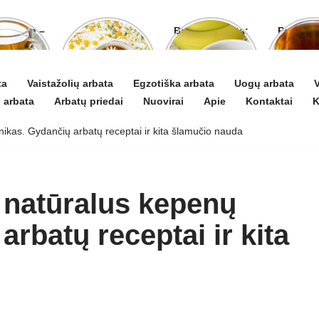
o arbata –
Ramunėlių
Bananų arbata:
Pelyno 
gydyti ir
arbata pagelbės
kuo ji naudinga
naud
 puoselėti
ne tik sutrikus
ir kaip ją
pove
virškinimui
paruošti
organ
ta
Vaistažolių arbata
Egzotiška arbata
Uogų arbata
V
 arbata
Arbatų priedai
Nuovirai
Apie
Kontaktai
K
ikas. Gydančių arbatų receptai ir kita šlamučio nauda
 natūralus kepenų
arbatų receptai ir kita