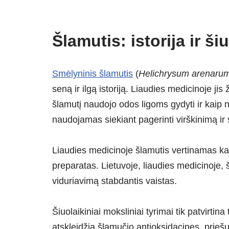
Šlamutis: istorija ir ši
Smėlyninis šlamutis
(
Helichrysum arenaru
seną ir ilgą istoriją. Liaudies medicinoje j
šlamutį naudojo odos ligoms gydyti ir kaip 
naudojamas siekiant pagerinti virškinimą ir 
Liaudies medicinoje šlamutis vertinamas ka
preparatas. Lietuvoje, liaudies medicinoje, š
viduriavimą stabdantis vaistas.
Šiuolaikiniai moksliniai tyrimai tik patvirti
atskleidžia šlamučio antioksidacines, prieš