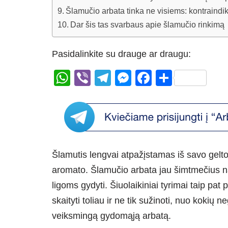
Šlamučio arbata tinka ne visiems: kontraindi
Dar šis tas svarbaus apie šlamučio rinkimą
Pasidalinkite su drauge ar draugu:
W
Vi
T
M
F
S
h
b
el
e
a
h
at
er
e
ss
c
ar
s
gr
e
e
e
A
a
n
b
Šlamutis lengvai atpažįstamas iš savo gelto
p
m
g
o
aromato. Šlamučio arbata jau šimtmečius n
p
er
o
ligoms gydyti. Šiuolaikiniai tyrimai taip p
k
skaityti toliau ir ne tik sužinoti, nuo kokių n
veiksmingą gydomąją arbatą.