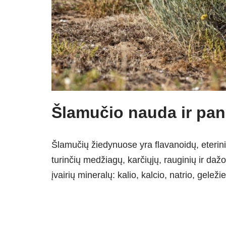
Šlamučio nauda ir pa
Šlamučių žiedynuose yra flavanoidų, eterinio
turinčių medžiagų, karčiųjų, rauginių ir da
įvairių mineralų: kalio, kalcio, natrio, gelež