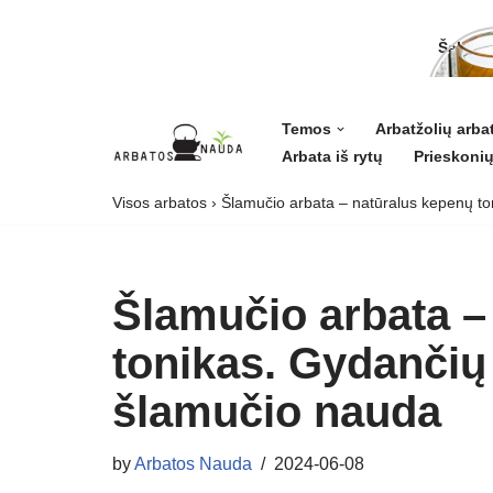
Šalavij
ligoms 
grožiui
Temos
Arbatžolių arba
Arbata iš rytų
Prieskonių
Skip
to
Visos arbatos
›
Šlamučio arbata – natūralus kepenų ton
content
Šlamučio arbata –
tonikas. Gydančių 
šlamučio nauda
by
Arbatos Nauda
2024-06-08