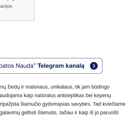
kacijos
nų žiedų ir malonaus, unikalaus, tik jam būdingo
audojama kaip natūralus antiseptikas bei kepenų
at pripažįsta šlamučio gydomąsias savybes. Tad kviečiame
egalavimų gelbsti šlamutis, tačiau ir kaip iš jo paruošti