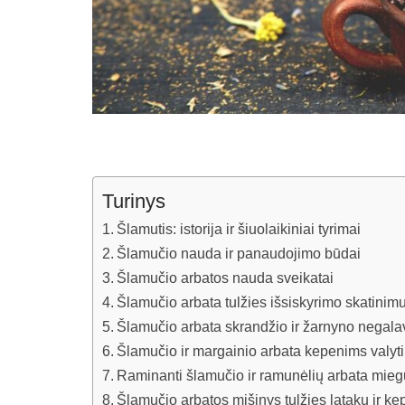
Turinys
Šlamutis: istorija ir šiuolaikiniai tyrimai
Šlamučio nauda ir panaudojimo būdai
Šlamučio arbatos nauda sveikatai
Šlamučio arbata tulžies išsiskyrimo skatinimu
Šlamučio arbata skrandžio ir žarnyno negal
Šlamučio ir margainio arbata kepenims valyti
Raminanti šlamučio ir ramunėlių arbata miegu
Šlamučio arbatos mišinys tulžies latakų ir k