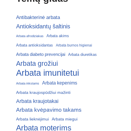
Antibakterinė arbata
Antioksidantų šaltinis
Arbata akims
Arbata afrodiziakas
Arbata antioksidantas
Arbata burnos higienai
Arbata diabeto prevencijai
Arbata diuretikas
Arbata grožiui
Arbata imunitetui
Arbata kepenims
Arbata inkstams
Arbata kraujospūdžiui mažinti
Arbata kraujotakai
Arbata kvėpavimo takams
Arbata lieknėjimui
Arbata miegui
Arbata moterims