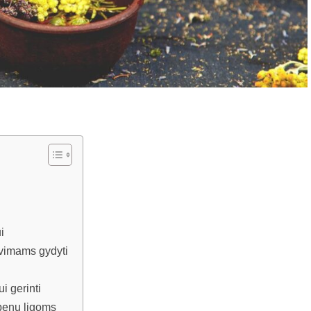
i
avimams gydyti
i gerinti
epenų ligoms