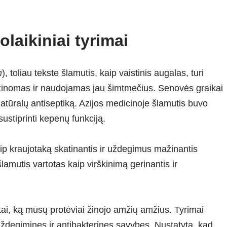
uolaikiniai tyrimai
m
), toliau tekste šlamutis, kaip vaistinis augalas, turi
is žinomas ir naudojamas jau šimtmečius. Senovės graikai
natūralų antiseptiką. Azijos medicinoje šlamutis buvo
sustiprinti kepenų funkciją.
ip kraujotaką skatinantis ir uždegimus mažinantis
lamutis vartotas kaip virškinimą gerinantis ir
na tai, ką mūsų protėviai žinojo amžių amžius. Tyrimai
uždegimines ir antibakterines savybes. Nustatyta, kad