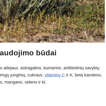
naudojimo būdai
 aliejaus, astragalino, kumarino, antibiotinių savybių
žomųjų junginių, cukraus,
vitaminų C
ir K, beta karoteno,
ies, mangano, seleno ir kt.