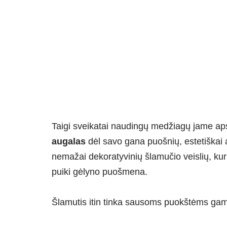
Taigi sveikatai naudingų medžiagų jame apst
augalas
dėl savo gana puošnių, estetiškai a
nemažai dekoratyvinių šlamučio veislių, k
puiki gėlyno puošmena.
Šlamutis itin tinka sausoms puokštėms gamin