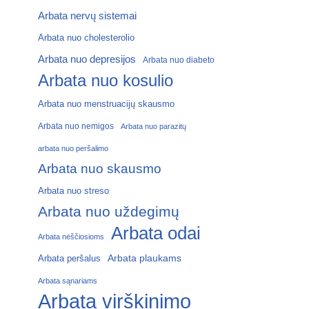
Arbata nervų sistemai
Arbata nuo cholesterolio
Arbata nuo depresijos
Arbata nuo diabeto
Arbata nuo kosulio
Arbata nuo menstruacijų skausmo
Arbata nuo nemigos
Arbata nuo parazitų
arbata nuo peršalimo
Arbata nuo skausmo
Arbata nuo streso
Arbata nuo uždegimų
Arbata odai
Arbata nėščiosioms
Arbata plaukams
Arbata peršalus
Arbata sąnariams
Arbata virškinimo