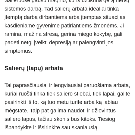
Salieruose gausu magnio, kuris užtikrina gerą nervų
sistemos darbą. Tad salierų arbata idealiai tinka
įtemptą darbą dirbantiems arba įtemptas situacijas
kasdieniame gyvenime patiriantiems žmonėms. Ji
ramina, mažina stresą, gerina miego kokybę, gali
padėti netgi įveikti depresiją ar palengvinti jos
simptomus.
Salierų (lapų) arbata
Tai paprasčiausiai ir lengviausiai paruošiama arbata,
kuriai ruošti tinka tiek saliero stiebai, tiek lapai. galite
pasirinkti iš to, ką tuo metu turite arba ką labiau
mėgstate. Taip pat galima naudoti ir džiovintus
saliero lapus, tačiau skonis bus kitoks. Tiesiog
išbandykite ir išsirinkite sau skaniausią.