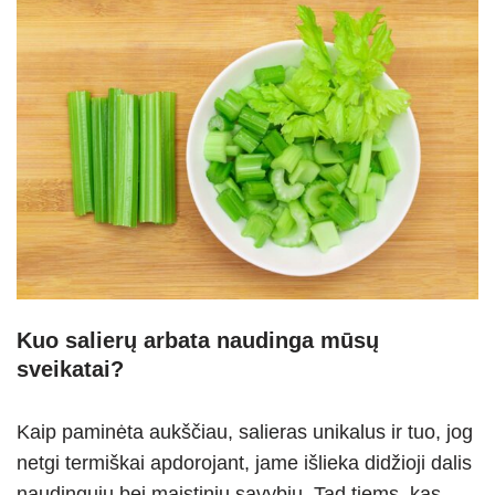
Kuo salierų arbata naudinga mūsų
sveikatai?
Kaip paminėta aukščiau, salieras unikalus ir tuo, jog
netgi termiškai apdorojant, jame išlieka didžioji dalis
naudingųjų bei maistinių savybių. Tad tiems, kas