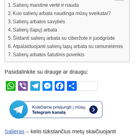
Salierų maistinė vertė ir nauda
Kuo salierų arbata naudinga mūsų sveikatai?
Salierų arbatos savybės
Salierų (lapų) arbata
Šildanti salierų arbata su ciberžole ir juodgrūde
Atpalaiduojanti salierų lapų arbata su ramunėlėmis
Salierų arbatos šalutinis poveikis
Pasidalinkite su drauge ar draugu:
W
Vi
T
M
F
S
h
b
el
e
a
h
at
er
e
ss
c
ar
s
gr
e
e
e
A
a
n
b
Salieras
– kelis tūkstančius metų skaičiuojanti
p
m
g
o