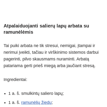
Atpalaiduojanti salierų lapų arbata su
ramunėlėmis
Tai puiki arbata ne tik stresui, nemigai, įtampai ir
nerimui įveikti, tačiau ir virškinimo sistemos darbui
pagerinti, pilvo skausmams nuraminti. Arbatą
patariama gerti prieš miegą arba jaučiant stresą.
Ingredientai:
1 a. š. smulkintų saliero lapų;
1 a. š.
ramunėlių žiedų
;