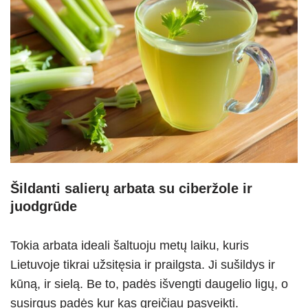
Šildanti salierų arbata su ciberžole ir
juodgrūde
Tokia arbata ideali šaltuoju metų laiku, kuris
Lietuvoje tikrai užsitęsia ir prailgsta. Ji sušildys ir
kūną, ir sielą. Be to, padės išvengti daugelio ligų, o
susirgus padės kur kas greičiau pasveikti.