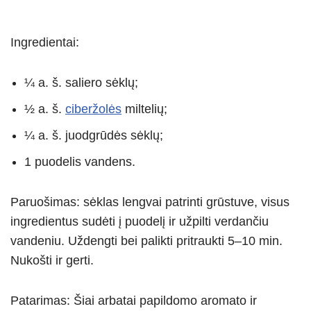
Ingredientai:
¼ a. š. saliero sėklų;
½ a. š.
ciberžolės
miltelių;
¼ a. š. juodgrūdės sėklų;
1 puodelis vandens.
Paruošimas: sėklas lengvai patrinti grūstuve, visus
ingredientus sudėti į puodelį ir užpilti verdančiu
vandeniu. Uždengti bei palikti pritraukti 5–10 min.
Nukošti ir gerti.
Patarimas: Šiai arbatai papildomo aromato ir