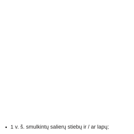
1 v. š. smulkintų salierų stiebų ir / ar lapų;