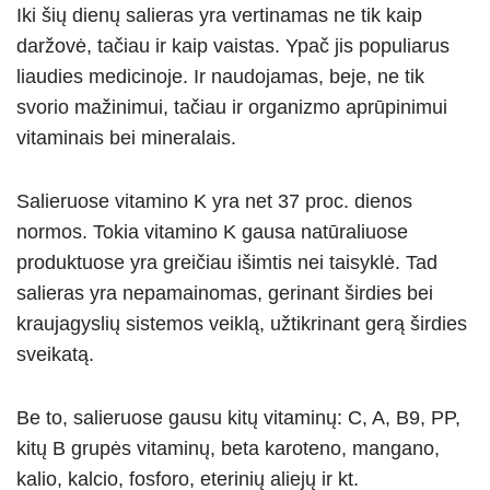
Iki šių dienų salieras yra vertinamas ne tik kaip
daržovė, tačiau ir kaip vaistas. Ypač jis populiarus
liaudies medicinoje. Ir naudojamas, beje, ne tik
svorio mažinimui, tačiau ir organizmo aprūpinimui
vitaminais bei mineralais.
Salieruose vitamino K yra net 37 proc. dienos
normos. Tokia vitamino K gausa natūraliuose
produktuose yra greičiau išimtis nei taisyklė. Tad
salieras yra nepamainomas, gerinant širdies bei
kraujagyslių sistemos veiklą, užtikrinant gerą širdies
sveikatą.
Be to, salieruose gausu kitų vitaminų: C, A, B9, PP,
kitų B grupės vitaminų, beta karoteno, mangano,
kalio, kalcio, fosforo, eterinių aliejų ir kt.