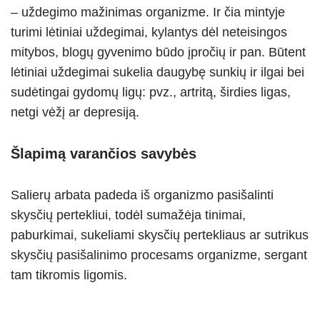
– uždegimo mažinimas organizme. Ir čia mintyje
turimi lėtiniai uždegimai, kylantys dėl neteisingos
mitybos, blogų gyvenimo būdo įpročių ir pan. Būtent
lėtiniai uždegimai sukelia daugybę sunkių ir ilgai bei
sudėtingai gydomų ligų: pvz., artritą, širdies ligas,
netgi vėžį ar depresiją.
Šlapimą varančios savybės
Salierų arbata padeda iš organizmo pasišalinti
skysčių pertekliui, todėl sumažėja tinimai,
paburkimai, sukeliami skysčių pertekliaus ar sutrikus
skysčių pasišalinimo procesams organizme, sergant
tam tikromis ligomis.