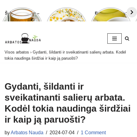
Šalavijo arbata –
Ramunėlių
Bananų arbata:
ligoms gydyti ir
arbata pagelbės
kuo ji naudinga
grožiui puoselėti
ne tik sutrikus
ir kaip ją
virškinimui
paruošti
Skip
Visos arbatos
›
Gydanti, šildanti ir sveikatinanti salierų arbata. Kodėl
to
tokia naudinga širdžiai ir kaip ją paruošti?
content
Gydanti, šildanti ir
sveikatinanti salierų arbata.
Kodėl tokia naudinga širdžiai
ir kaip ją paruošti?
by
Arbatos Nauda
2024-07-04
1 Comment