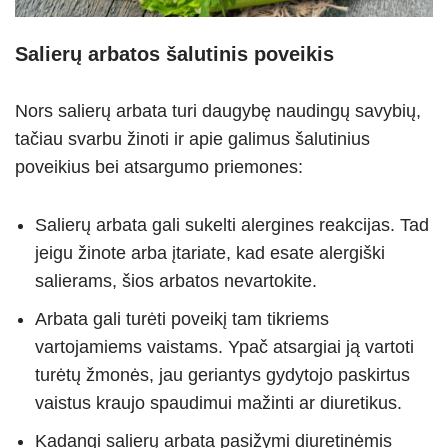
Salierų arbatos šalutinis poveikis
Nors salierų arbata turi daugybę naudingų savybių,
tačiau svarbu žinoti ir apie galimus šalutinius
poveikius bei atsargumo priemones:
Salierų arbata gali sukelti alergines reakcijas. Tad
jeigu žinote arba įtariate, kad esate alergiški
salierams, šios arbatos nevartokite.
Arbata gali turėti poveikį tam tikriems
vartojamiems vaistams. Ypač atsargiai ją vartoti
turėtų žmonės, jau geriantys gydytojo paskirtus
vaistus kraujo spaudimui mažinti ar diuretikus.
Kadangi salierų arbata pasižymi diuretinėmis