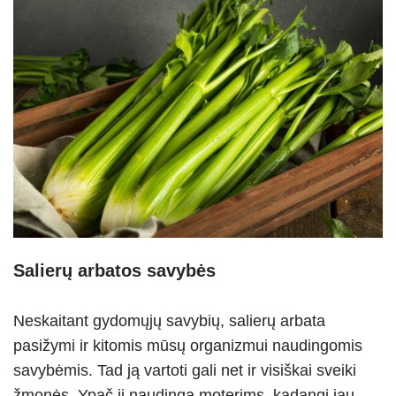
Salierų arbatos savybės
Neskaitant gydomųjų savybių, salierų arbata
pasižymi ir kitomis mūsų organizmui naudingomis
savybėmis. Tad ją vartoti gali net ir visiškai sveiki
žmonės. Ypač ji naudinga moterims, kadangi jau