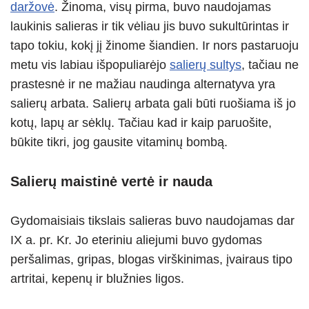
daržovė
. Žinoma, visų pirma, buvo naudojamas
p
er
o
laukinis salieras ir tik vėliau jis buvo sukultūrintas ir
k
tapo tokiu, kokį jį žinome šiandien. Ir nors pastaruoju
metu vis labiau išpopuliarėjo
salierų sultys
, tačiau ne
prastesnė ir ne mažiau naudinga alternatyva yra
salierų arbata. Salierų arbata gali būti ruošiama iš jo
kotų, lapų ar sėklų. Tačiau kad ir kaip paruošite,
būkite tikri, jog gausite vitaminų bombą.
Salierų maistinė vertė ir nauda
Gydomaisiais tikslais salieras buvo naudojamas dar
IX a. pr. Kr. Jo eteriniu aliejumi buvo gydomas
peršalimas, gripas, blogas virškinimas, įvairaus tipo
artritai, kepenų ir blužnies ligos.