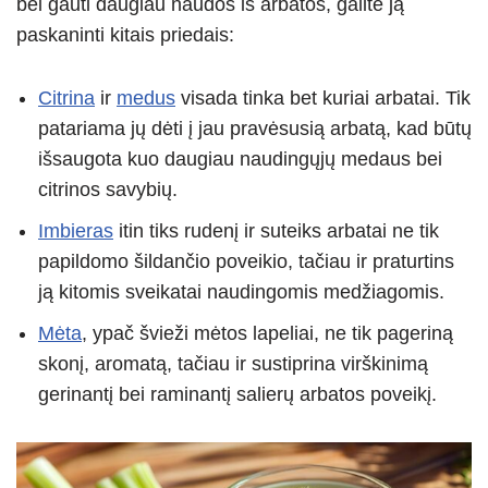
bei gauti daugiau naudos iš arbatos, galite ją
paskaninti kitais priedais:
Citrina
ir
medus
visada tinka bet kuriai arbatai. Tik
patariama jų dėti į jau pravėsusią arbatą, kad būtų
išsaugota kuo daugiau naudingųjų medaus bei
citrinos savybių.
Imbieras
itin tiks rudenį ir suteiks arbatai ne tik
papildomo šildančio poveikio, tačiau ir praturtins
ją kitomis sveikatai naudingomis medžiagomis.
Mėta
, ypač švieži mėtos lapeliai, ne tik pageriną
skonį, aromatą, tačiau ir sustiprina virškinimą
gerinantį bei raminantį salierų arbatos poveikį.