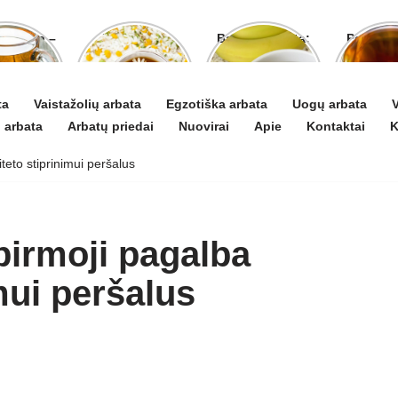
o arbata –
Ramunėlių
Bananų arbata:
Pelyno 
gydyti ir
arbata pagelbės
kuo ji naudinga
naud
 puoselėti
ne tik sutrikus
ir kaip ją
pove
virškinimui
paruošti
organ
ta
Vaistažolių arbata
Egzotiška arbata
Uogų arbata
V
 arbata
Arbatų priedai
Nuovirai
Apie
Kontaktai
K
teto stiprinimui peršalus
pirmoji pagalba
mui peršalus