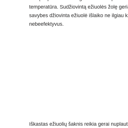
temperatūra. Sudžiovintą ežiuolės žolę geria
savybes džiovinta ežiuolė išlaiko ne ilgiau k
nebeefektyvus.
Iškastas ežiuolių šaknis reikia gerai nuplauti