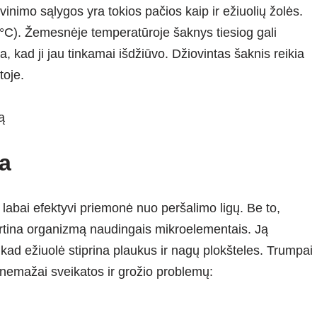
vinimo sąlygos yra tokios pačios kaip ir ežiuolių žolės.
°C). Žemesnėje temperatūroje šaknys tiesiog gali
ia, kad ji jau tinkamai išdžiūvo. Džiovintas šaknis reikia
toje.
a
a labai efektyvi priemonė nuo peršalimo ligų. Be to,
urtina organizmą naudingais mikroelementais. Ją
 kad ežiuolė stiprina plaukus ir nagų plokšteles. Trumpai
ti nemažai sveikatos ir grožio problemų: