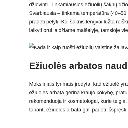
džiovinti. Tinkamiausios ežiuolių šaknų džio
Svarbiausia – tinkama temperatūra (40–50 
pradėti pelyti. Kai šaknis lengvai lūžta reišk
laikyti orui laidžiame maišelyje, tamsioje vie
Ežiuolės arbatos naud
Moksliniais tyrimais įrodyta, kad ežiuolė yr
ežiuolės arbata gerina kraujo kokybę, prat
rekomenduoja ir kosmetologai, kurie teigia,
tariant, ežiuolės arbata gali padėti išspręs