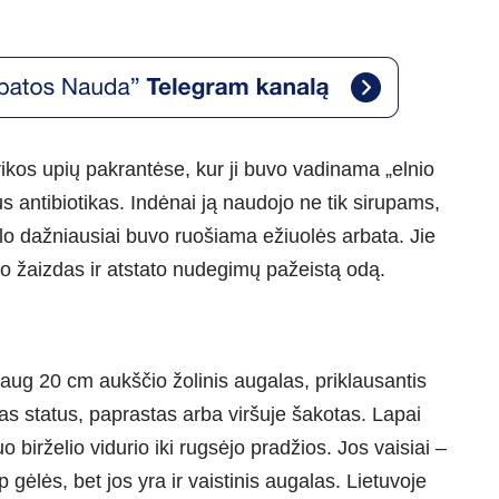
kos upių pakrantėse, kur ji buvo vadinama „elnio
s antibiotikas. Indėnai ją naudojo ne tik sirupams,
alo dažniausiai buvo ruošiama ežiuolės arbata. Jie
do žaizdas ir atstato nudegimų pažeistą odą.
ug 20 cm aukščio žolinis augalas, priklausantis
as status, paprastas arba viršuje šakotas. Lapai
o birželio vidurio iki rugsėjo pradžios. Jos vaisiai –
 gėlės, bet jos yra ir vaistinis augalas. Lietuvoje