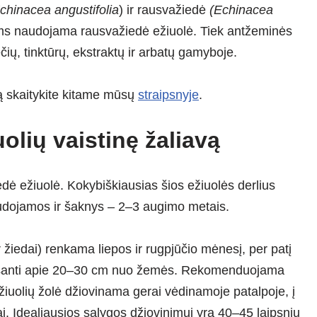
chinacea angustifolia
) ir rausvažiedė
(Echinacea
toms naudojama rausvažiedė ežiuolė. Tiek antžeminės
ių, tinktūrų, ekstraktų ir arbatų gamyboje.
rą skaitykite kitame mūsų
straipsnyje
.
uolių vaistinę žaliavą
edė ežiuolė. Kokybiškiausias šios ežiuolės derlius
udojamos ir šaknys – 2–3 augimo metais.
r žiedai) renkama liepos ir rugpjūčio mėnesį, per patį
 esanti apie 20–30 cm nuo žemės. Rekomenduojama
 Ežiuolių žolė džiovinama gerai vėdinamoje patalpoje, į
ai. Idealiausios sąlygos džiovinimui yra 40–45 laipsnių