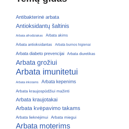
Antibakterinė arbata
Antioksidantų šaltinis
Arbata akims
Arbata afrodiziakas
Arbata antioksidantas
Arbata burnos higienai
Arbata diabeto prevencijai
Arbata diuretikas
Arbata grožiui
Arbata imunitetui
Arbata kepenims
Arbata inkstams
Arbata kraujospūdžiui mažinti
Arbata kraujotakai
Arbata kvėpavimo takams
Arbata lieknėjimui
Arbata miegui
Arbata moterims