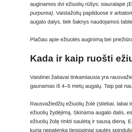
auginamos dvi ežiuolių rūšys: siauralapė
(E
purpurea)
. Vaistažolių papilduose ir arba
augalo dalys, tiek šaknys naudojamos tableč
Plačiau apie ežiuolės auginimą bei priežiū
Kada ir kaip ruošti eži
Vaistinei žaliavai tinkamiausia yra rausvaži
gaunamas iš 4–5 metų augalų. Taip pat na
Rausvažiedžių ežiuolių žolė (stiebai, labai i
ežiuolių žydėjimą. Skinama augalo dalis,
ežiuolių žolę rinkti saulėtą ir sausą dieną.
kurią nepatenka tiesioginiai saulės spinduli