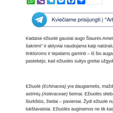
W
Vi
T
M
F
S
h
b
el
e
a
h
at
er
e
ss
c
ar
s
gr
e
e
e
A
a
n
b
Kadaise ežiuolė gausiai augo Šiaurės Ameri
p
m
g
o
šaknimi” ir aktyviai naudojama kaip natūralu
p
er
o
tinktūroms ir tepalams gaminti – iš šio aug
k
pastebėjo, kad ežiuolės sultys greitai užgy
Ežiuolė
(Echinacea)
yra daugiametis, mažda
astrinių
(Asteraceae)
šeimai. Ežiuolės stieb
šiurkštūs, žiedai – pavieniai. Žydi ežiuolė nu
lukštavaisiai. Ežiuolės auginamos ne tik kaip