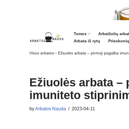
Šalavij
ligoms 
grožiui
Temos
Arbatžolių arba
Arbata iš rytų
Prieskonių
Skip
to
Visos arbatos
›
Ežiuolės arbata – pirmoji pagalba imuni
content
Ežiuolės arbata – 
imuniteto stiprini
by
Arbatos Nauda
2023-04-11