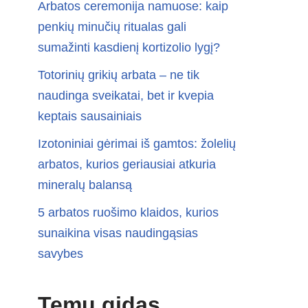
Arbatos ceremonija namuose: kaip
penkių minučių ritualas gali
sumažinti kasdienį kortizolio lygį?
Totorinių grikių arbata – ne tik
naudinga sveikatai, bet ir kvepia
keptais sausainiais
Izotoniniai gėrimai iš gamtos: žolelių
arbatos, kurios geriausiai atkuria
mineralų balansą
5 arbatos ruošimo klaidos, kurios
sunaikina visas naudingąsias
savybes
Temų gidas