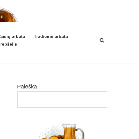
arbatos
a ir
ikis
izmui
aisių arbata
Tradicinė arbata
repšelis
Paieška