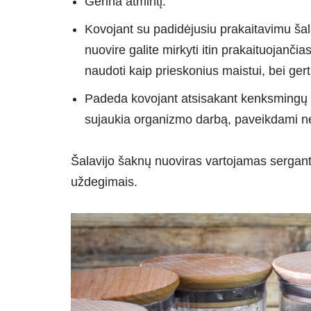
Gerina atmintį.
Kovojant su padidėjusiu prakaitavimu šal
nuovire galite mirkyti itin prakaituojančia
naudoti kaip prieskonius maistui, bei gert
Padeda kovojant atsisakant kenksmingų įpr
sujaukia organizmo darbą, paveikdami ne
Šalavijo šaknų nuoviras vartojamas sergant 
uždegimais.