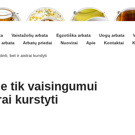
o arbata –
Ramunėlių
Bananų arbata:
Pelyno 
gydyti ir
arbata pagelbės
kuo ji naudinga
naud
 puoselėti
ne tik sutrikus
ir kaip ją
pove
virškinimui
paruošti
organ
ta
Vaistažolių arbata
Egzotiška arbata
Uogų arbata
V
 arbata
Arbatų priedai
Nuovirai
Apie
Kontaktai
K
ti, bet ir aistrai kurstyti
ne tik vaisingumui
rai kurstyti