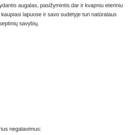
dantis augalas, pasižymintis dar ir kvapniu eteriniu
a kaupiasi lapuose ir savo sudėtyje turi natūralaus
iseptinių savybių.
irius negalavimus: