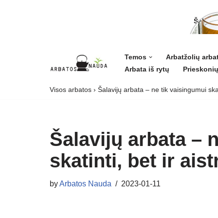
Šalavij
ligoms 
grožiui
Temos
Arbatžolių arba
Arbata iš rytų
Prieskonių
Skip
to
Visos arbatos
›
Šalavijų arbata – ne tik vaisingumui skatin
content
Šalavijų arbata – 
skatinti, bet ir aist
by
Arbatos Nauda
2023-01-11