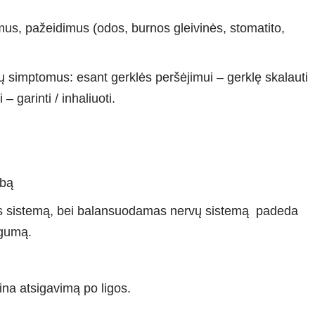
us, pažeidimus (odos, burnos gleivinės, stomatito,
ų simptomus: esant gerklės peršėjimui – gerklę skalauti
– garinti / inhaliuoti.
rbą
os sistemą, bei balansuodamas nervų sistemą padeda
ngumą.
ina atsigavimą po ligos.