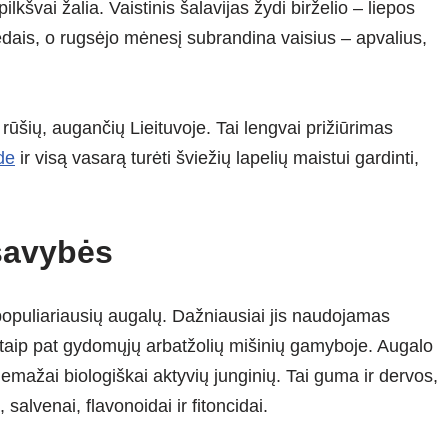
ilkšvai žalia. Vaistinis šalavijas žydi birželio – liepos
iedais, o rugsėjo mėnesį subrandina vaisius – apvalius,
o rūšių, augančių Lieituvoje. Tai lengvai prižiūrimas
de
ir visą vasarą turėti šviežių lapelių maistui gardinti,
savybės
s populiariausių augalų. Dažniausiai jis naudojamas
, taip pat gydomųjų arbatžolių mišinių gamyboje. Augalo
nemažai biologiškai aktyvių junginių. Tai guma ir dervos,
 salvenai, flavonoidai ir fitoncidai.