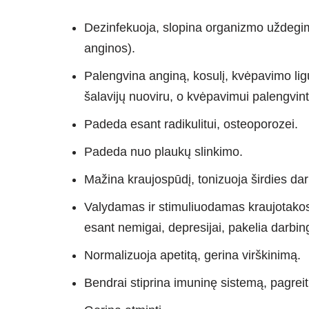
Dezinfekuoja, slopina organizmo uždegim
anginos).
Palengvina anginą, kosulį, kvėpavimo lig
šalavijų nuoviru, o kvėpavimui palengvinti 
Padeda esant radikulitui, osteoporozei.
Padeda nuo plaukų slinkimo.
Mažina kraujospūdį, tonizuoja širdies da
Valydamas ir stimuliuodamas kraujotak
esant nemigai, depresijai, pakelia darbi
Normalizuoja apetitą, gerina virškinimą.
Bendrai stiprina imuninę sistemą, pagreit