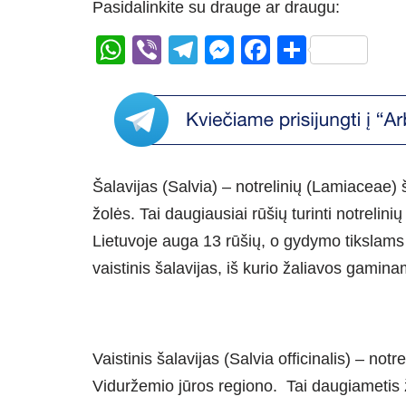
Pasidalinkite su drauge ar draugu:
W
Vi
T
M
F
S
h
b
el
e
a
h
at
er
e
ss
c
ar
s
gr
e
e
e
A
a
n
b
Šalavijas (Salvia) – notrelinių (Lamiaceae)
p
m
g
o
žolės. Tai daugiausiai rūšių turinti notrelin
p
er
o
Lietuvoje auga 13 rūšių, o gydymo tikslams 
k
vaistinis šalavijas, iš kurio žaliavos gamina
Vaistinis šalavijas (Salvia officinalis) – no
Viduržemio jūros regiono. Tai daugiametis