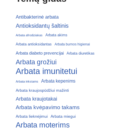
Antibakterinė arbata
Antioksidantų šaltinis
Arbata akims
Arbata afrodiziakas
Arbata antioksidantas
Arbata burnos higienai
Arbata diabeto prevencijai
Arbata diuretikas
Arbata grožiui
Arbata imunitetui
Arbata kepenims
Arbata inkstams
Arbata kraujospūdžiui mažinti
Arbata kraujotakai
Arbata kvėpavimo takams
Arbata lieknėjimui
Arbata miegui
Arbata moterims