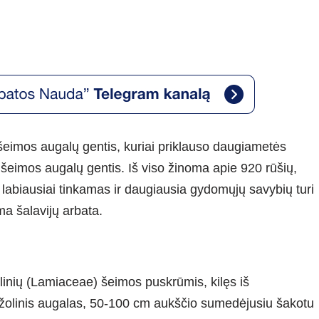
 šeimos augalų gentis, kuriai priklauso daugiametės
ių šeimos augalų gentis. Iš viso žinoma apie 920 rūšių,
labiausiai tinkamas ir daugiausia gydomųjų savybių turi
ma šalavijų arbata.
trelinių (Lamiaceae) šeimos puskrūmis, kilęs iš
 žolinis augalas, 50-100 cm aukščio sumedėjusiu šakotu