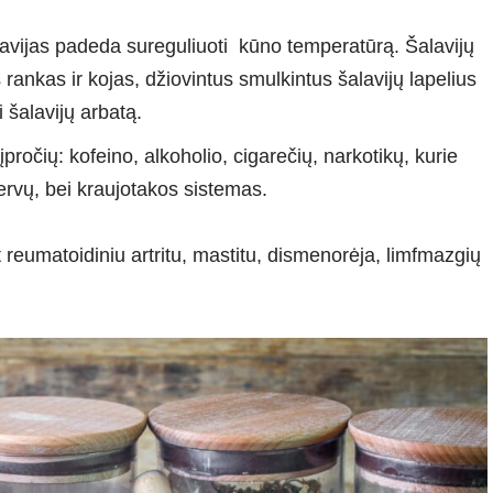
avijas padeda sureguliuoti kūno temperatūrą. Šalavijų
s rankas ir kojas, džiovintus smulkintus šalavijų lapelius
i šalavijų arbatą.
očių: kofeino, alkoholio, cigarečių, narkotikų, kurie
rvų, bei kraujotakos sistemas.
reumatoidiniu artritu, mastitu, dismenorėja, limfmazgių