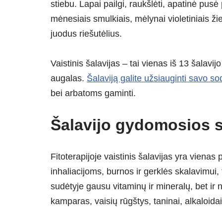
stiebu. Lapai pailgi, raukšlėti, apatinė pusė p
mėnesiais smulkiais, mėlynai violetiniais ž
juodus riešutėlius.
Vaistinis šalavijas – tai vienas iš 13 šalavij
augalas.
Šalaviją galite užsiauginti savo so
bei arbatoms gaminti.
Šalavijo gydomosios 
Fitoterapijoje vaistinis šalavijas yra viena
inhaliacijoms, burnos ir gerklės skalavimui
sudėtyje gausu vitaminų ir mineralų, bet ir 
kamparas, vaisių rūgštys, taninai, alkaloidai,