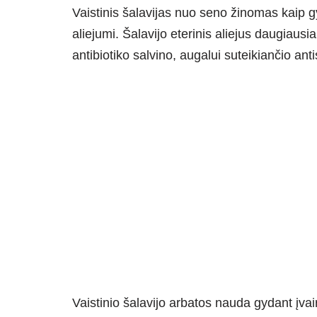
Vaistinis šalavijas nuo seno žinomas kaip gy
aliejumi. Šalavijo eterinis aliejus daugiausi
antibiotiko salvino, augalui suteikiančio ant
Vaistinio šalavijo arbatos nauda gydant įva