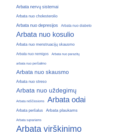
Arbata nervų sistemai
Arbata nuo cholesterolio
Arbata nuo depresijos
Arbata nuo diabeto
Arbata nuo kosulio
Arbata nuo menstruacijų skausmo
Arbata nuo nemigos
Arbata nuo parazitų
arbata nuo peršalimo
Arbata nuo skausmo
Arbata nuo streso
Arbata nuo uždegimų
Arbata odai
Arbata nėščiosioms
Arbata plaukams
Arbata peršalus
Arbata sąnariams
Arbata virškinimo