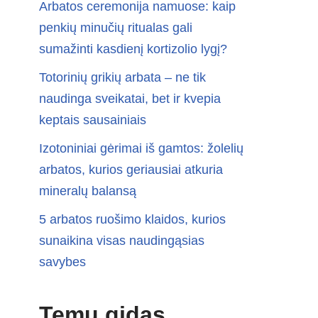
Arbatos ceremonija namuose: kaip
penkių minučių ritualas gali
sumažinti kasdienį kortizolio lygį?
Totorinių grikių arbata – ne tik
naudinga sveikatai, bet ir kvepia
keptais sausainiais
Izotoniniai gėrimai iš gamtos: žolelių
arbatos, kurios geriausiai atkuria
mineralų balansą
5 arbatos ruošimo klaidos, kurios
sunaikina visas naudingąsias
savybes
Temų gidas