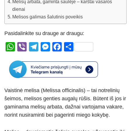
Melisų arbata, gaminta saulėje – karštai vasaros
dienai
Melisos galimas šalutinis poveikis
Pasidalinkite su drauge ar draugu:
W
Vi
T
M
F
S
h
b
el
e
a
h
at
er
e
ss
c
ar
s
gr
e
e
e
A
a
n
b
Vaistinė melisa (Melissa officinalis) – tai notrelinių
p
m
g
o
šeimos, melisos genties augalų rūšis. Būtent iš jos ir
p
er
o
gaminama melisų arbata, dažnai vartojama vakare,
k
norint nusiraminti bei pagerinti miego kokybę.