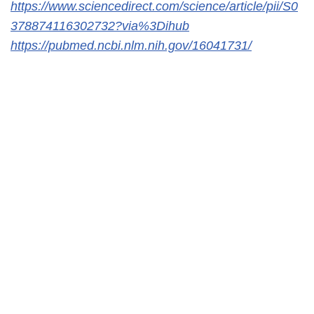
https://www.sciencedirect.com/science/article/pii/S0
378874116302732?via%3Dihub
https://pubmed.ncbi.nlm.nih.gov/16041731/