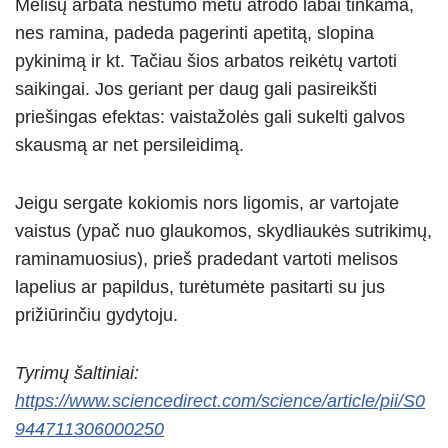
Melisų arbata nėštumo metu atrodo labai tinkama,
nes ramina, padeda pagerinti apetitą, slopina
pykinimą ir kt. Tačiau šios arbatos reikėtų vartoti
saikingai. Jos geriant per daug gali pasireikšti
priešingas efektas: vaistažolės gali sukelti galvos
skausmą ar net persileidimą.
Jeigu sergate kokiomis nors ligomis, ar vartojate
vaistus (ypač nuo glaukomos, skydliaukės sutrikimų,
raminamuosius), prieš pradedant vartoti melisos
lapelius ar papildus, turėtumėte pasitarti su jus
prižiūrinčiu gydytoju.
Tyrimų šaltiniai:
https://www.sciencedirect.com/science/article/pii/S0
944711306000250