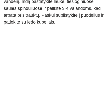
vandenį. Indą pastatykite lauke, tiesioginiuose
saulės spinduliuose ir palikite 3-4 valandoms, kad
arbata prisitrauktų. Paskui supilstykite į puodelius ir
patiekite su ledo kubeliais.