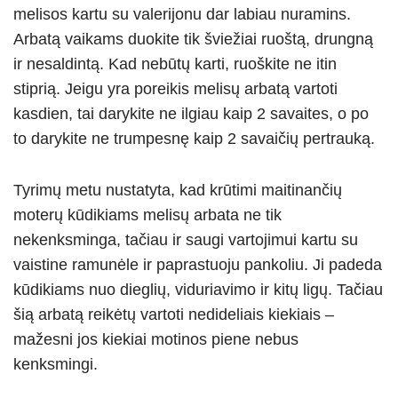
melisos kartu su valerijonu dar labiau nuramins.
Arbatą vaikams duokite tik šviežiai ruoštą, drungną
ir nesaldintą. Kad nebūtų karti, ruoškite ne itin
stiprią. Jeigu yra poreikis melisų arbatą vartoti
kasdien, tai darykite ne ilgiau kaip 2 savaites, o po
to darykite ne trumpesnę kaip 2 savaičių pertrauką.
Tyrimų metu nustatyta, kad krūtimi maitinančių
moterų kūdikiams melisų arbata ne tik
nekenksminga, tačiau ir saugi vartojimui kartu su
vaistine ramunėle ir paprastuoju pankoliu. Ji padeda
kūdikiams nuo dieglių, viduriavimo ir kitų ligų. Tačiau
šią arbatą reikėtų vartoti nedideliais kiekiais –
mažesni jos kiekiai motinos piene nebus
kenksmingi.