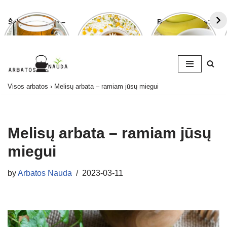
Šalavijo arbata –
Ramunėlių
Bananų arbata:
ligoms gydyti ir
arbata pagelbės
kuo ji naudinga
grožiui puoselėti
ne tik sutrikus
ir kaip ją
virškinimui
paruošti
Skip
Visos arbatos
›
Melisų arbata – ramiam jūsų miegui
to
content
Melisų arbata – ramiam jūsų
miegui
by
Arbatos Nauda
2023-03-11