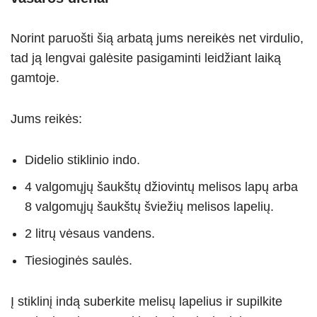
Norint paruošti šią arbatą jums nereikės net virdulio,
tad ją lengvai galėsite pasigaminti leidžiant laiką
gamtoje.
Jums reikės:
Didelio stiklinio indo.
4 valgomųjų šaukštų džiovintų melisos lapų arba
8 valgomųjų šaukštų šviežių melisos lapelių.
2 litrų vėsaus vandens.
Tiesioginės saulės.
Į stiklinį indą suberkite melisų lapelius ir supilkite