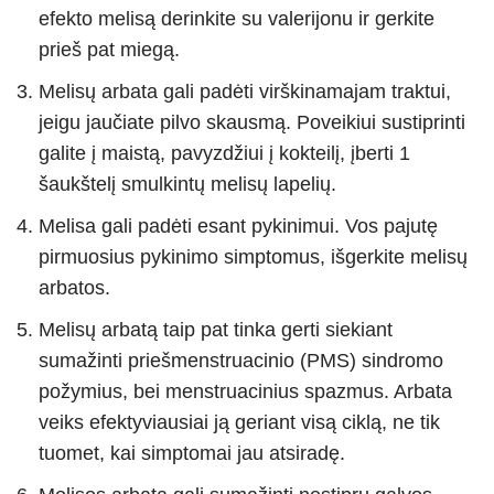
efekto melisą derinkite su valerijonu ir gerkite
prieš pat miegą.
Melisų arbata gali padėti virškinamajam traktui,
jeigu jaučiate pilvo skausmą. Poveikiui sustiprinti
galite į maistą, pavyzdžiui į kokteilį, įberti 1
šaukštelį smulkintų melisų lapelių.
Melisa gali padėti esant pykinimui. Vos pajutę
pirmuosius pykinimo simptomus, išgerkite melisų
arbatos.
Melisų arbatą taip pat tinka gerti siekiant
sumažinti priešmenstruacinio (PMS) sindromo
požymius, bei menstruacinius spazmus. Arbata
veiks efektyviausiai ją geriant visą ciklą, ne tik
tuomet, kai simptomai jau atsiradę.