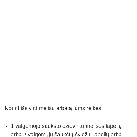
Norint išsivirti melisų arbatą jums reikės:
1 valgomojo šaukšto džiovintų melisos lapelių
arba 2 valgomųjų šaukštų šviežių lapelių arba