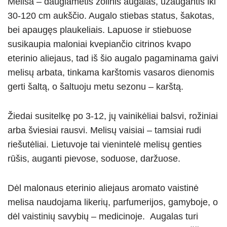
Melisa – daugiametis žolinis augalas, užaugantis iki
30-120 cm aukščio. Augalo stiebas status, šakotas,
bei apaugęs plaukeliais. Lapuose ir stiebuose
susikaupia maloniai kvepiančio citrinos kvapo
eterinio aliejaus, tad iš šio augalo pagaminama gaivi
melisų arbata, tinkama karštomis vasaros dienomis
gerti šaltą, o šaltuoju metu sezonu – karštą.
Žiedai susitelkę po 3-12, jų vainikėliai balsvi, rožiniai
arba šviesiai rausvi. Melisų vaisiai – tamsiai rudi
riešutėliai. Lietuvoje tai vienintelė melisų genties
rūšis, auganti pievose, soduose, daržuose.
Dėl malonaus eterinio aliejaus aromato vaistinė
melisa naudojama likerių, parfumerijos, gamyboje, o
dėl vaistinių savybių – medicinoje. Augalas turi