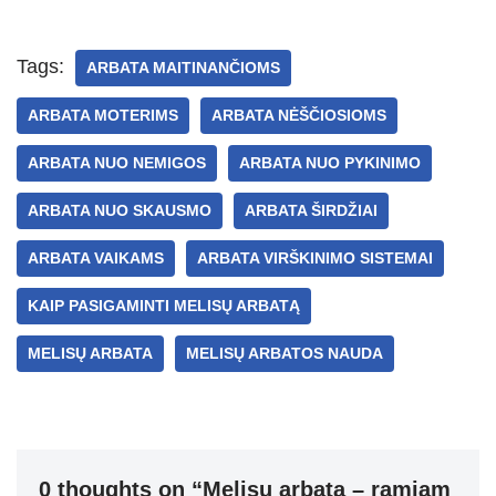
at
er
e
ss
c
ar
s
gr
e
e
e
Tags:
ARBATA MAITINANČIOMS
A
a
n
b
ARBATA MOTERIMS
ARBATA NĖŠČIOSIOMS
p
m
g
o
p
er
o
ARBATA NUO NEMIGOS
ARBATA NUO PYKINIMO
k
ARBATA NUO SKAUSMO
ARBATA ŠIRDŽIAI
ARBATA VAIKAMS
ARBATA VIRŠKINIMO SISTEMAI
KAIP PASIGAMINTI MELISŲ ARBATĄ
MELISŲ ARBATA
MELISŲ ARBATOS NAUDA
0 thoughts on “Melisų arbata – ramiam