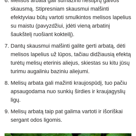
Melisos arbata gali sumažinti nestiprų galvos
skausmą. Stipresniam skausmui malšinti
efektyviau būtų vartoti smulkintos melisos lapelius
su maistu (pavyzdžiui, įdėti vieną arbatinį
šaukštelį ruošiant kokteilį).
Dantų skausmui malšinti galite gerti arbatą, dėti
melisos lapelius už lūpos, tačiau didžiausią efektą
turėtų melisų eterinis aliejus, skiestas su kitu jūsų
turimu augaliniu baziniu aliejumi.
Melisų arbata gali mažinti kraujospūdį, tuo pačiu
apsaugodama nuo sunkių širdies ir kraujagyslių
ligų.
Melisų arbatą taip pat galima vartoti ir išoriškai
sergant odos ligomis.