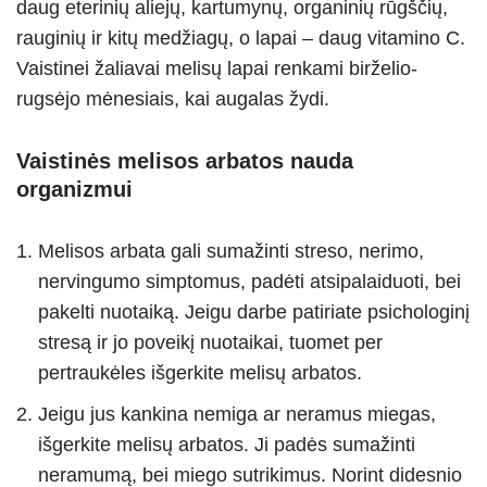
daug eterinių aliejų, kartumynų, organinių rūgščių,
rauginių ir kitų medžiagų, o lapai – daug vitamino C.
Vaistinei žaliavai melisų lapai renkami birželio-
rugsėjo mėnesiais, kai augalas žydi.
Vaistinės melisos arbatos nauda
organizmui
Melisos arbata gali sumažinti streso, nerimo,
nervingumo simptomus, padėti atsipalaiduoti, bei
pakelti nuotaiką. Jeigu darbe patiriate psichologinį
stresą ir jo poveikį nuotaikai, tuomet per
pertraukėles išgerkite melisų arbatos.
Jeigu jus kankina nemiga ar neramus miegas,
išgerkite melisų arbatos. Ji padės sumažinti
neramumą, bei miego sutrikimus. Norint didesnio