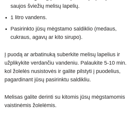
saujos šviežių melisų lapelių.
1 litro vandens.
Pasirinkto jūsų mėgstamo saldiklio (medaus,
cukraus, agavų ar kito sirupo).
Į puodą ar arbatinuką suberkite melisų lapelius ir
užplikykite verdančiu vandeniu. Palaukite 5-10 min.
kol žolelės nusistovės ir galite pilstyti į puodelius,
pagardinant jūsų pasirinktu saldikliu.
Melisas galite derinti su kitomis jūsų mėgstamomis
vaistinėmis žolelėmis.