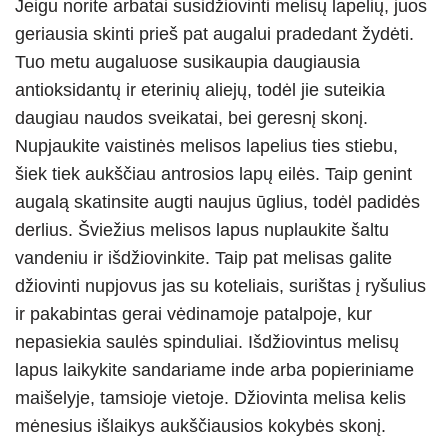
Jeigu norite arbatai susidžiovinti melisų lapelių, juos
geriausia skinti prieš pat augalui pradedant žydėti.
Tuo metu augaluose susikaupia daugiausia
antioksidantų ir eterinių aliejų, todėl jie suteikia
daugiau naudos sveikatai, bei geresnį skonį.
Nupjaukite vaistinės melisos lapelius ties stiebu,
šiek tiek aukščiau antrosios lapų eilės. Taip genint
augalą skatinsite augti naujus ūglius, todėl padidės
derlius. Šviežius melisos lapus nuplaukite šaltu
vandeniu ir išdžiovinkite. Taip pat melisas galite
džiovinti nupjovus jas su koteliais, surištas į ryšulius
ir pakabintas gerai vėdinamoje patalpoje, kur
nepasiekia saulės spinduliai. Išdžiovintus melisų
lapus laikykite sandariame inde arba popieriniame
maišelyje, tamsioje vietoje. Džiovinta melisa kelis
mėnesius išlaikys aukščiausios kokybės skonį.