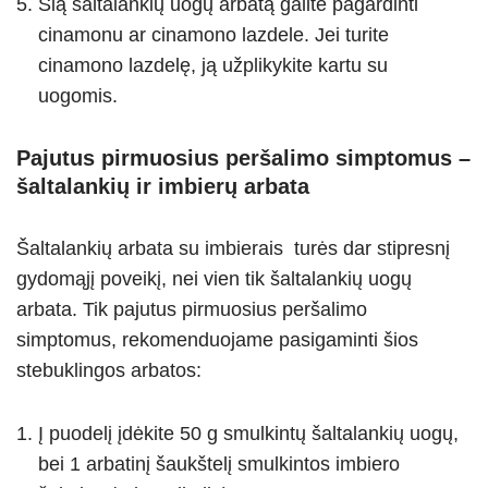
Šią šaltalankių uogų arbatą galite pagardinti
cinamonu ar cinamono lazdele. Jei turite
cinamono lazdelę, ją užplikykite kartu su
uogomis.
Pajutus pirmuosius peršalimo simptomus –
šaltalankių ir imbierų arbata
Šaltalankių arbata su imbierais turės dar stipresnį
gydomąjį poveikį, nei vien tik šaltalankių uogų
arbata. Tik pajutus pirmuosius peršalimo
simptomus, rekomenduojame pasigaminti šios
stebuklingos arbatos:
Į puodelį įdėkite 50 g smulkintų šaltalankių uogų,
bei 1 arbatinį šaukštelį smulkintos imbiero