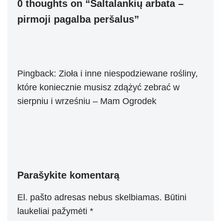
0 thoughts on “Šaltalankių arbata –
pirmoji pagalba peršalus”
Pingback:
Zioła i inne niespodziewane rośliny,
które koniecznie musisz zdążyć zebrać w
sierpniu i wrześniu – Mam Ogrodek
Parašykite komentarą
El. pašto adresas nebus skelbiamas.
Būtini
laukeliai pažymėti
*