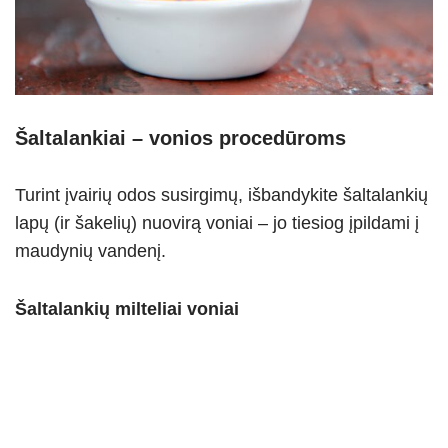
Šaltalankiai – vonios procedūroms
Turint įvairių odos susirgimų, išbandykite šaltalankių
lapų (ir šakelių) nuovirą voniai – jo tiesiog įpildami į
maudynių vandenį.
Šaltalankių milteliai voniai