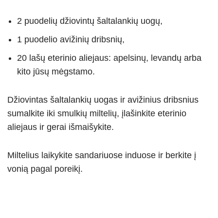
2 puodelių džiovintų šaltalankių uogų,
1 puodelio avižinių dribsnių,
20 lašų eterinio aliejaus: apelsinų, levandų arba
kito jūsų mėgstamo.
Džiovintas šaltalankių uogas ir avižinius dribsnius
sumalkite iki smulkių miltelių, įlašinkite eterinio
aliejaus ir gerai išmaišykite.
Miltelius laikykite sandariuose induose ir berkite į
vonią pagal poreikį.