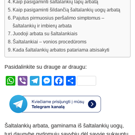
Kaip pasigaminti šaltalankių lapų arbatą
Kaip pasigaminti šildančią šaltalankių uogų arbatą
Pajutus pirmuosius peršalimo simptomus –
šaltalankių ir imbierų arbata
Juodoji arbata su šaltalankiais
Šaltalankiai – vonios procedūroms
Kada šaltalankių arbatos patariama atsisakyti
Pasidalinkite su drauge ar draugu:
W
Vi
T
M
F
S
h
b
el
e
a
h
at
er
e
ss
c
ar
s
gr
e
e
e
A
a
n
b
Šaltalankių arbata, gaminama iš šaltalankių uogų,
p
m
g
o
turi daugybę gydomųjų savybių dėl savyje sukauptų