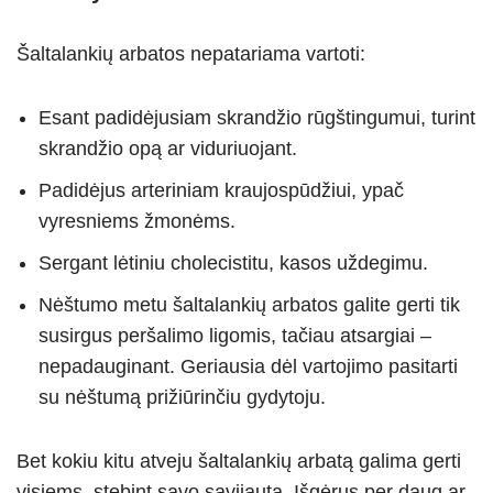
Šaltalankių arbatos nepatariama vartoti:
Esant padidėjusiam skrandžio rūgštingumui, turint
skrandžio opą ar viduriuojant.
Padidėjus arteriniam kraujospūdžiui, ypač
vyresniems žmonėms.
Sergant lėtiniu cholecistitu, kasos uždegimu.
Nėštumo metu šaltalankių arbatos galite gerti tik
susirgus peršalimo ligomis, tačiau atsargiai –
nepadauginant. Geriausia dėl vartojimo pasitarti
su nėštumą prižiūrinčiu gydytoju.
Bet kokiu kitu atveju šaltalankių arbatą galima gerti
visiems, stebint savo savijautą. Išgėrus per daug ar