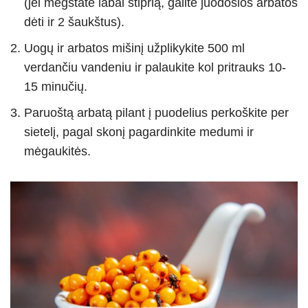
(jei mėgstate labai stiprią, galite juodosios arbatos
dėti ir 2 šaukštus).
Uogų ir arbatos mišinį užplikykite 500 ml
verdančiu vandeniu ir palaukite kol pritrauks 10-
15 minučių.
Paruoštą arbatą pilant į puodelius perkoškite per
sietelį, pagal skonį pagardinkite medumi ir
mėgaukitės.