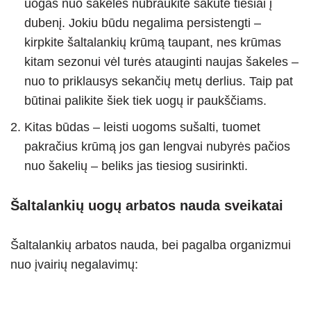
uogas nuo šakelės nubraukite šakute tiesiai į
dubenį. Jokiu būdu negalima persistengti –
kirpkite šaltalankių krūmą taupant, nes krūmas
kitam sezonui vėl turės atauginti naujas šakeles –
nuo to priklausys sekančių metų derlius. Taip pat
būtinai palikite šiek tiek uogų ir paukščiams.
Kitas būdas – leisti uogoms sušalti, tuomet
pakračius krūmą jos gan lengvai nubyrės pačios
nuo šakelių – beliks jas tiesiog susirinkti.
Šaltalankių uogų arbatos nauda sveikatai
Šaltalankių arbatos nauda, bei pagalba organizmui
nuo įvairių negalavimų: