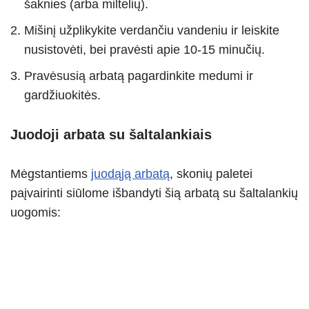
šaknies (arba miltelių).
Mišinį užplikykite verdančiu vandeniu ir leiskite
nusistovėti, bei pravėsti apie 10-15 minučių.
Pravėsusią arbatą pagardinkite medumi ir
gardžiuokitės.
Juodoji arbata su šaltalankiais
Mėgstantiems
juodąją arbatą
, skonių paletei
paįvairinti siūlome išbandyti šią arbatą su šaltalankių
uogomis: