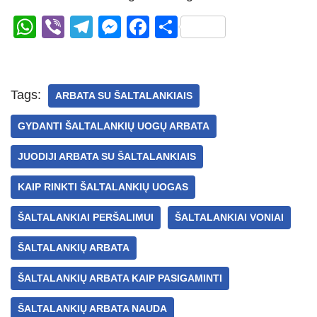
W
Vi
T
M
F
S
h
b
el
e
a
h
at
er
e
ss
c
ar
s
gr
e
e
e
Tags:
ARBATA SU ŠALTALANKIAIS
A
a
n
b
GYDANTI ŠALTALANKIŲ UOGŲ ARBATA
p
m
g
o
p
er
o
JUODIJI ARBATA SU ŠALTALANKIAIS
k
KAIP RINKTI ŠALTALANKIŲ UOGAS
ŠALTALANKIAI PERŠALIMUI
ŠALTALANKIAI VONIAI
ŠALTALANKIŲ ARBATA
ŠALTALANKIŲ ARBATA KAIP PASIGAMINTI
ŠALTALANKIŲ ARBATA NAUDA