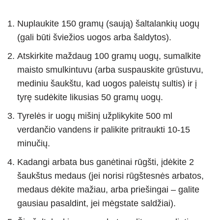
Nuplaukite 150 gramų (saują) šaltalankių uogų
(gali būti šviežios uogos arba šaldytos).
Atskirkite maždaug 100 gramų uogų, sumalkite
maisto smulkintuvu (arba suspauskite grūstuvu,
mediniu šaukštu, kad uogos paleistų sultis) ir į
tyrę sudėkite likusias 50 gramų uogų.
Tyrelės ir uogų mišinį užplikykite 500 ml
verdančio vandens ir palikite pritraukti 10-15
minučių.
Kadangi arbata bus ganėtinai rūgšti, įdėkite 2
šaukštus medaus (jei norisi rūgštesnės arbatos,
medaus dėkite mažiau, arba priešingai – galite
gausiau pasaldint, jei mėgstate saldžiai).