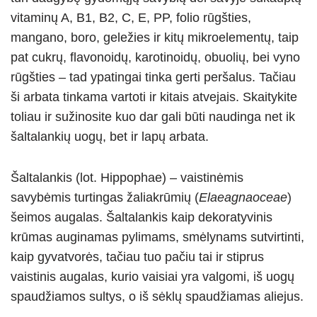
p
er
o
vitaminų A, B1, B2, C, E, PP, folio rūgšties,
k
mangano, boro, geležies ir kitų mikroelementų, taip
pat cukrų, flavonoidų, karotinoidų, obuolių, bei vyno
rūgšties – tad ypatingai tinka gerti peršalus. Tačiau
ši arbata tinkama vartoti ir kitais atvejais. Skaitykite
toliau ir sužinosite kuo dar gali būti naudinga net ik
šaltalankių uogų, bet ir lapų arbata.
Šaltalankis (lot. Hippophae) – vaistinėmis
savybėmis turtingas žaliakrūmių (
Elaeagnaoceae
)
šeimos augalas. Šaltalankis kaip dekoratyvinis
krūmas auginamas pylimams, smėlynams sutvirtinti,
kaip gyvatvorės, tačiau tuo pačiu tai ir stiprus
vaistinis augalas, kurio vaisiai yra valgomi, iš uogų
spaudžiamos sultys, o iš sėklų spaudžiamas aliejus.