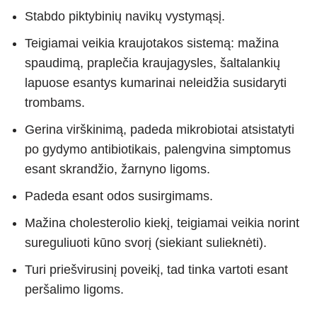
Stabdo piktybinių navikų vystymąsį.
Teigiamai veikia kraujotakos sistemą: mažina
spaudimą, praplečia kraujagysles, šaltalankių
lapuose esantys kumarinai neleidžia susidaryti
trombams.
Gerina virškinimą, padeda mikrobiotai atsistatyti
po gydymo antibiotikais, palengvina simptomus
esant skrandžio, žarnyno ligoms.
Padeda esant odos susirgimams.
Mažina cholesterolio kiekį, teigiamai veikia norint
sureguliuoti kūno svorį (siekiant sulieknėti).
Turi priešvirusinį poveikį, tad tinka vartoti esant
peršalimo ligoms.