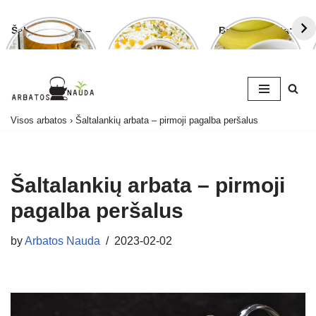
Šalavijo arbata –
Ramunėlių
Bananų arbata:
ligoms gydyti ir
arbata pagelbės
kuo ji naudinga
grožiui puoselėti
ne tik sutrikus
ir kaip ją
virškinimui
paruošti
Skip
Visos arbatos
›
Šaltalankių arbata – pirmoji pagalba peršalus
to
content
Šaltalankių arbata – pirmoji
pagalba peršalus
by
Arbatos Nauda
2023-02-02