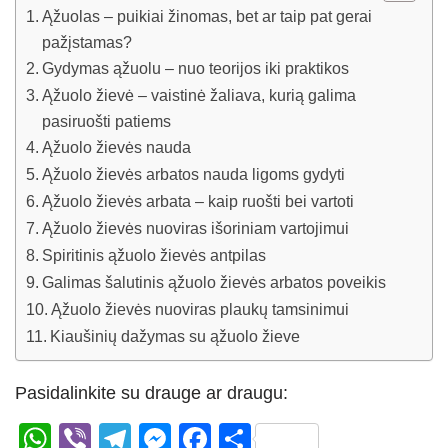
Ąžuolas – puikiai žinomas, bet ar taip pat gerai
pažįstamas?
Gydymas ąžuolu – nuo teorijos iki praktikos
Ąžuolo žievė – vaistinė žaliava, kurią galima
pasiruošti patiems
Ąžuolo žievės nauda
Ąžuolo žievės arbatos nauda ligoms gydyti
Ąžuolo žievės arbata – kaip ruošti bei vartoti
Ąžuolo žievės nuoviras išoriniam vartojimui
Spiritinis ąžuolo žievės antpilas
Galimas šalutinis ąžuolo žievės arbatos poveikis
Ąžuolo žievės nuoviras plaukų tamsinimui
Kiaušinių dažymas su ąžuolo žieve
Pasidalinkite su drauge ar draugu:
W
Vi
T
M
F
S