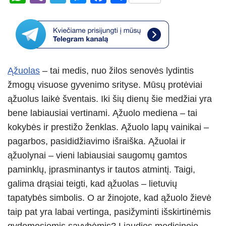
h
b
el
e
a
h
at
er
e
ss
c
ar
s
gr
e
e
e
A
a
n
b
Ąžuolas
– tai medis, nuo žilos senovės lydintis
p
m
g
o
žmogų visuose gyvenimo srityse. Mūsų protėviai
p
er
o
ąžuolus laikė šventais. Iki šių dienų šie medžiai yra
k
bene labiausiai vertinami. Ąžuolo mediena – tai
kokybės ir prestižo ženklas. Ąžuolo lapų vainikai –
pagarbos, pasididžiavimo išraiška. Ąžuolai ir
ąžuolynai – vieni labiausiai saugomų gamtos
paminklų, įprasminantys ir tautos atmintį. Taigi,
galima drąsiai teigti, kad ąžuolas – lietuvių
tapatybės simbolis. O ar žinojote, kad ąžuolo žievė
taip pat yra labai vertinga, pasižyminti išskirtinėmis