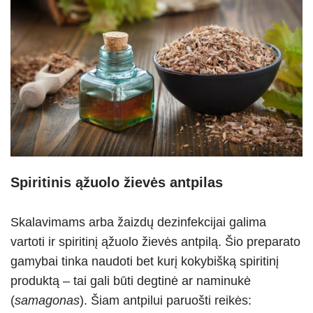
Spiritinis ąžuolo žievės antpilas
Skalavimams arba žaizdų dezinfekcijai galima
vartoti ir spiritinį ąžuolo žievės antpilą. Šio preparato
gamybai tinka naudoti bet kurį kokybišką spiritinį
produktą – tai gali būti degtinė ar naminukė
(
samagonas
). Šiam antpilui paruošti reikės: