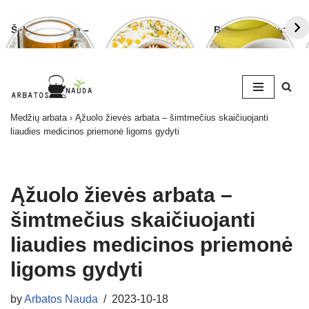
Šalavijo arbata –
Ramunėlių
Bananų arbata:
ligoms gydyti ir
arbata pagelbės
kuo ji naudinga
grožiui puoselėti
ne tik sutrikus
ir kaip ją
virškinimui
paruošti
Skip
Medžių arbata
›
Ąžuolo žievės arbata – šimtmečius skaičiuojanti
to
liaudies medicinos priemonė ligoms gydyti
content
Ąžuolo žievės arbata –
šimtmečius skaičiuojanti
liaudies medicinos priemonė
ligoms gydyti
by
Arbatos Nauda
2023-10-18