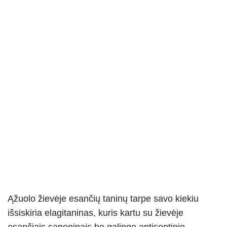
Ąžuolo žievėje esančių taninų tarpe savo kiekiu
išsiskiria elagitaninas, kuris kartu su žievėje