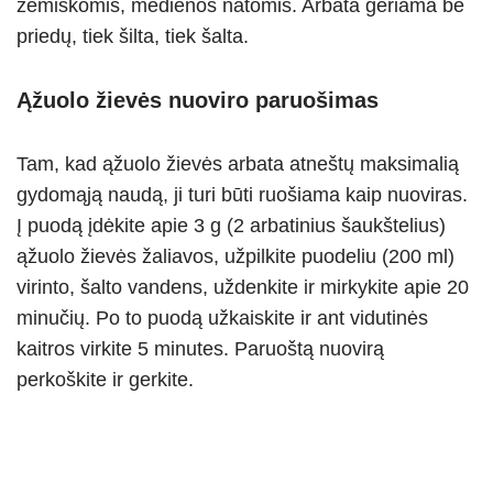
žemiškomis, medienos natomis. Arbata geriama be
priedų, tiek šilta, tiek šalta.
Ąžuolo žievės nuoviro paruošimas
Tam, kad ąžuolo žievės arbata atneštų maksimalią
gydomąją naudą, ji turi būti ruošiama kaip nuoviras.
Į puodą įdėkite apie 3 g (2 arbatinius šaukštelius)
ąžuolo žievės žaliavos, užpilkite puodeliu (200 ml)
virinto, šalto vandens, uždenkite ir mirkykite apie 20
minučių. Po to puodą užkaiskite ir ant vidutinės
kaitros virkite 5 minutes. Paruoštą nuovirą
perkoškite ir gerkite.