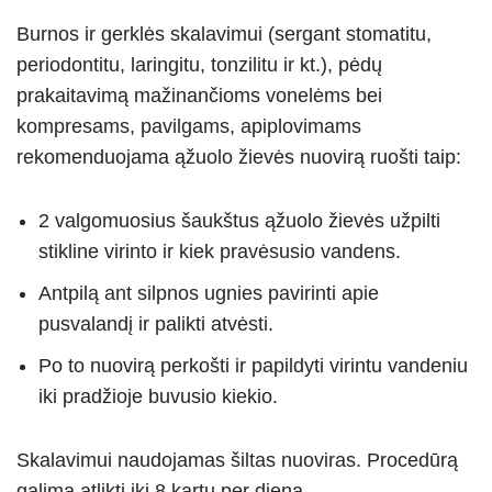
Burnos ir gerklės skalavimui (sergant stomatitu,
periodontitu, laringitu, tonzilitu ir kt.), pėdų
prakaitavimą mažinančioms vonelėms bei
kompresams, pavilgams, apiplovimams
rekomenduojama ąžuolo žievės nuovirą ruošti taip:
2 valgomuosius šaukštus ąžuolo žievės užpilti
stikline virinto ir kiek pravėsusio vandens.
Antpilą ant silpnos ugnies pavirinti apie
pusvalandį ir palikti atvėsti.
Po to nuovirą perkošti ir papildyti virintu vandeniu
iki pradžioje buvusio kiekio.
Skalavimui naudojamas šiltas nuoviras. Procedūrą
galima atlikti iki 8 kartų per dieną.