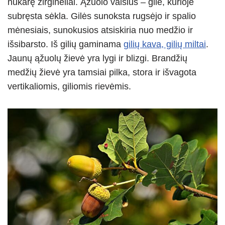
nukarę žirginėliai. Ąžuolo vaisius – gilė, kurioje
subręsta sėkla. Gilės sunoksta rugsėjo ir spalio
mėnesiais, sunokusios atsiskiria nuo medžio ir
išsibarsto. Iš gilių gaminama
gilių kava, gilių miltai
.
Jaunų ąžuolų žievė yra lygi ir blizgi. Brandžių
medžių žievė yra tamsiai pilka, stora ir išvagota
vertikaliomis, giliomis rievėmis.