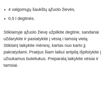
4 valgomųjų šaukštų ąžuolo žievės,
0,5 l degtinės.
Stiklainyje ąžuolo žievę užpilkite degtine, sandariai
uždarykite ir pastatykite į vėsią i tamsią vietą.
Stiklainį laikykite mėnesį, kartas nuo karto jį
pakratydami. Praėjus šiam laikui antpilą išpilstykite į
užsukamus buteliukus. Preparatą laikykite vėsiai ir
tamsiai.