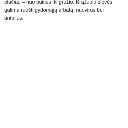
plačiau – nuo buities iki grožio. Iš ąžuolo žievės
galima ruošti gydomąją arbatą, nuovirus bei
antpilus.