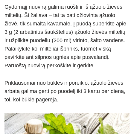
Gydomąjį nuovirą galima ruošti ir iš ąžuolo žievės
miltelių. Ši žaliava – tai ta pati džiovinta ąžuolo
žievė, tik sumalta kavamale. Į puodą suberkite apie
3 g (2 arbatinius šaukštelius) ąžuolo žievės miltelių
ir užpilkite puodeliu (200 ml) virinto, šalto vandens.
Palaikykite kol milteliai išbrinks, tuomet viską
pavirkite ant silpnos ugnies apie pusvalandį.
Paruoštą nuovirą perkoškite ir gerkite.
Priklausomai nuo būklės ir poreikio, ąžuolo žievės
arbatą galima gerti po puodelį iki 3 kartų per dieną,
tol, kol būklė pagerėja.