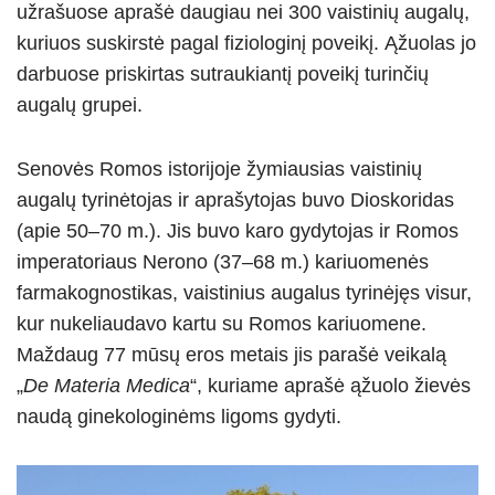
užrašuose aprašė daugiau nei 300 vaistinių augalų,
kuriuos suskirstė pagal fiziologinį poveikį. Ąžuolas jo
darbuose priskirtas sutraukiantį poveikį turinčių
augalų grupei.
Senovės Romos istorijoje žymiausias vaistinių
augalų tyrinėtojas ir aprašytojas buvo Dioskoridas
(apie 50–70 m.). Jis buvo karo gydytojas ir Romos
imperatoriaus Nerono (37–68 m.) kariuomenės
farmakognostikas, vaistinius augalus tyrinėjęs visur,
kur nukeliaudavo kartu su Romos kariuomene.
Maždaug 77 mūsų eros metais jis parašė veikalą
„
De Materia Medica
“, kuriame aprašė ąžuolo žievės
naudą ginekologinėms ligoms gydyti.