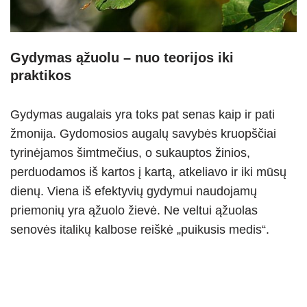
Gydymas ąžuolu – nuo teorijos iki
praktikos
Gydymas augalais yra toks pat senas kaip ir pati
žmonija. Gydomosios augalų savybės kruopščiai
tyrinėjamos šimtmečius, o sukauptos žinios,
perduodamos iš kartos į kartą, atkeliavo ir iki mūsų
dienų. Viena iš efektyvių gydymui naudojamų
priemonių yra ąžuolo žievė. Ne veltui ąžuolas
senovės italikų kalbose reiškė „puikusis medis“.