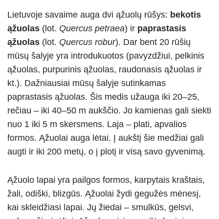
Lietuvoje savaime auga dvi ąžuolų rūšys:
bekotis
ąžuolas
(lot.
Quercus petraea
) ir
paprastasis
ąžuolas
(lot.
Quercus robur
). Dar bent 20 rūšių
mūsų šalyje yra introdukuotos (pavyzdžiui, pelkinis
ąžuolas, purpurinis ąžuolas, raudonasis ąžuolas ir
kt.). Dažniausiai mūsų šalyje sutinkamas
paprastasis ąžuolas. Šis medis užauga iki 20–25,
rečiau – iki 40–50 m aukščio. Jo kamienas gali siekti
nuo 1 iki 5 m skersmens. Laja – plati, apvalios
formos. Ąžuolai auga lėtai. Į aukštį šie medžiai gali
augti ir iki 200 metų, o į plotį ir visą savo gyvenimą.
Ąžuolo lapai yra pailgos formos, karpytais kraštais,
žali, odiški, blizgūs. Ąžuolai žydi gegužės mėnesį,
kai skleidžiasi lapai. Jų žiedai – smulkūs, gelsvi,