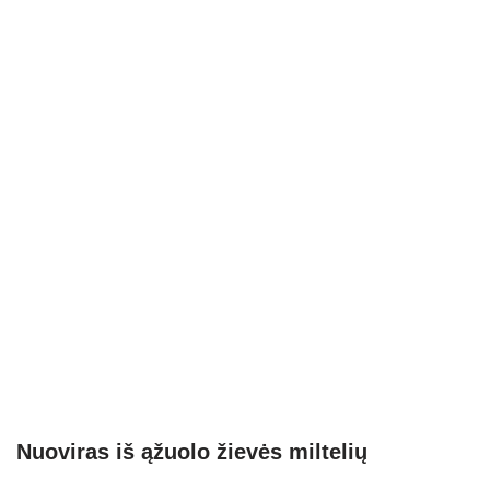
Nuoviras iš ąžuolo žievės miltelių