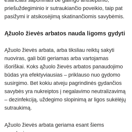
esančiais saponinais be galingo antiseptinio,
priešuždegiminio ir sutraukiančio poveikio, taip pat
pasižymi ir atsikosėjimą skatinančiomis savybėmis.
Ąžuolo žievės arbatos nauda ligoms gydyti
Ąžuolo žievės arbata, arba tiksliau reiktų sakyti
nuoviras, gali būti geriamas arba vartojamas
išoriškai. Koks ąžuolo žievės arbatos panaudojimo
būdas yra efektyviausias – priklauso nuo gydomo
susirgimo. Bet kokiu atveju pagrindinės gydančios
savybės yra nukreiptos į negalavimo neutralizavimą
– dezinfekciją, uždegimo slopinimą ar ligos sukėlėjų
sutraukimą.
Ąžuolo žievės arbata geriama esant šiems