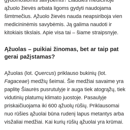
gydomosiomis savybėmis? Liaudies medicinoje
ąžuolo žievės arbata ligoms gydyti naudojama
šimtmečius. Ąžuolo žievės nauda neapsiriboja vien
medicininėmis savybėmis. Ją galima naudoti ir
kitokiais tikslais. Apie visa tai – šiame straipsnyje.
Ąžuolas – puikiai žinomas, bet ar taip pat
gerai pažįstamas?
Ąžuolas (lot.
Quercus
) priklauso bukinių (lot.
Fagaceae
) medžių šeimai. Šie medžiai savaime yra
paplitę Šiaurės pusrutulyje ir auga tiek atogrąžų, tiek
vidutinių platumų klimato juostoje. Pasaulyje
priskaičiuojama iki 600 ąžuolų rūšių. Priklausomai
nuo rūšies ąžuolai būna rudenį lapus metantys arba
visžaliai medžiai. Kai kurių rūšių ąžuolai yra krūmai.