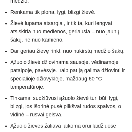
medžio.
Renkama tik plona, lygi, blizgi žievė.
Žievė lupama atsargiai, ir tik ta, kuri lengvai
atsiskiria nuo medienos, geriausia – nuo jaunų
šakų, ne nuo kamieno.
Dar geriau žievę rinkti nuo nukirstų medžio šakų.
Ąžuolo žievė džiovinama sausoje, vėdinamoje
patalpoje, pavėsyje. Taip pat ją galima džiovinti ir
specialioje džiovyklėje, maždaug 60 °C
temperatūroje.
Tinkamai sudžiūvusi ąžuolo žievė turi būti lygi,
blizgi, jos išorinė pusė pilkšvai rudos spalvos, o
vidinė – rusvai gelsva.
Ąžuolo žievės žaliava laikoma orui laidžiuose