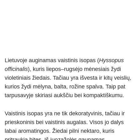
Lietuvoje auginamas vaistinis isopas (
Hyssopus
officinalis
), kuris liepos–rugsėjo mėnesiais žydi
violetiniais žiedais. Tačiau yra išvesta ir kitų veislių,
kurios žydi mėlyna, balta, rožine spalva. Taip pat
tarpusavyje skiriasi aukščiu bei kompaktiškumu.
Vaistinis isopas yra ne tik dekoratyvinis, tačiau ir
prieskoninis bei vaistinis augalas. Visos jo dalys
labai aromatingos. Žiedai pilni nektaro, kuris
pritraukia bites. Iš juozažolės gaunamas