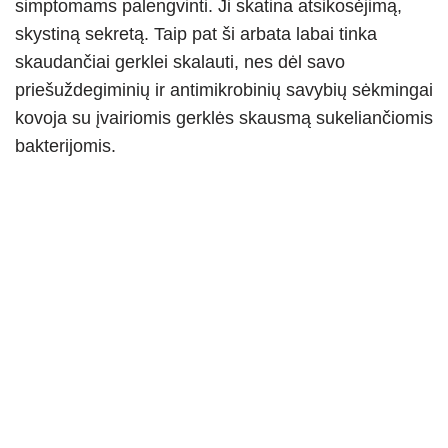
simptomams palengvinti. Ji skatina atsikosėjimą,
skystiną sekretą. Taip pat ši arbata labai tinka
skaudančiai gerklei skalauti, nes dėl savo
priešuždegiminių ir antimikrobinių savybių sėkmingai
kovoja su įvairiomis gerklės skausmą sukeliančiomis
bakterijomis.