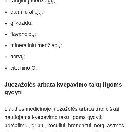
rauginių medžiagų;
eterinių aliejų;
glikozidų;
flavanoidų;
mineralinių medžiagų;
dervų;
vitamino C.
Juozažolės arbata kvėpavimo takų ligoms
gydyti
Liaudies medicinoje juozažolės arbata tradiciškai
naudojama kvėpavimo takų ligoms gydyti:
peršalimui, gripui, kosuliui, bronchitui, netgi astmos