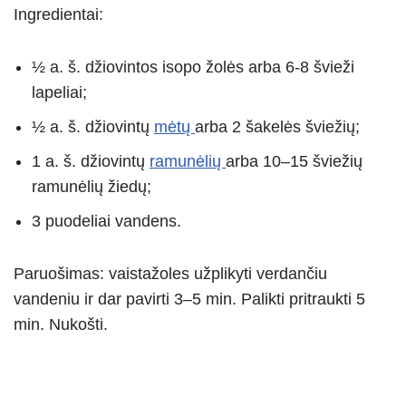
Ingredientai:
½ a. š. džiovintos isopo žolės arba 6-8 švieži
lapeliai;
½ a. š. džiovintų
mėtų
arba 2 šakelės šviežių;
1 a. š. džiovintų
ramunėlių
arba 10–15 šviežių
ramunėlių žiedų;
3 puodeliai vandens.
Paruošimas: vaistažoles užplikyti verdančiu
vandeniu ir dar pavirti 3–5 min. Palikti pritraukti 5
min. Nukošti.