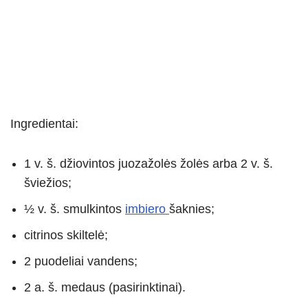
Ingredientai:
1 v. š. džiovintos juozažolės žolės arba 2 v. š.
šviežios;
½ v. š. smulkintos
imbiero
šaknies;
citrinos skiltelė;
2 puodeliai vandens;
2 a. š. medaus (pasirinktinai).