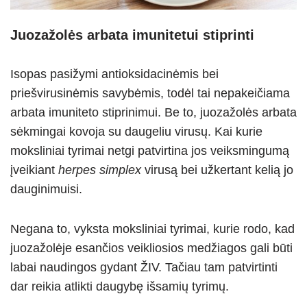
Juozažolės arbata imunitetui stiprinti
Isopas pasižymi antioksidacinėmis bei
priešvirusinėmis savybėmis, todėl tai nepakeičiama
arbata imuniteto stiprinimui. Be to, juozažolės arbata
sėkmingai kovoja su daugeliu virusų. Kai kurie
moksliniai tyrimai netgi patvirtina jos veiksmingumą
įveikiant
herpes simplex
virusą bei užkertant kelią jo
dauginimuisi.
Negana to, vyksta moksliniai tyrimai, kurie rodo, kad
juozažolėje esančios veikliosios medžiagos gali būti
labai naudingos gydant ŽIV. Tačiau tam patvirtinti
dar reikia atlikti daugybę išsamių tyrimų.