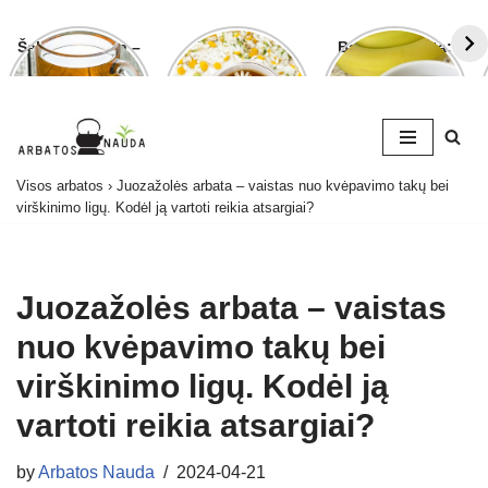
Šalavijo arbata –
Ramunėlių
Bananų arbata:
ligoms gydyti ir
arbata pagelbės
kuo ji naudinga
grožiui puoselėti
ne tik sutrikus
ir kaip ją
virškinimui
paruošti
Skip
Visos arbatos
›
Juozažolės arbata – vaistas nuo kvėpavimo takų bei
to
virškinimo ligų. Kodėl ją vartoti reikia atsargiai?
content
Juozažolės arbata – vaistas
nuo kvėpavimo takų bei
virškinimo ligų. Kodėl ją
vartoti reikia atsargiai?
by
Arbatos Nauda
2024-04-21