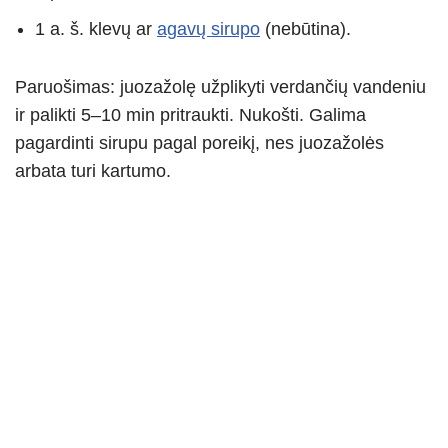
1 a. š. klevų ar
agavų sirupo
(nebūtina).
Paruošimas: juozažolę užplikyti verdančių vandeniu
ir palikti 5–10 min pritraukti. Nukošti. Galima
pagardinti sirupu pagal poreikį, nes juozažolės
arbata turi kartumo.