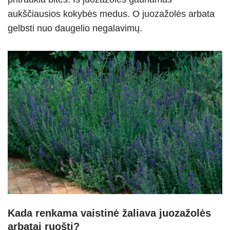
aukščiausios kokybės medus. O juozažolės arbata
gelbsti nuo daugelio negalavimų.
Kada renkama vaistinė žaliava juozažolės
arbatai ruošti?