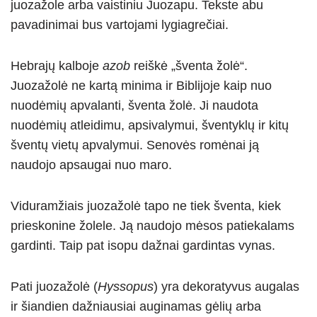
juozažole arba vaistiniu Juozapu. Tekste abu
pavadinimai bus vartojami lygiagrečiai.
Hebrajų kalboje
azob
reiškė „šventa žolė“.
Juozažolė ne kartą minima ir Biblijoje kaip nuo
nuodėmių apvalanti, šventa žolė. Ji naudota
nuodėmių atleidimu, apsivalymui, šventyklų ir kitų
šventų vietų apvalymui. Senovės romėnai ją
naudojo apsaugai nuo maro.
Viduramžiais juozažolė tapo ne tiek šventa, kiek
prieskonine žolele. Ją naudojo mėsos patiekalams
gardinti. Taip pat isopu dažnai gardintas vynas.
Pati juozažolė (
Hyssopus
) yra dekoratyvus augalas
ir šiandien dažniausiai auginamas gėlių arba