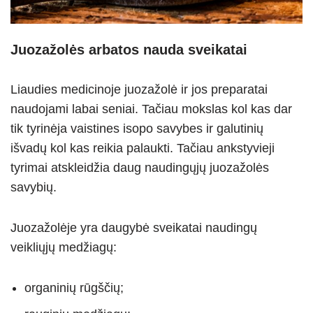
Juozažolės arbatos nauda sveikatai
Liaudies medicinoje juozažolė ir jos preparatai
naudojami labai seniai. Tačiau mokslas kol kas dar
tik tyrinėja vaistines isopo savybes ir galutinių
išvadų kol kas reikia palaukti. Tačiau ankstyvieji
tyrimai atskleidžia daug naudingųjų juozažolės
savybių.
Juozažolėje yra daugybė sveikatai naudingų
veikliųjų medžiagų:
organinių rūgščių;