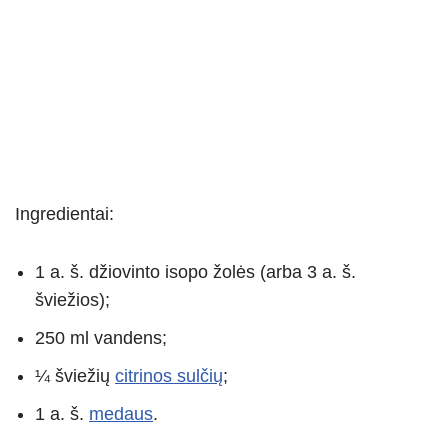
Ingredientai:
1 a. š. džiovinto isopo žolės (arba 3 a. š.
šviežios);
250 ml vandens;
¼ šviežių
citrinos sulčių
;
1 a. š.
medaus
.