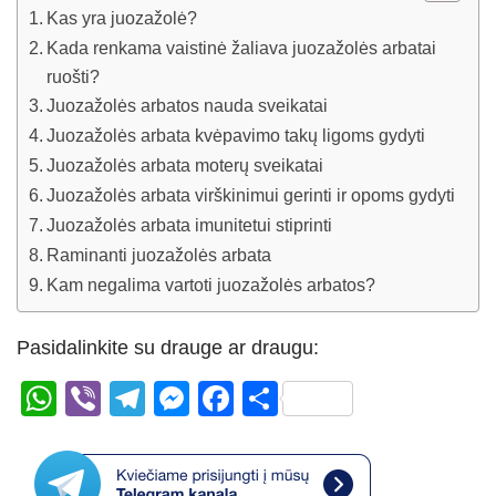
Kas yra juozažolė?
Kada renkama vaistinė žaliava juozažolės arbatai
ruošti?
Juozažolės arbatos nauda sveikatai
Juozažolės arbata kvėpavimo takų ligoms gydyti
Juozažolės arbata moterų sveikatai
Juozažolės arbata virškinimui gerinti ir opoms gydyti
Juozažolės arbata imunitetui stiprinti
Raminanti juozažolės arbata
Kam negalima vartoti juozažolės arbatos?
Pasidalinkite su drauge ar draugu:
W
Vi
T
M
F
S
h
b
el
e
a
h
at
er
e
ss
c
ar