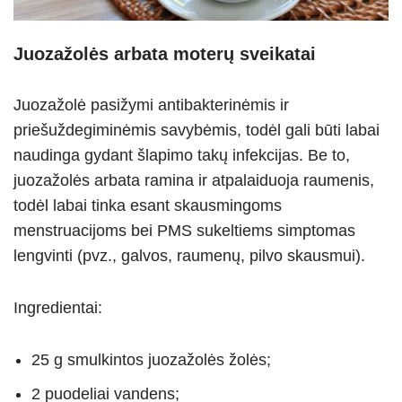
Juozažolės arbata moterų sveikatai
Juozažolė pasižymi antibakterinėmis ir
priešuždegiminėmis savybėmis, todėl gali būti labai
naudinga gydant šlapimo takų infekcijas. Be to,
juozažolės arbata ramina ir atpalaiduoja raumenis,
todėl labai tinka esant skausmingoms
menstruacijoms bei PMS sukeltiems simptomas
lengvinti (pvz., galvos, raumenų, pilvo skausmui).
Ingredientai:
25 g smulkintos juozažolės žolės;
2 puodeliai vandens;