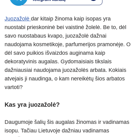
s
gr
e
e
e
A
a
n
b
Juozažolė
dar kitaip žinoma kaip isopas yra
p
m
g
o
nuostabi prieskoninė bei vaistinė žolelė. Be to, dėl
p
er
o
savo nuostabaus kvapo, juozažolė dažnai
k
naudojama kosmetikoje, parfumerijos pramonėje. O
dėl savo puikios išvaizdos auginama kaip
dekoratyvinis augalas. Gydomaisiais tikslais
dažniausiai naudojama juozažolės arbata. Kokiais
atvejais ji naudinga, o kam nereikėtų šios arbatos
vartoti?
Kas yra juozažolė?
Daugumoje šalių šis augalas žinomas ir vadinamas
isopu. Tačiau Lietuvoje dažniau vadinamas