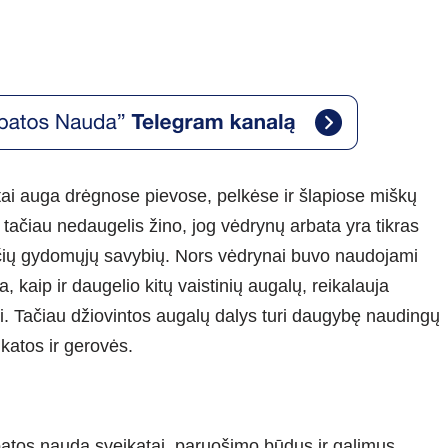
astai auga drėgnose pievose, pelkėse ir šlapiose miškų
, tačiau nedaugelis žino, jog vėdrynų arbata yra tikras
čių gydomųjų savybių. Nors vėdrynai buvo naudojami
, kaip ir daugelio kitų vaistinių augalų, reikalauja
i. Tačiau džiovintos augalų dalys turi daugybę naudingų
katos ir gerovės.
atos naudą sveikatai, paruošimo būdus ir galimus