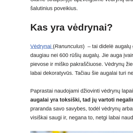
šalutinius poveikius.
Kas yra vėdrynai?
Vėdrynai
(
Ranunculus
) – tai didelė augalų 
daugiau nei 600 rūšių augalų. Jie auga įva
pievose ir miško pakraščiuose. Vėdrynų žied
labai dekoratyvūs. Tačiau šie augalai turi n
Paprastai naudojami džiovinti vėdrynų lapai
augalai yra toksiški, tad jų vartoti negal
praranda savo savybes, todėl vėdrynų arbat
visiškai saugi ir, negana to, netgi labai nau