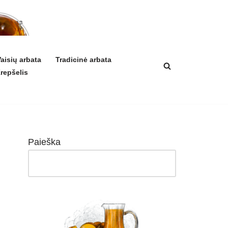
arbatos
a ir
ikis
izmui
aisių arbata
Tradicinė arbata
repšelis
Paieška