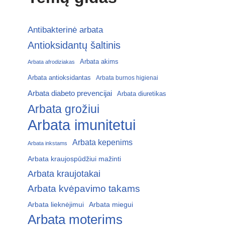
Antibakterinė arbata
Antioksidantų šaltinis
Arbata akims
Arbata afrodiziakas
Arbata antioksidantas
Arbata burnos higienai
Arbata diabeto prevencijai
Arbata diuretikas
Arbata grožiui
Arbata imunitetui
Arbata kepenims
Arbata inkstams
Arbata kraujospūdžiui mažinti
Arbata kraujotakai
Arbata kvėpavimo takams
Arbata lieknėjimui
Arbata miegui
Arbata moterims