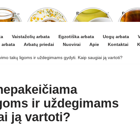
o arbata –
Ramunėlių
Bananų arbata:
Pelyno 
gydyti ir
arbata pagelbės
kuo ji naudinga
naud
 puoselėti
ne tik sutrikus
ir kaip ją
pove
virškinimui
paruošti
organ
ta
Vaistažolių arbata
Egzotiška arbata
Uogų arbata
V
 arbata
Arbatų priedai
Nuovirai
Apie
Kontaktai
K
o takų ligoms ir uždegimams gydyti. Kaip saugiai ją vartoti?
 nepakeičiama
igoms ir uždegimams
i ją vartoti?