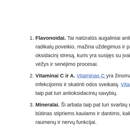
Flavonoidai.
Tai natūralūs augaliniai an
radikalų poveikio, mažina uždegimus ir pa
oksidacinį stresą, kuris yra susijęs su įvai
vėžys ir senėjimo procesai.
Vitaminai C ir A.
Vitaminas C
yra žinoma
infekcijomis ir skatinti odos sveikatą.
Vit
taip pat turi antioksidacinių savybių.
Mineralai.
Ši arbata taip pat turi svarbių 
būtinas stipriems kaulams ir dantims, ka
raumenų ir nervų funkcijai.