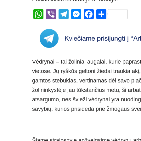
W
Vi
T
M
F
S
h
b
el
e
a
h
at
er
e
ss
c
ar
s
gr
e
e
e
A
a
n
b
Vėdrynai – tai žoliniai augalai, kurie papr
p
m
g
o
vietose. Jų ryškūs geltoni žiedai traukia akį
p
er
o
gamtos stebuklas, vertinamas dėl savo pla
k
žolininkystėje jau tūkstančius metų, ši arbata
atsargumo, nes švieži vėdrynai yra nuoding
savybių, kurios prisideda prie žmogaus svei
Šiame straipsnyje apžvelgsime vėdrynų arb