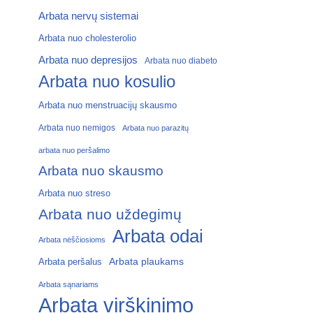
Arbata nervų sistemai
Arbata nuo cholesterolio
Arbata nuo depresijos
Arbata nuo diabeto
Arbata nuo kosulio
Arbata nuo menstruacijų skausmo
Arbata nuo nemigos
Arbata nuo parazitų
arbata nuo peršalimo
Arbata nuo skausmo
Arbata nuo streso
Arbata nuo uždegimų
Arbata odai
Arbata nėščiosioms
Arbata plaukams
Arbata peršalus
Arbata sąnariams
Arbata virškinimo