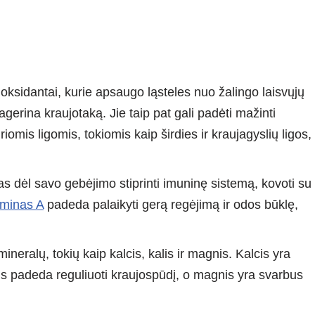
tioksidantai, kurie apsaugo ląsteles nuo žalingo laisvųjų
gerina kraujotaką. Jie taip pat gali padėti mažinti
riomis ligomis, tokiomis kaip širdies ir kraujagyslių ligos,
s dėl savo gebėjimo stiprinti imuninę sistemą, kovoti su
aminas A
padeda palaikyti gerą regėjimą ir odos būklę,
mineralų, tokių kaip kalcis, kalis ir magnis. Kalcis yra
lis padeda reguliuoti kraujospūdį, o magnis yra svarbus