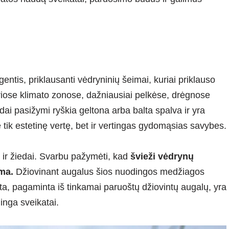
gentis, priklausanti vėdryninių šeimai, kuriai priklauso
iriose klimato zonose, dažniausiai pelkėse, drėgnose
ai pasižymi ryškia geltona arba balta spalva ir yra
e tik estetinę vertę, bet ir vertingas gydomąsias savybes.
 ir žiedai. Svarbu pažymėti, kad
švieži vėdrynų
ima.
Džiovinant augalus šios nuodingos medžiagos
a, pagaminta iš tinkamai paruoštų džiovintų augalų, yra
dinga sveikatai.