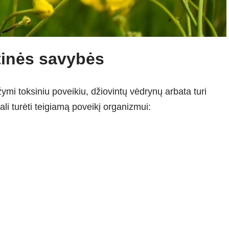
tinės savybės
ymi toksiniu poveikiu, džiovintų vėdrynų arbata turi
li turėti teigiamą poveikį organizmui: