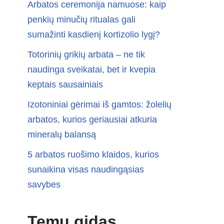
Arbatos ceremonija namuose: kaip
penkių minučių ritualas gali
sumažinti kasdienį kortizolio lygį?
Totorinių grikių arbata – ne tik
naudinga sveikatai, bet ir kvepia
keptais sausainiais
Izotoniniai gėrimai iš gamtos: žolelių
arbatos, kurios geriausiai atkuria
mineralų balansą
5 arbatos ruošimo klaidos, kurios
sunaikina visas naudingąsias
savybes
Temų gidas