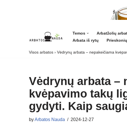
Šalavij
ligoms 
grožiui
Temos
Arbatžolių arba
Arbata iš rytų
Prieskonių
Skip
to
Visos arbatos
›
Vėdrynų arbata – nepakeičiama kvėpavim
content
Vėdrynų arbata –
kvėpavimo takų l
gydyti. Kaip saugia
by
Arbatos Nauda
2024-12-27