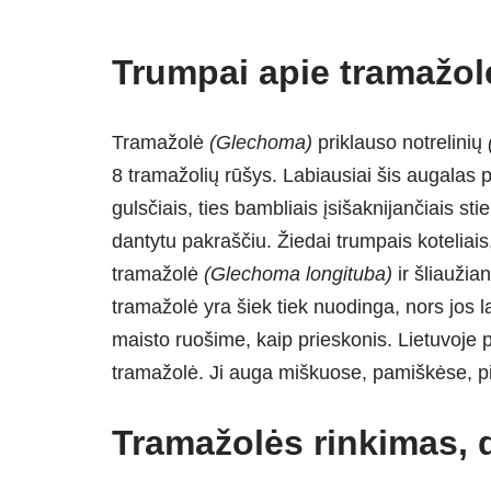
Trumpai apie tramažol
Tramažolė
(Glechoma)
priklauso notrelinių
8 tramažolių rūšys. Labiausiai šis augalas p
gulsčiais, ties bambliais įsišaknijančiais stie
dantytu pakraščiu. Žiedai trumpais koteliais
tramažolė
(Glechoma longituba)
ir šliaužia
tramažolė yra šiek tiek nuodinga, nors jos la
maisto ruošime, kaip prieskonis. Lietuvoje p
tramažolė. Ji auga miškuose, pamiškėse, p
Tramažolės rinkimas, 