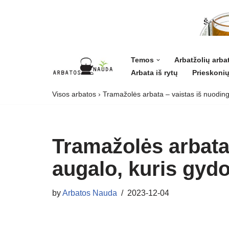
Šalavij
ligoms 
grožiui
Temos
Arbatžolių arba
Arbata iš rytų
Prieskonių
Skip
to
Visos arbatos
›
Tramažolės arbata – vaistas iš nuoding
content
Tramažolės arbata
augalo, kuris gyd
by
Arbatos Nauda
2023-12-04