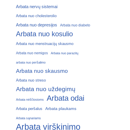
Arbata nervų sistemai
Arbata nuo cholesterolio
Arbata nuo depresijos
Arbata nuo diabeto
Arbata nuo kosulio
Arbata nuo menstruacijų skausmo
Arbata nuo nemigos
Arbata nuo parazitų
arbata nuo peršalimo
Arbata nuo skausmo
Arbata nuo streso
Arbata nuo uždegimų
Arbata odai
Arbata nėščiosioms
Arbata plaukams
Arbata peršalus
Arbata sąnariams
Arbata virškinimo