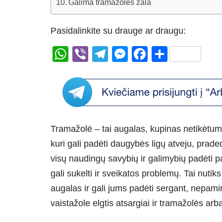
Galima tramažolės žala
Pasidalinkite su drauge ar draugu:
W
Vi
T
M
F
S
h
b
el
e
a
h
at
er
e
ss
c
ar
s
gr
e
e
e
A
a
n
b
Tramažolė – tai augalas, kupinas netikėtumų
p
m
g
o
kuri gali padėti daugybės ligų atveju, prade
p
er
o
visų naudingų savybių ir galimybių padėti p
k
gali sukelti ir sveikatos problemų. Tai nutiks
augalas ir gali jums padėti sergant, nepamir
vaistažole elgtis atsargiai ir tramažolės arbat