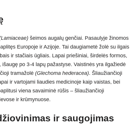
ę
(Lamiaceae)
šeimos augalų genčiai. Pasaulyje žinomos
aplitęs Europoje ir Azijoje. Tai daugiametė žolė su ilgais
bais ir stačiais ūgliais. Lapai priešiniai, širdelės formos,
, išaugę po 3-4 lapų pažastyse. Vaistinės yra ilgažiedė
nčioji tramažolė
(Glechoma hederacea)
. Šliaužiančioji
pai ir vartojami liaudies medicinoje kaip vaistas, bei
aplitusi viena savaiminė rūšis – šliaužiančioji
ievose ir krūmynuose.
džiovinimas ir saugojimas