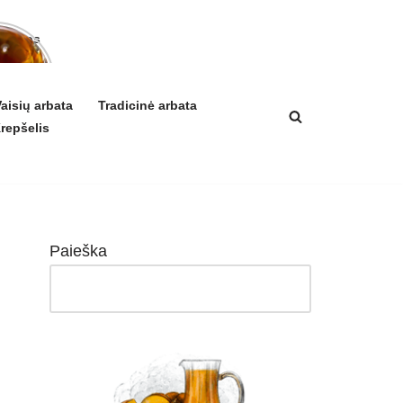
arbatos
a ir
ikis
izmui
aisių arbata
Tradicinė arbata
repšelis
Paieška