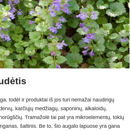
udėtis
a, todėl ir produktai iš jos turi nemažai naudingų
, dervų, karčiųjų medžiagų, saponinų, alkaloidų,
minorūgščių. Tramažolė tai pat yra mikroelementų, tokių
anganas, šaltinis. Be to, šio augalo lapuose yra gana