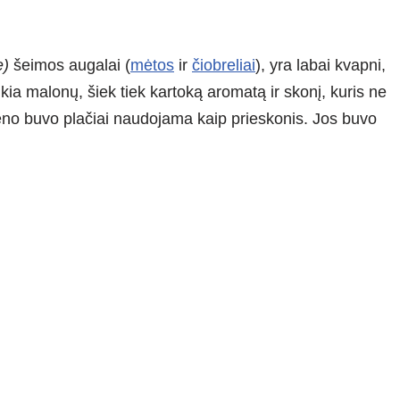
e)
šeimos augalai (
mėtos
ir
čiobreliai
), yra labai kvapni,
eikia malonų, šiek tiek kartoką aromatą ir skonį, kuris ne
eno buvo plačiai naudojama kaip prieskonis. Jos buvo