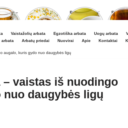
o arbata –
Ramunėlių
Bananų arbata:
Pelyno 
gydyti ir
arbata pagelbės
kuo ji naudinga
naud
 puoselėti
ne tik sutrikus
ir kaip ją
pove
virškinimui
paruošti
organ
ta
Vaistažolių arbata
Egzotiška arbata
Uogų arbata
V
 arbata
Arbatų priedai
Nuovirai
Apie
Kontaktai
K
o augalo, kuris gydo nuo daugybės ligų
 – vaistas iš nuodingo
o nuo daugybės ligų