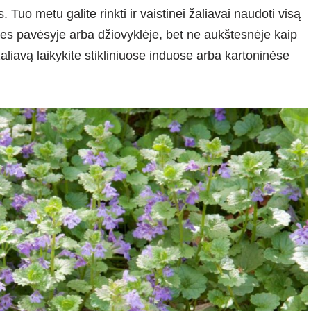
Tuo metu galite rinkti ir vaistinei žaliavai naudoti visą
les pavėsyje arba džiovyklėje, bet ne aukštesnėje kaip
aliavą laikykite stikliniuose induose arba kartoninėse