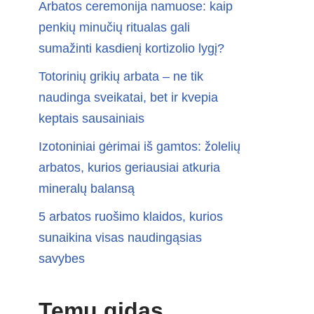
Arbatos ceremonija namuose: kaip
penkių minučių ritualas gali
sumažinti kasdienį kortizolio lygį?
Totorinių grikių arbata – ne tik
naudinga sveikatai, bet ir kvepia
keptais sausainiais
Izotoniniai gėrimai iš gamtos: žolelių
arbatos, kurios geriausiai atkuria
mineralų balansą
5 arbatos ruošimo klaidos, kurios
sunaikina visas naudingąsias
savybes
Temų gidas