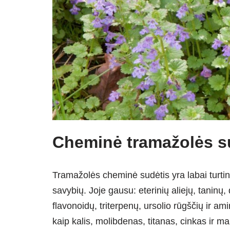
Cheminė tramažolės s
Tramažolės cheminė sudėtis yra labai turting
savybių. Joje gausu: eterinių aliejų, taninų
flavonoidų, triterpenų, ursolio rūgščių ir a
kaip kalis, molibdenas, titanas, cinkas ir m