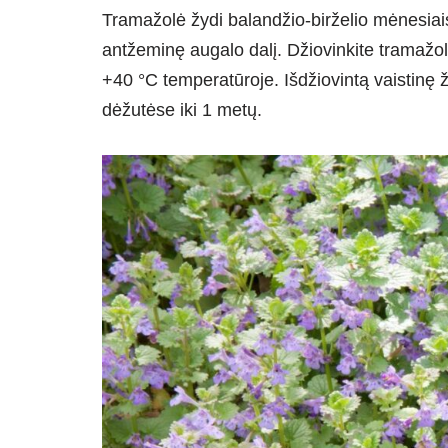
Tramažolė žydi balandžio-birželio mėnesiais. 
antžeminę augalo dalį. Džiovinkite tramažo
+40 °C temperatūroje. Išdžiovintą vaistinę ž
dėžutėse iki 1 metų.