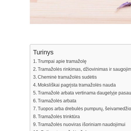
Turinys
Trumpai apie tramažolę
Tramažolės rinkimas, džiovinimas ir saugoji
Cheminė tramažolės sudėtis
Moksliškai pagrįsta tramažolės nauda
Tramažolė arbata vertinama daugelyje pasaul
Tramažolės arbata
Tuopos arba drebulės pumpurų, šeivamedžio 
Tramažolės trinktūra
Tramažolės nuoviras išoriniam naudojimui