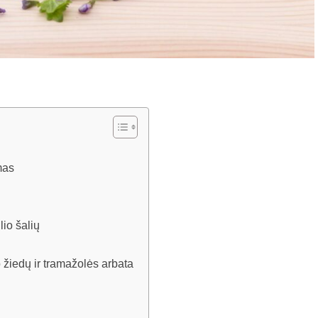
mas
io šalių
žiedų ir tramažolės arbata