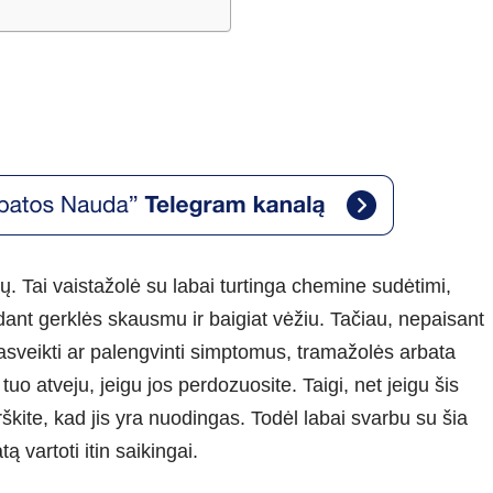
. Tai vaistažolė su labai turtinga chemine sudėtimi,
dant gerklės skausmu ir baigiat vėžiu. Tačiau, nepaisant
asveikti ar palengvinti simptomus, tramažolės arbata
 tuo atveju, jeigu jos perdozuosite. Taigi, net jeigu šis
škite, kad jis yra nuodingas. Todėl labai svarbu su šia
ą vartoti itin saikingai.