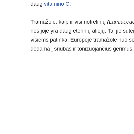
daug
vitamino C
.
Tramažolė, kaip ir visi notrelinių
(Lamiacea
nes joje yra daug eterinių aliejų. Tai jie sut
visiems patinka. Europoje tramažolė nuo s
dedama į sriubas ir tonizuojančius gėrimus.