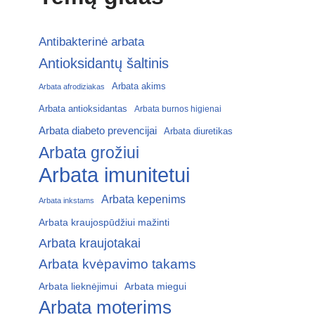
Antibakterinė arbata
Antioksidantų šaltinis
Arbata akims
Arbata afrodiziakas
Arbata antioksidantas
Arbata burnos higienai
Arbata diabeto prevencijai
Arbata diuretikas
Arbata grožiui
Arbata imunitetui
Arbata kepenims
Arbata inkstams
Arbata kraujospūdžiui mažinti
Arbata kraujotakai
Arbata kvėpavimo takams
Arbata lieknėjimui
Arbata miegui
Arbata moterims