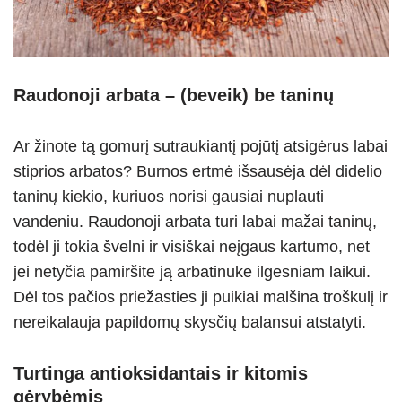
Raudonoji arbata – (beveik) be taninų
Ar žinote tą gomurį sutraukiantį pojūtį atsigėrus labai
stiprios arbatos? Burnos ertmė išsausėja dėl didelio
taninų kiekio, kuriuos norisi gausiai nuplauti
vandeniu. Raudonoji arbata turi labai mažai taninų,
todėl ji tokia švelni ir visiškai neįgaus kartumo, net
jei netyčia pamiršite ją arbatinuke ilgesniam laikui.
Dėl tos pačios priežasties ji puikiai malšina troškulį ir
nereikalauja papildomų skysčių balansui atstatyti.
Turtinga antioksidantais ir kitomis
gėrybėmis