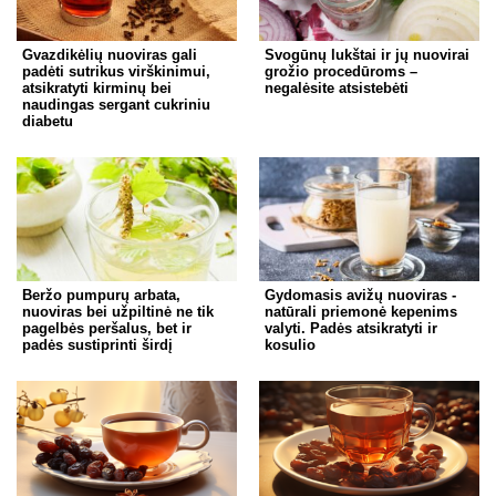
Gvazdikėlių nuoviras gali
Svogūnų lukštai ir jų nuovirai
padėti sutrikus virškinimui,
grožio procedūroms –
atsikratyti kirminų bei
negalėsite atsistebėti
naudingas sergant cukriniu
diabetu
Beržo pumpurų arbata,
Gydomasis avižų nuoviras -
nuoviras bei užpiltinė ne tik
natūrali priemonė kepenims
pagelbės peršalus, bet ir
valyti. Padės atsikratyti ir
padės sustiprinti širdį
kosulio