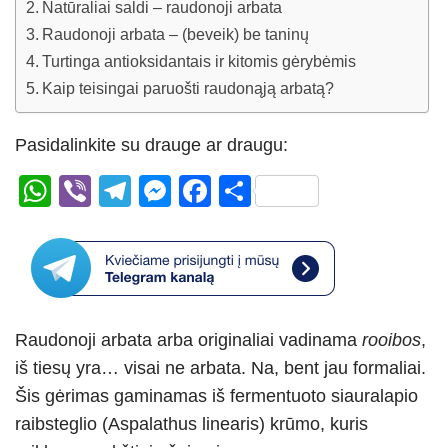
Natūraliai saldi – raudonoji arbata
Raudonoji arbata – (beveik) be taninų
Turtinga antioksidantais ir kitomis gėrybėmis
Kaip teisingai paruošti raudonąją arbatą?
Pasidalinkite su drauge ar draugu:
W
Vi
T
M
F
S
h
b
el
e
a
h
at
er
e
ss
c
ar
s
gr
e
e
e
A
a
n
b
Raudonoji arbata arba originaliai vadinama
rooibos
,
p
m
g
o
iš tiesų yra… visai ne arbata. Na, bent jau formaliai.
p
er
o
Šis gėrimas gaminamas iš fermentuoto siauralapio
k
raibsteglio (Aspalathus linearis) krūmo, kuris