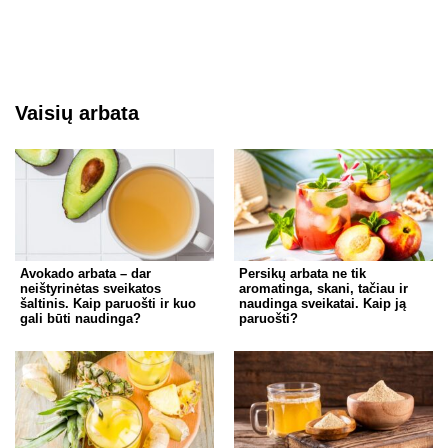
Vaisių arbata
Avokado arbata – dar
Persikų arbata ne tik
neištyrinėtas sveikatos
aromatinga, skani, tačiau ir
šaltinis. Kaip paruošti ir kuo
naudinga sveikatai. Kaip ją
gali būti naudinga?
paruošti?