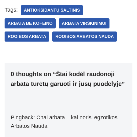
at
er
e
ss
c
ar
s
gr
e
e
e
Tags:
ANTIOKSIDANTŲ ŠALTINIS
A
a
n
b
ARBATA BE KOFEINO
ARBATA VIRŠKINIMUI
p
m
g
o
p
er
o
ROOIBOS ARBATA
ROOIBOS ARBATOS NAUDA
k
0 thoughts on “Štai kodėl raudonoji
arbata turėtų garuoti ir jūsų puodelyje”
Pingback:
Chai arbata – kai norisi egzotikos -
Arbatos Nauda