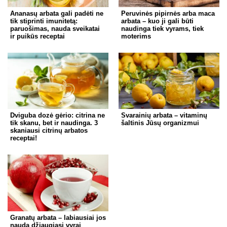
Ananasų arbata gali padėti ne
Peruvinės pipirnės arba maca
tik stiprinti imunitetą:
arbata – kuo ji gali būti
paruošimas, nauda sveikatai
naudinga tiek vyrams, tiek
ir puikūs receptai
moterims
Dviguba dozė gėrio: citrina ne
Svarainių arbata – vitaminų
tik skanu, bet ir naudinga. 3
šaltinis Jūsų organizmui
skaniausi citrinų arbatos
receptai!
Granatų arbata – labiausiai jos
nauda džiaugiasi vyrai