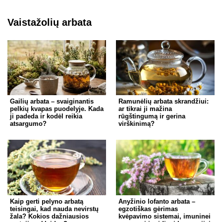
Vaistažolių arbata
Gailių arbata – svaiginantis
Ramunėlių arbata skrandžiui:
pelkių kvapas puodelyje. Kada
ar tikrai ji mažina
ji padeda ir kodėl reikia
rūgštingumą ir gerina
atsargumo?
virškinimą?
Kaip gerti pelyno arbatą
Anyžinio lofanto arbata –
teisingai, kad nauda nevirstų
egzotiškas gėrimas
žala? Kokios dažniausios
kvėpavimo sistemai, imuninei