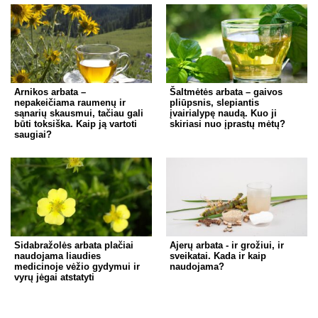
Arnikos arbata –
Šaltmėtės arbata – gaivos
nepakeičiama raumenų ir
pliūpsnis, slepiantis
sąnarių skausmui, tačiau gali
įvairialypę naudą. Kuo ji
būti toksiška. Kaip ją vartoti
skiriasi nuo įprastų mėtų?
saugiai?
Sidabražolės arbata plačiai
Ajerų arbata - ir grožiui, ir
naudojama liaudies
sveikatai. Kada ir kaip
medicinoje vėžio gydymui ir
naudojama?
vyrų jėgai atstatyti