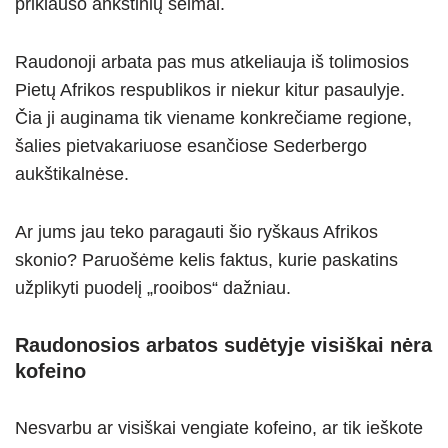
priklauso ankštinių šeimai.
Raudonoji arbata pas mus atkeliauja iš tolimosios
Pietų Afrikos respublikos ir niekur kitur pasaulyje.
Čia ji auginama tik viename konkrečiame regione,
šalies pietvakariuose esančiose Sederbergo
aukštikalnėse.
Ar jums jau teko paragauti šio ryškaus Afrikos
skonio? Paruošėme kelis faktus, kurie paskatins
užplikyti puodelį „rooibos“ dažniau.
Raudonosios arbatos sudėtyje visiškai nėra
kofeino
Nesvarbu ar visiškai vengiate kofeino, ar tik ieškote