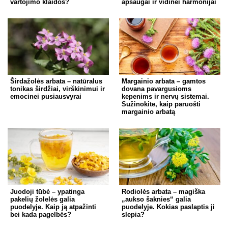
vartojimo klaidos?
apsaugai ir vidinei harmonijai
Širdažolės arbata – natūralus
Margainio arbata – gamtos
tonikas širdžiai, virškinimui ir
dovana pavargusioms
emocinei pusiausvyrai
kepenims ir nervų sistemai.
Sužinokite, kaip paruošti
margainio arbatą
Juodoji tūbė – ypatinga
Rodiolės arbata – magiška
pakelių žolelės galia
„aukso šaknies“ galia
puodelyje. Kaip ją atpažinti
puodelyje. Kokias paslaptis ji
bei kada pagelbės?
slepia?