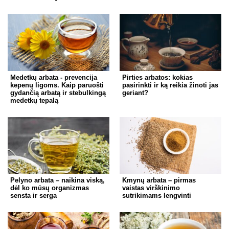
Medetkų arbata - prevencija
Pirties arbatos: kokias
kepenų ligoms. Kaip paruošti
pasirinkti ir ką reikia žinoti jas
gydančią arbatą ir stebulkingą
geriant?
medetkų tepalą
Pelyno arbata – naikina viską,
Kmynų arbata – pirmas
dėl ko mūsų organizmas
vaistas virškinimo
sensta ir serga
sutrikimams lengvinti