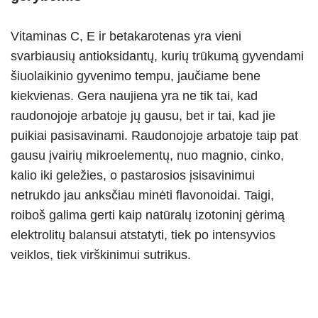
Vitaminas C, E ir betakarotenas yra vieni
svarbiausių antioksidantų, kurių trūkumą gyvendami
šiuolaikinio gyvenimo tempu, jaučiame bene
kiekvienas. Gera naujiena yra ne tik tai, kad
raudonojoje arbatoje jų gausu, bet ir tai, kad jie
puikiai pasisavinami. Raudonojoje arbatoje taip pat
gausu įvairių mikroelementų, nuo magnio, cinko,
kalio iki geležies, o pastarosios įsisavinimui
netrukdo jau anksčiau minėti flavonoidai. Taigi,
roiboš galima gerti kaip natūralų izotoninį gėrimą
elektrolitų balansui atstatyti, tiek po intensyvios
veiklos, tiek virškinimui sutrikus.