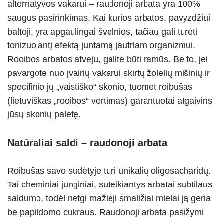
alternatyvos vakarui – raudonoji arbata yra 100%
saugus pasirinkimas. Kai kurios arbatos, pavyzdžiui
baltoji, yra apgaulingai švelnios, tačiau gali turėti
tonizuojantį efektą juntamą jautriam organizmui.
Rooibos arbatos atveju, galite būti ramūs. Be to, jei
pavargote nuo įvairių vakarui skirtų žolelių mišinių ir
specifinio jų „vaistiško“ skonio, tuomet roibušas
(lietuviškas „rooibos“ vertimas) garantuotai atgaivins
jūsų skonių paletę.
Natūraliai saldi – raudonoji arbata
Roibušas savo sudėtyje turi unikalių oligosacharidų.
Tai cheminiai junginiai, suteikiantys arbatai subtilaus
saldumo, todėl netgi mažieji smaližiai mielai ją geria
be papildomo cukraus. Raudonoji arbata pasižymi