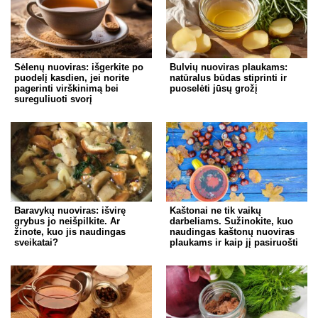
Sėlenų nuoviras: išgerkite po
Bulvių nuoviras plaukams:
puodelį kasdien, jei norite
natūralus būdas stiprinti ir
pagerinti virškinimą bei
puoselėti jūsų grožį
sureguliuoti svorį
Baravykų nuoviras: išvirę
Kaštonai ne tik vaikų
grybus jo neišpilkite. Ar
darbeliams. Sužinokite, kuo
žinote, kuo jis naudingas
naudingas kaštonų nuoviras
sveikatai?
plaukams ir kaip jį pasiruošti