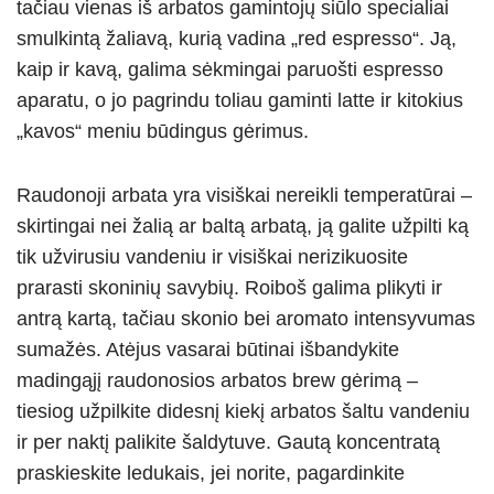
tačiau vienas iš arbatos gamintojų siūlo specialiai
smulkintą žaliavą, kurią vadina „red espresso“. Ją,
kaip ir kavą, galima sėkmingai paruošti espresso
aparatu, o jo pagrindu toliau gaminti latte ir kitokius
„kavos“ meniu būdingus gėrimus.
Raudonoji arbata yra visiškai nereikli temperatūrai –
skirtingai nei žalią ar baltą arbatą, ją galite užpilti ką
tik užvirusiu vandeniu ir visiškai nerizikuosite
prarasti skoninių savybių. Roiboš galima plikyti ir
antrą kartą, tačiau skonio bei aromato intensyvumas
sumažės. Atėjus vasarai būtinai išbandykite
madingąjį raudonosios arbatos brew gėrimą –
tiesiog užpilkite didesnį kiekį arbatos šaltu vandeniu
ir per naktį palikite šaldytuve. Gautą koncentratą
praskieskite ledukais, jei norite, pagardinkite