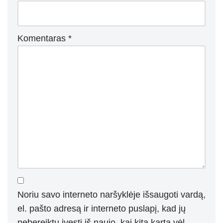
Komentaras
*
Noriu savo interneto naršyklėje išsaugoti vardą,
el. pašto adresą ir interneto puslapį, kad jų
nebereiktų įvesti iš naujo, kai kitą kartą vėl