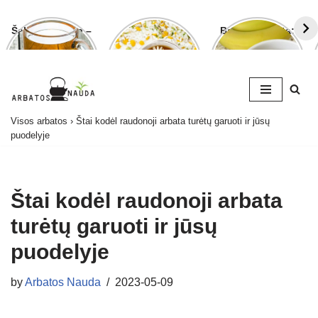
Šalavijo arbata –
Ramunėlių
Bananų arbata:
ligoms gydyti ir
arbata pagelbės
kuo ji naudinga
grožiui puoselėti
ne tik sutrikus
ir kaip ją
virškinimui
paruošti
Skip
Visos arbatos
›
Štai kodėl raudonoji arbata turėtų garuoti ir jūsų
to
puodelyje
content
Štai kodėl raudonoji arbata
turėtų garuoti ir jūsų
puodelyje
by
Arbatos Nauda
2023-05-09