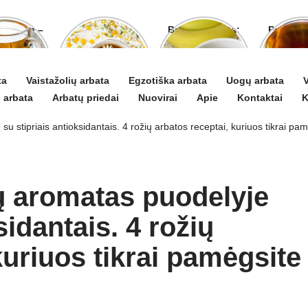
o arbata –
Ramunėlių
Bananų arbata:
Pelyno 
gydyti ir
arbata pagelbės
kuo ji naudinga
naud
 puoselėti
ne tik sutrikus
ir kaip ją
pove
virškinimui
paruošti
organ
ta
Vaistažolių arbata
Egzotiška arbata
Uogų arbata
V
 arbata
Arbatų priedai
Nuovirai
Apie
Kontaktai
K
u stipriais antioksidantais. 4 rožių arbatos receptai, kuriuos tikrai pa
ių aromatas puodelyje
sidantais. 4 rožių
kuriuos tikrai pamėgsite