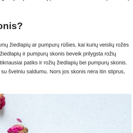
onis?
ų žiedlapių ar pumpurų rūšies, kai kurių veislių rožės
 žiedlapių ir pumpurų skonis beveik prilygsta rožių
tikriausiai patiks ir rožių žiedlapių bei pumpurų skonis.
 su švelniu saldumu. Nors jos skonis nėra itin stiprus,