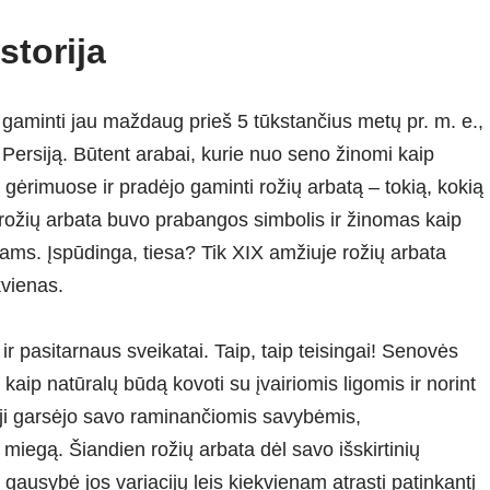
storija
gaminti jau maždaug prieš 5 tūkstančius metų pr. m. e.,
ir Persiją. Būtent arabai, kurie nuo seno žinomi kaip
 gėrimuose ir pradėjo gaminti rožių arbatą – tokią, kokią
rožių arbata buvo prabangos simbolis ir žinomas kaip
ams. Įspūdinga, tiesa? Tik XIX amžiuje rožių arbata
kvienas.
ir pasitarnaus sveikatai. Taip, taip teisingai! Senovės
aip natūralų būdą kovoti su įvairiomis ligomis ir norint
 ji garsėjo savo raminančiomis savybėmis,
miegą. Šiandien rožių arbata dėl savo išskirtinių
ausybė jos variacijų leis kiekvienam atrasti patinkantį