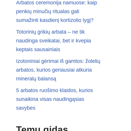
Arbatos ceremonija namuose: kaip
penkių minučių ritualas gali
sumažinti kasdienį kortizolio lygį?
Totorinių grikių arbata – ne tik
naudinga sveikatai, bet ir kvepia
keptais sausainiais
Izotoniniai gėrimai iš gamtos: žolelių
arbatos, kurios geriausiai atkuria
mineralų balansą
5 arbatos ruošimo klaidos, kurios
sunaikina visas naudingąsias
savybes
Temų gidas