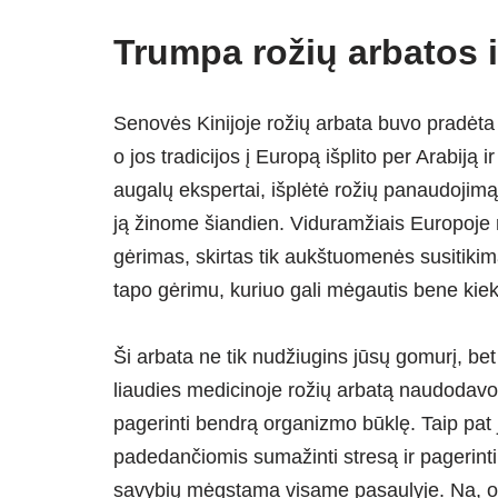
Trumpa rožių arbatos i
Senovės Kinijoje rožių arbata buvo pradėta 
o jos tradicijos į Europą išplito per Arabiją 
augalų ekspertai, išplėtė rožių panaudojimą
ją žinome šiandien. Viduramžiais Europoje 
gėrimas, skirtas tik aukštuomenės susitikim
tapo gėrimu, kuriuo gali mėgautis bene kie
Ši arbata ne tik nudžiugins jūsų gomurį, bet 
liaudies medicinoje rožių arbatą naudodavo k
pagerinti bendrą organizmo būklę. Taip pat
padedančiomis sumažinti stresą ir pagerinti 
savybių mėgstama visame pasaulyje. Na, o g