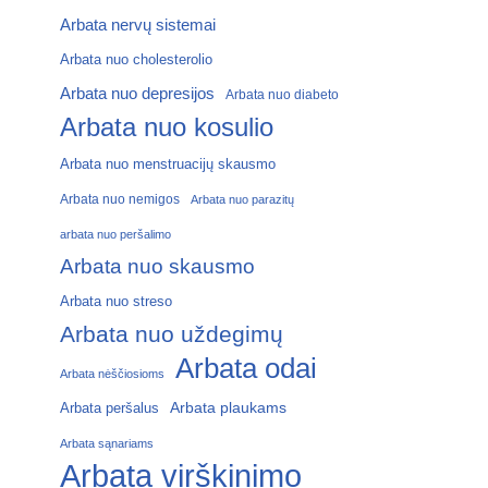
Arbata nervų sistemai
Arbata nuo cholesterolio
Arbata nuo depresijos
Arbata nuo diabeto
Arbata nuo kosulio
Arbata nuo menstruacijų skausmo
Arbata nuo nemigos
Arbata nuo parazitų
arbata nuo peršalimo
Arbata nuo skausmo
Arbata nuo streso
Arbata nuo uždegimų
Arbata odai
Arbata nėščiosioms
Arbata plaukams
Arbata peršalus
Arbata sąnariams
Arbata virškinimo