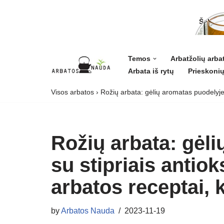
Šalavij
ligoms 
grožiui
Temos
Arbatžolių arba
Arbata iš rytų
Prieskonių
Skip
to
Visos arbatos
›
Rožių arbata: gėlių aromatas puodelyje s
content
Rožių arbata: gėl
su stipriais antiok
arbatos receptai, 
by
Arbatos Nauda
2023-11-19