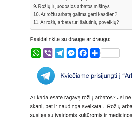
Rožių ir juodosios arbatos mišinys
Ar rožių arbatą galima gerti kasdien?
Ar rožių arbata turi šalutinių poveikių?
Pasidalinkite su drauge ar draugu:
W
Vi
T
M
F
S
h
b
el
e
a
h
at
er
e
ss
c
ar
s
gr
e
e
e
A
a
n
b
Ar kada esate ragavę rožių arbatos? Jei ne, 
p
m
g
o
skani, bet ir naudinga sveikatai. Rožių arba
p
er
o
susijęs su įvairiomis kultūromis ir medicino
k