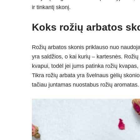
ir tinkantį skonį.
Koks rožių arbatos sk
Rožių arbatos skonis priklauso nuo naudojam
yra saldžios, o kai kurių – kartesnės. Rožių
kvapui, todėl jei jums patinka rožių kvapas, 
Tikra rožių arbata yra švelnaus gėlių skonio
tačiau juntamas nuostabus rožių aromatas.