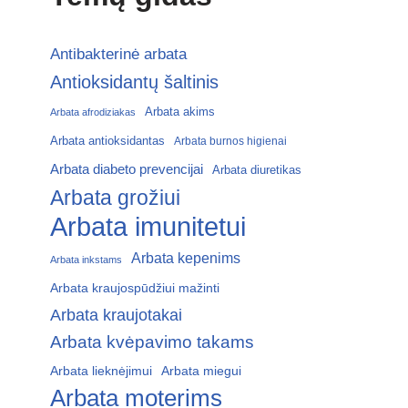
Antibakterinė arbata
Antioksidantų šaltinis
Arbata akims
Arbata afrodiziakas
Arbata antioksidantas
Arbata burnos higienai
Arbata diabeto prevencijai
Arbata diuretikas
Arbata grožiui
Arbata imunitetui
Arbata kepenims
Arbata inkstams
Arbata kraujospūdžiui mažinti
Arbata kraujotakai
Arbata kvėpavimo takams
Arbata lieknėjimui
Arbata miegui
Arbata moterims