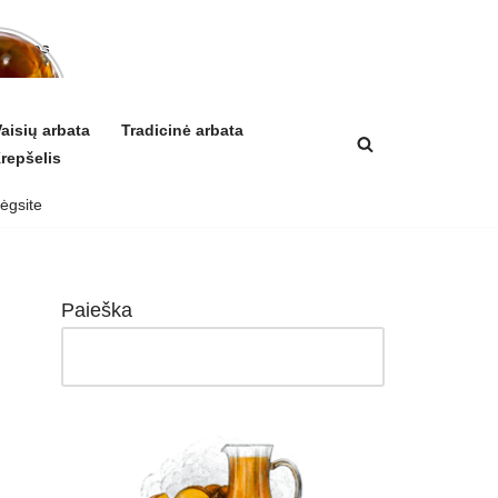
arbatos
a ir
ikis
izmui
aisių arbata
Tradicinė arbata
repšelis
mėgsite
Paieška