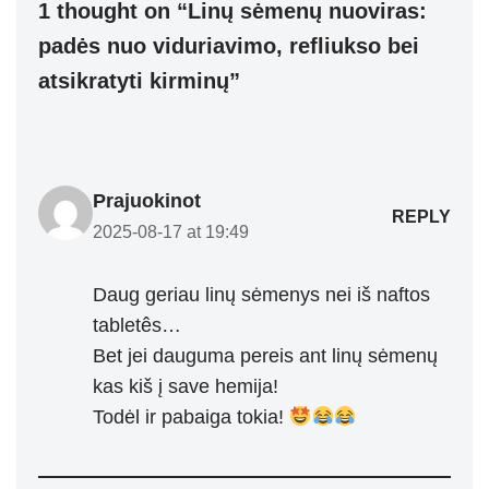
1 thought on “Linų sėmenų nuoviras:
padės nuo viduriavimo, refliukso bei
atsikratyti kirminų”
Prajuokinot
REPLY
2025-08-17 at 19:49
Daug geriau linų sėmenys nei iš naftos
tabletês…
Bet jei dauguma pereis ant linų sėmenų
kas kiš į save hemija!
Todėl ir pabaiga tokia!