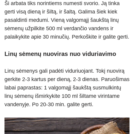
Ši arbata tiks norintiems numesti svorio. Ją tinka
gerti visą dieną ir šiltą, ir šaltą. Galima šiek kiek
pasaldinti medumi. Vieną valgomąjį šaukštą linų
sėmenų užpilkite 500 ml verdančio vandens ir
palaikykite apie 30 minučių. Perkoškite ir galite gerti.
Linų sėmenų nuoviras nuo viduriavimo
Linų sėmenys gali padėti viduriuojant. Tokį nuovirą
gerkite 2-3 kartus per dieną, 2-3 dienas. Paruošimas
labai paprastas: 1 valgomąjį šaukštą susmulkintų
linų sėmenų išmirkykite 100 ml šiltame virintame
vandenyje. Po 20-30 min. galite gerti.