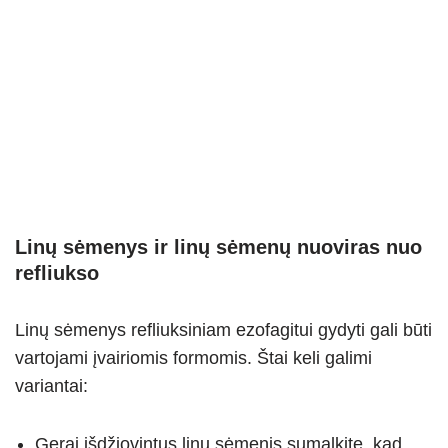
Linų sėmenys ir linų sėmenų nuoviras nuo
refliukso
Linų sėmenys refliuksiniam ezofagitui gydyti gali būti
vartojami įvairiomis formomis. Štai keli galimi
variantai:
Gerai išdžiovintus linų sėmenis sumalkite, kad