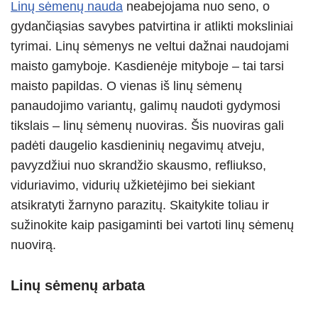
Linų sėmenų nauda
neabejojama nuo seno, o
p
m
g
o
gydančiąsias savybes patvirtina ir atlikti moksliniai
p
er
o
tyrimai. Linų sėmenys ne veltui dažnai naudojami
k
maisto gamyboje. Kasdienėje mityboje – tai tarsi
maisto papildas. O vienas iš linų sėmenų
panaudojimo variantų, galimų naudoti gydymosi
tikslais – linų sėmenų nuoviras. Šis nuoviras gali
padėti daugelio kasdieninių negavimų atveju,
pavyzdžiui nuo skrandžio skausmo, refliukso,
viduriavimo, vidurių užkietėjimo bei siekiant
atsikratyti žarnyno parazitų. Skaitykite toliau ir
sužinokite kaip pasigaminti bei vartoti linų sėmenų
nuovirą.
Linų sėmenų arbata