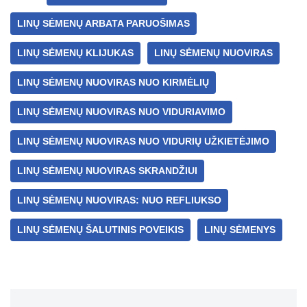
A
a
n
b
LINŲ SĖMENŲ ARBATA PARUOŠIMAS
p
m
g
o
p
er
o
LINŲ SĖMENŲ KLIJUKAS
LINŲ SĖMENŲ NUOVIRAS
k
LINŲ SĖMENŲ NUOVIRAS NUO KIRMĖLIŲ
LINŲ SĖMENŲ NUOVIRAS NUO VIDURIAVIMO
LINŲ SĖMENŲ NUOVIRAS NUO VIDURIŲ UŽKIETĖJIMO
LINŲ SĖMENŲ NUOVIRAS SKRANDŽIUI
LINŲ SĖMENŲ NUOVIRAS: NUO REFLIUKSO
LINŲ SĖMENŲ ŠALUTINIS POVEIKIS
LINŲ SĖMENYS