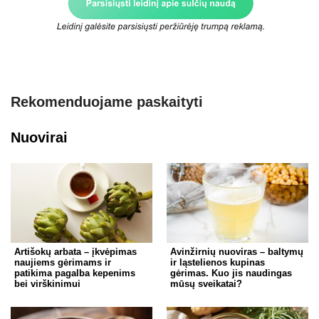
Rekomenduojame paskaityti
Nuovirai
Artišokų arbata – įkvėpimas
Avinžirnių nuoviras – baltymų
naujiems gėrimams ir
ir ląstelienos kupinas
patikima pagalba kepenims
gėrimas. Kuo jis naudingas
bei virškinimui
mūsų sveikatai?