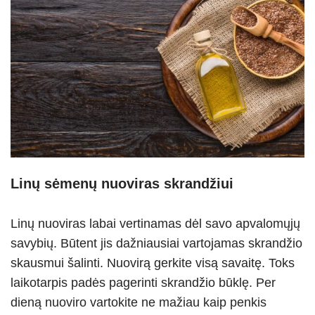
Linų sėmenų nuoviras skrandžiui
Linų nuoviras labai vertinamas dėl savo apvalomųjų
savybių. Būtent jis dažniausiai vartojamas skrandžio
skausmui šalinti. Nuovirą gerkite visą savaitę. Toks
laikotarpis padės pagerinti skrandžio būklę. Per
dieną nuoviro vartokite ne mažiau kaip penkis