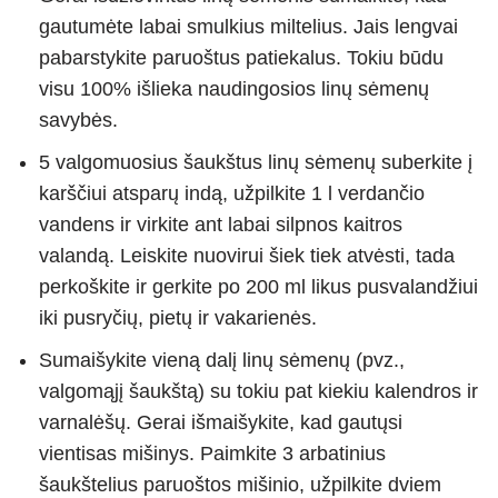
gautumėte labai smulkius miltelius. Jais lengvai
pabarstykite paruoštus patiekalus. Tokiu būdu
visu 100% išlieka naudingosios linų sėmenų
savybės.
5 valgomuosius šaukštus linų sėmenų suberkite į
karščiui atsparų indą, užpilkite 1 l verdančio
vandens ir virkite ant labai silpnos kaitros
valandą. Leiskite nuovirui šiek tiek atvėsti, tada
perkoškite ir gerkite po 200 ml likus pusvalandžiui
iki pusryčių, pietų ir vakarienės.
Sumaišykite vieną dalį linų sėmenų (pvz.,
valgomąjį šaukštą) su tokiu pat kiekiu kalendros ir
varnalėšų. Gerai išmaišykite, kad gautųsi
vientisas mišinys. Paimkite 3 arbatinius
šaukštelius paruoštos mišinio, užpilkite dviem