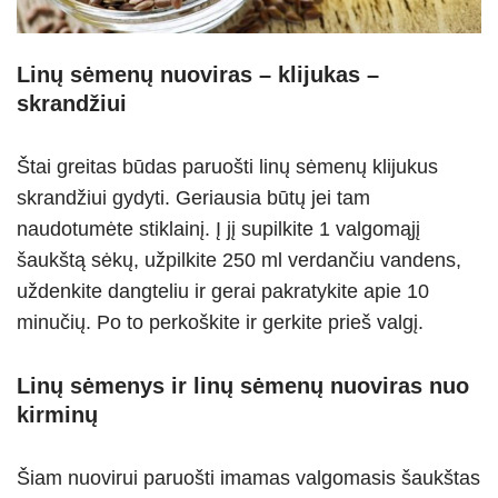
Linų sėmenų nuoviras – klijukas –
skrandžiui
Štai greitas būdas paruošti linų sėmenų klijukus
skrandžiui gydyti. Geriausia būtų jei tam
naudotumėte stiklainį. Į jį supilkite 1 valgomąjį
šaukštą sėkų, užpilkite 250 ml verdančiu vandens,
uždenkite dangteliu ir gerai pakratykite apie 10
minučių. Po to perkoškite ir gerkite prieš valgį.
Linų sėmenys ir linų sėmenų nuoviras nuo
kirminų
Šiam nuovirui paruošti imamas valgomasis šaukštas