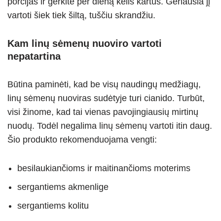
porcijas ir gerkite per dieną kelis kartus. Geriausia jį
vartoti šiek tiek šiltą, tuščiu skrandžiu.
Kam linų sėmenų nuoviro vartoti
nepatartina
Būtina paminėti, kad be visų naudingų medžiagų,
linų sėmenų nuoviras sudėtyje turi cianido. Turbūt,
visi žinome, kad tai vienas pavojingiausių mirtinų
nuodų. Todėl negalima linų sėmenų vartoti itin daug.
Šio produkto rekomenduojama vengti:
besilaukiančioms ir maitinančioms moterims
sergantiems akmenlige
sergantiems kolitu