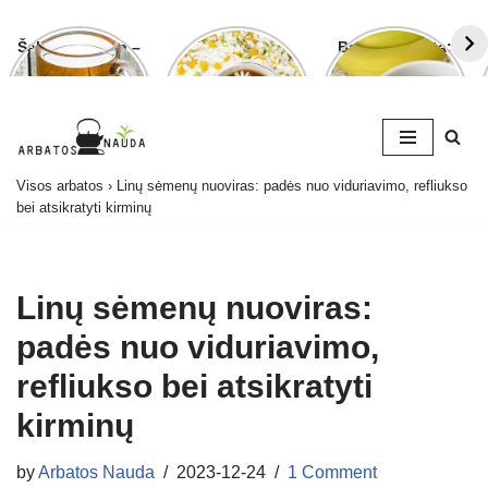
Šalavijo arbata –
Ramunėlių
Bananų arbata:
ligoms gydyti ir
arbata pagelbės
kuo ji naudinga
grožiui puoselėti
ne tik sutrikus
ir kaip ją
virškinimui
paruošti
Skip
Visos arbatos
›
Linų sėmenų nuoviras: padės nuo viduriavimo, refliukso
to
bei atsikratyti kirminų
content
Linų sėmenų nuoviras:
padės nuo viduriavimo,
refliukso bei atsikratyti
kirminų
by
Arbatos Nauda
2023-12-24
1 Comment