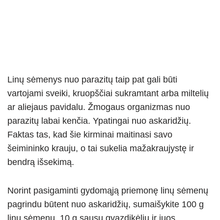
Linų sėmenys nuo parazitų taip pat gali būti
vartojami sveiki, kruopščiai sukramtant arba miltelių
ar aliejaus pavidalu. Žmogaus organizmas nuo
parazitų labai kenčia. Ypatingai nuo askaridžių.
Faktas tas, kad šie kirminai maitinasi savo
šeimininko krauju, o tai sukelia mažakraujystę ir
bendrą išsekimą.
Norint pasigaminti gydomąją priemonę linų sėmenų
pagrindu būtent nuo askaridžių, sumaišykite 100 g
linų sėmenų, 10 g sausų gvazdikėlių ir juos