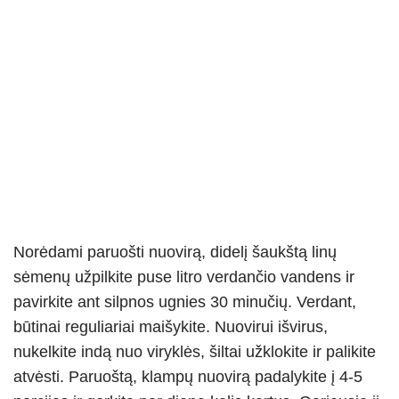
Norėdami paruošti nuovirą, didelį šaukštą linų
sėmenų užpilkite puse litro verdančio vandens ir
pavirkite ant silpnos ugnies 30 minučių. Verdant,
būtinai reguliariai maišykite. Nuovirui išvirus,
nukelkite indą nuo viryklės, šiltai užklokite ir palikite
atvėsti. Paruoštą, klampų nuovirą padalykite į 4-5