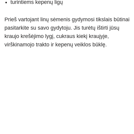
turintiems kepenų ligų
Prieš vartojant linų sėmenis gydymosi tikslais būtinai
pasitarkite su savo gydytoju. Jis turėtų ištirti jūsų
kraujo krešėjimo lygį, cukraus kiekį kraujyje,
virškinamojo trakto ir kepenų veiklos būklę.