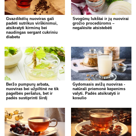
Gvazdikėlių nuoviras gali
Svogūnų lukštai ir jų nuovirai
padėti sutrikus virškinimui,
grožio procedūroms –
atsikratyti kirminų bei
negalėsite atsistebėti
naudingas sergant cukriniu
diabetu
Beržo pumpurų arbata,
Gydomasis avižų nuoviras -
nuoviras bei užpiltinė ne tik
natūrali priemonė kepenims
pagelbės peršalus, bet ir
valyti. Padės atsikratyti ir
padės sustiprinti širdį
kosulio