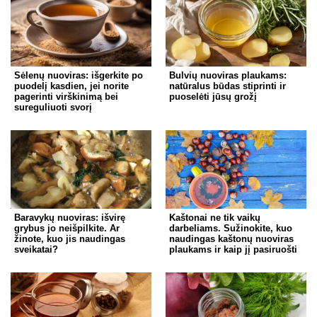
Sėlenų nuoviras: išgerkite po
Bulvių nuoviras plaukams:
puodelį kasdien, jei norite
natūralus būdas stiprinti ir
pagerinti virškinimą bei
puoselėti jūsų grožį
sureguliuoti svorį
Baravykų nuoviras: išvirę
Kaštonai ne tik vaikų
grybus jo neišpilkite. Ar
darbeliams. Sužinokite, kuo
žinote, kuo jis naudingas
naudingas kaštonų nuoviras
sveikatai?
plaukams ir kaip jį pasiruošti