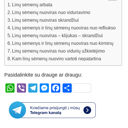
Linų sėmenų arbata
Linų sėmenų nuoviras nuo viduriavimo
Linų sėmenų nuoviras skrandžiui
Linų sėmenys ir linų sėmenų nuoviras nuo refliukso
Linų sėmenų nuoviras – klijukas – skrandžiui
Linų sėmenys ir linų sėmenų nuoviras nuo kirminų
Linų sėmenų nuoviras nuo vidurių užkietėjimo
Kam linų sėmenų nuoviro vartoti nepatartina
Pasidalinkite su drauge ar draugu:
W
Vi
T
M
F
S
h
b
el
e
a
h
at
er
e
ss
c
ar
s
gr
e
e
e
A
a
n
b