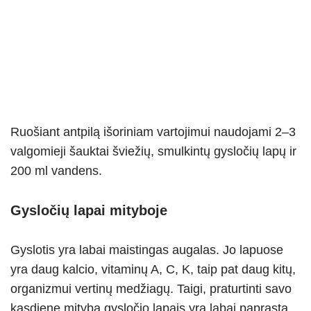
Ruošiant antpilą išoriniam vartojimui naudojami 2–3
valgomieji šauktai šviežių, smulkintų gysločių lapų ir
200 ml vandens.
Gysločių lapai mityboje
Gyslotis yra labai maistingas augalas. Jo lapuose
yra daug kalcio, vitaminų A, C, K, taip pat daug kitų,
organizmui vertinų medžiagų. Taigi, praturtinti savo
kasdienę mitybą gysločio lapais yra labai paprasta.