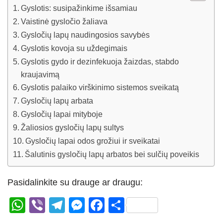
Gyslotis: susipažinkime išsamiau
Vaistinė gysločio žaliava
Gysločių lapų naudingosios savybės
Gyslotis kovoja su uždegimais
Gyslotis gydo ir dezinfekuoja žaizdas, stabdo
kraujavimą
Gyslotis palaiko virškinimo sistemos sveikatą
Gysločių lapų arbata
Gysločių lapai mityboje
Žaliosios gysločių lapų sultys
Gysločių lapai odos grožiui ir sveikatai
Šalutinis gysločių lapų arbatos bei sulčių poveikis
Pasidalinkite su drauge ar draugu:
W
Vi
T
M
F
S
h
b
el
e
a
h