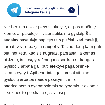
at
er
e
ss
c
ar
s
gr
e
e
e
A
a
n
b
Kur beeitume – ar pievos takelyje, ar pas močiutę
p
m
g
o
kieme, ar pakelėje – visur sutiksime gyslotį. Šis
p
er
o
augalas pasaulyje paplitęs taip plačiai, kad matė jį,
k
turbūt, visi, o pažįsta daugelis. Tačiau daug kam gali
būti netikėta, kad šis augalas, paprastai laikomas
piktžole, iš tiesų yra žmogaus sveikatos draugas.
Gysločių arbata gali būti efektyvi pagalbininkė
ligoms gydyti. Apibendrintai galima sakyti, kad
gysločių arbatos nauda pasižymi trimis
pagrindinėmis gydomosiomis savybėmis. Kokiomis
– sužinosite perskaitę šį straipsnį.