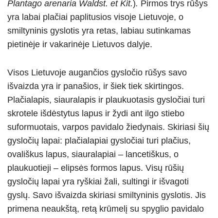
Plantago arenaria Waldst. et Kit.
)
.
Pirmos trys rūšys
yra labai plačiai paplitusios visoje Lietuvoje, o
smiltyninis gyslotis yra retas, labiau sutinkamas
pietinėje ir vakarinėje Lietuvos dalyje.
Visos Lietuvoje augančios gysločio rūšys savo
išvaizda yra ir panašios, ir šiek tiek skirtingos.
Plačialapis, siauralapis ir plaukuotasis gysločiai turi
skrotele išdėstytus lapus ir žydi ant ilgo stiebo
suformuotais, varpos pavidalo žiedynais. Skiriasi šių
gysločių lapai: plačialapiai gysločiai turi plačius,
ovališkus lapus, siauralapiai – lancetiškus, o
plaukuotieji – elipsės formos lapus. Visų rūšių
gysločių lapai yra ryškiai žali, sultingi ir išvagoti
gyslų. Savo išvaizda skiriasi smiltyninis gyslotis. Jis
primena neaukštą, retą krūmelį su spyglio pavidalo