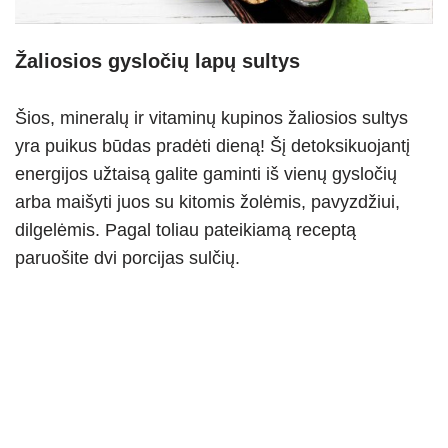
Žaliosios gysločių lapų sultys
Šios, mineralų ir vitaminų kupinos žaliosios sultys
yra puikus būdas pradėti dieną! Šį detoksikuojantį
energijos užtaisą galite gaminti iš vienų gysločių
arba maišyti juos su kitomis žolėmis, pavyzdžiui,
dilgelėmis. Pagal toliau pateikiamą receptą
paruošite dvi porcijas sulčių.