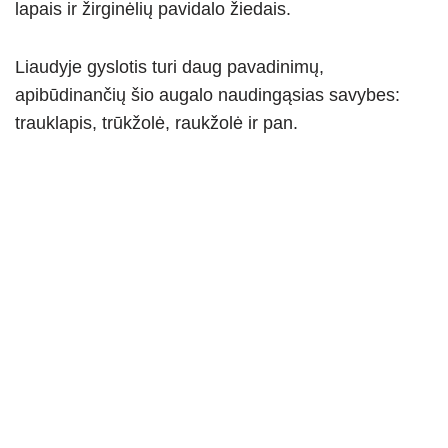
lapais ir žirginėlių pavidalo žiedais.
Liaudyje gyslotis turi daug pavadinimų,
apibūdinančių šio augalo naudingąsias savybes:
trauklapis, trūkžolė, raukžolė ir pan.