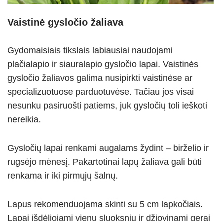
Vaistinė gysločio žaliava
Gydomaisiais tikslais labiausiai naudojami
plačialapio ir siauralapio gysločio lapai. Vaistinės
gysločio žaliavos galima nusipirkti vaistinėse ar
specializuotuose parduotuvėse. Tačiau jos visai
nesunku pasiruošti patiems, juk gysločių toli ieškoti
nereikia.
Gysločių lapai renkami augalams žydint – birželio ir
rugsėjo mėnesį. Pakartotinai lapų žaliava gali būti
renkama ir iki pirmųjų šalnų.
Lapus rekomenduojama skinti su 5 cm lapkočiais.
Lapai išdėliojami vienu sluoksniu ir džiovinami gerai