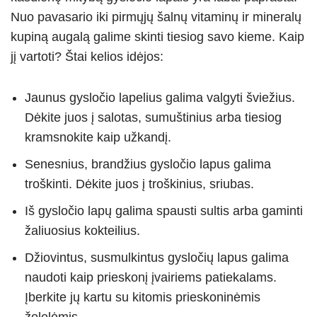
Nuo pavasario iki pirmųjų šalnų vitaminų ir mineralų
kupiną augalą galime skinti tiesiog savo kieme. Kaip
jį vartoti? Štai kelios idėjos:
Jaunus gysločio lapelius galima valgyti šviežius.
Dėkite juos į salotas, sumuštinius arba tiesiog
kramsnokite kaip užkandį.
Senesnius, brandžius gysločio lapus galima
troškinti. Dėkite juos į troškinius, sriubas.
Iš gysločio lapų galima spausti sultis arba gaminti
žaliuosius kokteilius.
Džiovintus, susmulkintus gysločių lapus galima
naudoti kaip prieskonį įvairiems patiekalams.
Įberkite jų kartu su kitomis prieskoninėmis
žolelėmis.