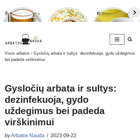
Šalavijo arbata –
Ramunėlių
Bananų arbata:
ligoms gydyti ir
arbata pagelbės
kuo ji naudinga
grožiui puoselėti
ne tik sutrikus
ir kaip ją
virškinimui
paruošti
Skip
Visos arbatos
›
Gysločių arbata ir sultys: dezinfekuoja, gydo uždegimus
to
bei padeda virškinimui
content
Gysločių arbata ir sultys:
dezinfekuoja, gydo
uždegimus bei padeda
virškinimui
by
Arbatos Nauda
2023-09-22