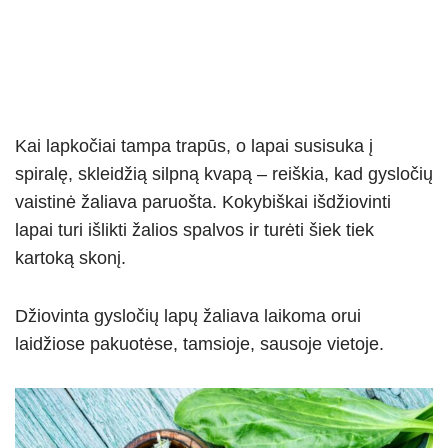
Kai lapkočiai tampa trapūs, o lapai susisuka į
spiralę, skleidžią silpną kvapą – reiškia, kad gysločių
vaistinė žaliava paruošta. Kokybiškai išdžiovinti
lapai turi išlikti žalios spalvos ir turėti šiek tiek
kartoką skonį.
Džiovinta gysločių lapų žaliava laikoma orui
laidžiose pakuotėse, tamsioje, sausoje vietoje.