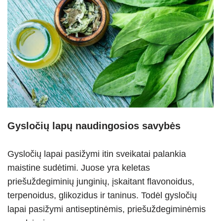
Gysločių lapų naudingosios savybės
Gysločių lapai pasižymi itin sveikatai palankia
maistine sudėtimi. Juose yra keletas
priešuždegiminių junginių, įskaitant flavonoidus,
terpenoidus, glikozidus ir taninus. Todėl gysločių
lapai pasižymi antiseptinėmis, priešuždegiminėmis