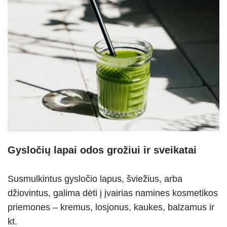
Gysločių lapai odos grožiui ir sveikatai
Susmulkintus gysločio lapus, šviežius, arba
džiovintus, galima dėti į įvairias namines kosmetikos
priemones – kremus, losjonus, kaukes, balzamus ir
kt.