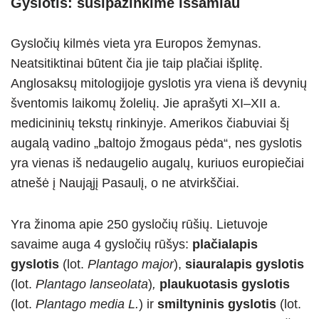
Gyslotis: susipažinkime išsamiau
Gysločių kilmės vieta yra Europos žemynas.
Neatsitiktinai būtent čia jie taip plačiai išplitę.
Anglosaksų mitologijoje gyslotis yra viena iš devynių
šventomis laikomų žolelių. Jie aprašyti XI–XII a.
medicininių tekstų rinkinyje. Amerikos čiabuviai šį
augalą vadino „baltojo žmogaus pėda“, nes gyslotis
yra vienas iš nedaugelio augalų, kuriuos europiečiai
atnešė į Naująjį Pasaulį, o ne atvirkščiai.
Yra žinoma apie 250 gysločių rūšių. Lietuvoje
savaime auga 4 gysločių rūšys:
plačialapis
gyslotis
(lot.
Plantago major
),
siauralapis gyslotis
(lot.
Plantago lanseolata
)
,
plaukuotasis gyslotis
(lot.
Plantago
media L.
) ir
smiltyninis gyslotis
(lot.