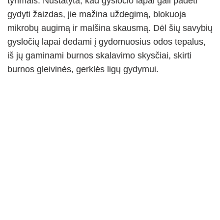
tyrimais. Nustatyta, kad gysločio lapai gali padėti
gydyti žaizdas, jie mažina uždegimą, blokuoja
mikrobų augimą ir malšina skausmą. Dėl šių savybių
gysločių lapai dedami į gydomuosius odos tepalus,
iš jų gaminami burnos skalavimo skysčiai, skirti
burnos gleivinės, gerklės ligų gydymui.