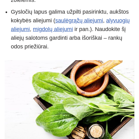
Gysločių lapus galima užpilti pasirinktu, aukštos
kokybės aliejumi (
saulėgrąžų aliejumi
,
alyvuogių
aliejumi
,
migdolų aliejumi
ir pan.). Naudokite šį
aliejų salotoms gardinti arba išoriškai – rankų
odos priežiūrai.