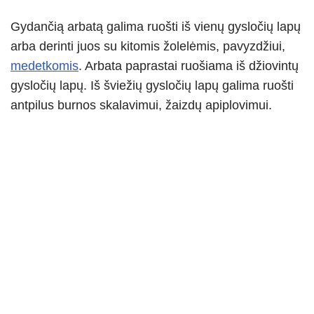
Gydančią arbatą galima ruošti iš vienų gysločių lapų
arba derinti juos su kitomis žolelėmis, pavyzdžiui,
medetkomis
. Arbata paprastai ruošiama iš džiovintų
gysločių lapų. Iš šviežių gysločių lapų galima ruošti
antpilus burnos skalavimui, žaizdų apiplovimui.