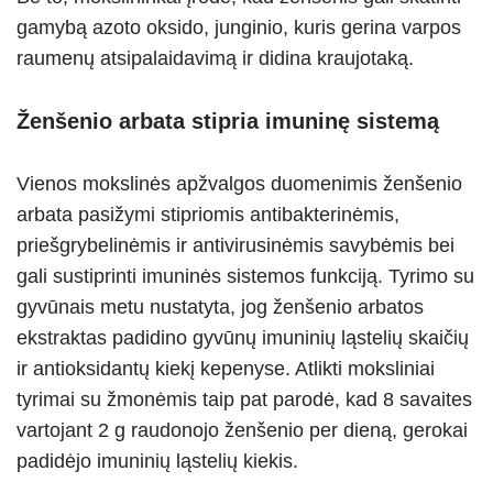
gamybą azoto oksido, junginio, kuris gerina varpos
raumenų atsipalaidavimą ir didina kraujotaką.
Ženšenio arbata stipria imuninę sistemą
Vienos mokslinės apžvalgos duomenimis ženšenio
arbata pasižymi stipriomis antibakterinėmis,
priešgrybelinėmis ir antivirusinėmis savybėmis bei
gali sustiprinti imuninės sistemos funkciją. Tyrimo su
gyvūnais metu nustatyta, jog ženšenio arbatos
ekstraktas padidino gyvūnų imuninių ląstelių skaičių
ir antioksidantų kiekį kepenyse. Atlikti moksliniai
tyrimai su žmonėmis taip pat parodė, kad 8 savaites
vartojant 2 g raudonojo ženšenio per dieną, gerokai
padidėjo imuninių ląstelių kiekis.