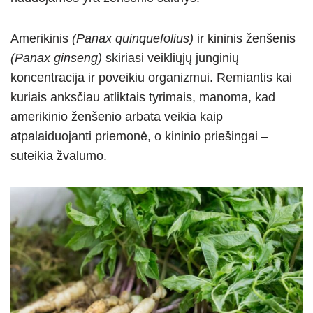
Amerikinis
(Panax quinquefolius)
ir kininis ženšenis
(Panax ginseng)
skiriasi veikliųjų junginių
koncentracija ir poveikiu organizmui. Remiantis kai
kuriais anksčiau atliktais tyrimais, manoma, kad
amerikinio ženšenio arbata veikia kaip
atpalaiduojanti priemonė, o kininio priešingai –
suteikia žvalumo.