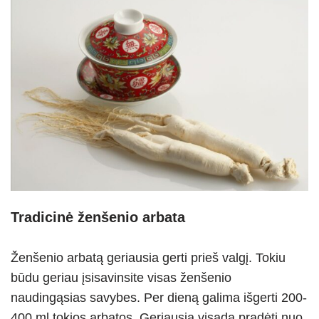
Tradicinė ženšenio arbata
Ženšenio arbatą geriausia gerti prieš valgį. Tokiu
būdu geriau įsisavinsite visas ženšenio
naudingąsias savybes. Per dieną galima išgerti 200-
400 ml tokios arbatos. Geriausia visada pradėti nuo