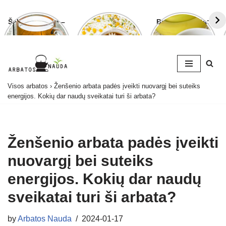
Šalavijo arbata –
Ramunėlių
Bananų arbata:
ligoms gydyti ir
arbata pagelbės
kuo ji naudinga
grožiui puoselėti
ne tik sutrikus
ir kaip ją
virškinimui
paruošti
Skip
Visos arbatos
›
Ženšenio arbata padės įveikti nuovargį bei suteiks
to
energijos. Kokių dar naudų sveikatai turi ši arbata?
content
Ženšenio arbata padės įveikti
nuovargį bei suteiks
energijos. Kokių dar naudų
sveikatai turi ši arbata?
by
Arbatos Nauda
2024-01-17