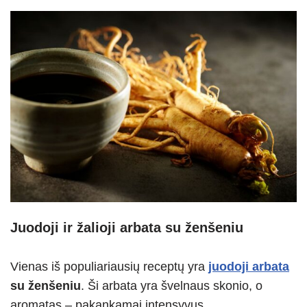
Juodoji ir žalioji arbata su ženšeniu
Vienas iš populiariausių receptų yra
juodoji arbata
su ženšeniu
. Ši arbata yra švelnaus skonio, o
aromatas – pakankamai intensyvus.