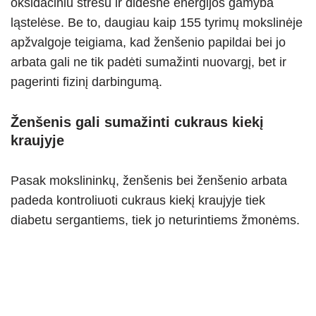
oksidaciniu stresu ir didesne energijos gamyba
ląstelėse. Be to, daugiau kaip 155 tyrimų mokslinėje
apžvalgoje teigiama, kad ženšenio papildai bei jo
arbata gali ne tik padėti sumažinti nuovargį, bet ir
pagerinti fizinį darbingumą.
Ženšenis gali sumažinti cukraus kiekį
kraujyje
Pasak mokslininkų, ženšenis bei ženšenio arbata
padeda kontroliuoti cukraus kiekį kraujyje tiek
diabetu sergantiems, tiek jo neturintiems žmonėms.