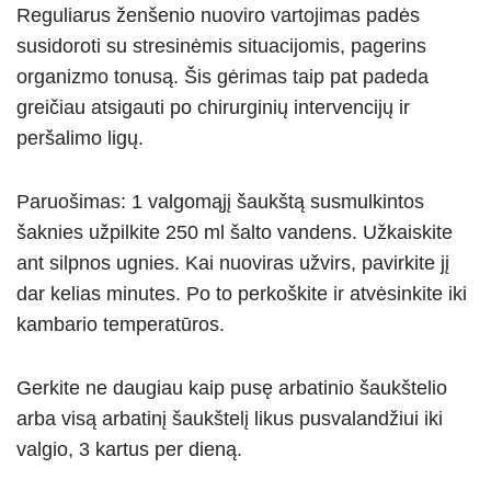
Reguliarus ženšenio nuoviro vartojimas padės
susidoroti su stresinėmis situacijomis, pagerins
organizmo tonusą. Šis gėrimas taip pat padeda
greičiau atsigauti po chirurginių intervencijų ir
peršalimo ligų.
Paruošimas: 1 valgomąjį šaukštą susmulkintos
šaknies užpilkite 250 ml šalto vandens. Užkaiskite
ant silpnos ugnies. Kai nuoviras užvirs, pavirkite jį
dar kelias minutes. Po to perkoškite ir atvėsinkite iki
kambario temperatūros.
Gerkite ne daugiau kaip pusę arbatinio šaukštelio
arba visą arbatinį šaukštelį likus pusvalandžiui iki
valgio, 3 kartus per dieną.