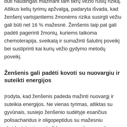
būti naudingas mažinant tam tikrų vėžio rūšių riziką.
Atlikus kelių tyrimų apžvalgą, padaryta išvada, kad
ženšenį vartojantiems žmonėms rizika susirgti vėžiu
gali būti net 16 % mažesnė. Ženšenis taip pat gali
padėti pagerinti žmonių, kuriems taikoma
chemoterapija, sveikatą ir sumažinti šalutinį poveikį
bei sustiprinti kai kurių vėžio gydymo metodų
poveikį.
Ženšenis gali padėti kovoti su nuovargiu ir
suteikti energijos
Įrodyta, kad ženšenis padeda mažinti nuovargį ir
suteikia energijos. Ne vienas tyrimas, atliktas su
gyvūnais, susiejo ženšenio sudėtyje esančius
polisacharidus ir oligopeptidus su mažesniu