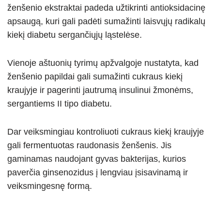
ženšenio ekstraktai padeda užtikrinti antioksidacinę
apsaugą, kuri gali padėti sumažinti laisvųjų radikalų
kiekį diabetu sergančiųjų ląstelėse.
Vienoje aštuonių tyrimų apžvalgoje nustatyta, kad
ženšenio papildai gali sumažinti cukraus kiekį
kraujyje ir pagerinti jautrumą insulinui žmonėms,
sergantiems II tipo diabetu.
Dar veiksmingiau kontroliuoti cukraus kiekį kraujyje
gali fermentuotas raudonasis ženšenis. Jis
gaminamas naudojant gyvas bakterijas, kurios
paverčia ginsenozidus į lengviau įsisavinamą ir
veiksmingesnę formą.