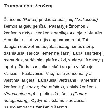
Trumpai apie ženšenį
Ženšenis
(Panax)
priklauso aralijinių
(Araliaceae)
šeimos augalų genčiai. Pasaulyje žinomos 8
ženšenio rūšys. Ženšenis paplitęs Azijoje ir Šiaurės
Amerikoje. Lietuvoje jis auginamas retai. Tai
daugiametis žolinis augalas, išauginantis storą,
dažniausiai šakotą liemeninę šaknį. Lapai susitelkę į
menturius, sudėtiniai, plaštakiški, sudaryti iš dantytų
lapelių. Žiedai susitelkę į skėtį augalo viršūnėje.
Vaisius – kaulavaisis. Visų rūšių ženšeniai yra
vaistiniai augalai. Labiausiai vertinami – amerikinis
ženšenis
(Panax quinquefolius)
, kininis ženšenis
(Panax ginseng)
ir pietinis ženšenis
(Panax
notoginseng).
Gydymo tikslams plačiausiai
naudojamos yra ženšenio šaknys.