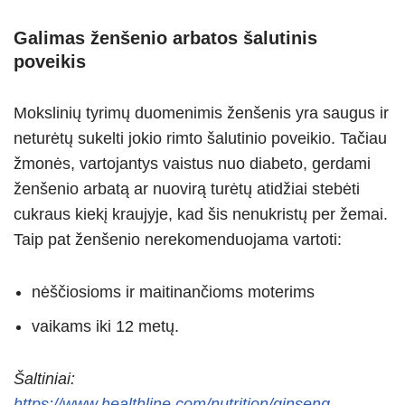
Galimas ženšenio arbatos šalutinis
poveikis
Mokslinių tyrimų duomenimis ženšenis yra saugus ir
neturėtų sukelti jokio rimto šalutinio poveikio. Tačiau
žmonės, vartojantys vaistus nuo diabeto, gerdami
ženšenio arbatą ar nuovirą turėtų atidžiai stebėti
cukraus kiekį kraujyje, kad šis nenukristų per žemai.
Taip pat ženšenio nerekomenduojama vartoti:
nėščiosioms ir maitinančioms moterims
vaikams iki 12 metų.
Šaltiniai:
https://www.healthline.com/nutrition/ginseng-