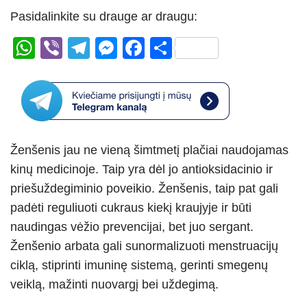
Pasidalinkite su drauge ar draugu:
W
Vi
T
M
F
S
h
b
el
e
a
h
at
er
e
ss
c
ar
s
gr
e
e
e
A
a
n
b
Ženšenis jau ne vieną šimtmetį plačiai naudojamas
p
m
g
o
kinų medicinoje. Taip yra dėl jo antioksidacinio ir
p
er
o
priešuždegiminio poveikio. Ženšenis, taip pat gali
k
padėti reguliuoti cukraus kiekį kraujyje ir būti
naudingas vėžio prevencijai, bet juo sergant.
Ženšenio arbata gali sunormalizuoti menstruacijų
ciklą, stiprinti imuninę sistemą, gerinti smegenų
veiklą, mažinti nuovargį bei uždegimą.