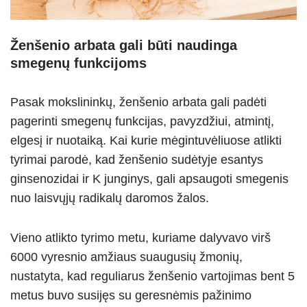
Ženšenio arbata gali būti naudinga
smegenų funkcijoms
Pasak mokslininkų, ženšenio arbata gali padėti
pagerinti smegenų funkcijas, pavyzdžiui, atmintį,
elgesį ir nuotaiką. Kai kurie mėgintuvėliuose atlikti
tyrimai parodė, kad ženšenio sudėtyje esantys
ginsenozidai ir K junginys, gali apsaugoti smegenis
nuo laisvųjų radikalų daromos žalos.
Vieno atlikto tyrimo metu, kuriame dalyvavo virš
6000 vyresnio amžiaus suaugusių žmonių,
nustatyta, kad reguliarus ženšenio vartojimas bent 5
metus buvo susijęs su geresnėmis pažinimo