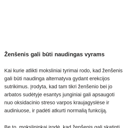
Ženšenis gali būti naudingas vyrams
Kai kurie atlikti moksliniai tyrimai rodo, kad ženšenis
gali būti naudinga alternatyva gydant erekcijos
sutrikimus. Įrodyta, kad tam tikri ženšenio bei jo
arbatos sudėtyje esantys junginiai gali apsaugoti
nuo oksidacinio streso varpos kraujagyslėse ir
audiniuose, ir padėti atkurti normalią funkciją.
Be to, mokslininkai įrodė, kad ženšenis gali skatinti