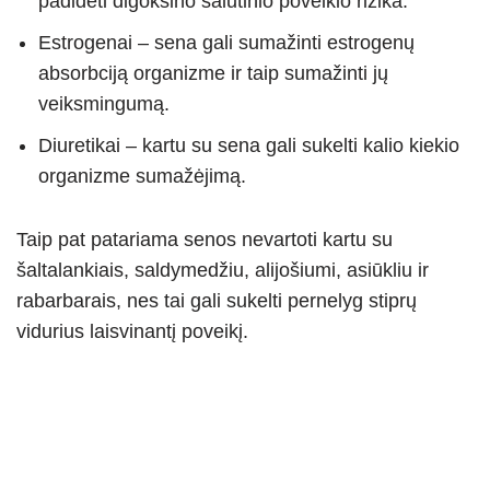
padidėti digoksino šalutinio poveikio rizika.
Estrogenai – sena gali sumažinti estrogenų
absorbciją organizme ir taip sumažinti jų
veiksmingumą.
Diuretikai – kartu su sena gali sukelti kalio kiekio
organizme sumažėjimą.
Taip pat patariama senos nevartoti kartu su
šaltalankiais, saldymedžiu, alijošiumi, asiūkliu ir
rabarbarais, nes tai gali sukelti pernelyg stiprų
vidurius laisvinantį poveikį.