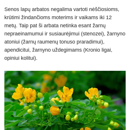
Senos lapų arbatos negalima vartoti nėščiosioms,
krūtimi žindančioms moterims ir vaikams iki 12
metų. Taip pat ši arbata netinka esant žarnų
nepraeinamumui ir susiaurėjimui (stenozei), žarnyno
atoniui (žarnų raumenų tonuso praradimui),
apendicitui, žarnyno uždegimams (Kronio ligai,
opiniui kolitui).