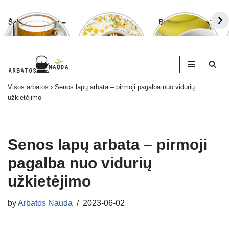
Šalavijo arbata –
Ramunėlių
Bananų arbata:
ligoms gydyti ir
arbata pagelbės
kuo ji naudinga
grožiui puoselėti
ne tik sutrikus
ir kaip ją
virškinimui
paruošti
Skip
Visos arbatos
›
Senos lapų arbata – pirmoji pagalba nuo vidurių
to
užkietėjimo
content
Senos lapų arbata – pirmoji
pagalba nuo vidurių
užkietėjimo
by
Arbatos Nauda
2023-06-02