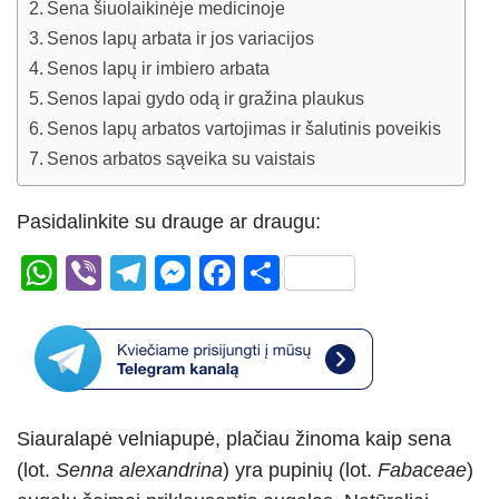
Sena šiuolaikinėje medicinoje
Senos lapų arbata ir jos variacijos
Senos lapų ir imbiero arbata
Senos lapai gydo odą ir gražina plaukus
Senos lapų arbatos vartojimas ir šalutinis poveikis
Senos arbatos sąveika su vaistais
Pasidalinkite su drauge ar draugu:
W
Vi
T
M
F
S
h
b
el
e
a
h
at
er
e
ss
c
ar
s
gr
e
e
e
A
a
n
b
Siauralapė velniapupė, plačiau žinoma kaip sena
p
m
g
o
(lot.
Senna alexandrina
) yra pupinių (lot.
Fabaceae
)
p
er
o