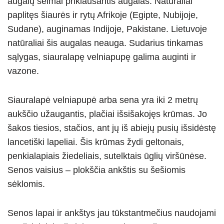
augalų šeimai priklausantis augalas. Natūraliai
k
paplitęs šiaurės ir rytų Afrikoje (Egipte, Nubijoje,
Sudane), auginamas Indijoje, Pakistane. Lietuvoje
natūraliai šis augalas neauga. Sudarius tinkamas
sąlygas, siauralapę velniapupę galima auginti ir
vazone.
Siauralapė velniapupė arba sena yra iki 2 metrų
aukščio užaugantis, plačiai išsišakojęs krūmas. Jo
šakos tiesios, stačios, ant jų iš abiejų pusių išsidėstę
lancetiški lapeliai. Šis krūmas žydi geltonais,
penkialapiais žiedeliais, sutelktais ūglių viršūnėse.
Senos vaisius – plokščia ankštis su šešiomis
sėklomis.
Senos lapai ir ankštys jau tūkstantmečius naudojami