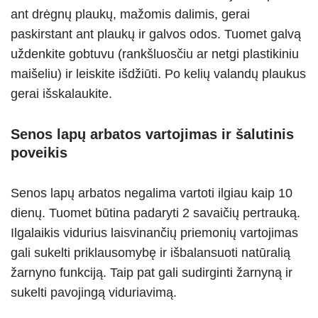
ant drėgnų plaukų, mažomis dalimis, gerai
paskirstant ant plaukų ir galvos odos. Tuomet galvą
uždenkite gobtuvu (rankšluosčiu ar netgi plastikiniu
maišeliu) ir leiskite išdžiūti. Po kelių valandų plaukus
gerai išskalaukite.
Senos lapų arbatos vartojimas ir šalutinis
poveikis
Senos lapų arbatos negalima vartoti ilgiau kaip 10
dienų. Tuomet būtina padaryti 2 savaičių pertrauką.
Ilgalaikis vidurius laisvinančių priemonių vartojimas
gali sukelti priklausomybę ir išbalansuoti natūralią
žarnyno funkciją. Taip pat gali sudirginti žarnyną ir
sukelti pavojingą viduriavimą.