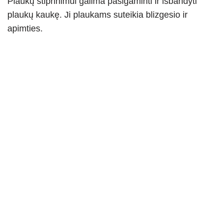
Plaukų stiprinimui galima pasigaminti ir išbandyti
plaukų kaukę. Ji plaukams suteikia blizgesio ir
apimties.