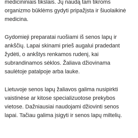
medicininiais tikslais. Jų naudą tam tikroms
organizmo būklėms gydyti pripažįsta ir šiuolaikinė
medicina.
Gydomieji preparatai ruošiami iš senos lapų ir
ankščių. Lapai skinami prieš augalui pradedant
žydėti, o ankštys renkamos rudenį, kai
subrandinamos sėklos. Žaliava džiovinama
saulėtoje patalpoje arba lauke.
Lietuvoje senos lapų žaliavos galima nusipirkti
vaistinėse ar kitose specializuotose prekybos
vietose. Dažniausiai naudojami džiovinti senos
lapai. Tačiau galima įsigyti ir senos lapų miltelių.