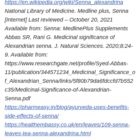
https://en.wikipedia.org/wiki/Senna_alexandrina
National Library of Medicine. Medline plus, Senna
[Internet] Last reviewed – October 20, 2021
Available from: Senna: MedlinePlus Supplements
Abbas SR, Rani G. Medicinal significance of
Alexandrian senna. J. Natural Sciences. 2020;8:24-
9. Available from:
https://www.researchgate.net/profile/Syed-Abbas-
11/publication/344571234_Medicinal_Significance_o
f_Alexandrian_Senna/links/5f80b79da6fdccfd7b552
c35/Medicinal-Significance-of-Alexandrian-
Senna.pdf
https://pharmeasy.in/blog/ayurveda-uses-benefits-
side-effects-of-senna/
https://healthembassy.co.uk/en/leaves/109-senna-
leaves-tea-senna-alexandrina.html