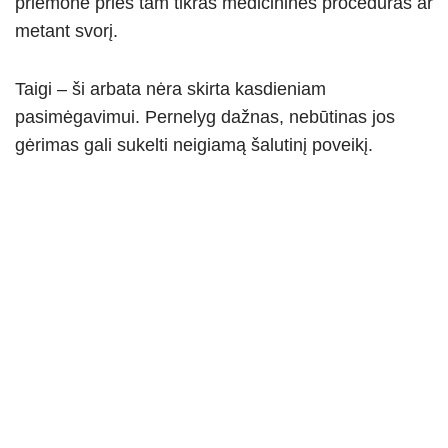
priemonė prieš tam tikras medicinines procedūras ar
metant svorį.
Taigi – ši arbata nėra skirta kasdieniam
pasimėgavimui. Pernelyg dažnas, nebūtinas jos
gėrimas gali sukelti neigiamą šalutinį poveikį.