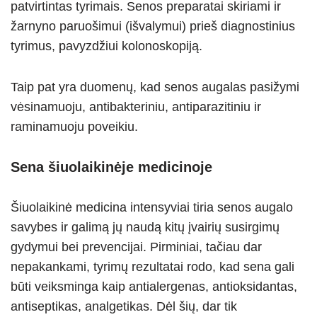
patvirtintas tyrimais. Senos preparatai skiriami ir
žarnyno paruošimui (išvalymui) prieš diagnostinius
tyrimus, pavyzdžiui kolonoskopiją.
Taip pat yra duomenų, kad senos augalas pasižymi
vėsinamuoju, antibakteriniu, antiparazitiniu ir
raminamuoju poveikiu.
Sena šiuolaikinėje medicinoje
Šiuolaikinė medicina intensyviai tiria senos augalo
savybes ir galimą jų naudą kitų įvairių susirgimų
gydymui bei prevencijai. Pirminiai, tačiau dar
nepakankami, tyrimų rezultatai rodo, kad sena gali
būti veiksminga kaip antialergenas, antioksidantas,
antiseptikas, analgetikas. Dėl šių, dar tik