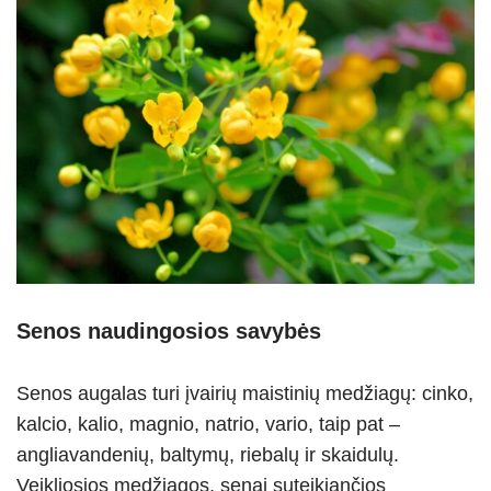
Senos naudingosios savybės
Senos augalas turi įvairių maistinių medžiagų: cinko,
kalcio, kalio, magnio, natrio, vario, taip pat –
angliavandenių, baltymų, riebalų ir skaidulų.
Veikliosios medžiagos, senai suteikiančios