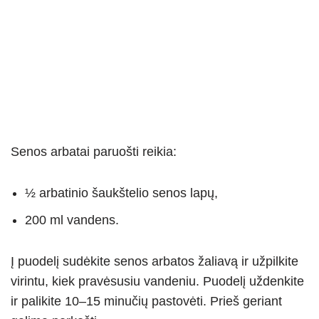
Senos arbatai paruošti reikia:
½ arbatinio šaukštelio senos lapų,
200 ml vandens.
Į puodelį sudėkite senos arbatos žaliavą ir užpilkite
virintu, kiek pravėsusiu vandeniu. Puodelį uždenkite
ir palikite 10–15 minučių pastovėti. Prieš geriant