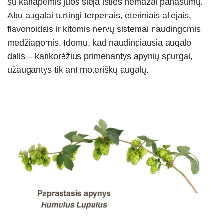
su kanapėmis juos sieja išties nemažai panašumų.
Abu augalai turtingi terpenais, eteriniais aliejais,
flavonoidais ir kitomis nervų sistemai naudingomis
medžiagomis. Įdomu, kad naudingiausia augalo
dalis – kankorėžius primenantys apynių spurgai,
užaugantys tik ant moteriškų augalų.