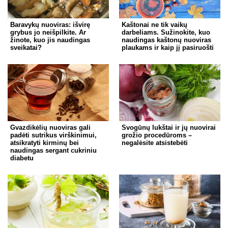
Baravykų nuoviras: išvirę
Kaštonai ne tik vaikų
grybus jo neišpilkite. Ar
darbeliams. Sužinokite, kuo
žinote, kuo jis naudingas
naudingas kaštonų nuoviras
sveikatai?
plaukams ir kaip jį pasiruošti
Gvazdikėlių nuoviras gali
Svogūnų lukštai ir jų nuovirai
padėti sutrikus virškinimui,
grožio procedūroms –
atsikratyti kirminų bei
negalėsite atsistebėti
naudingas sergant cukriniu
diabetu