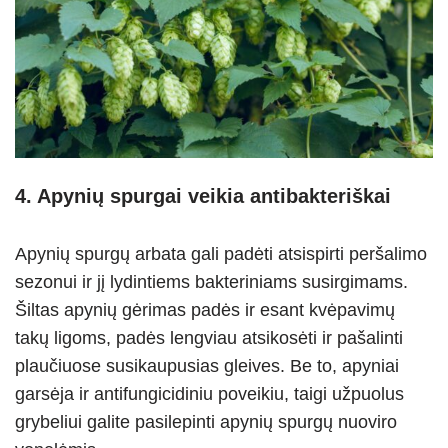
4. Apynių spurgai veikia antibakteriškai
Apynių spurgų arbata gali padėti atsispirti peršalimo
sezonui ir jį lydintiems bakteriniams susirgimams.
Šiltas apynių gėrimas padės ir esant kvėpavimų
takų ligoms, padės lengviau atsikosėti ir pašalinti
plaučiuose susikaupusias gleives. Be to, apyniai
garsėja ir antifungicidiniu poveikiu, taigi užpuolus
grybeliui galite pasilepinti apynių spurgų nuoviro