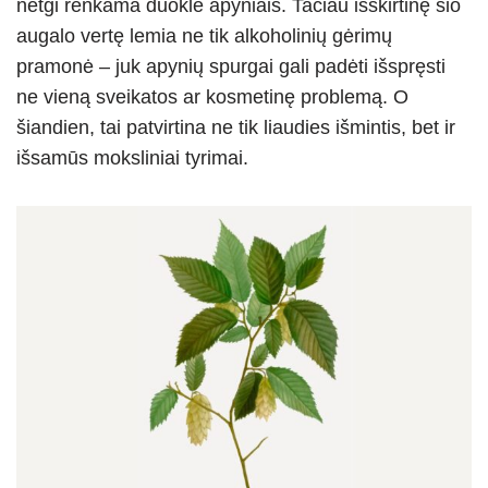
netgi renkama duoklė apyniais. Tačiau išskirtinę šio
augalo vertę lemia ne tik alkoholinių gėrimų
pramonė – juk apynių spurgai gali padėti išspręsti
ne vieną sveikatos ar kosmetinę problemą. O
šiandien, tai patvirtina ne tik liaudies išmintis, bet ir
išsamūs moksliniai tyrimai.