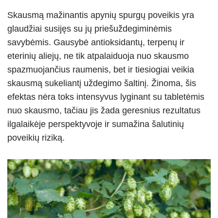
Skausmą mažinantis apynių spurgų poveikis yra
glaudžiai susijęs su jų priešuždegiminėmis
savybėmis. Gausybė antioksidantų, terpenų ir
eterinių aliejų, ne tik atpalaiduoja nuo skausmo
spazmuojančius raumenis, bet ir tiesiogiai veikia
skausmą sukeliantį uždegimo šaltinį. Žinoma, šis
efektas nėra toks intensyvus lyginant su tabletėmis
nuo skausmo, tačiau jis žada geresnius rezultatus
ilgalaikėje perspektyvoje ir sumažina šalutinių
poveikių riziką.