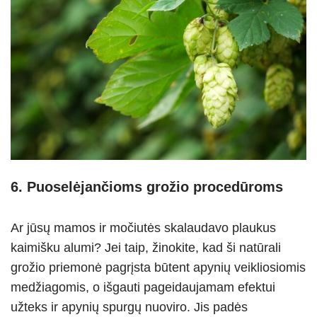
6. Puoselėjančioms grožio procedūroms
Ar jūsų mamos ir močiutės skalaudavo plaukus
kaimišku alumi? Jei taip, žinokite, kad ši natūrali
grožio priemonė pagrįsta būtent apynių veikliosiomis
medžiagomis, o išgauti pageidaujamam efektui
užteks ir apynių spurgų nuoviro. Jis padės