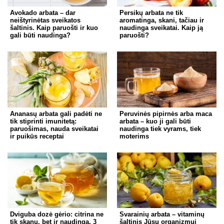
Avokado arbata – dar
Persikų arbata ne tik
neištyrinėtas sveikatos
aromatinga, skani, tačiau ir
šaltinis. Kaip paruošti ir kuo
naudinga sveikatai. Kaip ją
gali būti naudinga?
paruošti?
Ananasų arbata gali padėti ne
Peruvinės pipirnės arba maca
tik stiprinti imunitetą:
arbata – kuo ji gali būti
paruošimas, nauda sveikatai
naudinga tiek vyrams, tiek
ir puikūs receptai
moterims
Dviguba dozė gėrio: citrina ne
Svarainių arbata – vitaminų
tik skanu, bet ir naudinga. 3
šaltinis Jūsų organizmui