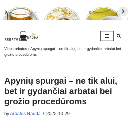
Šalavijo arbata –
Ramunėlių
Bananų arbata:
ligoms gydyti ir
arbata pagelbės
kuo ji naudinga
grožiui puoselėti
ne tik sutrikus
ir kaip ją
virškinimui
paruošti
Skip
Visos arbatos
›
Apynių spurgai – ne tik alui, bet ir gydančiai arbatai bei
to
grožio procedūroms
content
Apynių spurgai – ne tik alui,
bet ir gydančiai arbatai bei
grožio procedūroms
by
Arbatos Nauda
2023-10-29