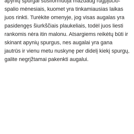
apynių spurgai susiformuoja maždaug rugpjūčio-
spalio mėnesiais, kuomet yra tinkamiausias laikas
juos rinkti. Turėkite omenyje, jog visas augalas yra
pasidengęs šiurkščiais plaukeliais, todėl juos liesti
rankomis nėra itin malonu. Atsargiems reikėtų būti ir
skinant apynių spurgus, nes augalai yra gana
jautrūs ir vienu metu nuskynę per didelį kiekį spurgų,
galite negrįžtamai pakenkti augalui.