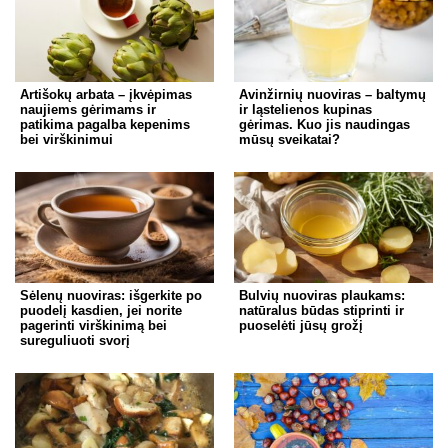
Artišokų arbata – įkvėpimas
Avinžirnių nuoviras – baltymų
naujiems gėrimams ir
ir ląstelienos kupinas
patikima pagalba kepenims
gėrimas. Kuo jis naudingas
bei virškinimui
mūsų sveikatai?
Sėlenų nuoviras: išgerkite po
Bulvių nuoviras plaukams:
puodelį kasdien, jei norite
natūralus būdas stiprinti ir
pagerinti virškinimą bei
puoselėti jūsų grožį
sureguliuoti svorį