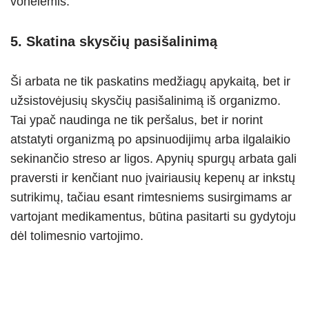
vonelėmis.
5. Skatina skysčių pasišalinimą
Ši arbata ne tik paskatins medžiagų apykaitą, bet ir
užsistovėjusių skysčių pasišalinimą iš organizmo.
Tai ypač naudinga ne tik peršalus, bet ir norint
atstatyti organizmą po apsinuodijimų arba ilgalaikio
sekinančio streso ar ligos. Apynių spurgų arbata gali
praversti ir kenčiant nuo įvairiausių kepenų ar inkstų
sutrikimų, tačiau esant rimtesniems susirgimams ar
vartojant medikamentus, būtina pasitarti su gydytoju
dėl tolimesnio vartojimo.