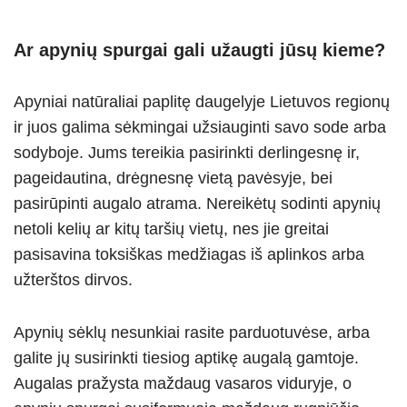
Ar apynių spurgai gali užaugti jūsų kieme?
Apyniai natūraliai paplitę daugelyje Lietuvos regionų
ir juos galima sėkmingai užsiauginti savo sode arba
sodyboje. Jums tereikia pasirinkti derlingesnę ir,
pageidautina, drėgnesnę vietą pavėsyje, bei
pasirūpinti augalo atrama. Nereikėtų sodinti apynių
netoli kelių ar kitų taršių vietų, nes jie greitai
pasisavina toksiškas medžiagas iš aplinkos arba
užterštos dirvos.
Apynių sėklų nesunkiai rasite parduotuvėse, arba
galite jų susirinkti tiesiog aptikę augalą gamtoje.
Augalas pražysta maždaug vasaros viduryje, o