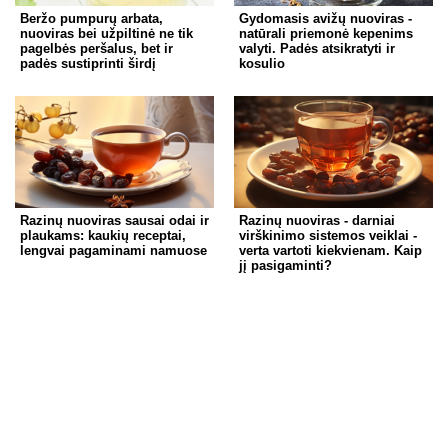
Beržo pumpurų arbata,
Gydomasis avižų nuoviras -
nuoviras bei užpiltinė ne tik
natūrali priemonė kepenims
pagelbės peršalus, bet ir
valyti. Padės atsikratyti ir
padės sustiprinti širdį
kosulio
Razinų nuoviras sausai odai ir
Razinų nuoviras - darniai
plaukams: kaukių receptai,
virškinimo sistemos veiklai -
lengvai pagaminami namuose
verta vartoti kiekvienam. Kaip
jį pasigaminti?