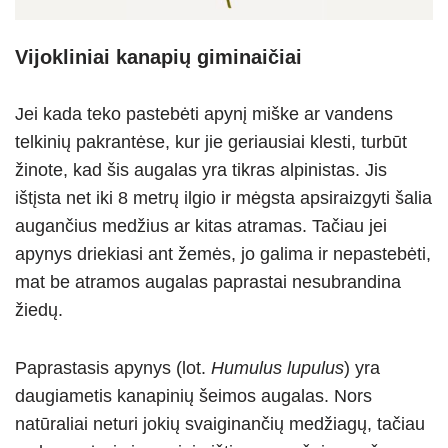
Vijokliniai kanapių giminaičiai
Jei kada teko pastebėti apynį miške ar vandens
telkinių pakrantėse, kur jie geriausiai klesti, turbūt
žinote, kad šis augalas yra tikras alpinistas. Jis
ištįsta net iki 8 metrų ilgio ir mėgsta apsiraizgyti šalia
augančius medžius ar kitas atramas. Tačiau jei
apynys driekiasi ant žemės, jo galima ir nepastebėti,
mat be atramos augalas paprastai nesubrandina
žiedų.
Paprastasis apynys (lot.
Humulus lupulus
) yra
daugiametis kanapinių šeimos augalas. Nors
natūraliai neturi jokių svaiginančių medžiagų, tačiau