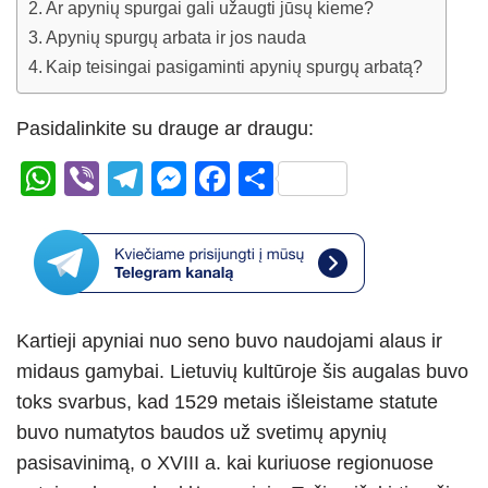
Ar apynių spurgai gali užaugti jūsų kieme?
Apynių spurgų arbata ir jos nauda
Kaip teisingai pasigaminti apynių spurgų arbatą?
Pasidalinkite su drauge ar draugu:
W
Vi
T
M
F
S
h
b
el
e
a
h
at
er
e
ss
c
ar
s
gr
e
e
e
A
a
n
b
Kartieji apyniai nuo seno buvo naudojami alaus ir
p
m
g
o
midaus gamybai. Lietuvių kultūroje šis augalas buvo
p
er
o
toks svarbus, kad 1529 metais išleistame statute
k
buvo numatytos baudos už svetimų apynių
pasisavinimą, o XVIII a. kai kuriuose regionuose