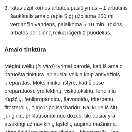
Kitas užplikomos arbatos pasiūlymas – 1 arbatinis
šaukštelis amalo (apie 5 g) užpilama 250 ml
verdančio vandens, palaikoma 5-10 min. Tokios
arbatos per dieną reikia išgerti 2 puodelius.
Amalo tinktūra
Mėgintuvėlių (
in vitro
) tyrimai parodė, kad iš amalo
paruošta tinktūra labiausiai veikia kaip antivėžinis
preparatas. Mokslininkai ištyrė, kad šiuose
preparatuose yra lektinų, viskotoksinų, fenolinių
rūgščių, fenilpropanoidų, flavonoidų, triterpenų,
fitosterolių, oligo ir polisacharidų. Kai kurie iš šių
junginių, priklausomai nuo dozės, tikriausiai yra
atsakingi už navikinių ląstelių augimo mažinimą.