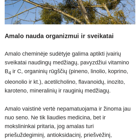
Amalo nauda organizmui ir sveikatai
Amalo cheminėje sudėtyje galima aptikti įvairių
sveikatai naudingų medžiagų, pavyzdžiui vitamino
B
ir C, organinių rūgščių (pineno, linolio, koprino,
4
oleonolio ir kt.), acetilcholino, flavanoidų, inozito,
karoteno, mineralinių ir rauginių medžiagų.
Amalo vaistinė vertė nepamatuojama ir žinoma jau
nuo seno. Ne tik liaudies medicina, bet ir
mokslininkai pritaria, jog amalas turi
priešuždegiminį, antioksidacinį, priešvėžinį,