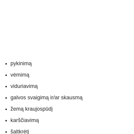
pykinimą
vėmimą
viduriavimą
galvos svaigimą ir/ar skausmą
žemą kraujospūdį
karščiavimą
šaltkrėtį