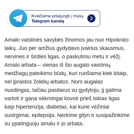
h
b
el
e
a
h
at
er
e
ss
c
ar
s
gr
e
e
e
A
a
n
b
Amalo vaistinės savybės žinomos jau nuo Hipokrato
p
m
g
o
laikų. Juo per amžius gydydavo įvairius skausmus,
p
er
o
nervines ir širdies ligas, o paskutiniu metu ir vėžį.
k
Amalo arbata – vienas iš šio augalo vaistinių
medžiagų pateikimo būdų, kuri ruošiama kiek kitaip,
nei įprastos žolelių arbatos. Nors augalas
nuodingas, tačiau pasitarus su gydytoju, jį galima
vartoti ir gana sėkmingai kovoti prieš tokias ligas
kaip hipertenzija, diabetas, kai kurie vėžiniai
susirgimai, epilepsija. Nerkime gilyn ir susipažinkime
su ypatinguoju amalu ir jo arbata.