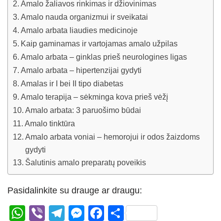
Amalo žaliavos rinkimas ir džiovinimas
Amalo nauda organizmui ir sveikatai
Amalo arbata liaudies medicinoje
Kaip gaminamas ir vartojamas amalo užpilas
Amalo arbata – ginklas prieš neurologines ligas
Amalo arbata – hipertenzijai gydyti
Amalas ir I bei II tipo diabetas
Amalo terapija – sėkminga kova prieš vėžį
Amalo arbata: 3 paruošimo būdai
Amalo tinktūra
Amalo arbata voniai – hemorojui ir odos žaizdoms
gydyti
Šalutinis amalo preparatų poveikis
Pasidalinkite su drauge ar draugu:
W
Vi
T
M
F
S