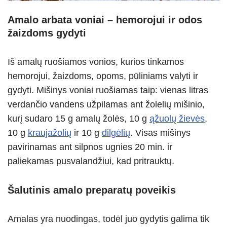
Amalo arbata voniai – hemorojui ir odos
žaizdoms gydyti
Iš amalų ruošiamos vonios, kurios tinkamos
hemorojui, žaizdoms, opoms, pūliniams valyti ir
gydyti. Mišinys voniai ruošiamas taip: vienas litras
verdančio vandens užpilamas ant žolelių mišinio,
kurį sudaro 15 g amalų žolės, 10 g
ąžuolų žievės
,
10 g
kraujažolių
ir 10 g
dilgėlių
. Visas mišinys
pavirinamas ant silpnos ugnies 20 min. ir
paliekamas pusvalandžiui, kad pritrauktų.
Šalutinis amalo preparatų poveikis
Amalas yra nuodingas, todėl juo gydytis galima tik