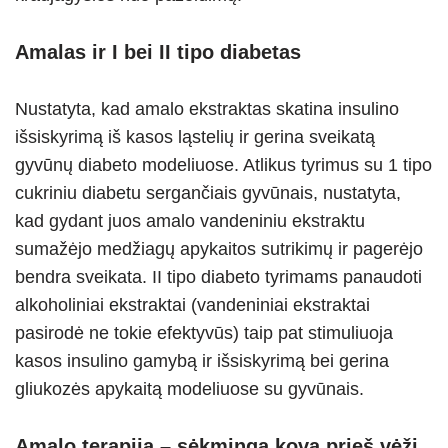
Amalas ir I bei II tipo diabetas
Nustatyta, kad amalo ekstraktas skatina insulino
išsiskyrimą iš kasos ląstelių ir gerina sveikatą
gyvūnų diabeto modeliuose. Atlikus tyrimus su 1 tipo
cukriniu diabetu sergančiais gyvūnais, nustatyta,
kad gydant juos amalo vandeniniu ekstraktu
sumažėjo medžiagų apykaitos sutrikimų ir pagerėjo
bendra sveikata. II tipo diabeto tyrimams panaudoti
alkoholiniai ekstraktai (vandeniniai ekstraktai
pasirodė ne tokie efektyvūs) taip pat stimuliuoja
kasos insulino gamybą ir išsiskyrimą bei gerina
gliukozės apykaitą modeliuose su gyvūnais.
Amalo terapija – sėkminga kova prieš vėžį