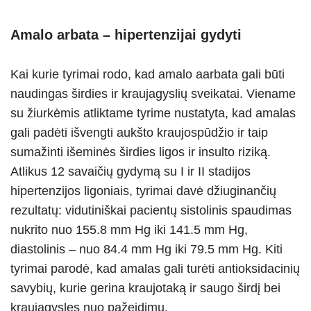
Amalo arbata – hipertenzijai gydyti
Kai kurie tyrimai rodo, kad amalo aarbata gali būti
naudingas širdies ir kraujagyslių sveikatai. Viename
su žiurkėmis atliktame tyrime nustatyta, kad amalas
gali padėti išvengti aukšto kraujospūdžio ir taip
sumažinti išeminės širdies ligos ir insulto riziką.
Atlikus 12 savaičių gydymą su I ir II stadijos
hipertenzijos ligoniais, tyrimai davė džiuginančių
rezultatų: vidutiniškai pacientų sistolinis spaudimas
nukrito nuo 155.8 mm Hg iki 141.5 mm Hg,
diastolinis – nuo 84.4 mm Hg iki 79.5 mm Hg. Kiti
tyrimai parodė, kad amalas gali turėti antioksidacinių
savybių, kurie gerina kraujotaką ir saugo širdį bei
kraujagysles nuo pažeidimų.