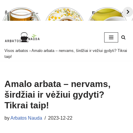
Šalavijo arbata –
Ramunėlių
Bananų arbata:
ligoms gydyti ir
arbata pagelbės
kuo ji naudinga
grožiui puoselėti
ne tik sutrikus
ir kaip ją
virškinimui
paruošti
Skip
Visos arbatos
›
Amalo arbata – nervams, širdžiai ir vėžiui gydyti? Tikrai
to
taip!
content
Amalo arbata – nervams,
širdžiai ir vėžiui gydyti?
Tikrai taip!
by
Arbatos Nauda
2023-12-22