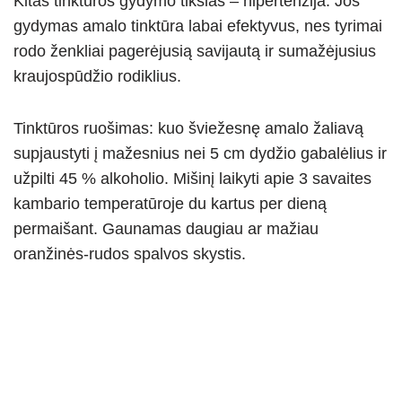
Kitas tinktūros gydymo tikslas – hipertenzija. Jos
gydymas amalo tinktūra labai efektyvus, nes tyrimai
rodo ženkliai pagerėjusią savijautą ir sumažėjusius
kraujospūdžio rodiklius.
Tinktūros ruošimas: kuo šviežesnę amalo žaliavą
supjaustyti į mažesnius nei 5 cm dydžio gabalėlius ir
užpilti 45 % alkoholio. Mišinį laikyti apie 3 savaites
kambario temperatūroje du kartus per dieną
permaišant. Gaunamas daugiau ar mažiau
oranžinės-rudos spalvos skystis.