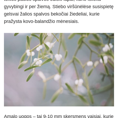
gyvybingi ir per žiemą. Stiebo viršūnėlėse susispietę
gelsvai žalios spalvos bekočiai žiedeliai, kurie
pražysta kovo-balandžio mėnesiais.
Amalo uogos – tai 9-10 mm skersmens vaisiai, kurie