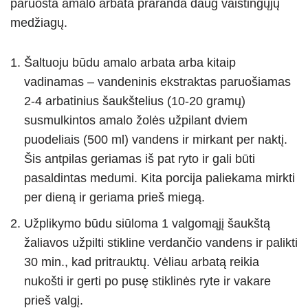
paruošta amalo arbata praranda daug vaistingųjų
medžiagų.
Šaltuoju būdu amalo arbata arba kitaip
vadinamas – vandeninis ekstraktas paruošiamas
2-4 arbatinius šaukštelius (10-20 gramų)
susmulkintos amalo žolės užpilant dviem
puodeliais (500 ml) vandens ir mirkant per naktį.
Šis antpilas geriamas iš pat ryto ir gali būti
pasaldintas medumi. Kita porcija paliekama mirkti
per dieną ir geriama prieš miegą.
Užplikymo būdu siūloma 1 valgomąjį šaukštą
žaliavos užpilti stikline verdančio vandens ir palikti
30 min., kad pritrauktų. Vėliau arbatą reikia
nukošti ir gerti po pusę stiklinės ryte ir vakare
prieš valgį.