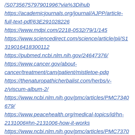
/S0735675797901996?via%3Dihub
https://academicjournals.org/journal/AJPP/article-
full-text-pdf/63E291028226
https://www.mdpi.com/2218-0532/79/1/145
https://www.sciencedirect.com/science/article/pii/S1
319016418300112
https://pubmed.ncbi.nlm.nih.gov/24647376/
https://www.cancer.gov/about-
cancer/treatment/cam/patient/mistletoe-pdq
https://thenaturopathicherbalist.com/herbs/v-
z/viscum-album-2/
https://www.ncbi.nlm.nih.gov/pmc/articles/PMC7340
679/
https://www.peacehealth.org/medical-topics/id/hn-
2131006#hn-2131006-how-it-works
https://www.ncbi.nlm.nih.gov/pmc/articles/PMC7370