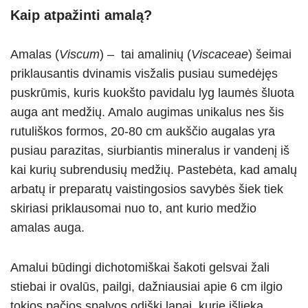
Kaip atpažinti amalą?
Amalas (
Viscum
) – tai amalinių (
Viscaceae
) šeimai
priklausantis dvinamis visžalis pusiau sumedėjęs
puskrūmis, kuris kuokšto pavidalu lyg laumės šluota
auga ant medžių. Amalo augimas unikalus nes šis
rutuliškos formos, 20-80 cm aukščio augalas yra
pusiau parazitas, siurbiantis mineralus ir vandenį iš
kai kurių subrendusių medžių. Pastebėta, kad amalų
arbatų ir preparatų vaistingosios savybės šiek tiek
skiriasi priklausomai nuo to, ant kurio medžio
amalas auga.
Amalui būdingi dichotomiškai šakoti gelsvai žali
stiebai ir ovalūs, pailgi, dažniausiai apie 6 cm ilgio
tokios pačios spalvos odiški lapai, kurie išlieka