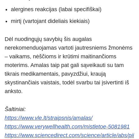
alergines reakcijas (labai specifiškai)
mirtį (vartojant dideliais kiekiais)
Dėl nuodingųjų savybių šis augalas
nerekomenduojamas vartoti jautresniems žmonėms
– vaikams, nėščioms ir krūtimi maitinančioms
moterims. Amalas taip pat gali sąveikauti su tam
tikrais medikamentais, pavyzdžiui, kraują
skystinančiais vaistais, todėl svarbu tai įsivertinti iš
anksto.
Šaltiniai:
https://www.vle.lt/straipsnis/amalas/
https://www.verywellhealth.com/mistletoe-5081981
https://www.sciencedirect.com/science/article/abs/pii