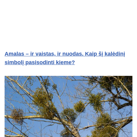
Amalas – ir vaistas, ir nuodas. Kaip šį kalėdinį
simbolį pasisodinti kieme?