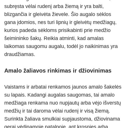
subręsta vėlai rudenį arba žiemą ir yra balti,
blizgančia ir gleivėta žievele. Šio augalo sėklos
gana įdomios, nes turi lipnių ir gleivėtų medžiagų,
kurios padeda sėkloms prisikabinti prie medžio
šeimininko šakų. Reikia atminti, kad amalas
laikomas saugomu augalu, todėl jo naikinimas yra
draudžiamas.
Amalo žaliavos rinkimas ir džiovinimas
Vaistams ir arbatai renkamos jaunos amalo šakelės
su lapais. Kadangi augalas saugomas, tai amalo
medžiaga renkama nuo nupjautų arba vėjo išverstų
medžių ir tai daroma vėlai rudenį ir visą žiemą.
Surinkta žaliava smulkiai supjaustoma, džiovinama
gerai vėdinamoje patalpoje, ant krosnies arba