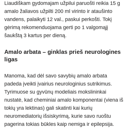
Liaudiškam gydomajam užpilui paruošti reikia 15 g
amalo žaliavos užpilti 200 ml virinto ir ataušinto
vandens, palaikyti 12 val., paskui perkošti. Tokį
gėrimą rekomenduojama gerti po 1 valgomąjį
šaukštą 3 kartus per dieną.
Amalo arbata – ginklas prieš neurologines
ligas
Manoma, kad dėl savo savybių amalo arbata
padeda įveikti įvairius neurologinius sutrikimus.
Tyrimuose su gyvūnų modeliais mokslininkai
nustatė, kad cheminiai amalo komponentai (viena iš
tokių yra lektinas) gali skatinti kai kurių
neuromediatorių išsiskyrimą, kurie savo ruoštu
pagerina tokias būkles kaip nemiga ir epilepsija.