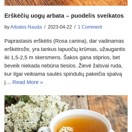
Erškėčių uogų arbata – puodelis sveikatos
by
Arbatos Nauda
2023-04-22
1 Comment
Paprastasis erškėtis (Rosa canina), dar vadinamas
erškėtrože, yra tankus lapuočių krūmas, užaugantis
iki 1,5-2,5 m skersmens. Šakos gana stiprios, bet
beveik niekada nebūna tiesios. Žievė žalsvai ruda,
kur ilgai veikiama saulės spindulių pakeičia spalvą
į…
Read More »