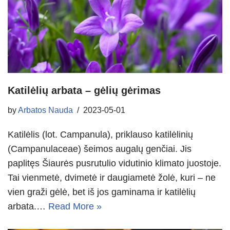
Katilėlių arbata – gėlių gėrimas
by
Arbatos Nauda
2023-05-01
Katilėlis (lot. Campanula), priklauso katilėlinių
(Campanulaceae) šeimos augalų genčiai. Jis
paplitęs Šiaurės pusrutulio vidutinio klimato juostoje.
Tai vienmetė, dvimetė ir daugiametė žolė, kuri – ne
vien graži gėlė, bet iš jos gaminama ir katilėlių
arbata.…
Read More »