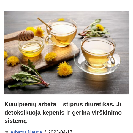
Kiaulpienių arbata – stiprus diuretikas. Ji
detoksikuoja kepenis ir gerina virškinimo
sistemą
by
Arbatos Nauda
2023-04-17