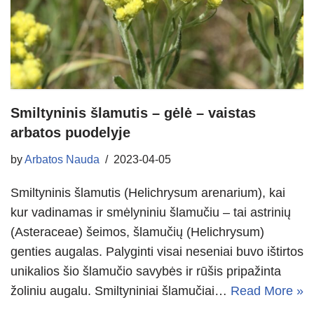
Smiltyninis šlamutis – gėlė – vaistas
arbatos puodelyje
by
Arbatos Nauda
2023-04-05
Smiltyninis šlamutis (Helichrysum arenarium), kai
kur vadinamas ir smėlyniniu šlamučiu – tai astrinių
(Asteraceae) šeimos, šlamučių (Helichrysum)
genties augalas. Palyginti visai neseniai buvo ištirtos
unikalios šio šlamučio savybės ir rūšis pripažinta
žoliniu augalu. Smiltyniniai šlamučiai…
Read More »