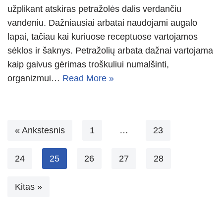
užplikant atskiras petražolės dalis verdančiu
vandeniu. Dažniausiai arbatai naudojami augalo
lapai, tačiau kai kuriuose receptuose vartojamos
sėklos ir šaknys. Petražolių arbata dažnai vartojama
kaip gaivus gėrimas troškuliui numalšinti,
organizmui…
Read More »
« Ankstesnis
1
…
23
24
25
26
27
28
Kitas »