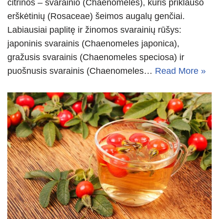
citrinos – svarainio (Chaenomeles), kuris priklauso
erškėtinių (Rosaceae) šeimos augalų genčiai.
Labiausiai paplitę ir žinomos svarainių rūšys:
japoninis svarainis (Chaenomeles japonica),
gražusis svarainis (Chaenomeles speciosa) ir
puošnusis svarainis (Chaenomeles…
Read More »