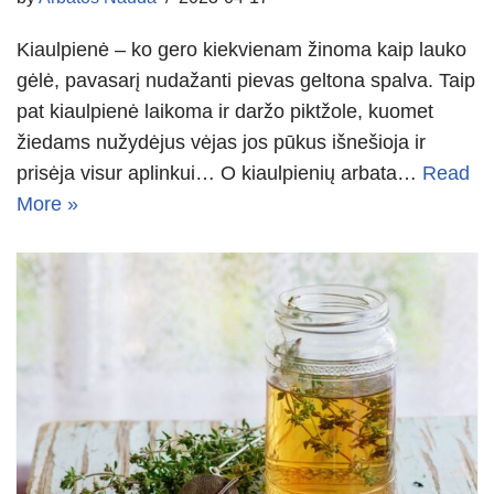
Kiaulpienė – ko gero kiekvienam žinoma kaip lauko
gėlė, pavasarį nudažanti pievas geltona spalva. Taip
pat kiaulpienė laikoma ir daržo piktžole, kuomet
žiedams nužydėjus vėjas jos pūkus išnešioja ir
prisėja visur aplinkui… O kiaulpienių arbata…
Read
More »