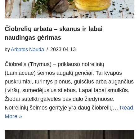
Čiobrelių arbata – skanus ir labai
naudingas gėrimas
by
Arbatos Nauda
2023-04-13
Čiobrelis (Thymus) – priklauso notrelinių
(Lamiaceae) šeimos augalų genčiai. Tai kvapūs
puskrūmiai, turintys plonus, gulsčius arba augančius
į viršų, sumedėjusius stiebus. Lapai labai smulkūs.
Žiedai sutelkti galvelės pavidalo žiedynuose.
Notrelinių šeimos gentyje yra daug čiobrelių…
Read
More »