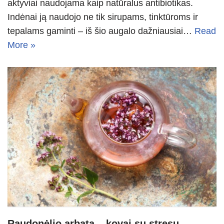
aktyviai naudojama kaip natūralus antibiotikas.
Indėnai ją naudojo ne tik sirupams, tinktūroms ir
tepalams gaminti – iš šio augalo dažniausiai…
Read
More »
Raudonėlio arbata – kovai su stresu,