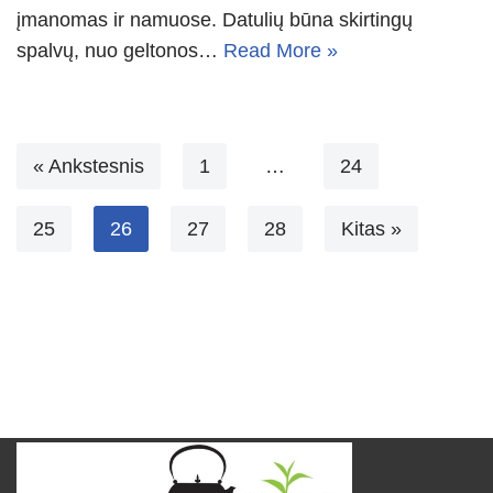
įmanomas ir namuose. Datulių būna skirtingų
spalvų, nuo geltonos…
Read More »
« Ankstesnis
1
…
24
25
26
27
28
Kitas »