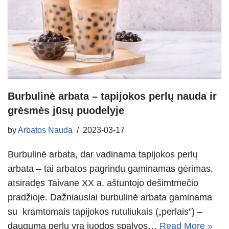
Burbulinė arbata – tapijokos perlų nauda ir
grėsmės jūsų puodelyje
by
Arbatos Nauda
2023-03-17
Burbulinė arbata, dar vadinama tapijokos perlų
arbata – tai arbatos pagrindu gaminamas gėrimas,
atsiradęs Taivane XX a. aštuntojo dešimtmečio
pradžioje. Dažniausiai burbulinė arbata gaminama
su kramtomais tapijokos rutuliukais („perlais”) –
dauguma perlų yra juodos spalvos…
Read More »