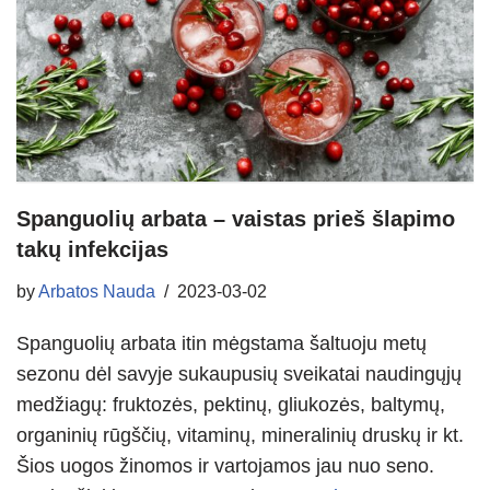
Spanguolių arbata – vaistas prieš šlapimo
takų infekcijas
by
Arbatos Nauda
2023-03-02
Spanguolių arbata itin mėgstama šaltuoju metų
sezonu dėl savyje sukaupusių sveikatai naudingųjų
medžiagų: fruktozės, pektinų, gliukozės, baltymų,
organinių rūgščių, vitaminų, mineralinių druskų ir kt.
Šios uogos žinomos ir vartojamos jau nuo seno.