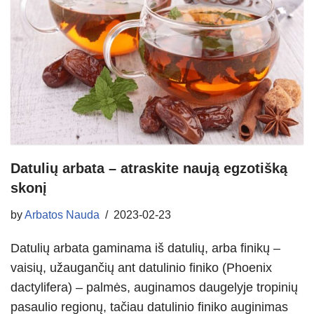
Datulių arbata – atraskite naują egzotišką
skonį
by
Arbatos Nauda
2023-02-23
Datulių arbata gaminama iš datulių, arba finikų –
vaisių, užaugančių ant datulinio finiko (Phoenix
dactylifera) – palmės, auginamos daugelyje tropinių
pasaulio regionų, tačiau datulinio finiko auginimas