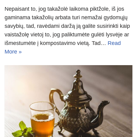
Nepaisant to, jog takažolė laikoma piktžole, iš jos
gaminama takažolių arbata turi nemažai gydomųjų
savybių, tad, ravėdami daržą ją galite susirinkti kaip
vaistažolę vietoj to, jog paliktumėte gulėti lysvėje ar
išmestumėte į kompostavimo vietą. Tad…
Read
More »