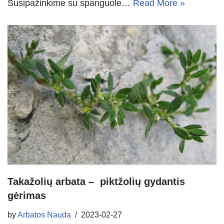
Susipažinkime su spanguole…
Read More »
Takažolių arbata – piktžolių gydantis
gėrimas
by
Arbatos Nauda
2023-02-27