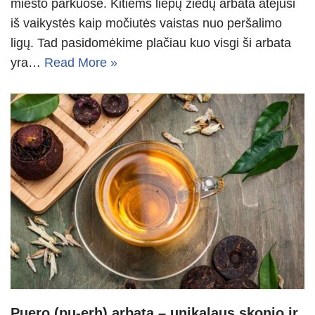
miesto parkuose. Kitiems liepų žiedų arbata atėjusi
iš vaikystės kaip močiutės vaistas nuo peršalimo
ligų. Tad pasidomėkime plačiau kuo visgi ši arbata
yra…
Read More »
Puero (pu-erh) arbata – unikalaus skonio ir