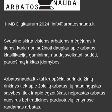
© MB Digitaurum 2024,
info@arbatosnauda.lt
Svetainė skirta visiems arbatoms mėgėjams ir
tiems, kurie nori sužinoti daugiau apie arbatos
klasifikaciją, gaminimą, naudą sveikatai, sudėti,
paruošimą ir kitas įdomybes.
Arbatosnauda.lt - tai kruopščiai surinktų žinių
rinkinys tiek apie žolelių arbatas, jų naudingąsias
savybes, tiek ir apie egzotiškas, neįprastas arbatas,
nuovirus bei tradicines parduotuvių lentynose
randamas arbatas.