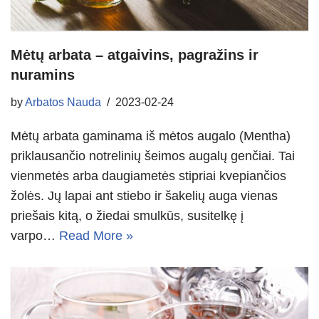
Mėtų arbata – atgaivins, pagražins ir
nuramins
by
Arbatos Nauda
2023-02-24
Mėtų arbata gaminama iš mėtos augalo (Mentha)
priklausančio notrelinių šeimos augalų genčiai. Tai
vienmetės arba daugiametės stipriai kvepiančios
žolės. Jų lapai ant stiebo ir šakelių auga vienas
priešais kitą, o žiedai smulkūs, susitelkę į
varpo…
Read More »