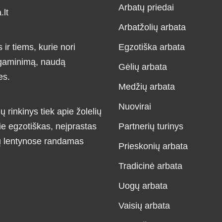
Arbatų priedai
lt
Arbatžolių arbata
r tiems, kurie nori
Egzotiška arbata
, gaminimą, naudą
Gėlių arbata
es.
Medžių arbata
Nuovirai
ų rinkinys tiek apie žolelių
ie egzotiškas, neįprastas
Partnerių turinys
ių lentynose randamas
Prieskonių arbata
Tradicinė arbata
Uogų arbata
Vaisių arbata