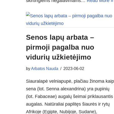
skirtingiems negalavimams…
Read More »
Senos lapų arbata –
pirmoji pagalba nuo
vidurių užkietėjimo
by
Arbatos Nauda
2023-06-02
Siauralapė velniapupė, plačiau žinoma kaip
sena (lot. Senna alexandrina) yra pupinių
(lot. Fabaceae) augalų šeimai priklausantis
augalas. Natūraliai paplitęs šiaurės ir rytų
Afrikoje (Egipte, Nubijoje, Sudane),