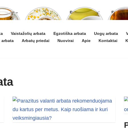
o arbata –
Ramunėlių
Bananų arbata:
Pelyno 
gydyti ir
arbata pagelbės
kuo ji naudinga
naud
 puoselėti
ne tik sutrikus
ir kaip ją
pove
virškinimui
paruošti
organ
ta
Vaistažolių arbata
Egzotiška arbata
Uogų arbata
V
 arbata
Arbatų priedai
Nuovirai
Apie
Kontaktai
K
ata
P