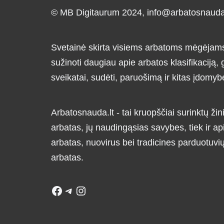
© MB Digitaurum 2024,
info@arbatosnauda.
Svetainė skirta visiems arbatoms mėgėjams i
sužinoti daugiau apie arbatos klasifikaciją
sveikatai, sudėti, paruošimą ir kitas įdomyb
Arbatosnauda.lt - tai kruopščiai surinktų žini
arbatas, jų naudingąsias savybes, tiek ir ap
arbatas, nuovirus bei tradicines parduotuv
arbatas.