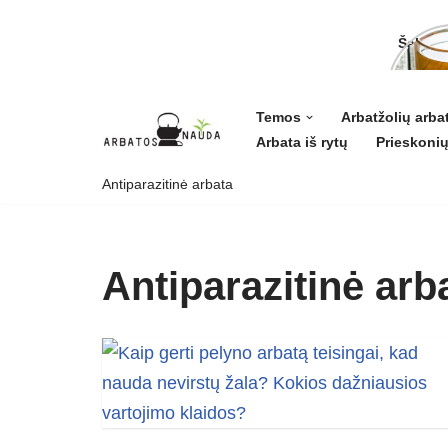
Šalavij
ligoms 
grožiui
Temos
Arbatžolių arba
Arbata iš rytų
Prieskonių
Skip
to
Antiparazitinė arbata
content
Antiparazitinė arb