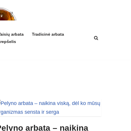
arbatos
a ir
ikis
izmui
aisių arbata
Tradicinė arbata
repšelis
elyno arbata – naikina