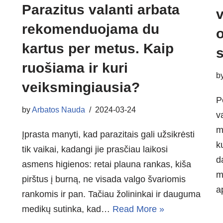
Parazitus valanti arbata
rekomenduojama du
kartus per metus. Kaip
ruošiama ir kuri
b
veiksmingiausia?
P
by
Arbatos Nauda
2024-03-24
v
m
Įprasta manyti, kad parazitais gali užsikrėsti
k
tik vaikai, kadangi jie prasčiau laikosi
d
asmens higienos: retai plauna rankas, kiša
m
pirštus į burną, ne visada valgo švariomis
a
rankomis ir pan. Tačiau žolininkai ir dauguma
medikų sutinka, kad…
Read More »