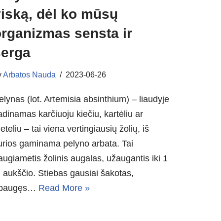
viską, dėl ko mūsų
organizmas sensta ir
serga
y
Arbatos Nauda
2023-06-26
elynas (lot. Artemisia absinthium) – liaudyje
adinamas karčiuoju kiečiu, kartėliu ar
eteliu – tai viena vertingiausių žolių, iš
urios gaminama pelyno arbata. Tai
augiametis žolinis augalas, užaugantis iki 1
 aukščio. Stiebas gausiai šakotas,
paugęs…
Read More »