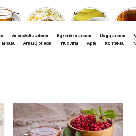
o arbata –
Ramunėlių
Bananų arbata:
Pelyno 
gydyti ir
arbata pagelbės
kuo ji naudinga
naud
 puoselėti
ne tik sutrikus
ir kaip ją
pove
virškinimui
paruošti
organ
ta
Vaistažolių arbata
Egzotiška arbata
Uogų arbata
V
 arbata
Arbatų priedai
Nuovirai
Apie
Kontaktai
K