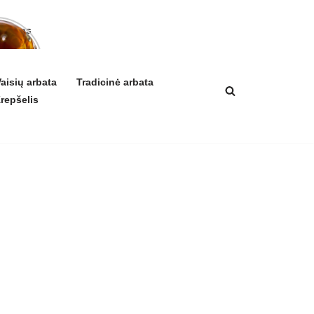
arbatos
a ir
ikis
izmui
aisių arbata
Tradicinė arbata
repšelis