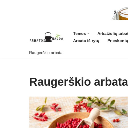
Šalavij
ligoms 
grožiui
Temos
Arbatžolių arba
Arbata iš rytų
Prieskonių
Skip
to
Raugerškio arbata
content
Raugerškio arbata