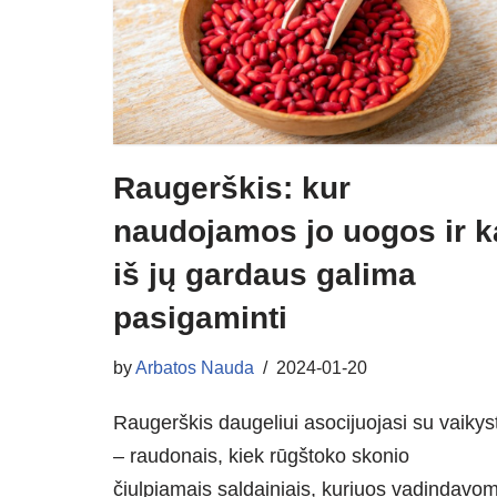
Raugerškis: kur
naudojamos jo uogos ir k
iš jų gardaus galima
pasigaminti
by
Arbatos Nauda
2024-01-20
Raugerškis daugeliui asocijuojasi su vaikys
– raudonais, kiek rūgštoko skonio
čiulpiamais saldainiais, kuriuos vadindavo