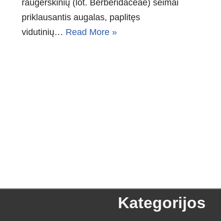
raugerškinių (lot. Berberidaceae) šeimai
priklausantis augalas, paplitęs
vidutinių…
Read More »
Kategorijos