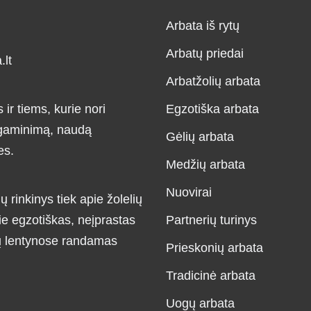
Arbata iš rytų
Arbatų priedai
lt
Arbatžolių arbata
r tiems, kurie nori
Egzotiška arbata
, gaminimą, naudą
Gėlių arbata
es.
Medžių arbata
Nuovirai
ų rinkinys tiek apie žolelių
ie egzotiškas, neįprastas
Partnerių turinys
ių lentynose randamas
Prieskonių arbata
Tradicinė arbata
Uogų arbata