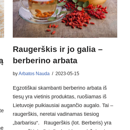
Raugerškis ir jo galia –
ą
berberino arbata
by
Arbatos Nauda
2023-05-15
Egzotiškai skambanti berberino arbata iš
tiesų yra vietinis produktas, ruošiamas iš
Lietuvoje puikiausiai augančio augalo. Tai –
te
raugerškis, neretai vadinamas tiesiog
„barbarisu“. Raugerškis (lot. Berberis) yra
me