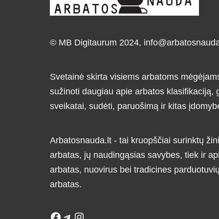
© MB Digitaurum 2024,
info@arbatosnauda.
Svetainė skirta visiems arbatoms mėgėjams i
sužinoti daugiau apie arbatos klasifikaciją
sveikatai, sudėti, paruošimą ir kitas įdomyb
Arbatosnauda.lt - tai kruopščiai surinktų žini
arbatas, jų naudingąsias savybes, tiek ir ap
arbatas, nuovirus bei tradicines parduotuv
arbatas.