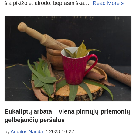
šia piktžole, atrodo, beprasmiška.…
Read More »
Eukaliptų arbata – viena pirmųjų priemonių
gelbėjančių peršalus
by
Arbatos Nauda
2023-10-22