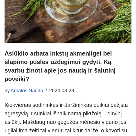
Asiūklio arbata inkstų akmenligei bei
šlapimo pūslės uždegimui gydyti. Ką
svarbu žinoti apie jos naudą ir šalutinį
poveikį?
by
Arbatos Nauda
2024-03-28
Kiekvienas sodininkas ir daržininkas puikiai pažįsta
agresyvią ir sunkiai išnaikinamą piktžolę – dirvinį
asiūklį. Maždaug nuo gegužės mėnesio vidurio jos
ūgliai ima želti tai vienur, tai kitur darže, o kovoti su