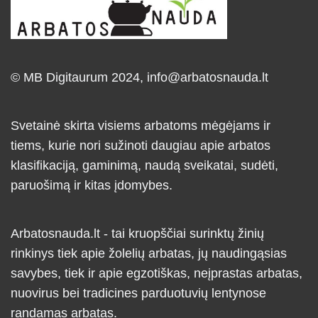
© MB Digitaurum 2024,
info@arbatosnauda.lt
Svetainė skirta visiems arbatoms mėgėjams ir
tiems, kurie nori sužinoti daugiau apie arbatos
klasifikaciją, gaminimą, naudą sveikatai, sudėti,
paruošimą ir kitas įdomybes.
Arbatosnauda.lt - tai kruopščiai surinktų žinių
rinkinys tiek apie žolelių arbatas, jų naudingąsias
savybes, tiek ir apie egzotiškas, neįprastas arbatas,
nuovirus bei tradicines parduotuvių lentynose
randamas arbatas.