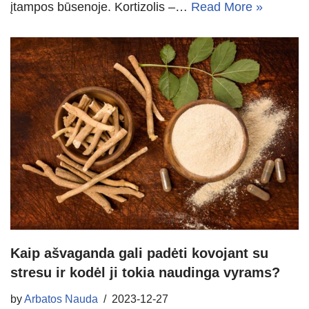
įtampos būsenoje. Kortizolis –…
Read More »
Kaip ašvaganda gali padėti kovojant su
stresu ir kodėl ji tokia naudinga vyrams?
by
Arbatos Nauda
2023-12-27