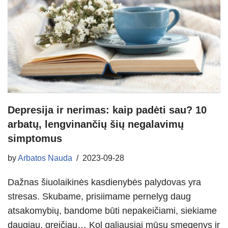
Depresija ir nerimas: kaip padėti sau? 10
arbatų, lengvinančių šių negalavimų
simptomus
by
Arbatos Nauda
2023-09-28
Dažnas šiuolaikinės kasdienybės palydovas yra
stresas. Skubame, prisiimame pernelyg daug
atsakomybių, bandome būti nepakeičiami, siekiame
daugiau, greičiau… Kol galiausiai mūsų smegenys ir