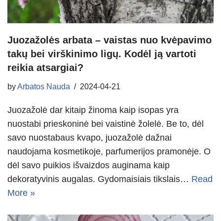
Juozažolės arbata – vaistas nuo kvėpavimo
takų bei virškinimo ligų. Kodėl ją vartoti
reikia atsargiai?
by
Arbatos Nauda
2024-04-21
Juozažolė dar kitaip žinoma kaip isopas yra
nuostabi prieskoninė bei vaistinė žolelė. Be to, dėl
savo nuostabaus kvapo, juozažolė dažnai
naudojama kosmetikoje, parfumerijos pramonėje. O
dėl savo puikios išvaizdos auginama kaip
dekoratyvinis augalas. Gydomaisiais tikslais…
Read
More »