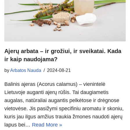
Ajerų arbata – ir grožiui, ir sveikatai. Kada
ir kaip naudojama?
by
Arbatos Nauda
2024-08-21
Balinis ajeras (Acorus calamus) – vienintelė
Lietuvoje auganti ajerų rūšis. Tai daugiametis
augalas, natūraliai augantis pelkėtose ir drėgnose
vietovėse. Jis pasižymi specifiniu aromatu ir skoniu,
kuris jau ilgus amžius traukia žmones naudoti ajerų
lapus bei…
Read More »