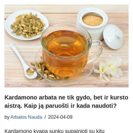
Kardamono arbata ne tik gydo, bet ir kursto
aistrą. Kaip ją paruošti ir kada naudoti?
by
Arbatos Nauda
2024-04-09
Kardamono kvapą sunku supainioti su kitų