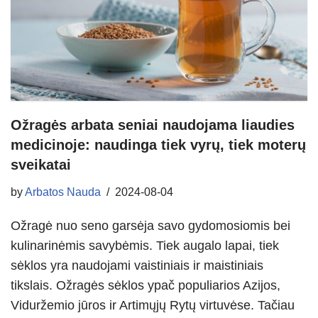
Ožragės arbata seniai naudojama liaudies
medicinoje: naudinga tiek vyrų, tiek moterų
sveikatai
by
Arbatos Nauda
2024-08-04
Ožragė nuo seno garsėja savo gydomosiomis bei
kulinarinėmis savybėmis. Tiek augalo lapai, tiek
sėklos yra naudojami vaistiniais ir maistiniais
tikslais. Ožragės sėklos ypač populiarios Azijos,
Viduržemio jūros ir Artimųjų Rytų virtuvėse. Tačiau