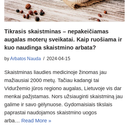
Tikrasis skaistminas – nepakeičiamas
augalas moterų sveikatai. Kaip ruošiama ir
kuo naudinga skaistmino arbata?
by
Arbatos Nauda
2024-04-15
Skaistminas liaudies medicinoje žinomas jau
mažiausiai 2000 metų. Tačiau kadangi tai
Viduržemio jūros regiono augalas, Lietuvoje vis dar
menkai pažįstamas. Nors užsiauginti skaistminą jau
galime ir savo gėlynuose. Gydomaisiais tikslais
paprastai naudojamos skaistmino uogos
arba…
Read More »