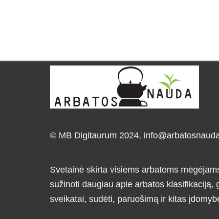
© MB Digitaurum 2024,
info@arbatosnauda.
Svetainė skirta visiems arbatoms mėgėjams i
sužinoti daugiau apie arbatos klasifikaciją
sveikatai, sudėti, paruošimą ir kitas įdomyb