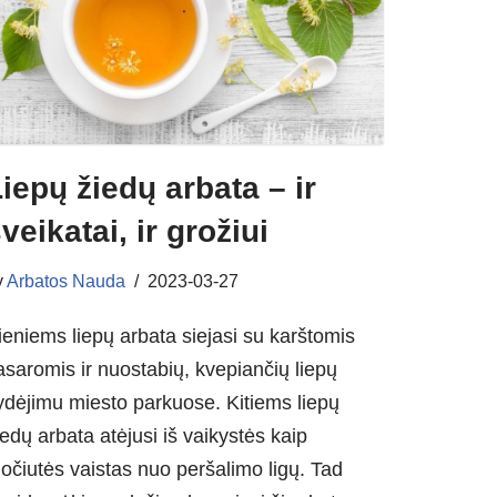
iepų žiedų arbata – ir
veikatai, ir grožiui
y
Arbatos Nauda
2023-03-27
ieniems liepų arbata siejasi su karštomis
asaromis ir nuostabių, kvepiančių liepų
ydėjimu miesto parkuose. Kitiems liepų
iedų arbata atėjusi iš vaikystės kaip
očiutės vaistas nuo peršalimo ligų. Tad