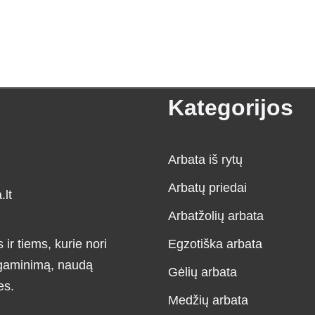
Kategorijos
Arbata iš rytų
Arbatų priedai
lt
Arbatžolių arbata
r tiems, kurie nori
Egzotiška arbata
, gaminimą, naudą
Gėlių arbata
es.
Medžių arbata