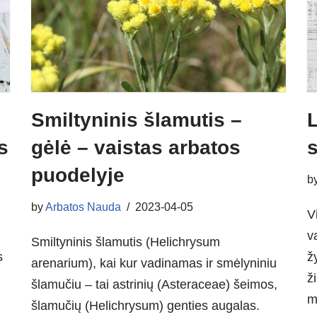
Smiltyninis šlamutis –
L
s
gėlė – vaistas arbatos
s
puodelyje
b
by
Arbatos Nauda
2023-04-05
V
v
Smiltyninis šlamutis (Helichrysum
s
ž
arenarium), kai kur vadinamas ir smėlyniniu
ž
šlamučiu – tai astrinių (Asteraceae) šeimos,
m
šlamučių (Helichrysum) genties augalas.