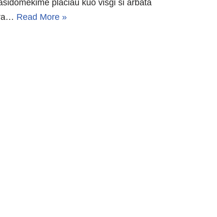
asidomėkime plačiau kuo visgi ši arbata
ra…
Read More »