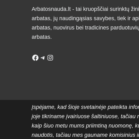
Arbatosnauda.lt - tai kruopščiai surinktų žini
arbatas, jų naudingąsias savybes, tiek ir ap
arbatas, nuovirus bei tradicines parduotuv
arbatas.
Įspėjame, kad šioje svetainėje pateikta info
joje tikriname įvairiuose šaltiniuose, tačiau
kaip šiuo metu mums priimtiną nuomonę, ku
naudotis, tačiau mes gauname komisinius ir 