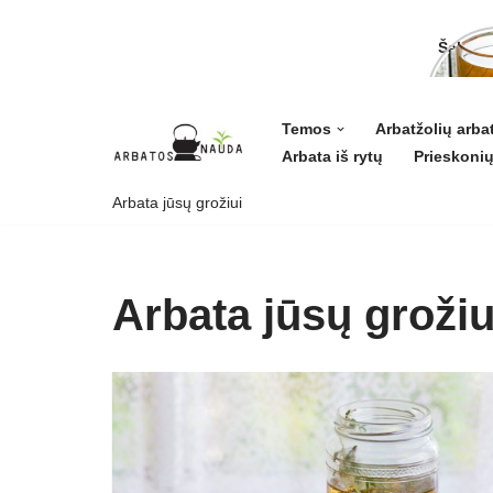
Šalavij
ligoms 
grožiui
Temos
Arbatžolių arba
Arbata iš rytų
Prieskonių
Skip
to
Arbata jūsų grožiui
content
Arbata jūsų grožiu