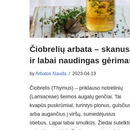
Čiobrelių arbata – skanus
ir labai naudingas gėrima
by
Arbatos Nauda
2023-04-13
Čiobrelis (Thymus) – priklauso notrelinių
(Lamiaceae) šeimos augalų genčiai. Tai
kvapūs puskrūmiai, turintys plonus, gulsčiu
arba augančius į viršų, sumedėjusius
stiebus. Lapai labai smulkūs. Žiedai sutelkti