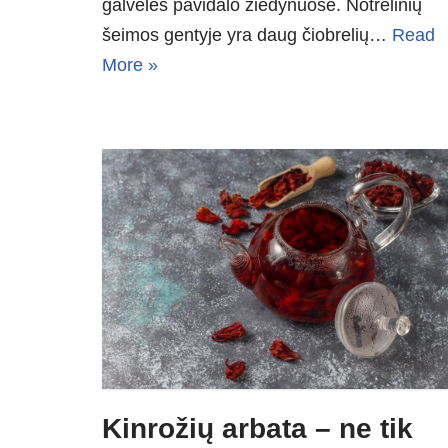
galvelės pavidalo žiedynuose. Notrelinių
šeimos gentyje yra daug čiobrelių…
Read
More »
Kinrožių arbata – ne tik