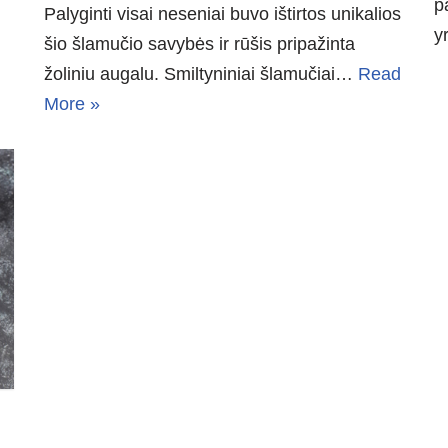
p
Palyginti visai neseniai buvo ištirtos unikalios
y
šio šlamučio savybės ir rūšis pripažinta
žoliniu augalu. Smiltyniniai šlamučiai…
Read
More »