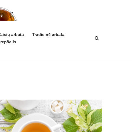
arbatos
a ir
ikis
izmui
aisių arbata
Tradicinė arbata
repšelis