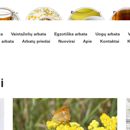
o arbata –
Ramunėlių
Bananų arbata:
Pelyno 
gydyti ir
arbata pagelbės
kuo ji naudinga
naud
 puoselėti
ne tik sutrikus
ir kaip ją
pove
virškinimui
paruošti
organ
ta
Vaistažolių arbata
Egzotiška arbata
Uogų arbata
V
 arbata
Arbatų priedai
Nuovirai
Apie
Kontaktai
K
i