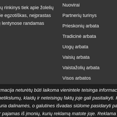
Nuovirai
ų rinkinys tiek apie žolelių
ie egzotiškas, neįprastas
Partnerių turinys
ių lentynose randamas
Prieskonių arbata
Tradicinė arbata
Uogų arbata
Vaisių arbata
Vaistažolių arbata
Visos arbatos
rmacija neturėtų būti laikoma vienintele teisinga informac
 netikslumų, klaidų ir neteisingų faktų joje gali pasitaiky
ria dalinamės, o galutines išvadas siūlome pasidaryti 
pajamas iš įmonių, kurių reklamą matote joje. Reklama pad