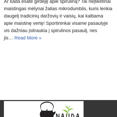
Ar kada esate girdėję apie spiruliną? Tai neįtikėtinai
maistingas mėlynai žalias mikrodumblis, kuris lenkia
daugelį tradicinių daržovių ir vaisių, kai kalbama
apie maistinę vertę! Sportininkai visame pasaulyje
vis dažniau įsitraukia į spirulinos pasaulį, nes
jis…
Read More »