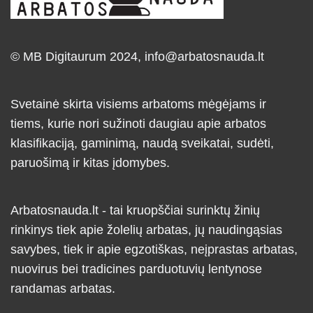
© MB Digitaurum 2024,
info@arbatosnauda.lt
Svetainė skirta visiems arbatoms mėgėjams ir
tiems, kurie nori sužinoti daugiau apie arbatos
klasifikaciją, gaminimą, naudą sveikatai, sudėti,
paruošimą ir kitas įdomybes.
Arbatosnauda.lt - tai kruopščiai surinktų žinių
rinkinys tiek apie žolelių arbatas, jų naudingąsias
savybes, tiek ir apie egzotiškas, neįprastas arbatas,
nuovirus bei tradicines parduotuvių lentynose
randamas arbatas.