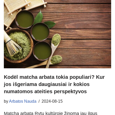
Kodėl matcha arbata tokia populiari? Kur
jos išgeriama daugiausiai ir kokios
numatomos ateities perspektyvos
by
Arbatos Nauda
2024-08-15
Matcha arbata Rytų kultūroje žinoma jau ilgus