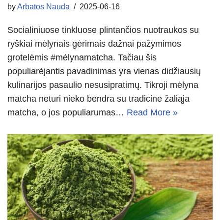
by
Arbatos Nauda
2025-06-16
Socialiniuose tinkluose plintančios nuotraukos su
ryškiai mėlynais gėrimais dažnai pažymimos
grotelėmis #mėlynamatcha. Tačiau šis
populiarėjantis pavadinimas yra vienas didžiausių
kulinarijos pasaulio nesusipratimų. Tikroji mėlyna
matcha neturi nieko bendra su tradicine žaliąja
matcha, o jos populiarumas…
Read More »