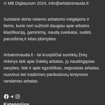
© MB Digitaurum 2024,
info@arbatosnauda.lt
Svetainė skirta visiems arbatoms mėgėjams ir
tiems, kurie nori sužinoti daugiau apie arbatos
klasifikaciją, gaminimą, naudą sveikatai, sudėti,
paruošimą ir kitas įdomybes.
Arbatosnauda.lt - tai kruopščiai surinktų žinių
rinkinys tiek apie žolelių arbatas, jų naudingąsias
savybes, tiek ir apie egzotiškas, neįprastas arbatas,
nuovirus bei tradicines parduotuvių lentynose
randamas arbatas.
Kategorijos