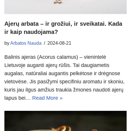
Ajerų arbata – ir grožiui, ir sveikatai. Kada
ir kaip naudojama?
by
Arbatos Nauda
2024-08-21
Balinis ajeras (Acorus calamus) – vienintelė
Lietuvoje auganti ajerų rūšis. Tai daugiametis
augalas, natūraliai augantis pelkėtose ir drėgnose
vietovėse. Jis pasižymi specifiniu aromatu ir skoniu,
kuris jau ilgus amžius traukia žmones naudoti ajerų
lapus bei…
Read More »