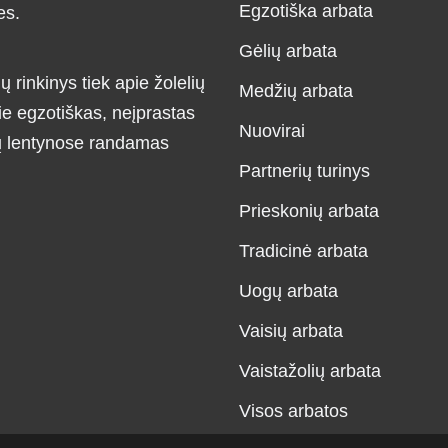
Egzotiška arbata
es.
Gėlių arbata
ų rinkinys tiek apie žolelių
Medžių arbata
ie egzotiškas, neįprastas
Nuovirai
ių lentynose randamas
Partnerių turinys
Prieskonių arbata
Tradicinė arbata
Uogų arbata
Vaisių arbata
Vaistažolių arbata
Visos arbatos