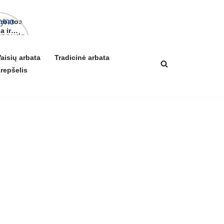
arbatos
a ir
ikis
izmui
aisių arbata
Tradicinė arbata
repšelis