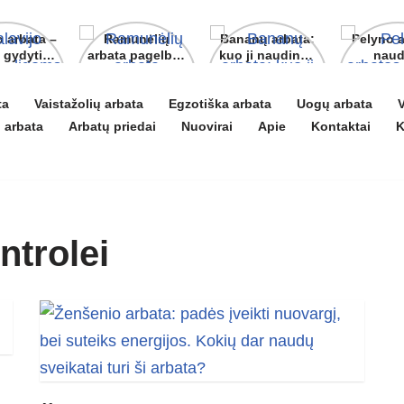
o arbata –
Ramunėlių
Bananų arbata:
Pelyno 
gydyti ir
arbata pagelbės
kuo ji naudinga
naud
 puoselėti
ne tik sutrikus
ir kaip ją
pove
virškinimui
paruošti
organ
ta
Vaistažolių arbata
Egzotiška arbata
Uogų arbata
V
 arbata
Arbatų priedai
Nuovirai
Apie
Kontaktai
K
ntrolei