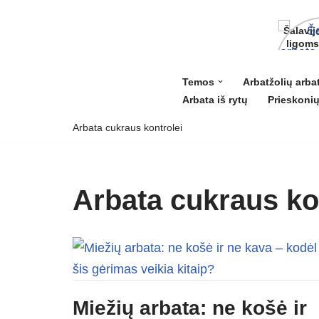
Šalavij
ligoms 
grožiui
Temos
Arbatžolių arba
Arbata iš rytų
Prieskonių
Skip
to
Arbata cukraus kontrolei
content
Arbata cukraus ko
Miežių arbata: ne košė ir