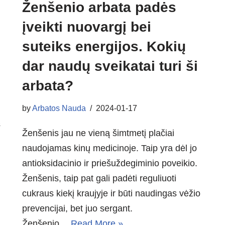
Ženšenio arbata padės
įveikti nuovargį bei
suteiks energijos. Kokių
dar naudų sveikatai turi ši
arbata?
by
Arbatos Nauda
2024-01-17
š
Ženšenis jau ne vieną šimtmetį plačiai
naudojamas kinų medicinoje. Taip yra dėl jo
antioksidacinio ir priešuždegiminio poveikio.
Ženšenis, taip pat gali padėti reguliuoti
cukraus kiekį kraujyje ir būti naudingas vėžio
prevencijai, bet juo sergant.
Ženšenio…
Read More »