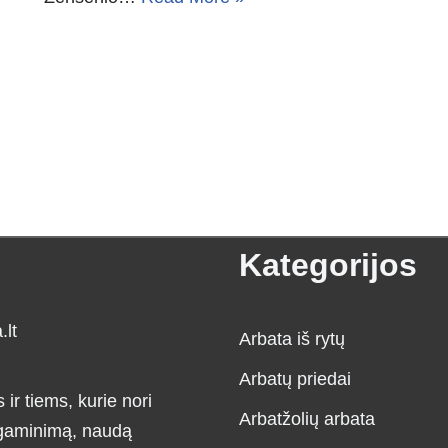
Kategorijos
lt
Arbata iš rytų
Arbatų priedai
r tiems, kurie nori
Arbatžolių arbata
, gaminimą, naudą