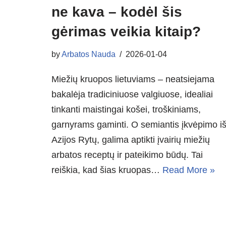
ne kava – kodėl šis
gėrimas veikia kitaip?
by
Arbatos Nauda
2026-01-04
Miežių kruopos lietuviams – neatsiejama
bakalėja tradiciniuose valgiuose, idealiai
tinkanti maistingai košei, troškiniams,
garnyrams gaminti. O semiantis įkvėpimo i
Azijos Rytų, galima aptikti įvairių miežių
arbatos receptų ir pateikimo būdų. Tai
reiškia, kad šias kruopas…
Read More »