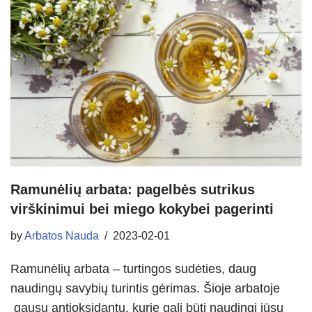
Ramunėlių arbata: pagelbės sutrikus
virškinimui bei miego kokybei pagerinti
by
Arbatos Nauda
2023-02-01
Ramunėlių arbata – turtingos sudėties, daug
naudingų savybių turintis gėrimas. Šioje arbatoje
gausu antioksidantų, kurie gali būti naudingi jūsų