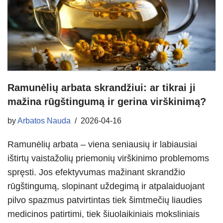
Ramunėlių arbata skrandžiui: ar tikrai ji
mažina rūgštingumą ir gerina virškinimą?
by
Arbatos Nauda
2026-04-16
Ramunėlių arbata – viena seniausių ir labiausiai
ištirtų vaistažolių priemonių virškinimo problemoms
spręsti. Jos efektyvumas mažinant skrandžio
rūgštingumą, slopinant uždegimą ir atpalaiduojant
pilvo spazmus patvirtintas tiek šimtmečių liaudies
medicinos patirtimi, tiek šiuolaikiniais moksliniais