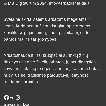
© MB Digitaurum 2024,
info@arbatosnauda.lt
Svetainė skirta visiems arbatoms mėgėjams ir
tiems, kurie nori sužinoti daugiau apie arbatos
klasifikaciją, gaminimą, naudą sveikatai, sudėti,
paruošimą ir kitas įdomybes.
Arbatosnauda.lt - tai kruopščiai surinktų žinių
rinkinys tiek apie žolelių arbatas, jų naudingąsias
savybes, tiek ir apie egzotiškas, neįprastas arbatas,
nuovirus bei tradicines parduotuvių lentynose
randamas arbatas.
Kategorijos