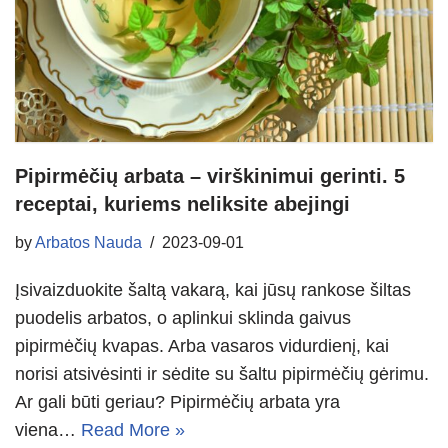
Pipirmėčių arbata – virškinimui gerinti. 5
receptai, kuriems neliksite abejingi
by
Arbatos Nauda
2023-09-01
Įsivaizduokite šaltą vakarą, kai jūsų rankose šiltas
puodelis arbatos, o aplinkui sklinda gaivus
pipirmėčių kvapas. Arba vasaros vidurdienį, kai
norisi atsivėsinti ir sėdite su šaltu pipirmėčių gėrimu.
Ar gali būti geriau? Pipirmėčių arbata yra
viena…
Read More »