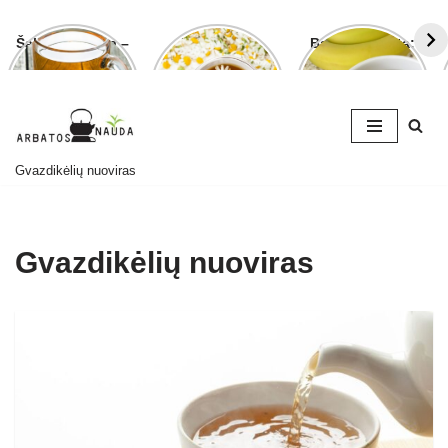
Šalavijo arbata –
Ramunėlių
Bananų arbata:
ligoms gydyti ir
arbata pagelbės
kuo ji naudinga
grožiui puoselėti
ne tik sutrikus
ir kaip ją
virškinimui
paruošti
Skip
Gvazdikėlių nuoviras
to
content
Gvazdikėlių nuoviras